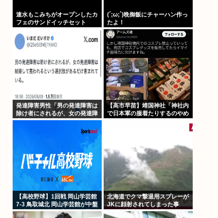
速水もこみちがオープンしたカ
(´;ω;`)晩御飯にチャーハン作っ
フェのサンドイッチセット
たよ！
3000円www
発達障害男性「男の発達障害は
【高市早苗】靖国神社「神社内
除け者にされるが、女の発達障
で日本軍の服着たりするのやめ
害は結婚して養われるという選
ろ！」遊就館のお土産屋がこち
択肢があるだけ恵まれている」
ら
【高校野球】1回戦 岡山学芸館
北海道でクマ撃退用スプレーが
7-3 鳥取城北 岡山学芸館が中盤
JKに顔射されてしまった事
に逆転し2回戦進出 鳥取県勢、
故、引率者が腰に装着していた