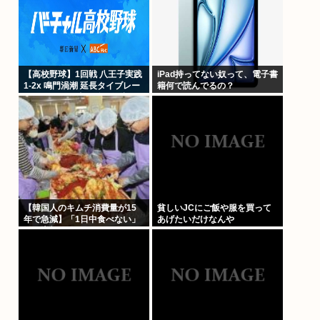
【高校野球】1回戦 八王子実践
iPad持ってない奴って、電子書
1-2x 鳴門渦潮 延長タイブレー
籍何で読んでるの？
クでサヨナラ勝ち 鳴門渦潮と
して甲子園1勝
【韓国人のキムチ消費量が15
貧しいJCにご飯や服を買って
年で急減】「1日中食べない」
あげたいだけなんや
人も増加