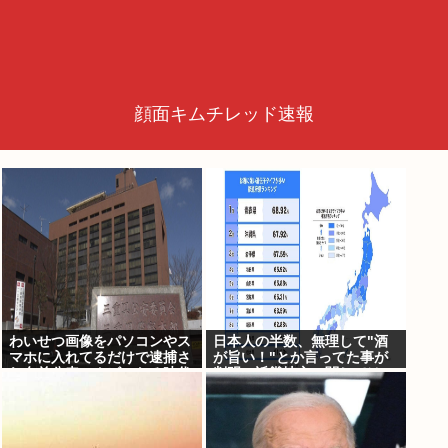
顔面キムチレッド速報
わいせつ画像をパソコンやス
日本人の半数、無理して"酒
マホに入れてるだけで逮捕さ
が旨い！"とか言ってた事が
れ名前公表、クビになる時代
判明。近畿地方に関しては6
アメリカの情報機関が警察庁
割が下戸
に情報提供