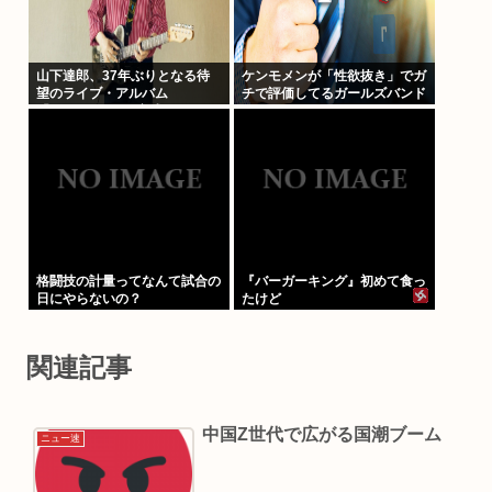
山下達郎、37年ぶりとなる待
ケンモメンが「性欲抜き」でガ
望のライブ・アルバム
チで評価してるガールズバンド
「JOY2」ついに完成、10月14
って何？
日に発売
格闘技の計量ってなんて試合の
『バーガーキング』初めて食っ
日にやらないの？
たけど
関連記事
中国Z世代で広がる国潮ブーム
ニュー速