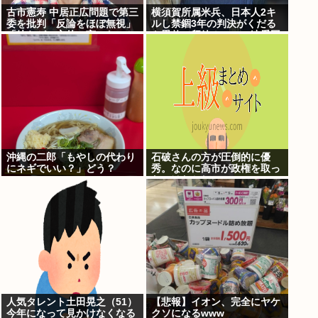
古市憲寿 中居正広問題で第三
横須賀所属米兵、日本人2キ
委を批判「反論をほぼ無視」
ルし禁錮3年の判決がくだる
「彼らが一方的に言ったこと
も恩赦で釈放！ニュー速愛国
が世の中に定着してしまう」
者「辺野古！」
橋下徹も同調
沖縄の二郎「もやしの代わり
石破さんの方が圧倒的に優
にネギでいい？」どう？
秀。なのに高市が政権を取っ
たのはおかしい
人気タレント土田晃之（51）
【悲報】イオン、完全にヤケ
今年になって見かけなくなる
クソになるwww