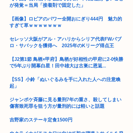
が発覚＝当局「接着剤で固定した」
【画像】ロピアのパワー全開おにぎり444円 魅力的
すぎて草ｗｗｗｗｗｗｗ
セレッソ大阪がアル・アハリからシリア代表FWパブ
ロ・サバックを獲得へ 2025年のKリーグ得点王
【J2第1節 鳥栖×甲府】鳥栖が好相性の甲府に2-0快勝
で5年ぶり開幕白星！田中雄大は古巣に恩返...
【SS】小鈴「ぬいぐるみを手に入れた人への注意喚
起」
ジャンポケ斉藤に見る量刑7年の重さ、殺してしまい
傷害致死罪を狙う方が量刑的には軽いと話題
吉野家のステーキ定食1500円