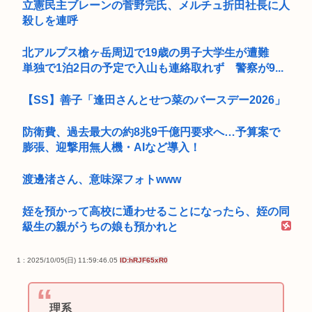
立憲民主ブレーンの菅野完氏、メルチュ折田社長に人
殺しを連呼
北アルプス槍ヶ岳周辺で19歳の男子大学生が遭難
単独で1泊2日の予定で入山も連絡取れず 警察が9...
【SS】善子「逢田さんとせつ菜のバースデー2026」
防衛費、過去最大の約8兆9千億円要求へ…予算案で
膨張、迎撃用無人機・AIなど導入！
渡邊渚さん、意味深フォトwww
姪を預かって高校に通わせることになったら、姪の同
級生の親がうちの娘も預かれと
1 : 2025/10/05(日) 11:59:46.05
ID:hRJF65xR0
理系