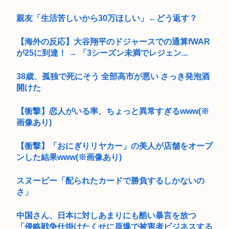
親友「生活苦しいから30万ほしい」←どう返す？
【海外の反応】大谷翔平のドジャースでの通算fWAR
が25に到達！ → 「3シーズン未満でレジェン...
38歳、孤独で死にそう 全部高市が悪い さっき発泡酒
開けた
【衝撃】恋人がいる率、ちょっと異常すぎるwww(※
画像あり)
【衝撃】「おにぎりリヤカー」の美人が店舗をオープ
ンした結果www(※画像あり)
スヌーピー「配られたカードで勝負するしかないの
さ」
中国さん、日本に対しあまりにも酷い暴言を放つ
「侵略戦争仕掛けたくせに原爆で被害者ビジネスする