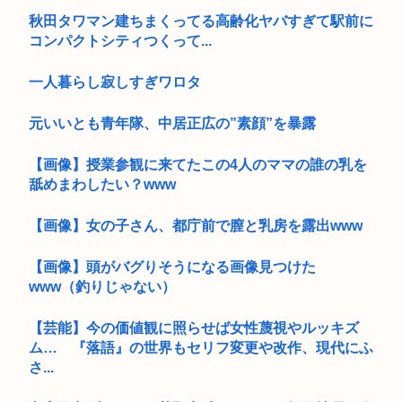
秋田タワマン建ちまくってる高齢化ヤバすぎて駅前に
コンパクトシティつくって...
一人暮らし寂しすぎワロタ
元いいとも青年隊、中居正広の”素顔”を暴露
【画像】授業参観に来てたこの4人のママの誰の乳を
舐めまわしたい？www
【画像】女の子さん、都庁前で膣と乳房を露出www
【画像】頭がバグりそうになる画像見つけた
www（釣りじゃない）
【芸能】今の価値観に照らせば女性蔑視やルッキズ
ム… 『落語』の世界もセリフ変更や改作、現代にふ
さ...