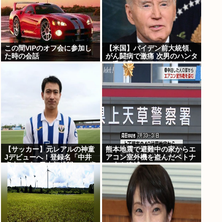
この間VIPのオフ会に参加し
【米国】バイデン前大統領、
た時の会話
がん闘病で激痛 次男のハンタ
ー氏「見ていてとてもつら
い」
【サッカー】元レアルの神童
熊本地震で避難中の家からエ
Jデビューへ！登録名「中井
アコン室外機を盗んだベトナ
卓大ピピ」日本初挑戦の22歳
ム人を逮捕
今治MFが開幕戦に先発