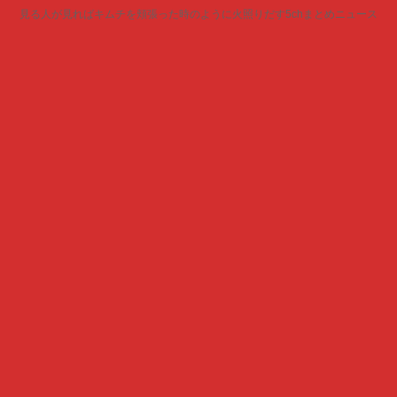
見る人が見ればキムチを頬張った時のように火照りだす5chまとめニュース