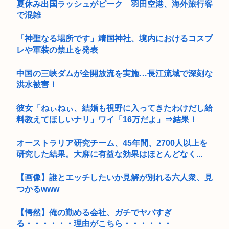
夏休み出国ラッシュがピーク 羽田空港、海外旅行客
で混雑
「神聖なる場所です」靖国神社、境内におけるコスプ
レや軍装の禁止を発表
中国の三峡ダムが全開放流を実施…長江流域で深刻な
洪水被害！
彼女「ねぃねぃ、結婚も視野に入ってきたわけだし給
料教えてほしいナリ」ワイ「16万だよ」⇒結果！
オーストラリア研究チーム、45年間、2700人以上を
研究した結果。大麻に有益な効果はほとんどなく...
【画像】誰とエッチしたいか見解が別れる六人衆、見
つかるwww
【愕然】俺の勤める会社、ガチでヤバすぎ
る・・・・・・理由がこちら・・・・・・