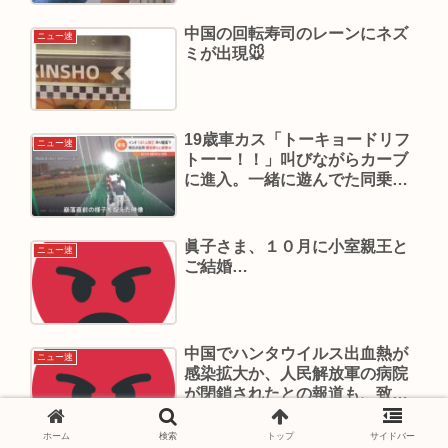
中国の回転寿司のレーンにネズ
ニュー速
ミが出現🐭
19歳車カス「トーキョードリフ
ニュー速
トーー！！」叫びながらカーブ
に進入。一緒に遊んでた同乗者
死亡の裁判
眞子さま、１０月に小室親王と
ニュー速
ご結婚…
中国でハンタウイルス出血熱が
ニュー速
感染拡大か、人民解放軍の病院
が閉鎖されたとの報道も、致死
率47%
ホーム
検索
トップ
サイドバー