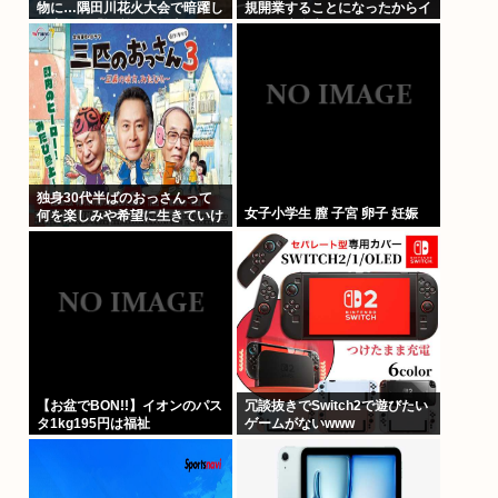
物に…隅田川花火大会で暗躍し
規開業することになったからイ
た中国人「場所取り転売ヤー」
カした店名考えてくれ
の高笑い
独身30代半ばのおっさんって
女子小学生 膣 子宮 卵子 妊娠
何を楽しみや希望に生きていけ
ばいいんだ？
【お盆でBON!!】イオンのパス
冗談抜きでSwitch2で遊びたい
タ1kg195円は福祉
ゲームがないwww