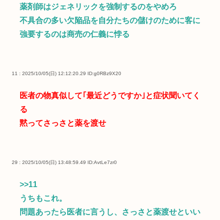
薬剤師はジェネリックを強制するのをやめろ
不具合の多い欠陥品を自分たちの儲けのために客に
強要するのは商売の仁義に悖る
11 : 2025/10/05(日) 12:12:20.29
ID:g0RBz9X20
医者の物真似して｢最近どうですか｣と症状聞いてく
る
黙ってさっさと薬を渡せ
29 : 2025/10/05(日) 13:48:59.49
ID:AvtLe7zr0
>>11
うちもこれ。
問題あったら医者に言うし、さっさと薬渡せといい