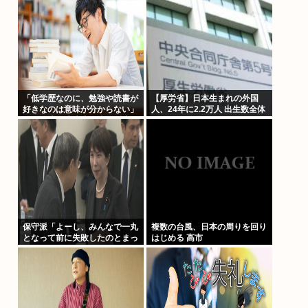
夏の甲子園11連敗
ものが枝に引っかかり誤噴射と
判明
「低学歴なのに、勉強や読書が
【厚労省】日本生まれの外国
好きなのは意味が分からない」
人、24年に2.2万人 出生数全体
SNS炎上に東大出身者が反応。
の3.2%
「高学歴=地頭もいい」という
認識が間違っているワケ
保守派「よーし、みんなで一丸
複数の台風、日本の周りを回り
となって前に失敗したのとまっ
はじめる 高市
たく同じ道を行くぞ！！」 こ
れなに？