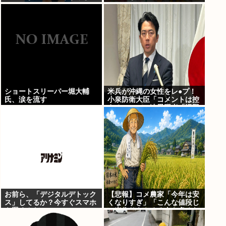
ショートスリーパー堀大輔
米兵が沖縄の女性をレ●プ！
氏、涙を流す
小泉防衛大臣「コメントは控
える」ニュー速愛国者「辺野
古！」
お前ら、「デジタルデトック
【悲報】コメ農家「今年は安
ス」してるか？今すぐスマホ
くなりすぎ」「こんな値段じ
を置くんだ。
ゃ米作りをやめる人も多くな
るんじゃないかな?」