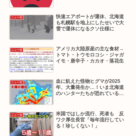
快速エアポートが運休、北海道
ニュー速
も札幌駅を地上にしたせいで大
雪で運休になるクソ仕様に
アメリカ大陸原産の主な食材→
ニュー速
トマト・トウモロコシ・ジャガ
イモ・唐辛子・カカオ・落花生
血に飢えた怪物ヒグマが2025
ニュー速
年、大量発生か…！いま北海道
のハンターたちが恐れている
「異変」
米国ではしか流行、死者も 反
ニュー速
ワク厚生長官「毎年流行してい
る！珍しくない！」