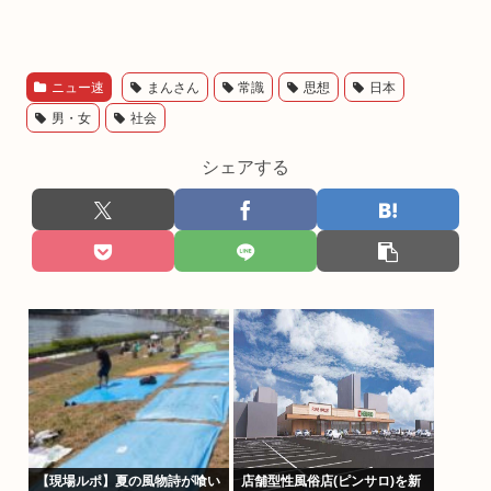
ニュー速
まんさん
常識
思想
日本
男・女
社会
シェアする
【現場ルポ】夏の風物詩が喰い
店舗型性風俗店(ピンサロ)を新