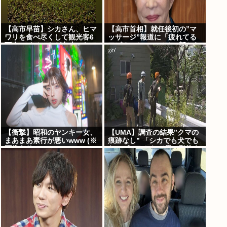
【高市早苗】シカさん、ヒマ
【高市首相】就任後初の”マ
ワリを食べ尽くして観光客6
ッサージ”報道に「疲れてる
万人のイベントが中止にな
アピ？」とSNSでは一部から
る…さらにコスモス畑も食べ
冷ややかな声…被災地視
尽くす
察”PV動画”から続く不信
【衝撃】昭和のヤンキー女、
【UMA】調査の結果”クマの
まあまあ素行が悪いwww (※
痕跡なし” 「シカでも犬でも
画像あり)
ないゴロンとして黒い動物を
見た」 札幌市清田区