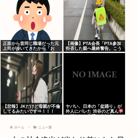
正面から昔同じ職場だった元
【画像】PTA会長「PTA参加
上司が歩いてきたから「お
拒否した親へ最終警告。こう
～！こんにちは！」って声か
なってもいい？」⇒！
けたんや
【悲報】JKだけど母親が不倫
ヤバい、日本の「盆踊り」が
してるみたいです⇒！！！
外人にバレた 渋谷のど真ん中
で行われた盆踊り参加者
67000人のうち20000人が外
人、ダンシングヒーローに熱
ホーム
ニュー速
狂