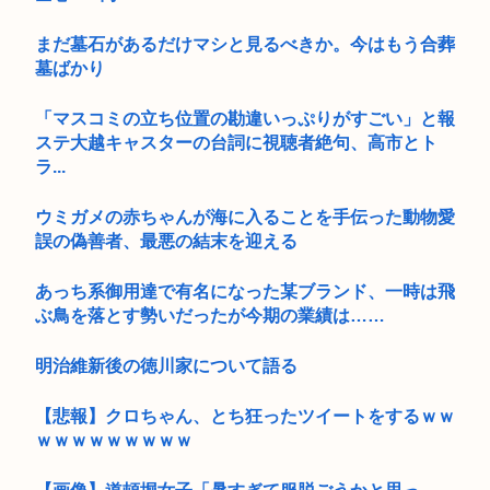
まだ墓石があるだけマシと見るべきか。今はもう合葬
墓ばかり
「マスコミの立ち位置の勘違いっぷりがすごい」と報
ステ大越キャスターの台詞に視聴者絶句、高市とト
ラ...
ウミガメの赤ちゃんが海に入ることを手伝った動物愛
誤の偽善者、最悪の結末を迎える
あっち系御用達で有名になった某ブランド、一時は飛
ぶ鳥を落とす勢いだったが今期の業績は……
明治維新後の徳川家について語る
【悲報】クロちゃん、とち狂ったツイートをするｗｗ
ｗｗｗｗｗｗｗｗｗ