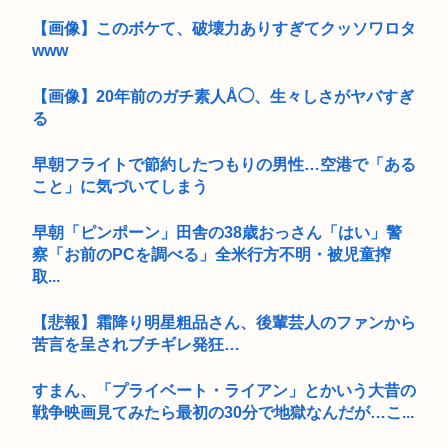
【画像】このボケて、破壊力ありすぎてクッソワロタ
www
【画像】20年前のガチ素人Å◯、生々しさがヤバすぎ
る
早朝フライトで節約したつもりの男性…空港で「ある
こと」に気づいてしまう
早朝「ピンポーン」田舎の38歳おっさん「はい」警
察「お前のPCを調べる」全米行方不明・被児童搾
取...
【悲報】霜降り明星粗品さん、後輩芸人のファンから
苦言を呈されブチギレ発狂…
すまん、「プライベート・ライアン」とかいう大昔の
戦争映画見てみたら最初の30分で地獄なんだが…こ...