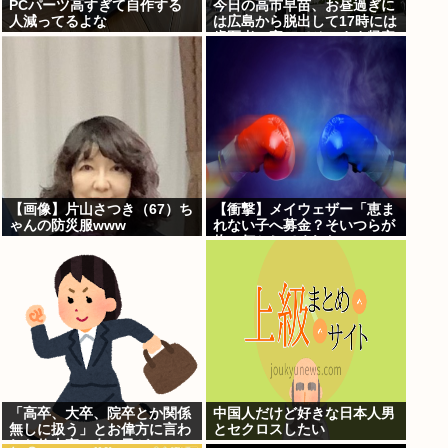
PCパーツ高すぎて自作する
今日の高市早苗、お昼過ぎに
人減ってるよな
は広島から脱出して17時には
歯医者に寄ってそのまま帰宅
【画像】片山さつき（67）ち
【衝撃】メイウェザー「恵ま
ゃんの防災服www
れない子へ募金？そいつらが
俺に何かしてくれたの
か・・・・・・？」⇒！！！
「高卒、大卒、院卒とか関係
中国人だけど好きな日本人男
無しに扱う」とお偉方に言わ
とセクロスしたい
れた修士卒の女の子が...