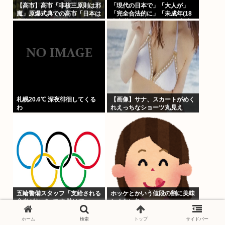
【高市】高市「非核三原則は邪
「現代の日本で」「大人が」
魔」原爆式典での高市「日本は
「完全合法的に」「未成年(18
非核三原則を堅持しており、唯
歳未満)」と性行為をする方法
一の被爆国として…」お目々パ
ってあるの？
チパチッ
札幌20.6℃ 深夜徘徊してくる
【画像】サナ、スカートがめく
わ
れえっちなショーツ丸見え
www
五輪警備スタッフ「支給される
ホッケとかいう値段の割に美味
弁当がヤバいです 助けて…」
しくない魚www
ホーム
検索
トップ
サイドバー