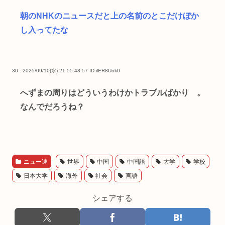
朝のNHKのニュースだと上の名前のとこだけぼか
し入ってたな
30 : 2025/09/10(水) 21:55:48.57
ID:ilER8Uok0
へずまの周りはどういうわけかトラブルばかり 。
なんでだろうね？
ニュー速
世界
中国
中国語
大学
学校
日本大学
海外
社会
言語
シェアする