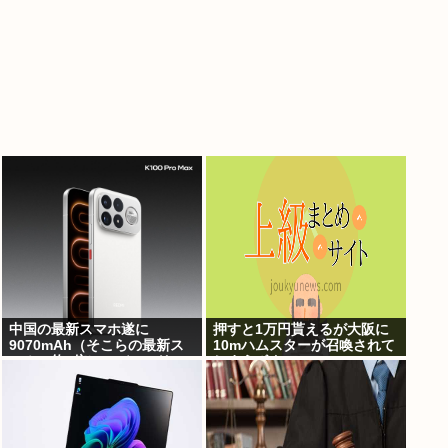
中国の最新スマホ遂に
押すと1万円貰えるが大阪に
9070mAh（そこらの最新ス
10mハムスターが召喚されて
マホの約2倍）のバッテリー
しまうボタン
を積んでしまうwww