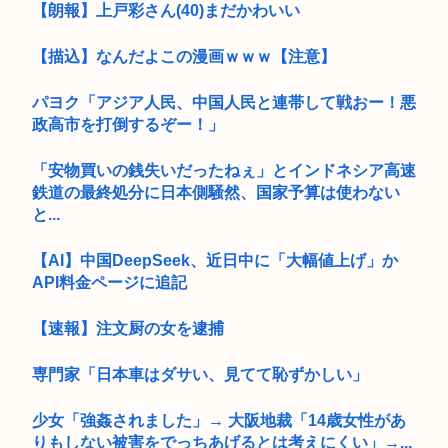
【朗報】上戸彩さん(40)まだかわいい
【描込】なんだよこの漫画ｗｗｗ【注意】
パヨク「アジア人民、中国人民と連帯して戦おー！悪
政高市を打倒するぞー！」
「安物買いの銭失いだったねぇ」とインドネシア高速
鉄道の最終処分に日本側騒然、国家予算は使わない
と...
【AI】中国DeepSeek、近日中に「大幅値上げ」か
API料金ページに追記
【速報】注文厨の女を逮捕
専門家「日本車はダサい、見てて恥ずかしい」
少女「強姦されました」→ 大阪地裁「14歳女性があ
りもしない被害をでっちあげるとは考えにくい」→...