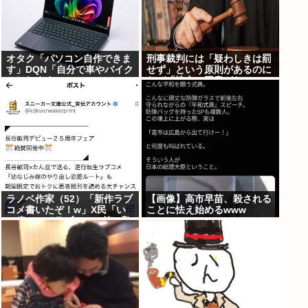
オタク「パソコン自作できま
刑事裁判には「疑わしきは罰
す」DQN「自分で車やバイク
せず」という原則があるのに
いじれます」
なぜ「性交の同意がなかっ
た」という確かめようが無い
もので有罪になるの？
ラノベ作家（52）「新作ラブ
【画像】高市早苗、殺される
コメ書いたぞ！w」X民「い
ことに怯え始めるwww
い歳こいてラブコメ（笑）恥
ずかしくないの？」