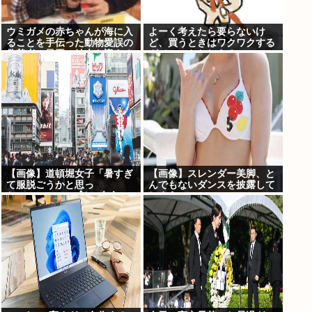
ウミガメの赤ちゃんが海に入
よーく考えたら要らないけ
ることを手伝った動物愛誤の
ど、買うときはワクワクする
偽善者、最悪の結末を迎える
ガジェットおしえろ
【画像】道頓堀女子「暑すぎ
【画像】スレンダー美脚、と
て服脱ごうかと思っ
んでもないダンスを披露して
た」･･････････ﾊﾟｼｬｯ！！
しまうwww