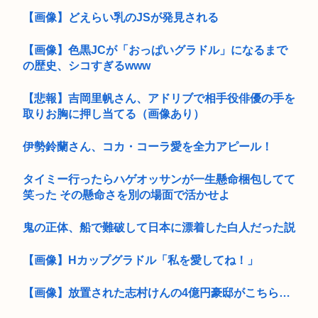
【画像】どえらい乳のJSが発見される
【画像】色黒JCが「おっぱいグラドル」になるまで
の歴史、シコすぎるwww
【悲報】吉岡里帆さん、アドリブで相手役俳優の手を
取りお胸に押し当てる（画像あり）
伊勢鈴蘭さん、コカ・コーラ愛を全力アピール！
タイミー行ったらハゲオッサンが一生懸命梱包してて
笑った その懸命さを別の場面で活かせよ
鬼の正体、船で難破して日本に漂着した白人だった説
【画像】Hカップグラドル「私を愛してね！」
【画像】放置された志村けんの4億円豪邸がこちら…