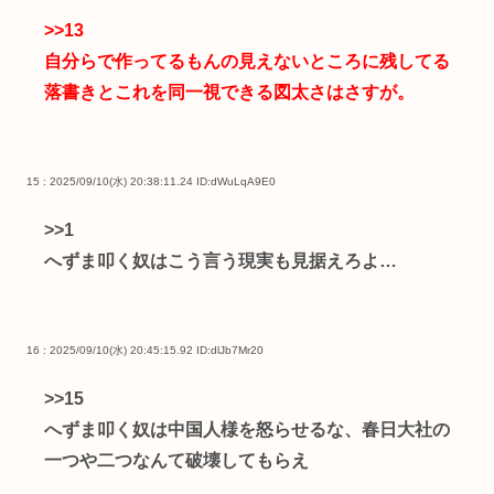
>>13
自分らで作ってるもんの見えないところに残してる
落書きとこれを同一視できる図太さはさすが。
15 : 2025/09/10(水) 20:38:11.24
ID:dWuLqA9E0
>>1
へずま叩く奴はこう言う現実も見据えろよ…
16 : 2025/09/10(水) 20:45:15.92
ID:dlJb7Mr20
>>15
へずま叩く奴は中国人様を怒らせるな、春日大社の
一つや二つなんて破壊してもらえ