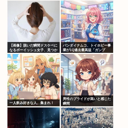
しません、このチェックシート
を必ず遵守してください」
【画像】脱いだ瞬間ドスケベに
バンダイナムコ、トイホビー事
なるボーイッシュ女子、見つか
業が1Q過去最高益「ガンプ
るwww
ラ」「一番くじ」「トレカ」な
ど大人向け商材好調で
男性のプライドが高いと感じた
一人飲み好きな人、集まれ！
瞬間