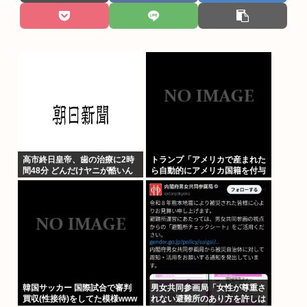
高市終日皇帝、歯の治療に2時
トランプ「アメリカで産まれた
間48分 どんだけヤニが酷いん
ら自動的にアメリカ国籍を付与
だ
するのをやめる！」
韓国サッカー 国際試合で審判
男女共同参画局「女性が尊重さ
買収(性接待)をしてた模様www
れない避難所のあり方を許しは