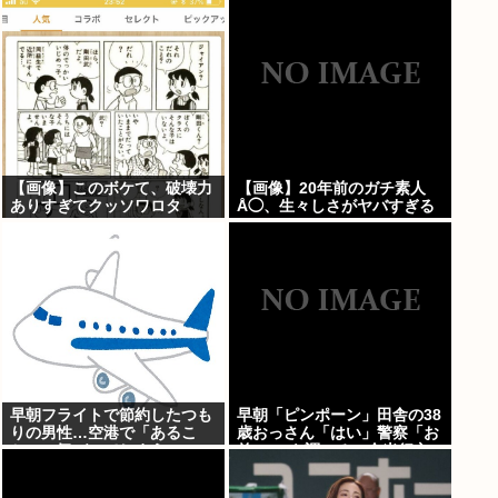
【画像】このボケて、破壊力
【画像】20年前のガチ素人
ありすぎてクッソワロタ
Å◯、生々しさがヤバすぎる
www
早朝フライトで節約したつも
早朝「ピンポーン」田舎の38
りの男性…空港で「あるこ
歳おっさん「はい」警察「お
と」に気づいてしまう
前のPCを調べる」全米行方
不明・被児童搾取センターか
らの通報により児ホ゜画像を