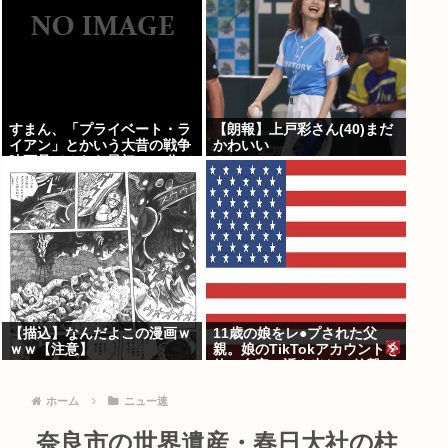
発見、逮捕
すまん、「プライベート・ラ
【朗報】上戸彩さん(40)まだ
イアン」とかいう大昔の戦争
かわいい
映画見てみたら最初の30分で
地獄なんだが…これずっと続
く感じ？
【描込】なんだよこの漫画ｗ
11歳の娘をレ●プされた父
ｗｗ【注意】
親。娘のTikTokアカウントを
使い自宅に誘き出し、銃撃で
天誅！
ホーム
ニュー速
奈良市の世界遺産・春日大社の柱