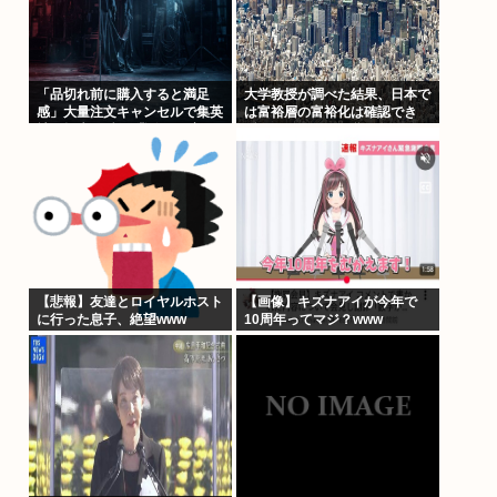
「品切れ前に購入すると満足
大学教授が調べた結果、日本で
感」大量注文キャンセルで集英
は富裕層の富裕化は確認でき
社の損失43億円 業務を妨害し
ず、ただみんなで貧困化してい
た疑いで32歳女を逮捕
るだけだった
【悲報】友達とロイヤルホスト
【画像】キズナアイが今年で
に行った息子、絶望www
10周年ってマジ？www