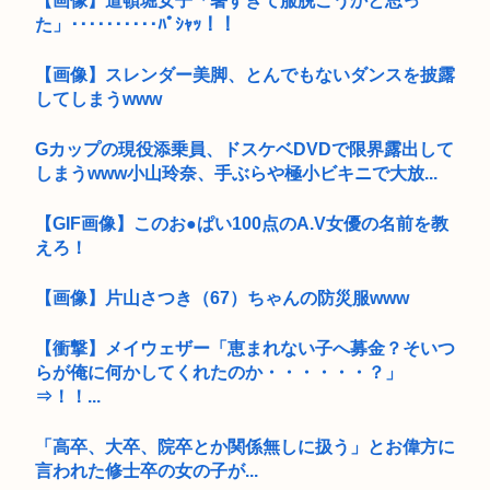
【画像】道頓堀女子「暑すぎて服脱ごうかと思っ
た」･･････････ﾊﾟｼｬｯ！！
【画像】スレンダー美脚、とんでもないダンスを披露
してしまうwww
Gカップの現役添乗員、ドスケベDVDで限界露出して
しまうwww小山玲奈、手ぶらや極小ビキニで大放...
【GIF画像】このお●ぱい100点のA.V女優の名前を教
えろ！
【画像】片山さつき（67）ちゃんの防災服www
【衝撃】メイウェザー「恵まれない子へ募金？そいつ
らが俺に何かしてくれたのか・・・・・・？」
⇒！！...
「高卒、大卒、院卒とか関係無しに扱う」とお偉方に
言われた修士卒の女の子が...