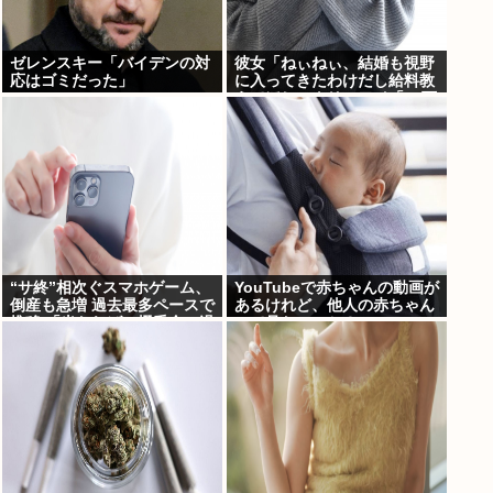
ゼレンスキー「バイデンの対
彼女「ねぃねぃ、結婚も視野
応はゴミだった」
に入ってきたわけだし給料教
えてほしいナリ」ワイ「16万
だよ」⇒結果！
“サ終”相次ぐスマホゲーム、
YouTubeで赤ちゃんの動画が
倒産も急増 過去最多ペースで
あるけれど、他人の赤ちゃん
推移 「当たれば一攫千金」過
って見たいのか？
去の時代に