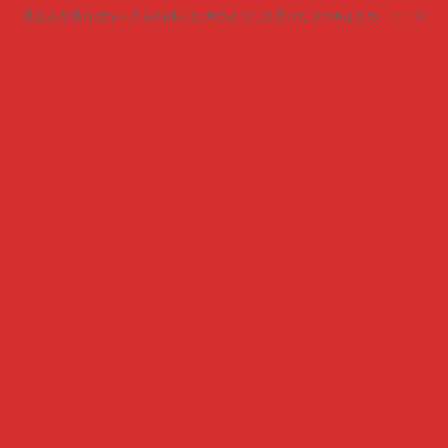
見る人が見ればキムチを頬張った時のように火照りだす5chまとめニュース