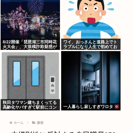
8/22開催「琵琶湖三市同時花
ワイ、おっさんと道路上でト
火大会」、大規模詐欺疑惑が
ラブルになり人生で初めてお
浮上してSNS阿鼻叫喚
巡りさんを呼ぶ
秋田タワマン建ちまくってる
一人暮らし寂しすぎワロタ
高齢化ヤバすぎて駅前にコン
パクトシティつくって...
ホーム
嫌儲