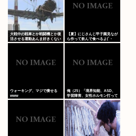
大戦中の戦車とか戦闘機とか復
【夏】にじさんじ甲子園見なが
活させる運動あんま好きくない
ら作って飲んで食べるよ(´・
ω・`)
ウォーキング、マジで痩せる
俺（25）「境界知能、ASD、
www
学習障害、女性ホルモン打って
る、実家が細い、父親がアル
中」⇦こいつが何歳でジサツす
るか予想しようぜWW