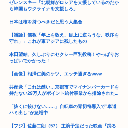
ゼレンスキー「北朝鮮がロシアを支援しているのだか
ら韓国もウクライナを支援しろ」
日本は核を持つべきだと思う人集合
【議論】儒教「年上を敬え、目上に逆らうな、秩序を
守れ」←これが東アジアに残したもの
本田望結、久しぶりにセクシー巨乳投稿！やっぱりお
っぱいでかかった！
【画像】相澤仁美のケツ、エッチ過ぎるwww
共産党「これは酷い…京都市でマイナンバーカードを
持たない29万人がポイント給付事業から排除された...
「抜くに抜けない……」自転車の青切符導入で”車道
ハミ出し”が急増中
【フジ】佐藤二朗（57） 主演予定だった映画『踊る