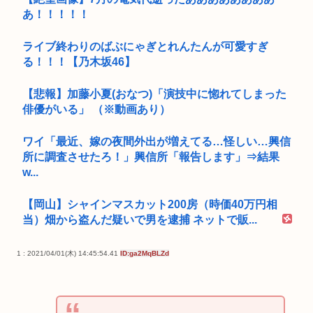
あ！！！！！
ライブ終わりのばぶにゃぎとれんたんが可愛すぎ
る！！！【乃木坂46】
【悲報】加藤小夏(おなつ)「演技中に惚れてしまった
俳優がいる」 （※動画あり）
ワイ「最近、嫁の夜間外出が増えてる…怪しい…興信
所に調査させたろ！」興信所「報告します」⇒結果
w...
【岡山】シャインマスカット200房（時価40万円相
当）畑から盗んだ疑いで男を逮捕 ネットで販...
1 : 2021/04/01(木) 14:45:54.41
ID:ga2MqBLZd