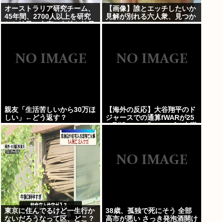
オーストラリア研究チーム、
【画像】誰とエッチしたいか
45年間、2700人以上を研究
見解が別れる六人衆、見つか
した結果。大麻に有益な効果
るwww
はほとんどなく、むしろ有蓋
だった事を証明
親友「生活苦しいから30万ほ
【海外の反応】大谷翔平のド
しい」←どう返す？
ジャースでの通算fWARが25
に到達！ → 「3シーズン未満
でレジェンドクラスの通算
WARを稼いでるな」「契約終
了時にはどれくらいの数字に
なるのか楽しみ」
東京に住んでるけど一生行か
38歳、孤独で死にそう 全部
ないだろうなって区、どこ？
高市が悪い さっき発泡酒開け