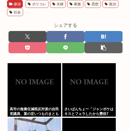
嫌儲
ポリコレ
夫婦
家族
思想
政治
社会
シェアする
高市の無責任減税反対派の自民
さいばんちょー「ジャンポケは
党議員、案の定いつものまとも
キスとフェラしたから懲役7
なメンツだったwww
年！執行猶予なし！」←殺人並
みに重くて草