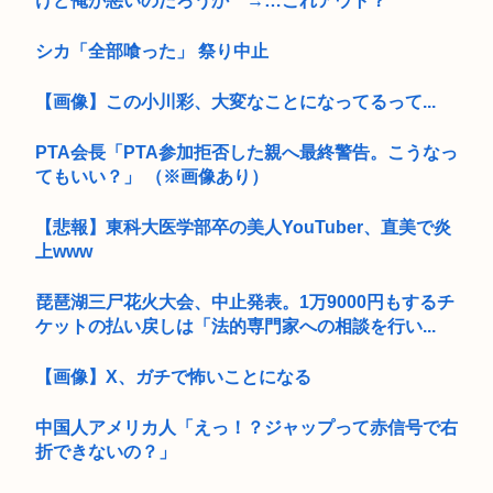
けど俺が悪いのだろうか →…これアウト？
シカ「全部喰った」 祭り中止
【画像】この小川彩、大変なことになってるって...
PTA会長「PTA参加拒否した親へ最終警告。こうなっ
てもいい？」 （※画像あり）
【悲報】東科大医学部卒の美人YouTuber、直美で炎
上www
琵琶湖三尸花火大会、中止発表。1万9000円もするチ
ケットの払い戻しは「法的専門家への相談を行い...
【画像】X、ガチで怖いことになる
中国人アメリカ人「えっ！？ジャップって赤信号で右
折できないの？」