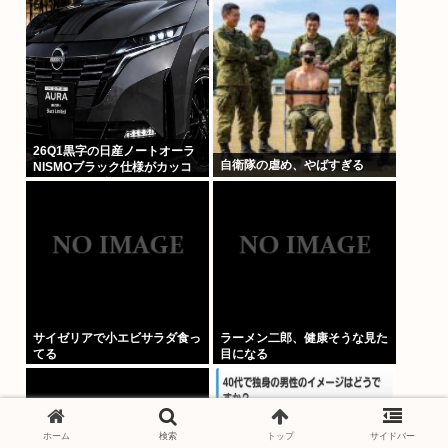
責任を問われる？
26Q1黒字の日産ノートオーラ
自衛隊の虐め、やばすぎる
NISMOブラック仕様がカッコ
よくてなんか悔しい
サイゼリアで小エビサラダ食っ
ラーメン二郎、健康そうな見た
てる
目になる
ホーム
検索
トップ
サイドバー