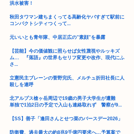
洪水被害！
秋田タワマン建ちまくってる高齢化ヤバすぎて駅前に
コンパクトシティつくって...
元いいとも青年隊、中居正広の”素顔”を暴露
【芸能】今の価値観に照らせば女性蔑視やルッキズ
ム… 『落語』の世界もセリフ変更や改作、現代にふ
さ...
立憲民主ブレーンの菅野完氏、メルチュ折田社長に人
殺しを連呼
北アルプス槍ヶ岳周辺で19歳の男子大学生が遭難
単独で1泊2日の予定で入山も連絡取れず 警察が9...
【SS】善子「逢田さんとせつ菜のバースデー2026」
防衛費、過去最大の約8兆9千億円要求へ…予算案で