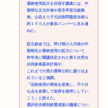
通称使用拡大を目指す議連には、中
曽根弘文元外相や高市早苗元総務
相、山谷えり子元拉致問題担当相ら
約１５０人が参加メンバーに名を連
ねた。
設立総会では、呼び掛け人代表の中
曽根氏が通称使用の拡大について、
昨年末に閣議決定された第５次男女
共同参画基本計画や、
これまでの党の選挙公約に盛り込ま
れていると強調。
「旧姓使用の周知を促進し、不十分
な点を改善して政府を後押ししてい
こう」と訴えた。
選択的夫婦別姓賛成派の議連につい