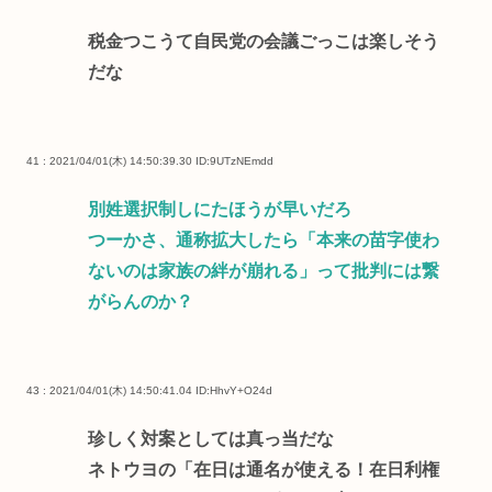
税金つこうて自民党の会議ごっこは楽しそう
だな
41 : 2021/04/01(木) 14:50:39.30
ID:9UTzNEmdd
別姓選択制しにたほうが早いだろ
つーかさ、通称拡大したら「本来の苗字使わ
ないのは家族の絆が崩れる」って批判には繋
がらんのか？
43 : 2021/04/01(木) 14:50:41.04
ID:HhvY+O24d
珍しく対案としては真っ当だな
ネトウヨの「在日は通名が使える！在日利権