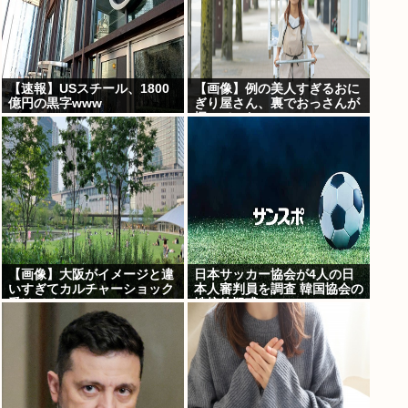
【速報】USスチール、1800
【画像】例の美人すぎるおに
億円の黒字www
ぎり屋さん、裏でおっさんが
握っていたwww
【画像】大阪がイメージと違
日本サッカー協会が4人の日
いすぎてカルチャーショック
本人審判員を調査 韓国協会の
受けてる
性接待疑惑で