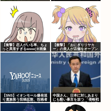
た
【衝撃】恋人がいる率、ちょ
【衝撃】「おにぎりリヤカ
っと異常すぎるwww(※画像
ー」の美人が店舗をオープン
あり)
した結果www(※画像あり)
【SNS】イオンモール爆発巡
中国さん、日本に対しあまり
り遺族装う投稿拡散、投稿者
にも酷い暴言を放つ 「侵略戦
「閲覧数稼ぎや承認欲求止ま
争仕掛けたくせに原爆で被害
らなくなった」
者ビジネスするな」