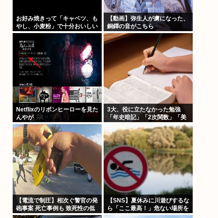
お好み焼きって「キャベツ、も
【動画】弥生人が虜になった、
やし、小麦粉」で十分おいしい
銅鐸の音がこちら
よね？
Netflixのリボンヒーローを見た
3大、役に立たなかった勉強
んやが
「年史暗記」「2次関数」「美
術」あと1つは？
【電流で制圧】相次ぐ警官の発
【SNS】夏休みに川遊びするな
砲事案 死亡事例も 致死性の低
ら「ここ最高！」危ない場所を
いテーザー銃導入指摘
投稿、水難事故が起きたら法的