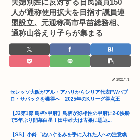
夫婦別姓に反対する自民議員150
人が通称使用拡大を目指す議員連
盟設立。元通称高市早苗総務相、
通称山谷えり子らが集まる
2021/4/1
セレッソ大阪がアル・アハリからシリア代表FWパブ
ロ・サバックを獲得へ 2025年のKリーグ得点王
【J2第1節 鳥栖×甲府】鳥栖が好相性の甲府に2-0快勝
で5年ぶり開幕白星！田中雄大は古巣に恩返...
【SS】小鈴「ぬいぐるみを手に入れた人への注意喚