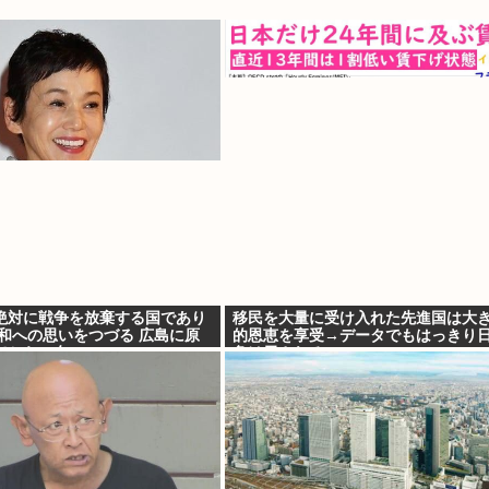
絶対に戦争を放棄する国であり
移民を大量に受け入れた先進国は大
平和への思いをつづる 広島に原
的恩恵を享受→データでもはっきり
から81年
負け示される