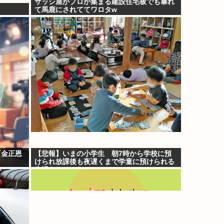
サッシ屋がプロが集まる建設住宅板でも暴れ
て馬鹿にされててワロタw
『金正恩
【悲報】いまの小学生 朝7時から学校に預
けられ放課後も夜遅くまで学童に預けられる
生活をしていたwww