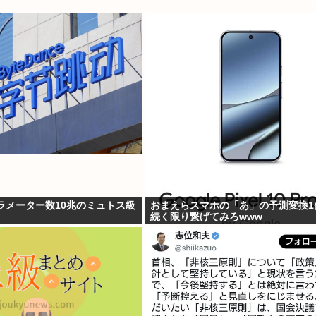
、パラメーター数10兆のミュトス級
おまえらスマホの「あ」の予測変換1
続く限り繋げてみろwww