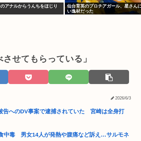
ツのアナルからうんちをほじり
仙台育英のプロチアガール、星さん
い逸材だった
べさせてもらっている」
2026/6/3
果被告へのDV事案で逮捕されていた 宮崎は全身打
食中毒 男女14人が発熱や腹痛など訴え…サルモネ