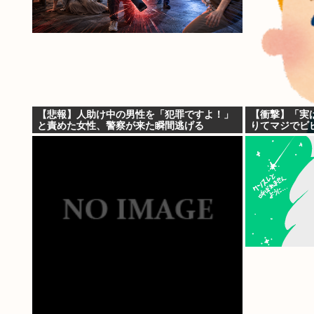
【悲報】人助け中の男性を「犯罪ですよ！」
【衝撃】「実
と責めた女性、警察が来た瞬間逃げる
りてマジでビ
wywwywyyw