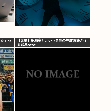
した」っ
【苦痛】採精室とかいう男性の尊厳破壊され
る部屋www