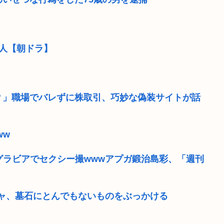
名人【朝ドラ】
！？」職場でバレずに株取引、巧妙な偽装サイトが話
ww
グラビアでセクシー撮wwwアプガ鍛治島彩、「週刊
ャ、墓石にとんでもないものをぶっかける