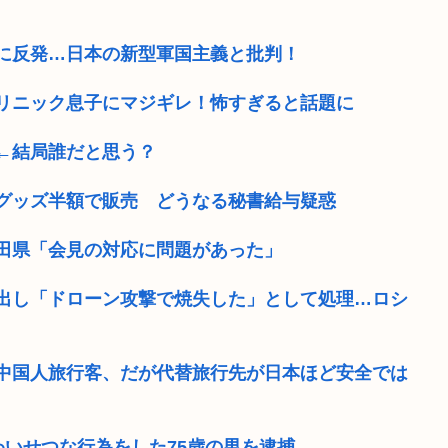
に反発…日本の新型軍国主義と批判！
リニック息子にマジギレ！怖すぎると話題に
←結局誰だと思う？
グッズ半額で販売 どうなる秘書給与疑惑
田県「会見の対応に問題があった」
出し「ドローン攻撃で焼失した」として処理…ロシ
中国人旅行客、だが代替旅行先が日本ほど安全では
いせつな行為をした75歳の男を逮捕