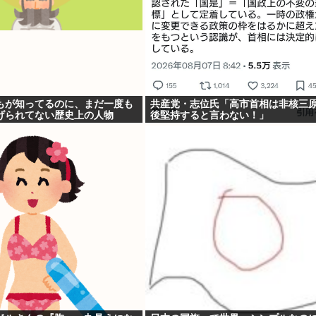
もが知ってるのに、まだ一度も
共産党・志位氏「高市首相は非核三
げられてない歴史上の人物
後堅持すると言わない！」