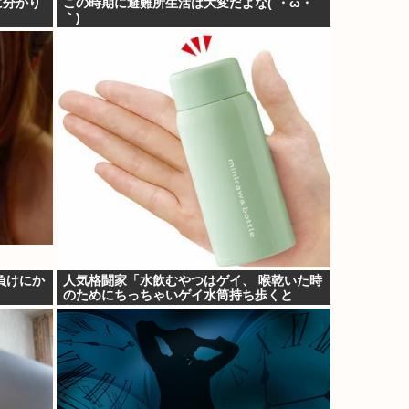
に分かり
この時期に避難所生活は大変だよな(´・ω・
｀)
負けにか
人気格闘家「水飲むやつはゲイ、 喉乾いた時
のためにちっちゃいゲイ水筒持ち歩くと
か。」