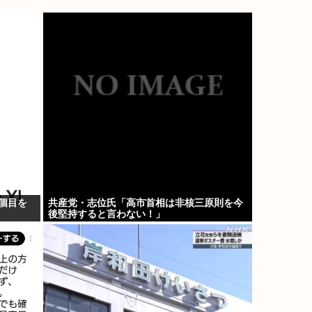
個目を
共産党・志位氏「高市首相は非核三原則を今
後堅持すると言わない！」