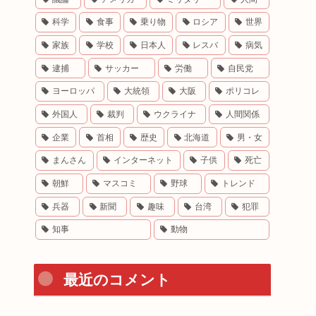
科学
食事
乗り物
ロシア
世界
家族
学校
日本人
レスバ
病気
逮捕
サッカー
労働
自民党
ヨーロッパ
大統領
大阪
ポリコレ
外国人
裁判
ウクライナ
人間関係
企業
首相
歴史
北海道
男・女
まんさん
インターネット
子供
死亡
朝鮮
マスコミ
野球
トレンド
兵器
新聞
趣味
台湾
犯罪
知事
動物
最近のコメント