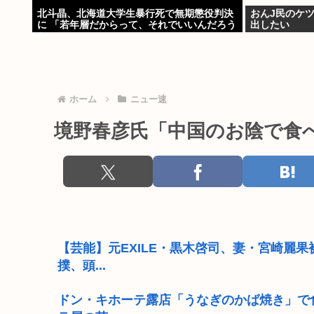
北斗晶、北海道大学生暴行死で無期懲役判決
おんJ民のケ
に 「若年層だからって、それでいいんだろう
出したい
か」
ホーム
ニュー速
境野春彦氏「中国のお陰で食
【芸能】元EXILE・黒木啓司、妻・宮崎麗
撲、頭...
ドン・キホーテ露店「うなぎのかば焼き」で