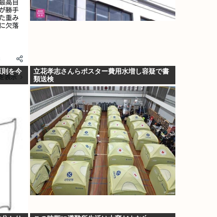
原則を今
立花孝志さんらポスター費用水増し容疑で書
類送検