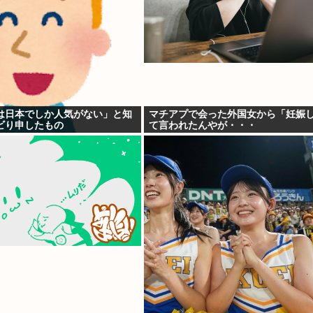
は日本でしか人気がない」と知
マチアプで会った外国女から「妊娠
ビり申したもの
て言われたんやが・・・
ywywywywywywyw