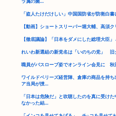
ラ属の菌...
「盗人たけだけしい」中国国防省が防衛白書
【動画】ショートスリーパー堀大輔、高須ク
【徹底議論】「日本をダメにした総理大臣」
れいわ新選組の新党名は「いのちの党」 旧
職員がバスローブ姿でオンライン会見に 秋
ワイルドベリーズ経営陣、倉庫の商品を持ち
ア当局が捜...
「日本は危険だ」と吹聴したのを真に受けた
なかった結...
「インコを見せてあげる」→チ○コを見せてわ