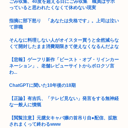
ごみ収集、40度を超える日にごみ収集 職員はサボ
っていると思われたくなくて休めない現実
指摘に部下怒り 「あなたは失格です」。上司は泣い
て辞職
そんなに料理しない人がオイスター買うと全然減らな
くて開封したまま消費期限きて使えなくなるんだよな
【悲報】ゲーフリ新作「ビースト・オブ・リインカー
ネーション」、老舗レビューサイトからボロクソ言
わ...
ChatGPTに聞いた10年後の18期
【正論】有吉氏、「テレビ見ない」発言をする無神経
な一般人に憤慨
【閲覧注意】元臆女キャバ嬢の首吊り自●配信、拡散
されまくって終わるwww