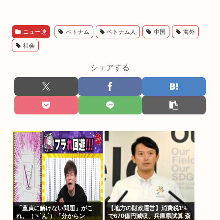
ニュー速
ベトナム
ベトナム人
中国
海外
社会
シェアする
「童貞に解けない問題」がこ
【地方の財政運営】消費税1%
れ。（ヽ´ん`）「分からン
で670億円減収、兵庫県試算 斎