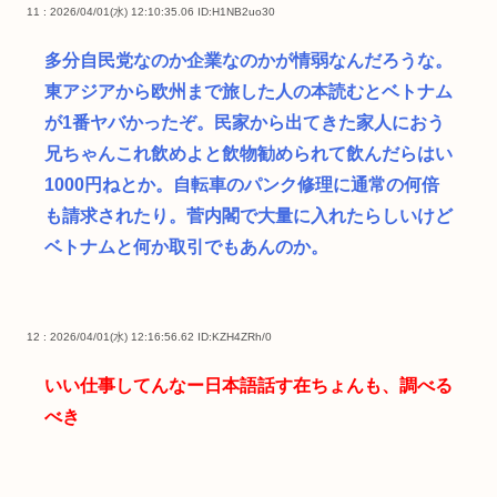
11 : 2026/04/01(水) 12:10:35.06
ID:H1NB2uo30
多分自民党なのか企業なのかが情弱なんだろうな。
東アジアから欧州まで旅した人の本読むとベトナム
が1番ヤバかったぞ。民家から出てきた家人におう
兄ちゃんこれ飲めよと飲物勧められて飲んだらはい
1000円ねとか。自転車のパンク修理に通常の何倍
も請求されたり。菅内閣で大量に入れたらしいけど
ベトナムと何か取引でもあんのか。
12 : 2026/04/01(水) 12:16:56.62
ID:KZH4ZRh/0
いい仕事してんなー日本語話す在ちょんも、調べる
べき