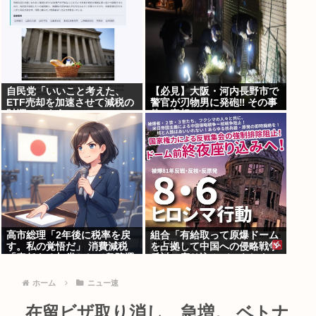
自民党「いいこと考えた、
【必見】大阪・河内長野市で
ETF売却を加速させて減税の
警官が刃物男に発砲‼ その事
財源にしよう」
件の真相とは？
高市総理「2年後に税率を戻
組合「有給取って原爆ドーム
す。私の覚悟だ」 消費減税
を占拠して中国への侵略戦争
「責任ある与党として衆院選
反対の座り込みデモをしよ
公約に掲げ理解賜った」
う！」←どうすりゃいい？
ホーム
ニュー速
在留ビザ取り消し、急増。 ベトナ