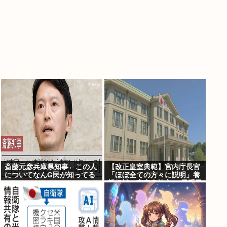
斎藤元彦兵庫県知事←この人
【改正皇室典範】宮内庁長官
についてなんG民が知ってる
「ほぼ全ての方々に説明」養
こと
親候補の宮家皇族方に 男系男
子の養子候補は「把握せず」