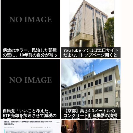
偶然のホラー。民泊した部屋
YouTubeってほぼエ口サイト
の壁に、10年前の自分が写っ
だよな。トップページ開くと
た写真が飾られていた
いつもチアダンスとかローア
ングルで撮影した街撮り動画
ばっか出てくるじゃん
自民党「いいこと考えた、
【京都】高さ4.3メートルの
ETF売却を加速させて減税の
コンクリート貯蔵機器の清掃
財源にしよう」
中に転落し男性死亡、伏見区
の工場