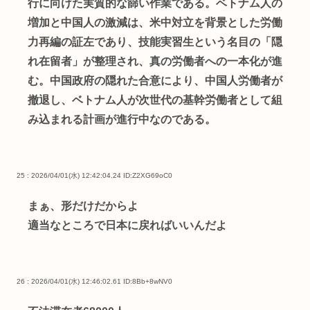
行に向けた実質的な篩い作業である。ベトナム人の
増加と中国人の激減は、米中対立を背景とした労働
力再編の証左であり、技能実習生という名目の「隠
れ在留者」が整理され、真の労働者への一本化が進
む。中国政府の隠れた合意により、中国人労働者が
撤退し、ベトナム人が次世代の基幹労働者として組
み込まれる計画が進行中なのである。
25 : 2026/04/01(水) 12:42:04.24
ID:Z2XG69oC0
まぁ、形だけだからよ
適当なところで日本に戻ればいいんだよ
26 : 2026/04/01(水) 12:46:02.61
ID:8Bb+8wNV0