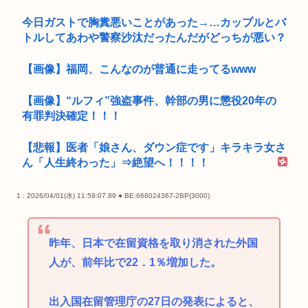
今日ガストで胸糞悪いことがあった→…カップルとバ
トルしてあわや警察沙汰だったんだがどっちが悪い？
【画像】福岡、こんなのが普通に走ってるwww
【画像】“ルフィ”強盗事件、幹部の男に懲役20年の
有罪判決確定！！！
【悲報】医者「娘さん、ダウン症です」キラキラ女さ
ん「人生終わった」⇒絶望へ！！！！
1 : 2026/04/01(水) 11:59:07.89 ● BE:668024367-2BP(3000)
昨年、日本で在留資格を取り消された外国
人が、前年比で22．1％増加した。
出入国在留管理庁の27日の発表によると、