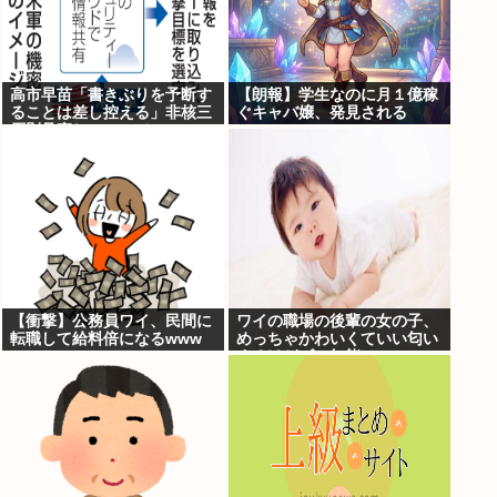
高市早苗「書きぶりを予断す
【朗報】学生なのに月１億稼
ることは差し控える」非核三
ぐキャバ嬢、発見される
原則見直しについて
【衝撃】公務員ワイ、民間に
ワイの職場の後輩の女の子、
転職して給料倍になるwww
めっちゃかわいくていい匂い
するけどゴミ無能