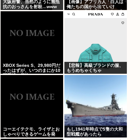
大阪府警、当然のように無抵
【画像】アフリカ人「白人は
抗のおっさんを射殺…www
俺たちの国から出ていけ
ー！！」白人「わかった。出
ていくわ」⇒結果！！！
XBOX Series S、29,980円だ
【悲報】高級ブランドの服、
ったはずが、いつのまにか10
もうめちゃくちゃ
万円近い価格に
コーエイテクモ、ライザとお
もし1941年時点で5隻の大和
しゃべりできるゲームを発
型戦艦があったら
売。ムチムチムワァ