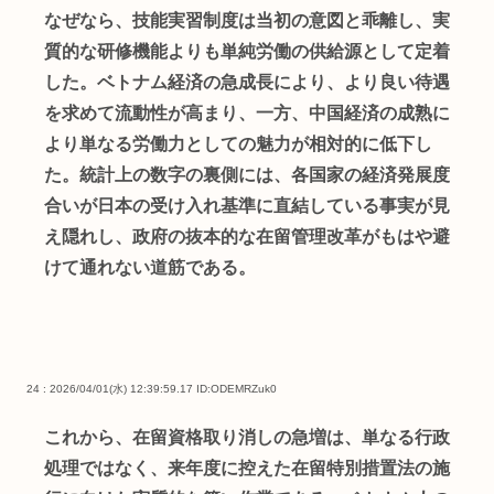
なぜなら、技能実習制度は当初の意図と乖離し、実
質的な研修機能よりも単純労働の供給源として定着
した。ベトナム経済の急成長により、より良い待遇
を求めて流動性が高まり、一方、中国経済の成熟に
より単なる労働力としての魅力が相対的に低下し
た。統計上の数字の裏側には、各国家の経済発展度
合いが日本の受け入れ基準に直結している事実が見
え隠れし、政府の抜本的な在留管理改革がもはや避
けて通れない道筋である。
24 : 2026/04/01(水) 12:39:59.17
ID:ODEMRZuk0
これから、在留資格取り消しの急増は、単なる行政
処理ではなく、来年度に控えた在留特別措置法の施