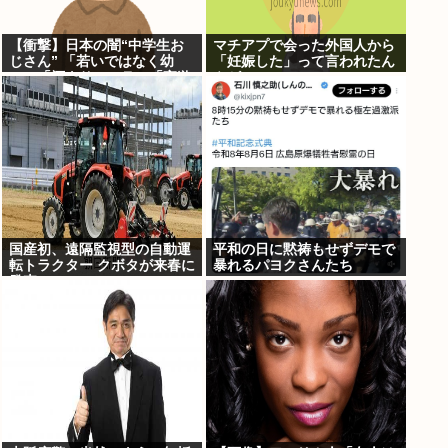
【衝撃】日本の闇“中学生お
マチアプで会った外国人から
じさん” 「若いではなく幼
「妊娠した」って言われたん
い」「酒よりコーラ」「夜遊
やが
びよりゲーム」
国産初、遠隔監視型の自動運
平和の日に黙祷もせずデモで
転トラクター クボタが来春に
暴れるパヨクさんたち
発売