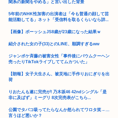
聞系の新聞をやめる」と言い出した背景
5年前のNHK性加害の出演者は「今も普通の顔して芸
能活動してる」ネット「受信料を取るくらいなら詳...
【画像】ボーッシュJS8歳が23歳になった結果ｗ
紹介された女の子(33)とのLINE、順調すぎるww
ジャンポケ斉藤の被害女性「事件後にバウムクーヘン
売ったりTikTokライブしててムカついた」
【朗報】女子大生さん、被災地に手作りおにぎりを出
荷
りおたんも遂に完売が! 乃木坂46 42ndシングル「是
非に及ばず」ミーグリ 8次完売表がこちら...
公園でタバコ吸ってたらなんか怒られてワロタ笑→…
言うほど悪いか？