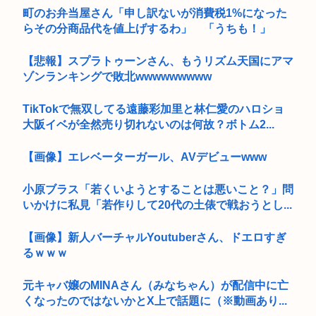
町のお弁当屋さん「申し訳ないが消費税1%になった
らその分商品代を値上げするわ」 「うちも！」
【悲報】スプラトゥーンさん、もうリズム天国にアマ
ゾンランキングで敗北wwwwwwwww
TikTokで無双してる遠藤彩加里と林仁愛のハロショ
大阪イベが全然売り切れないのは何故？ボトム2...
【画像】エレベーターガール、AVデビューwww
小原ブラス「若くいようとすることは悪いこと？」問
いかけに私見「若作りして20代の土俵で戦おうとし...
【画像】新人バーチャルYoutuberさん、ドエロすぎ
るｗｗｗ
元キャバ嬢のMINAさん（みなちゃん）が配信中に亡
くなったのではないかとX上で話題に（※動画あり...