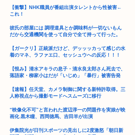
【衝撃】NHK職員が番組出演タレントから性被害←
これ！
彼氏の部屋には 調理道具とか調味料が一切ないもん
だから交通機関を使って自分で全て持って行った。
【ガークリ】正統派だけど、デッッッカって感じの水
着のマネ、ラファエ口、セッシュウへの反応！！！
【恨み】清水アキラの息子・清水良太郎さん死去で、
落語家・柳家小はだが「いじめ」「暴行」被害告発
【速報】任天堂、カメラ制御に関する新特許取得。三
人称視点から撮影モードへスムーズに移行
“映像化不可”と言われた渡辺淳一の問題作を実娘が映
画化 黒木瞳、西岡徳馬、吉田羊が出演
伊集院光が日刊スポーツの見出しに2度激怒「朝日新