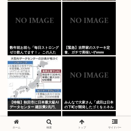
モ…」
藤知事が補塡求める
数年前お前ら「毎日ストロング
【緊急】吉野家のステーキ定
ゼロ飲んでます！」 この人た
食、ガチで美味いぞwww
ちどこ行ったの？流石にもう止
めた？
【特報】秋田市に日本最大級AI
みんなで大家さん「成田は日本
データセンター 建設費2兆円、
の下町が開発したゴミをエネル
アラブ首長国連邦（UAE）が
ギーに変える技術と核融合発電
投資へ
を使うのでエコで高い資産価値
があり利益が出る
ホーム
検索
トップ
サイドバー