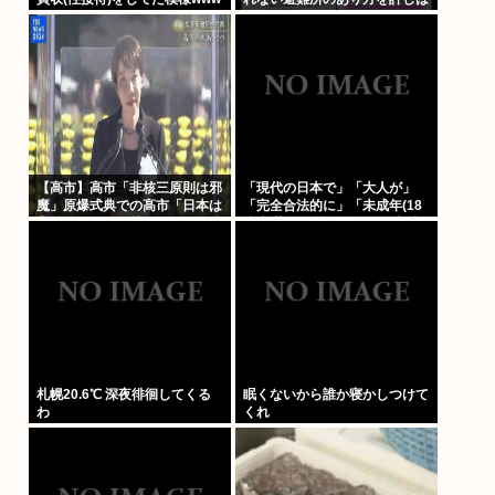
しません、このチェックシート
を必ず遵守してください」
【高市】高市「非核三原則は邪
「現代の日本で」「大人が」
魔」原爆式典での高市「日本は
「完全合法的に」「未成年(18
非核三原則を堅持しており、唯
歳未満)」と性行為をする方法
一の被爆国として…」お目々パ
ってあるの？
チパチッ
札幌20.6℃ 深夜徘徊してくる
眠くないから誰か寝かしつけて
わ
くれ