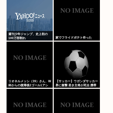
週刊少年ジャンプ、史上初の
家でフライドポテト作った
100万部割れ
リオネルメッシ（39）さん、W
【サッカー】ウガンダサッカー
杯からの復帰後2ゴール1アシ
界に衝撃 若き主将が死去 携帯
ストしてしまうwww
電話強盗に抵抗した末に石で滅
多打ち… 国民が怒り「リーダ
ーを失った」