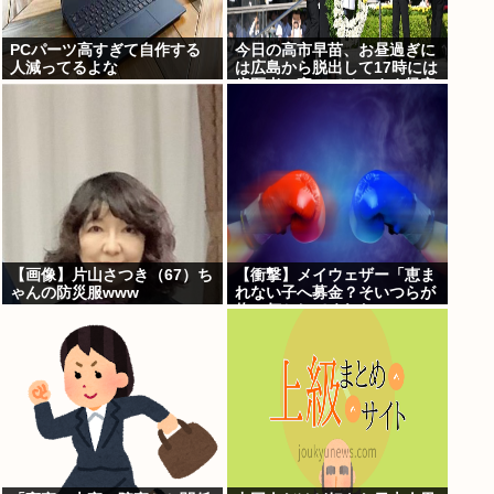
PCパーツ高すぎて自作する
今日の高市早苗、お昼過ぎに
人減ってるよな
は広島から脱出して17時には
歯医者に寄ってそのまま帰宅
【画像】片山さつき（67）ち
【衝撃】メイウェザー「恵ま
ゃんの防災服www
れない子へ募金？そいつらが
俺に何かしてくれたの
か・・・・・・？」⇒！！！