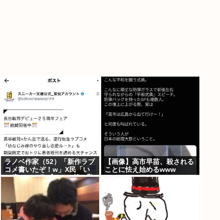
ラノベ作家（52）「新作ラブ
【画像】高市早苗、殺される
コメ書いたぞ！w」X民「い
ことに怯え始めるwww
い歳こいてラブコメ（笑）恥
ずかしくないの？」