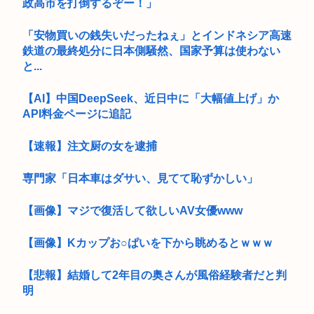
政高市を打倒するぞー！」
「安物買いの銭失いだったねぇ」とインドネシア高速
鉄道の最終処分に日本側騒然、国家予算は使わない
と...
【AI】中国DeepSeek、近日中に「大幅値上げ」か
API料金ページに追記
【速報】注文厨の女を逮捕
専門家「日本車はダサい、見てて恥ずかしい」
【画像】マジで復活して欲しいAV女優www
【画像】Kカップお○ぱいを下から眺めるとｗｗｗ
【悲報】結婚して2年目の奥さんが風俗経験者だと判
明