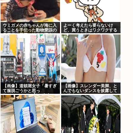
ウミガメの赤ちゃんが海に入
よーく考えたら要らないけ
ることを手伝った動物愛誤の
ど、買うときはワクワクする
偽善者、最悪の結末を迎える
ガジェットおしえろ
【画像】道頓堀女子「暑すぎ
【画像】スレンダー美脚、と
て服脱ごうかと思っ
んでもないダンスを披露して
た」･･････････ﾊﾟｼｬｯ！！
しまうwww