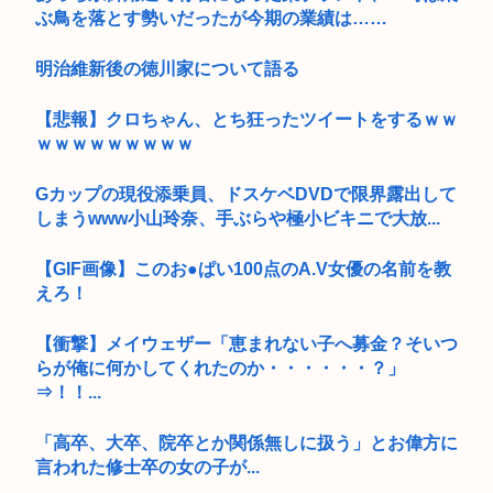
ぶ鳥を落とす勢いだったが今期の業績は……
明治維新後の徳川家について語る
【悲報】クロちゃん、とち狂ったツイートをするｗｗ
ｗｗｗｗｗｗｗｗｗ
Gカップの現役添乗員、ドスケベDVDで限界露出して
しまうwww小山玲奈、手ぶらや極小ビキニで大放...
【GIF画像】このお●ぱい100点のA.V女優の名前を教
えろ！
【衝撃】メイウェザー「恵まれない子へ募金？そいつ
らが俺に何かしてくれたのか・・・・・・？」
⇒！！...
「高卒、大卒、院卒とか関係無しに扱う」とお偉方に
言われた修士卒の女の子が...