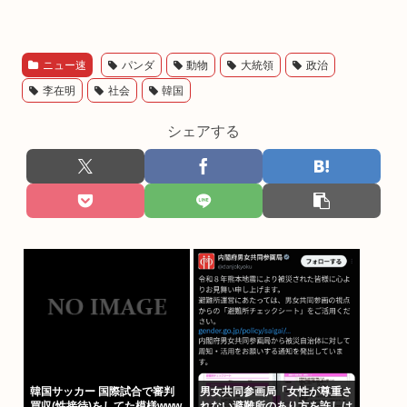
ニュー速
パンダ
動物
大統領
政治
李在明
社会
韓国
シェアする
韓国サッカー 国際試合で審判
男女共同参画局「女性が尊重さ
買収(性接待)をしてた模様www
れない避難所のあり方を許しは