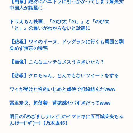
【画像】絶対にハニトラに引っかかってしまう爆美女
中国人が話題に…
ドラえもん映画、『のび太「の」』と『のび太
「と」』の違いがわからないと話題に
【悲報】ワイのイーヌ、ドッグランに行くも周囲と馴
染めず無言の帰宅
【画像】こんなエッチなメスうさぎいたら？
【悲報】クロちゃん、とんでもないツイートをする
ワイが受けた性的いじめと虐待で打線組んだwww
冨里奈央、超薄着。背徳感ヤバすぎだってwww
明日の｢めざましテレビ｣のイマドキに五百城茉央ちゃ
んｷﾀ━(ﾟ∀ﾟ)━!【乃木坂46】