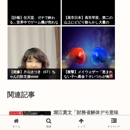
【訃報】任天堂、ガチで終わ
【高市日本】高市早苗、第二の
る…世界中でゲーム機が売れな
山上にビビり散らかし大量の
くなってしまった模様
SPを従え演説台にも全面防弾
ガラスを設置
【画像】片山さつき（67）ち
【衝撃】メイウェザー「恵まれ
ゃんの防災服www
ない子へ募金？そいつらが俺に
何かしてくれたの
か・・・・・・？」⇒！！！
関連記事
堀江貴文「財務省解体デモ意味
ニュー速
がない」
ホーム
検索
トップ
サイドバー