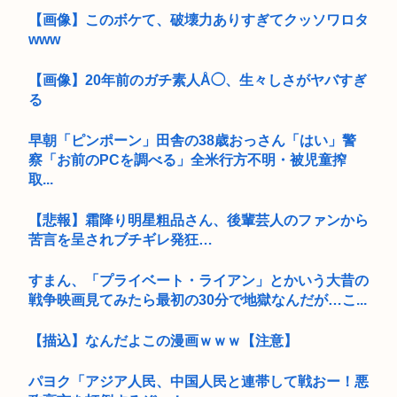
【画像】このボケて、破壊力ありすぎてクッソワロタ
www
【画像】20年前のガチ素人Å◯、生々しさがヤバすぎ
る
早朝「ピンポーン」田舎の38歳おっさん「はい」警
察「お前のPCを調べる」全米行方不明・被児童搾
取...
【悲報】霜降り明星粗品さん、後輩芸人のファンから
苦言を呈されブチギレ発狂…
すまん、「プライベート・ライアン」とかいう大昔の
戦争映画見てみたら最初の30分で地獄なんだが…こ...
【描込】なんだよこの漫画ｗｗｗ【注意】
パヨク「アジア人民、中国人民と連帯して戦おー！悪