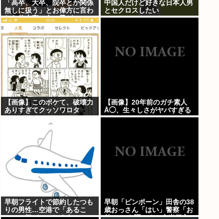
「高卒、大卒、院卒とか関係
中国人だけど好きな日本人男
無しに扱う」とお偉方に言わ
とセクロスしたい
れた修士卒の女の子が...
【画像】このボケて、破壊力
【画像】20年前のガチ素人
ありすぎてクッソワロタ
Å◯、生々しさがヤバすぎる
www
早朝フライトで節約したつも
早朝「ピンポーン」田舎の38
りの男性…空港で「あるこ
歳おっさん「はい」警察「お
と」に気づいてしまう
前のPCを調べる」全米行方