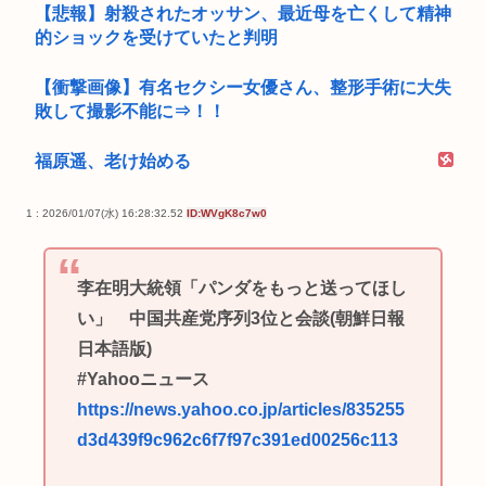
【悲報】射殺されたオッサン、最近母を亡くして精神
的ショックを受けていたと判明
【衝撃画像】有名セクシー女優さん、整形手術に大失
敗して撮影不能に⇒！！
福原遥、老け始める
1 : 2026/01/07(水) 16:28:32.52
ID:WVgK8c7w0
李在明大統領「パンダをもっと送ってほし
い」 中国共産党序列3位と会談(朝鮮日報
日本語版)
#Yahooニュース
https://news.yahoo.co.jp/articles/835255
d3d439f9c962c6f7f97c391ed00256c113