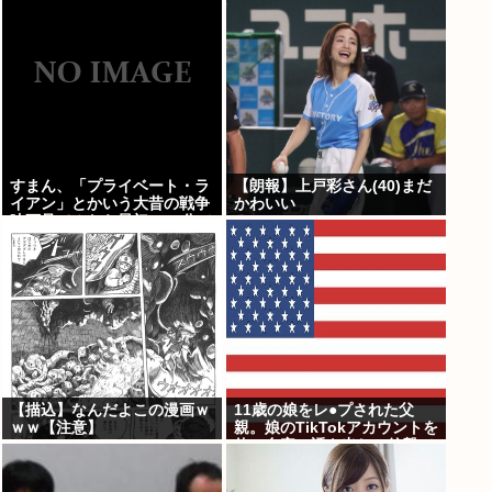
不明・被児童搾取センターか
らの通報により児ホ゜画像を
発見、逮捕
すまん、「プライベート・ラ
【朗報】上戸彩さん(40)まだ
イアン」とかいう大昔の戦争
かわいい
映画見てみたら最初の30分で
地獄なんだが…これずっと続
く感じ？
【描込】なんだよこの漫画ｗ
11歳の娘をレ●プされた父
ｗｗ【注意】
親。娘のTikTokアカウントを
使い自宅に誘き出し、銃撃で
天誅！