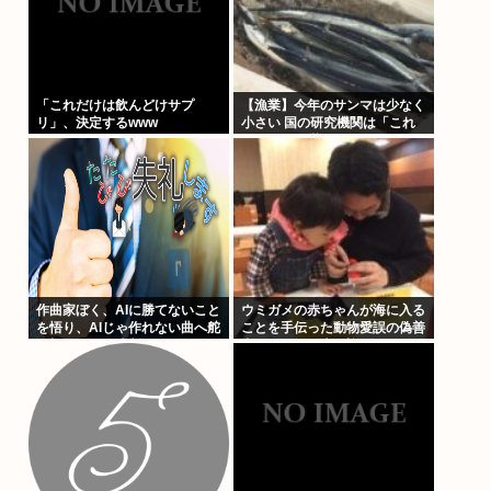
「これだけは飲んどけサプ
【漁業】今年のサンマは少なく
リ」、決定するwww
小さい 国の研究機関は「これ
までになく厳しい年になる」
作曲家ぼく、AIに勝てないこと
ウミガメの赤ちゃんが海に入る
を悟り、AIじゃ作れない曲へ舵
ことを手伝った動物愛誤の偽善
を切ることを決断
者、最悪の結末を迎える