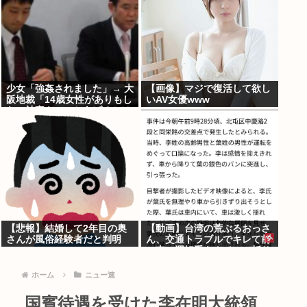
少女「強姦されました」→ 大
【画像】マジで復活して欲し
阪地裁「14歳女性がありもし
いAV女優www
ない被害をでっちあげるとは
考えにくい」→懲役12年→元
少女「嘘でしたw」
【悲報】結婚して2年目の奥
【動画】台湾の荒ぶるおっさ
さんが風俗経験者だと判明
ん、交通トラブルでキレて前
の車の運転手をナイフで斬り
つけるも壮絶な返り討ちにあ
う
ホーム
ニュー速
国賓待遇を受けた李在明大統領