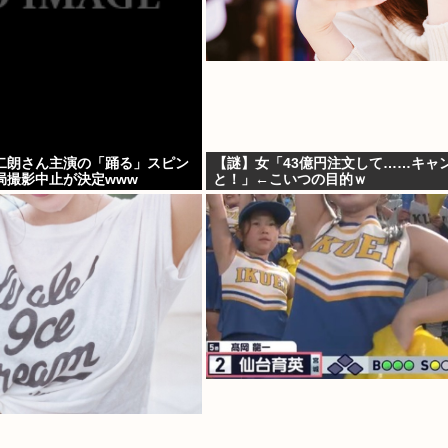
二朗さん主演の「踊る」スピン
【謎】女「43億円注文して……キャ
局撮影中止が決定www
と！」←こいつの目的ｗ