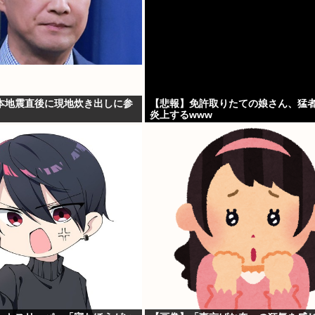
本地震直後に現地炊き出しに参
【悲報】免許取りたての娘さん、猛
炎上するwww