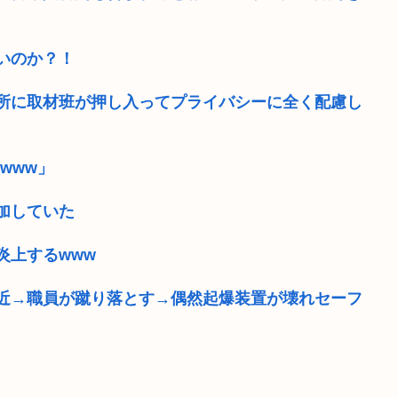
いのか？！
難所に取材班が押し入ってプライバシーに全く配慮し
www」
加していた
炎上するwww
近→職員が蹴り落とす→偶然起爆装置が壊れセーフ