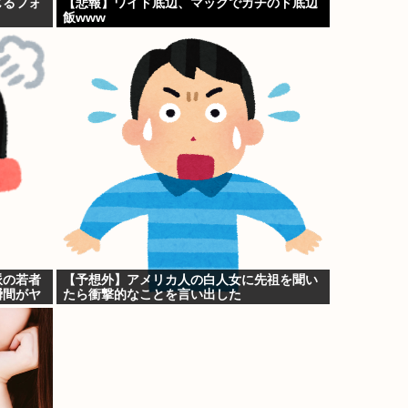
じるフォ
【悲報】ワイド底辺、マックでガチのド底辺
飯www
派の若者
【予想外】アメリカ人の白人女に先祖を聞い
瞬間がヤ
たら衝撃的なことを言い出した