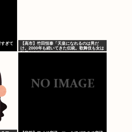
者すぎて
【高市】竹田恒泰「天皇になれるのは男だ
け。2000年も続いてきた伝統。歌舞伎も女は
駄目だよね？」