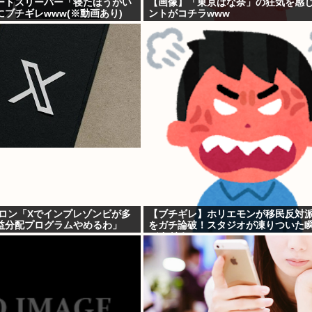
ートスリーパー「寝たほうがい
【画像】「東京ばな奈」の狂気を感
ブチギレwww(※動画あり)
ントがコチラwww
ーロン「Xでインプレゾンビが多
【ブチギレ】ホリエモンが移民反対
益分配プログラムやめるわ」
をガチ論破！スタジオが凍りついた
バすぎる…