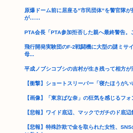
原爆ドーム前に居座る”市民団体”を警官隊
が……
PTA会長「PTA参加拒否した親へ最終警告
飛行開発実験団のF-2戦闘機に大型の謎ミサイ
母...
平成ノブシコブシの吉村が生き残って相方が
【衝撃】ショートスリーパー「寝たほうがいい
【画像】「東京ばな奈」の狂気を感じるフォ
【悲報】ワイド底辺、マックでガチのド底辺
【悲報】特殊詐欺で金を取られた女性、SN