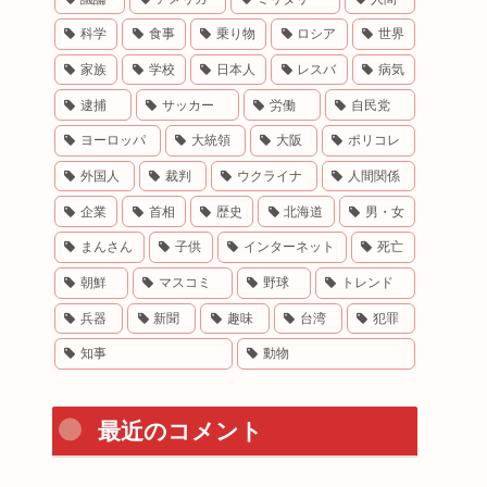
科学
食事
乗り物
ロシア
世界
家族
学校
日本人
レスバ
病気
逮捕
サッカー
労働
自民党
ヨーロッパ
大統領
大阪
ポリコレ
外国人
裁判
ウクライナ
人間関係
企業
首相
歴史
北海道
男・女
まんさん
子供
インターネット
死亡
朝鮮
マスコミ
野球
トレンド
兵器
新聞
趣味
台湾
犯罪
知事
動物
最近のコメント