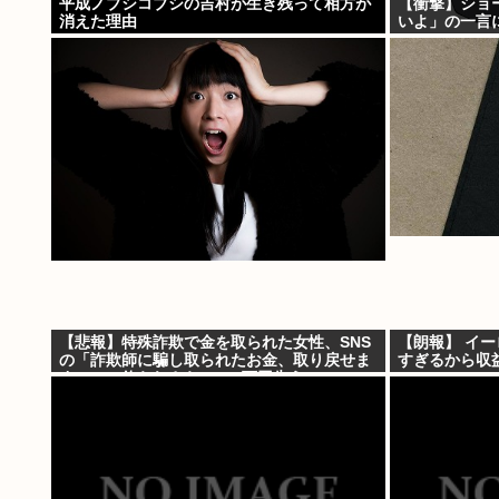
平成ノブシコブシの吉村が生き残って相方が
【衝撃】ショ
消えた理由
いよ」の一言に
【悲報】特殊詐欺で金を取られた女性、SNS
【朗報】 イ
の「詐欺師に騙し取られたお金、取り戻せま
すぎるから収
す」」に釣られさらに240万円失うwww