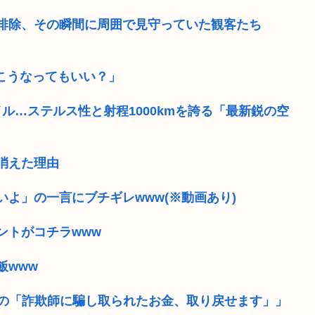
が排除、その瞬間に周囲で見守っていた観客たち
。こうなってもいい？」
ル…ステルス性と射程1000kmを誇る「最新鋭の空
消えた理由
よ」の一言にブチギレwww(※動画あり)
ントがコチラwww
飯www
Sの「詐欺師に騙し取られたお金、取り戻せます」」