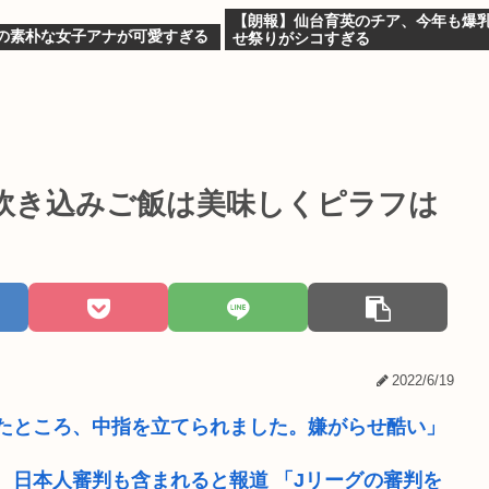
【朗報】仙台育英のチア、今年も爆
Kの素朴な女子アナが可愛すぎる
せ祭りがシコすぎる
炊き込みご飯は美味しくピラフは
2022/6/19
たところ、中指を立てられました。嫌がらせ酷い」
 日本人審判も含まれると報道 「Jリーグの審判を