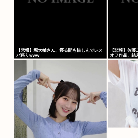
【悲報】堀大輔さん、寝る間も惜しんでレス
【悲報】佐藤
バ祭りwww
オフ作品、結