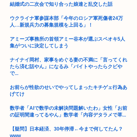
結婚式の二次会で知り合った娘達と乱交した話
ウクライナ軍参謀本部「今年のロシア軍死傷者24万
人…新規兵力の募集規模を上回る」！
アミーズ事務所の首領アミー谷本が選ぶスペオキ5人
集がついに決定してしまう
ナイナイ岡村、家事をめぐる妻の不満に「言ってくれ
たら済む話やん」になるみ「バイトやったらクビや
で...
お前らが性欲のせいでやってしまったキチゲェ行為あ
げてけ
数学者「AIで数学の未解決問題解いたわ」女性「お前
の証明間違ってるやん」数学者「内容デタラメで草...
【疑問】日本経済、30年停滞←今まで何してたん？
www