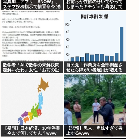
写真加工アプリ「SNOW」、
お前らが性欲のせいでやって
ステマ投稿指示で措置命令 消
しまったキチゲェ行為あげて
費者庁
け
数学者「AIで数学の未解決問
自民党「作業所を全部倒産さ
題解いたわ」女性「お前の証
せたら障がい者雇用が増える
明間違ってるやん」数学者
のでは 」結果ww
「内容デタラメで草。AI使う
のヘタ？」→女性大発狂
【疑問】日本経済、30年停滞
【悲報】黒人、卑怯すぎて炎
←今まで何してたん？www
上するwww