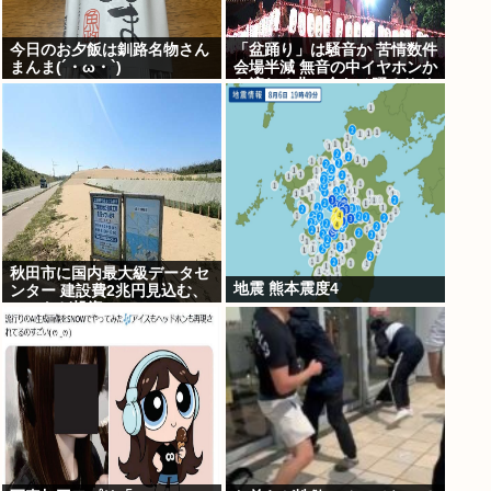
今日のお夕飯は釧路名物さん
「盆踊り」は騒音か 苦情数件
まんま(´・ω・`)
会場半減 無音の中イヤホンか
ら流れる曲に合わせ踊るサイ
レント盆ダンスも
秋田市に国内最大級データセ
地震 熊本震度4
ンター 建設費2兆円見込む、
UAEなど投資