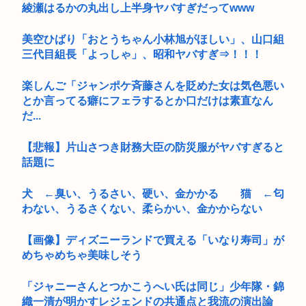
綾瀬はるかの丸出し上半身ヤバすぎだってwww
美空ひばり「おとうちゃん小林旭がほしい」、山口組
三代目組長「よっしゃ」、昭和ヤバすぎ⇒！！！
楽しんご「ジャンポケ斉藤さんを貶めた女は気色悪い
とか言ってる癖にフェラするとか口だけは素直なん
だ...
【悲報】片山さつき財務大臣の防災服がヤバすぎると
話題に
犬 ←臭い、うるさい、硬い、金かかる 猫 ←匂
わない、うるさくない、柔らかい、金かからない
【画像】ディズニーランドで買える「いなり寿司」が
めちゃめちゃ美味しそう
「ジャニーさんとつかこうへい氏は同じ」少年隊・錦
織一清が明かすレジェンドの共通点と我流の演出論