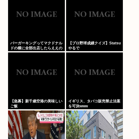
バーガーキングってマクドナル
【プロ野球成績クイズ】Statsu
ドの横に全部出店したらええの
やるで
にな
【急募】新千歳空港の美味しい
イギリス、タバコ販売禁止法案
ご飯
を可決www