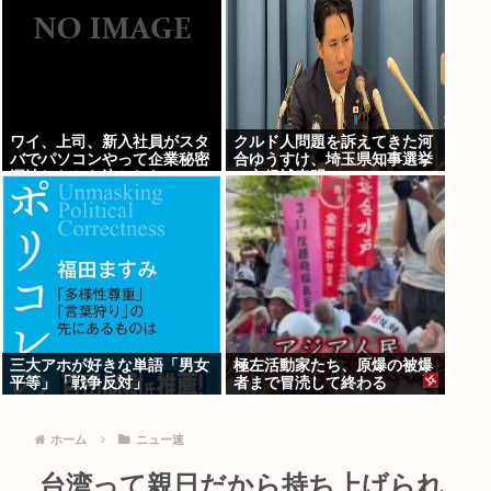
ワイ、上司、新入社員がスタ
クルド人問題を訴えてきた河
バでパソコンやって企業秘密
合ゆうすけ、埼玉県知事選挙
漏洩したから泣かした
に立候補表明www
三大アホが好きな単語「男女
極左活動家たち、原爆の被爆
平等」「戦争反対」
者まで冒涜して終わる
ホーム
ニュー速
台湾って親日だから持ち上げられ