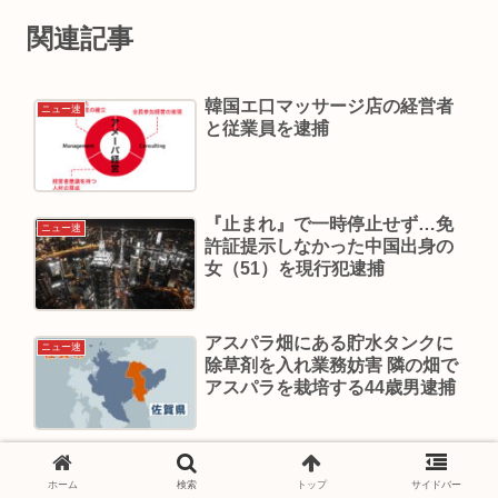
関連記事
韓国エ口マッサージ店の経営者
ニュー速
と従業員を逮捕
『止まれ』で一時停止せず…免
ニュー速
許証提示しなかった中国出身の
女（51）を現行犯逮捕
アスパラ畑にある貯水タンクに
ニュー速
除草剤を入れ業務妨害 隣の畑で
アスパラを栽培する44歳男逮捕
外国人観光客が虚を突かれた日
ニュー速
本での三景
ホーム
検索
トップ
サイドバー