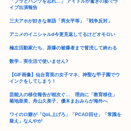
「ブラとパンツを忘れ…」 アイドルが驚きの姿でラ
イブ出演報告
三大アホが好きな単語「男女平等」「戦争反対」
アニメのイニシャルd今更見返してるけどオモロい
極左活動家たち、原爆の被爆者まで冒涜して終わる
数学←実生活で使いません?
【GIF画像】仙台育英の女子マネ、神聖な甲子園でウ
インクをしてしまう！
芸能人の移住報告が相次ぐ… 理由に「教育移住」
菊地亜美、舟山久美子、優木まおみらが海外へ
ワイのロ癖が「QoL上げろ」「PCAD回せ」「常識を
疑え」なんやが