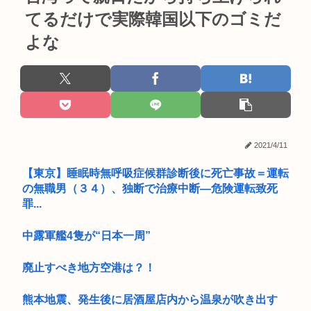
てるだけで実際韓国以下のゴミだ
よな
2021/4/11
【東京】睡眠時無呼吸症候群診断後に死亡事故＝運転
の無職男（３４）、独断で治療中断―危険運転致死
罪...
中露軍艦4隻が“日本一周”
廃止すべき地方空港は？！
熊本地震、発生後に居酒屋店内から温泉が吹き出す