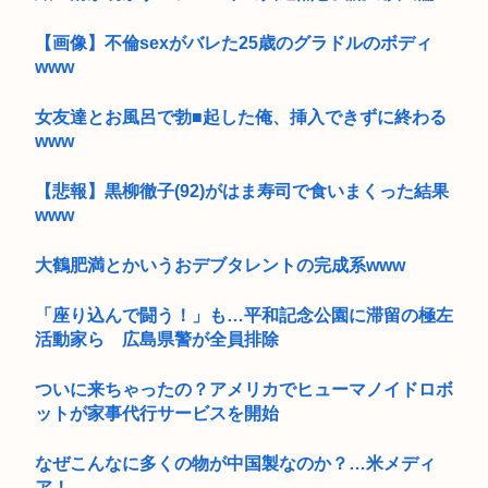
【画像】不倫sexがバレた25歳のグラドルのボディ
www
女友達とお風呂で勃■起した俺、挿入できずに終わる
www
【悲報】黒柳徹子(92)がはま寿司で食いまくった結果
www
大鶴肥満とかいうおデブタレントの完成系www
「座り込んで闘う！」も…平和記念公園に滞留の極左
活動家ら 広島県警が全員排除
ついに来ちゃったの？アメリカでヒューマノイドロボ
ットが家事代行サービスを開始
なぜこんなに多くの物が中国製なのか？…米メディ
ア！