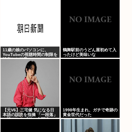
11歳の娘のパソコンに、
鶴舞駅前のうどん屋初めて入
YouTubeの視聴時間の制限を
ったけど美味いな
設定した結果
【元V6】三宅健 気になる日
1998年生まれ、ガチで奇跡の
本語の誤読を指摘 「一段落」
黄金世代だった
の読みは？ 「使い方間違って
るんだよなとか」