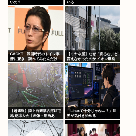
いの？
いる
GACKT、戦国時代のトイレ事
【ミヤネ屋】なぜ「戻るな」と
情に驚き「調べてみたんだけ
言えなかったのか イオン爆発
ど…エグくない？」
事故で斎藤幸平氏も逡巡「ボク
もできなかっただろうなあ」
【超速報】陸上自衛隊古河駐屯
「Linuxで十分じゃね…？」世
地 納涼大会【画像・動画あ
界が気付き始める
り】