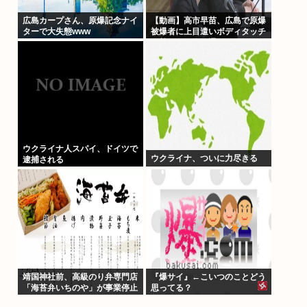
広島カープさん、原爆記念ナイ
【動画】高市早苗、広島で原爆
ターで大失態www
被爆者に上目遣いボディタッチ
攻勢するも全く通用しないどこ
ろか「非常に不安」とガチギレ
ウクライナ人スパイ、ドイツで
ウクライナ、ついに力尽きる
逮捕される
靖国神社前、高級のり弁専門店
『爆サイ』←こいつのことどう
「海苔弁いちのや」が事業停止
思ってる？