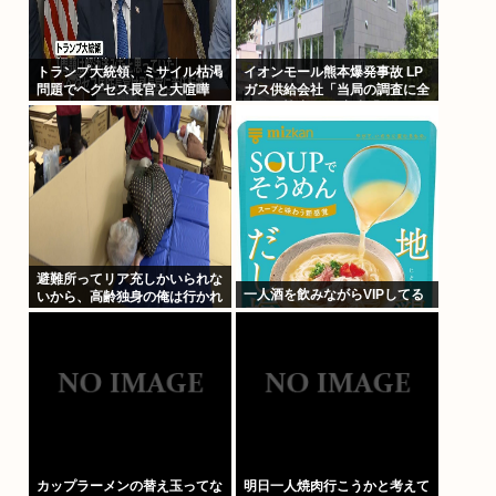
トランプ大統領、ミサイル枯渇
イオンモール熊本爆発事故 LP
問題でヘグセス長官と大喧嘩
ガス供給会社「当局の調査に全
面的に協力」 経産省「LPガス
爆発の可能性が高いとする見解
で一致」と発表
避難所ってリア充しかいられな
一人酒を飲みながらVIPしてる
いから、高齢独身の俺は行かれ
ないわ
カップラーメンの替え玉ってな
明日一人焼肉行こうかと考えて