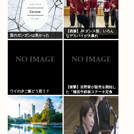
【画像】JKダンス部、いろん
昔のガンガンは良かった
なデカパイが大暴れ
【衝撃】吉野家が販売を開始し
ワイの夕ご飯どう思う？
た「極旨牛鉄板ステーキ定食
(1498円)」がうまそすぎると話
題にwww