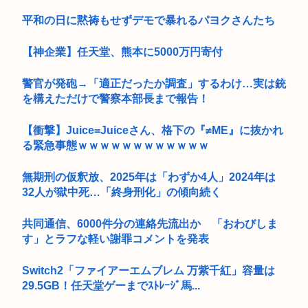
平和の日に黙祷もせずデモで暴れるパヨクさんたち
【神企業】任天堂、熊本に5000万円寄付
警官が発砲→「適正だったか調査」するわけ…実は銃
を構えただけで警察本部長まで報告！
【衝撃】Juice=Juiceさん、格下の『≠ME』に抜かれ
る緊急事態ｗｗｗｗｗｗｗｗｗｗｗｗ
無期刑の仮釈放、2025年は「わずか4人」2024年は
32人が獄中死…「終身刑化」の傾向続く
共同通信、6000件分の連絡先流出か 「おわびしま
す」とラフな軽い謝罪コメントを発表
Switch2「ファイアーエムブレム 万紫千紅」容量は
29.5GB！任天堂ゲーまでｽﾄﾚｰｼﾞ馬...