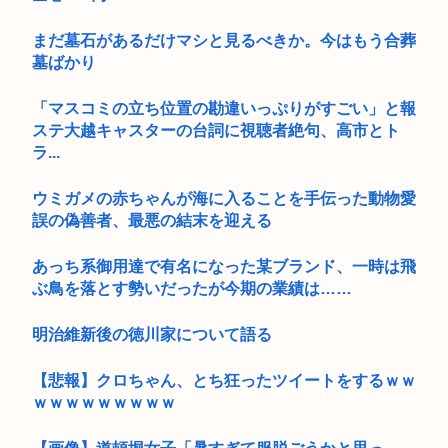
まだ墓石があるだけマシと見るべきか。今はもう合葬
墓ばかり
「マスコミの立ち位置の勘違いっぷりがすごい」と報
ステ大越キャスターの台詞に視聴者絶句、高市とト
ラ...
ウミガメの赤ちゃんが海に入ることを手伝った動物愛
誤の偽善者、最悪の結末を迎える
あっち系御用達で有名になった某ブランド、一時は飛
ぶ鳥を落とす勢いだったが今期の業績は……
明治維新後の徳川家について語る
【悲報】クロちゃん、とち狂ったツイートをするｗｗ
ｗｗｗｗｗｗｗｗｗ