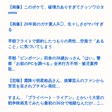
【画像】このボケて、破壊力ありすぎてクッソワロタ
www
【画像】20年前のガチ素人Å◯、生々しさがヤバすぎ
る
早朝フライトで節約したつもりの男性…空港で「ある
こと」に気づいてしまう
早朝「ピンポーン」田舎の38歳おっさん「はい」警
察「お前のPCを調べる」全米行方不明・被児童搾
取...
【悲報】霜降り明星粗品さん、後輩芸人のファンから
苦言を呈されブチギレ発狂…
すまん、「プライベート・ライアン」とかいう大昔の
戦争映画見てみたら最初の30分で地獄なんだが…こ...