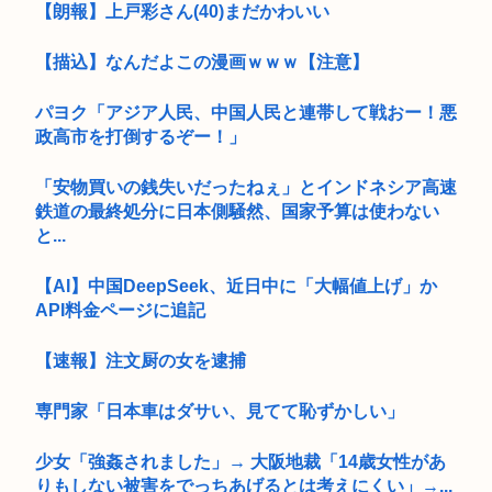
【朗報】上戸彩さん(40)まだかわいい
【描込】なんだよこの漫画ｗｗｗ【注意】
パヨク「アジア人民、中国人民と連帯して戦おー！悪
政高市を打倒するぞー！」
「安物買いの銭失いだったねぇ」とインドネシア高速
鉄道の最終処分に日本側騒然、国家予算は使わない
と...
【AI】中国DeepSeek、近日中に「大幅値上げ」か
API料金ページに追記
【速報】注文厨の女を逮捕
専門家「日本車はダサい、見てて恥ずかしい」
少女「強姦されました」→ 大阪地裁「14歳女性があ
りもしない被害をでっちあげるとは考えにくい」→...