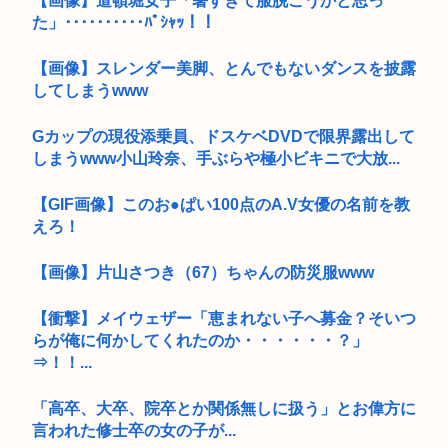
【画像】道頓堀女子「暑すぎて服脱ごうかと思っ
た」･･････････ﾊﾟｼｬｯ！！
【画像】スレンダー美脚、とんでもないダンスを披露
してしまうwww
Gカップの現役添乗員、ドスケベDVDで限界露出して
しまうwww小山玲奈、手ぶらや極小ビキニで大放...
【GIF画像】このお●ぱい100点のA.V女優の名前を教
えろ！
【画像】片山さつき（67）ちゃんの防災服www
【衝撃】メイウェザー「恵まれない子へ募金？そいつ
らが俺に何かしてくれたのか・・・・・・？」
⇒！！...
「高卒、大卒、院卒とか関係無しに扱う」とお偉方に
言われた修士卒の女の子が...