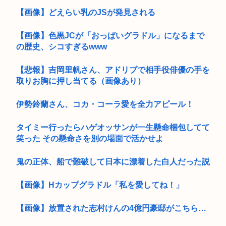
【画像】どえらい乳のJSが発見される
【画像】色黒JCが「おっぱいグラドル」になるまで
の歴史、シコすぎるwww
【悲報】吉岡里帆さん、アドリブで相手役俳優の手を
取りお胸に押し当てる（画像あり）
伊勢鈴蘭さん、コカ・コーラ愛を全力アピール！
タイミー行ったらハゲオッサンが一生懸命梱包してて
笑った その懸命さを別の場面で活かせよ
鬼の正体、船で難破して日本に漂着した白人だった説
【画像】Hカップグラドル「私を愛してね！」
【画像】放置された志村けんの4億円豪邸がこちら…