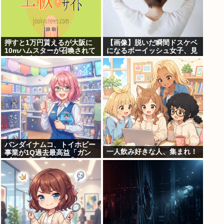
押すと1万円貰えるが大阪に
【画像】脱いだ瞬間ドスケベ
10mハムスターが召喚されて
になるボーイッシュ女子、見
しまうボタン
つかるwww
バンダイナムコ、トイホビー
一人飲み好きな人、集まれ！
事業が1Q過去最高益「ガン
プラ」「一番くじ」「トレ
カ」など大人向け商材好調で