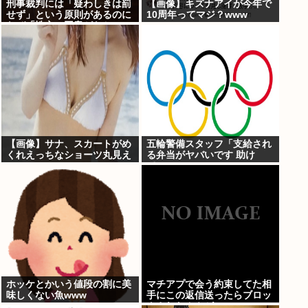
刑事裁判には「疑わしきは罰
【画像】キズナアイが今年で
せず」という原則があるのに
10周年ってマジ？www
なぜ「性交の同意がなかっ
た」という確かめようが無い
もので有罪になるの？
【画像】サナ、スカートがめ
五輪警備スタッフ「支給され
くれえっちなショーツ丸見え
る弁当がヤバいです 助け
www
て…」
ホッケとかいう値段の割に美
マチアプで会う約束してた相
味しくない魚www
手にこの返信送ったらブロッ
クされたんやが