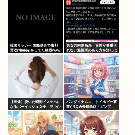
韓国サッカー 国際試合で審判
男女共同参画局「女性が尊重さ
買収(性接待)をしてた模様www
れない避難所のあり方を許しは
しません、このチェックシート
を必ず遵守してください」
【画像】脱いだ瞬間ドスケベに
バンダイナムコ、トイホビー事
なるボーイッシュ女子、見つか
業が1Q過去最高益「ガンプ
るwww
ラ」「一番くじ」「トレカ」な
ど大人向け商材好調で