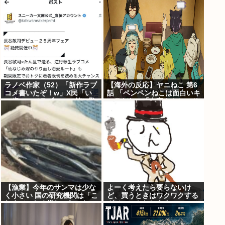
ラノベ作家（52）「新作ラブ
【海外の反応】ヤニねこ 第6
コメ書いたぞ！w」X民「い
話 「ペンペンねこは面白いキ
い歳こいてラブコメ（笑）恥
ャラだな」「大家さんとのド
ずかしくないの？」
ライブのシーン、リアルすぎ
て辛かった」
【漁業】今年のサンマは少な
よーく考えたら要らないけ
く小さい 国の研究機関は「こ
ど、買うときはワクワクする
れまでになく厳しい年にな
ガジェットおしえろ
る」