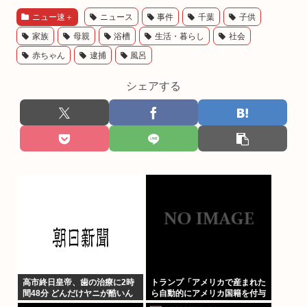
ニュー速＋
ニュース
事件
千葉
子供
家族
母親
浴槽
生活・暮らし
社会
赤ちゃん
逮捕
風呂
シェアする
高市終日皇帝、歯の治療に2時
トランプ「アメリカで産まれた
間48分 どんだけヤニが酷いん
ら自動的にアメリカ国籍を付与
だ
するのをやめる！」