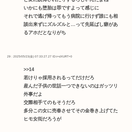
いかにも堕胎は罪ですよって感じに
それで逃げ帰ってもう病院に行けず誰にも相
談出来ずにズルズルと…って先延ばし癖があ
るアホだとなりがち
29 : 2025/05/23(金) 07:33:27.27
ID:t+dXURT+0
>>14
若けりゃ採用されるってだけだろ
産んだ子供の世話一つできないのはガッツリ
外事だよ
交際相手てのもそうだろ
多分この女に売春させてその金巻き上げてた
ヒモ女衒だろうが