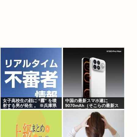
女子高校生の顔に “霧” を噴
中国の最新スマホ遂に
射する男が発生 。 ※兵庫県
9070mAh（そこらの最新ス
伊丹市
マホの約2倍）のバッテリー
を積んでしまうwww