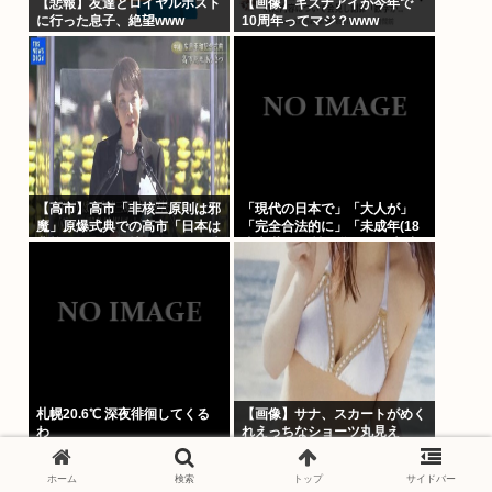
【悲報】友達とロイヤルホスト
【画像】キズナアイが今年で
に行った息子、絶望www
10周年ってマジ？www
【高市】高市「非核三原則は邪
「現代の日本で」「大人が」
魔」原爆式典での高市「日本は
「完全合法的に」「未成年(18
非核三原則を堅持しており、唯
歳未満)」と性行為をする方法
一の被爆国として…」お目々パ
ってあるの？
チパチッ
札幌20.6℃ 深夜徘徊してくる
【画像】サナ、スカートがめく
わ
れえっちなショーツ丸見え
www
ホーム
検索
トップ
サイドバー