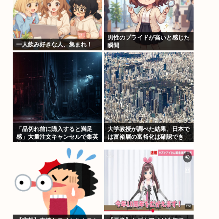
男性のプライドが高いと感じた
一人飲み好きな人、集まれ！
瞬間
「品切れ前に購入すると満足
大学教授が調べた結果、日本で
感」大量注文キャンセルで集英
は富裕層の富裕化は確認でき
社の損失43億円 業務を妨害し
ず、ただみんなで貧困化してい
た疑いで32歳女を逮捕
るだけだった