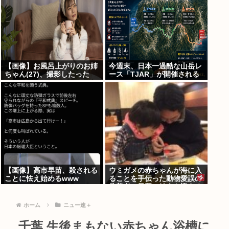
【画像】お風呂上がりのお姉
今週末、日本一過酷な山岳レ
ちゃん(27)、撮影したった
ース「TJAR」が開催される
www
【画像】高市早苗、殺される
ウミガメの赤ちゃんが海に入
ことに怯え始めるwww
ることを手伝った動物愛誤の
偽善者、最悪の結末を迎える
ホーム
ニュー速＋
千葉 生後まもない赤ちゃん浴槽に