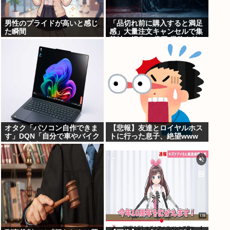
男性のプライドが高いと感じ
「品切れ前に購入すると満足
た瞬間
感」大量注文キャンセルで集
英社の損失43億円 業務を妨
害した疑いで32歳女を逮捕
オタク「パソコン自作できま
【悲報】友達とロイヤルホス
す」DQN「自分で車やバイク
トに行った息子、絶望www
いじれます」