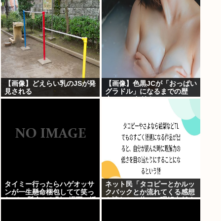
つけるも壮絶な返り討ちにあ
→！！！
う
【画像】どえらい乳のJSが発
【画像】色黒JCが「おっぱい
見される
グラドル」になるまでの歴
史、シコすぎるwww
タイミー行ったらハゲオッサ
ネット民「タコピーとかルッ
ンが一生懸命梱包してて笑っ
クバックとか流れてくる感想
た その懸命さを別の場面で活
を読むと、俺って理解力低す
かせよ
ぎ！？ って超凹む。つらい」