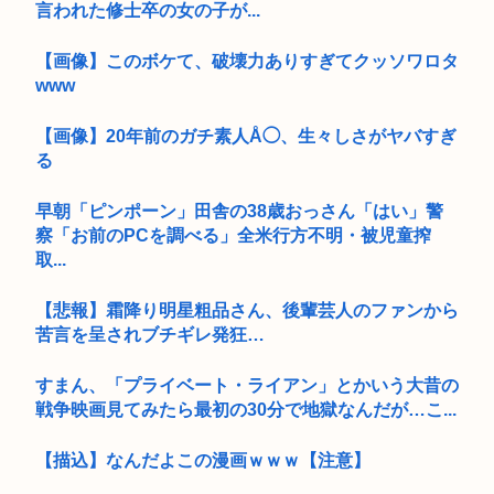
言われた修士卒の女の子が...
【画像】このボケて、破壊力ありすぎてクッソワロタ
www
【画像】20年前のガチ素人Å◯、生々しさがヤバすぎ
る
早朝「ピンポーン」田舎の38歳おっさん「はい」警
察「お前のPCを調べる」全米行方不明・被児童搾
取...
【悲報】霜降り明星粗品さん、後輩芸人のファンから
苦言を呈されブチギレ発狂…
すまん、「プライベート・ライアン」とかいう大昔の
戦争映画見てみたら最初の30分で地獄なんだが…こ...
【描込】なんだよこの漫画ｗｗｗ【注意】