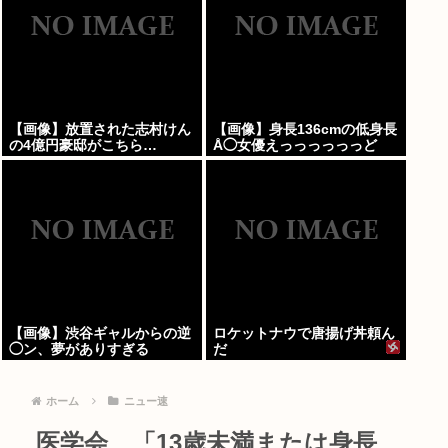
【画像】放置された志村けん
【画像】身長136cmの低身長
の4億円豪邸がこちら…
Å◯女優えっっっっっっど
【画像】渋谷ギャルからの逆
ロケットナウで唐揚げ丼頼ん
◯ン、夢がありすぎる
だ
ホーム
ニュー速
医学会、「13歳未満または身長