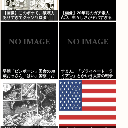
【画像】このボケて、破壊力
【画像】20年前のガチ素人
ありすぎてクッソワロタ
Å◯、生々しさがヤバすぎる
www
早朝「ピンポーン」田舎の38
すまん、「プライベート・ラ
歳おっさん「はい」警察「お
イアン」とかいう大昔の戦争
前のPCを調べる」全米行方
映画見てみたら最初の30分で
不明・被児童搾取センターか
地獄なんだが…これずっと続
らの通報により児ホ゜画像を
く感じ？
発見、逮捕