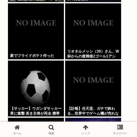
視聴者批判でBPO議論
リオネルメッシ（39）さん、W
家でフライドポテト作った
杯からの復帰後2ゴール1アシ
ストしてしまうwww
【サッカー】ウガンダサッカー
【訃報】任天堂、ガチで終わ
界に衝撃 若き主将が死去 携帯
る…世界中でゲーム機が売れな
電話強盗に抵抗した末に石で滅
くなってしまった模様
多打ち… 国民が怒り「リーダ
ーを失った」
ホーム
検索
トップ
サイドバー