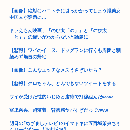
【画像】絶対にハニトラに引っかかってしまう爆美女
中国人が話題に…
ドラえもん映画、『のび太「の」』と『のび太
「と」』の違いがわからないと話題に
【悲報】ワイのイーヌ、ドッグランに行くも周囲と馴
染めず無言の帰宅
【画像】こんなエッチなメスうさぎいたら？
【悲報】クロちゃん、とんでもないツイートをする
ワイが受けた性的いじめと虐待で打線組んだwww
冨里奈央、超薄着。背徳感ヤバすぎだってwww
明日の｢めざましテレビ｣のイマドキに五百城茉央ちゃ
んｷﾀ━(ﾟ∀ﾟ)━!【乃木坂46】