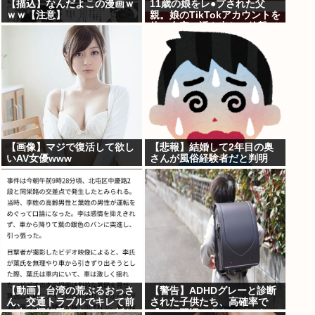
【描込】なんだよこの漫画ｗ
11歳の娘をレ●プされた父
ｗｗ【注意】
親。娘のTikTokアカウントを
使い自宅に誘き出し、銃撃で
天誅！
【画像】マジで復活して欲し
【悲報】結婚して2年目の奥
いAV女優www
さんが風俗経験者だと判明
【動画】台湾の荒ぶるおっさ
【警告】ADHDグレーと診断
ん、交通トラブルでキレて前
された子供たち、高確率で
の車の運転手をナイフで斬り
『この習慣』をやっていた