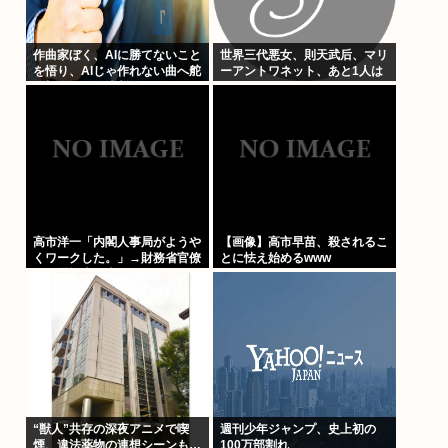
作曲家ぼく、AIに勝てないこと
世界三代悪女、則天武后、マリ
を悟り、AIじゃ作れない曲へ舵
ーアントワネット、あと1人は
を切ることを決断
高市洋一「内閣人事局がようや
【画像】高市早苗、殺されるこ
くワークした。」→財務省官僚
とに怯え始めるwww
の左遷記事を喜んでポスト
“獣人”共存の深夜アニメで喫
週刊少年ジャンプ、史上初の
煙、違法薬物の連想シーンも…
100万部割れ