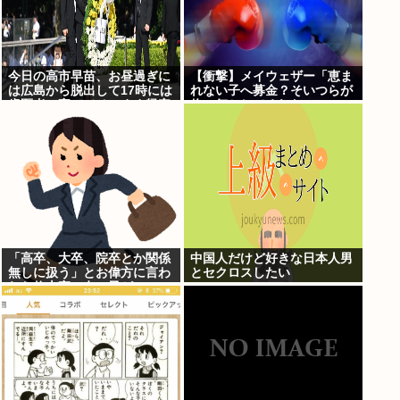
今日の高市早苗、お昼過ぎに
【衝撃】メイウェザー「恵ま
は広島から脱出して17時には
れない子へ募金？そいつらが
歯医者に寄ってそのまま帰宅
俺に何かしてくれたの
か・・・・・・？」⇒！！！
「高卒、大卒、院卒とか関係
中国人だけど好きな日本人男
無しに扱う」とお偉方に言わ
とセクロスしたい
れた修士卒の女の子が...