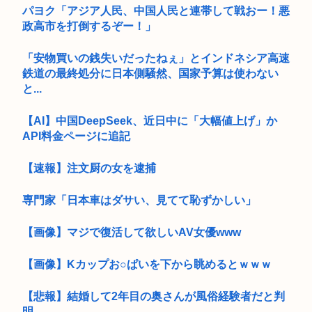
パヨク「アジア人民、中国人民と連帯して戦おー！悪
政高市を打倒するぞー！」
「安物買いの銭失いだったねぇ」とインドネシア高速
鉄道の最終処分に日本側騒然、国家予算は使わない
と...
【AI】中国DeepSeek、近日中に「大幅値上げ」か
API料金ページに追記
【速報】注文厨の女を逮捕
専門家「日本車はダサい、見てて恥ずかしい」
【画像】マジで復活して欲しいAV女優www
【画像】Kカップお○ぱいを下から眺めるとｗｗｗ
【悲報】結婚して2年目の奥さんが風俗経験者だと判
明