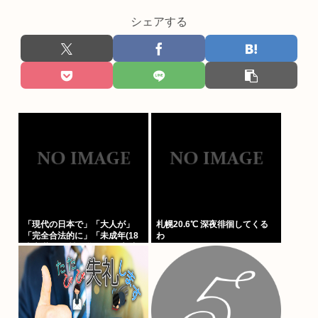
シェアする
「現代の日本で」「大人が」
札幌20.6℃ 深夜徘徊してくる
「完全合法的に」「未成年(18
わ
歳未満)」と性行為をする方法
ってあるの？