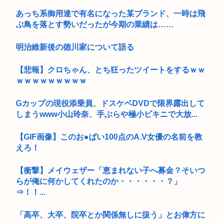
あっち系御用達で有名になった某ブランド、一時は飛
ぶ鳥を落とす勢いだったが今期の業績は……
明治維新後の徳川家について語る
【悲報】クロちゃん、とち狂ったツイートをするｗｗ
ｗｗｗｗｗｗｗｗｗ
Gカップの現役添乗員、ドスケベDVDで限界露出して
しまうwww小山玲奈、手ぶらや極小ビキニで大放...
【GIF画像】このお●ぱい100点のA.V女優の名前を教
えろ！
【衝撃】メイウェザー「恵まれない子へ募金？そいつ
らが俺に何かしてくれたのか・・・・・・？」
⇒！！...
「高卒、大卒、院卒とか関係無しに扱う」とお偉方に