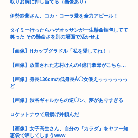
取りお胸に押し当てる（画像あり）
伊勢鈴蘭さん、コカ・コーラ愛を全力アピール！
タイミー行ったらハゲオッサンが一生懸命梱包してて
笑った その懸命さを別の場面で活かせよ
【画像】Hカップグラドル「私を愛してね！」
【画像】放置された志村けんの4億円豪邸がこちら…
【画像】身長136cmの低身長Å◯女優えっっっっっっ
ど
【画像】渋谷ギャルからの逆◯ン、夢がありすぎる
ロケットナウで唐揚げ丼頼んだ
【画像】女子高生さん、自分の『カラダ』をヤフー知
恵袋で晒してしまうwww