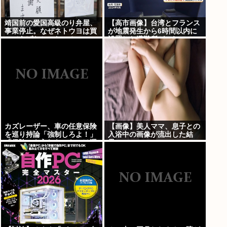
靖国前の愛国高級のり弁屋、
【高市画像】台湾とフランス
事業停止。なぜネトウヨは買
が地震発生から6時間以内に
ってあげなかったの？
設置した避難所がこれwww
カズレーザー、車の任意保険
【画像】美人ママ、息子との
を巡り持論「強制しろよ！」
入浴中の画像が流出した結
「保険にも入れないヤツは運
果・・・
転すんなよ」