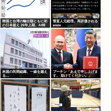
韓国と台湾の輸出額ともに初
菅直人元総理、再評価される
の日本超え 26年上期、AI特
www
需の恩恵で差
米国の民間組織、一線を越え
プーチン「あえて申し上げま
る…
す。 助けてください。」