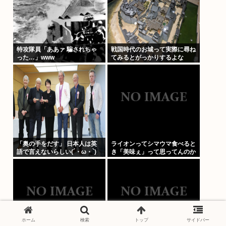
特攻隊員「ああァ 騙されちゃ
戦国時代のお城って実際に尋ね
った…」www
てみるとがっかりするよな
「奥の手をだす」 日本人は英
ライオンってシマウマ食べると
語で言えないらしい(´・ω・`)
き「美味ぇ」って思ってんのか
な？
ホーム
検索
トップ
サイドバー