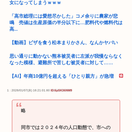
女になってしまうｗｗｗ
「高市総理には愛想尽かした」コメ余りに農家が悲
鳴 売値は生産原価の半分以下に…肥料代や燃料代は
高...
【動画】ピザを食う松本まりかさん、なんかヤバい
思い通りに動かない熊本被災者に左派が我慢ならなく
なった模様、避難所で苦しむ被災者に対して……
【AI】年商10億円を超える「ひとり親方」が急増
1 : 2026/01/07(水) 16:21:01.60
ID:6pSK36NW9
略
同市では２０２４年の人口動態で、市への