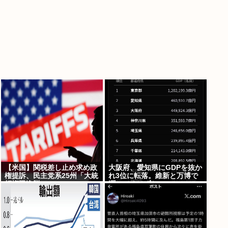
【米国】関税差し止め求め政
大阪府、愛知県にGDPを抜か
権提訴、民主党系25州「大統
れ3位に転落。維新と万博で
領権限逸脱」
潤ってるはずじゃ…