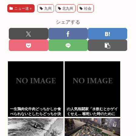
ニュー速＋
九州
北九州
社会
シェアする
一生鶏肉化牛肉どっちかしか食
の人気格闘家「水飲むとかゲイ
べられないとしたらどっちか決
くせえ… 喉乾いた時のために
めれる？
ちっちゃいゲイ水筒持ち歩くと
か。」