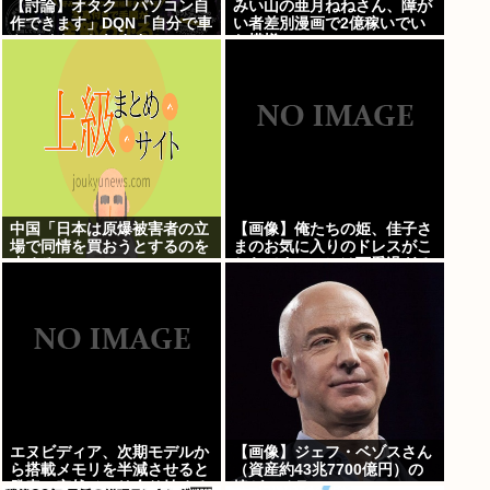
【討論】オタク「パソコン自
みい山の亜月ねねさん、障が
作できます」DQN「自分で車
い者差別漫画で2億稼いでい
やバイクいじれます」
た模様www
中国「日本は原爆被害者の立
【画像】俺たちの姫、佳子さ
場で同情を買おうとするのを
まのお気に入りのドレスがこ
止めろ」
ちらです←コレは可愛過ぎる
w w w w w w w w
エヌビディア、次期モデルか
【画像】ジェフ・ベゾスさん
ら搭載メモリを半減させると
（資産約43兆7700億円）の
発表。突然メモリ余り始める
嫁がコチラwww