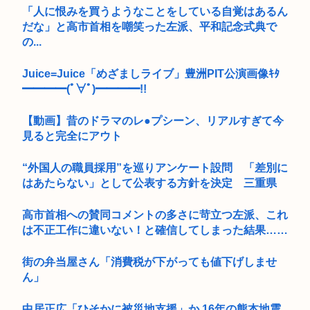
「人に恨みを買うようなことをしている自覚はあるん
だな」と高市首相を嘲笑った左派、平和記念式典で
の...
Juice=Juice「めざましライブ」豊洲PIT公演画像ｷﾀ
━━━━(ﾟ∀ﾟ)━━━━!!
【動画】昔のドラマのレ●プシーン、リアルすぎて今
見ると完全にアウト
“外国人の職員採用”を巡りアンケート設問 「差別に
はあたらない」として公表する方針を決定 三重県
高市首相への賛同コメントの多さに苛立つ左派、これ
は不正工作に違いない！と確信してしまった結果……
街の弁当屋さん「消費税が下がっても値下げしませ
ん」
中居正広「ひそかに被災地支援」か 16年の熊本地震