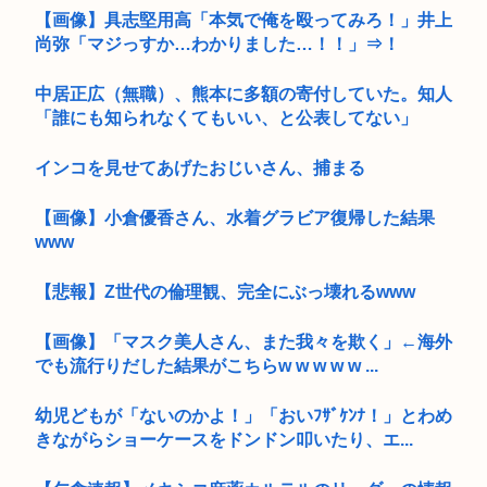
【画像】具志堅用高「本気で俺を殴ってみろ！」井上
尚弥「マジっすか…わかりました…！！」⇒！
中居正広（無職）、熊本に多額の寄付していた。知人
「誰にも知られなくてもいい、と公表してない」
インコを見せてあげたおじいさん、捕まる
【画像】小倉優香さん、水着グラビア復帰した結果
www
【悲報】Z世代の倫理観、完全にぶっ壊れるwww
【画像】「マスク美人さん、また我々を欺く」←海外
でも流行りだした結果がこちらw w w w w ...
幼児どもが「ないのかよ！」「おいﾌｻﾞｹﾝﾅ！」とわめ
きながらショーケースをドンドン叩いたり、エ...