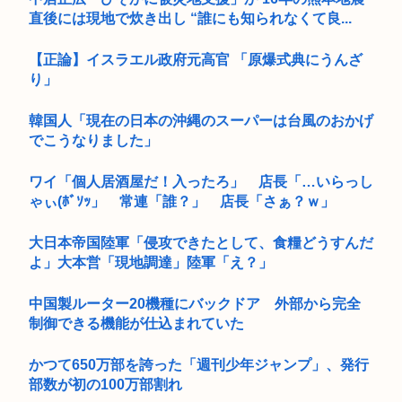
直後には現地で炊き出し “誰にも知られなくて良...
【正論】イスラエル政府元高官 「原爆式典にうんざ
り」
韓国人「現在の日本の沖縄のスーパーは台風のおかげ
でこうなりました」
ワイ「個人居酒屋だ！入ったろ」 店長「…いらっし
ゃぃ(ﾎﾞｿｯ」 常連「誰？」 店長「さぁ？ｗ」
大日本帝国陸軍「侵攻できたとして、食糧どうすんだ
よ」大本営「現地調達」陸軍「え？」
中国製ルーター20機種にバックドア 外部から完全
制御できる機能が仕込まれていた
かつて650万部を誇った「週刊少年ジャンプ」、発行
部数が初の100万部割れ