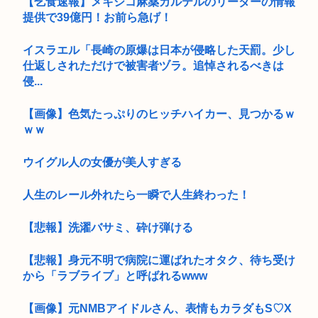
【乞食速報】メキシコ麻薬カルテルのリーダーの情報
提供で39億円！お前ら急げ！
イスラエル「長崎の原爆は日本が侵略した天罰。少し
仕返しされただけで被害者ヅラ。追悼されるべきは
侵...
【画像】色気たっぷりのヒッチハイカー、見つかるｗ
ｗｗ
ウイグル人の女優が美人すぎる
人生のレール外れたら一瞬で人生終わった！
【悲報】洗濯バサミ、砕け弾ける
【悲報】身元不明で病院に運ばれたオタク、待ち受け
から「ラブライブ」と呼ばれるwww
【画像】元NMBアイドルさん、表情もカラダもS♡X