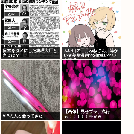
www
日本をダメにした総理大臣と
みい山の亜月ねねさん、障が
言えば？
い者差別漫画で2億稼いでい
た模様www
【画像】見せブラ、流行
VIPの人と会ってきた
る！！！！！⇒ｗｗ