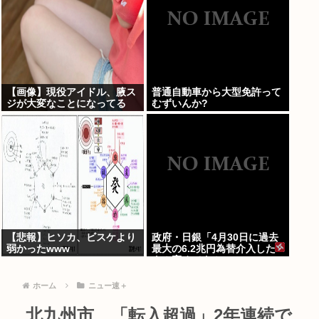
【画像】現役アイドル、腋ス
普通自動車から大型免許って
ジが大変なことになってる
むずいんか?
www
【悲報】ヒソカ、ビスケより
政府・日銀「4月30日に過去
弱かったwww
最大の6.2兆円為替介入した
よ！褒めてよ！」
ホーム
ニュー速＋
北九州市、「転入超過」2年連続で