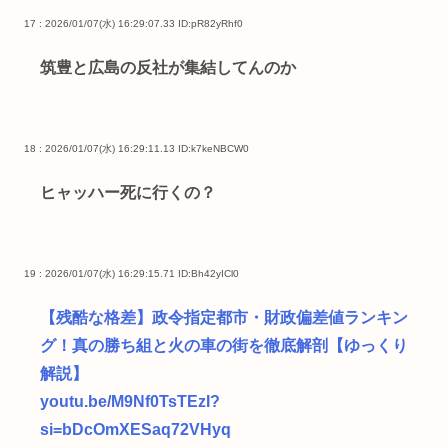
17 : 2026/01/07(水) 16:29:07.33
ID:pR82yRhf0
筑豊と広島の反社が集結してんのか
18 : 2026/01/07(水) 16:29:11.13
ID:k7keNBCW0
ヒャッハー死に行くの？
19 : 2026/01/07(水) 16:29:15.71
ID:Bh42yICl0
【残酷な格差】政令指定都市・財政偏差値ランキン
グ！真の勝ち組と火の車の街を徹底解剖【ゆっくり
解説】
youtu.be/M9Nf0TsTEzI?
si=bDcOmXESaq72VHyq