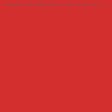
見る人が見ればキムチを頬張った時のように火照りだす5chまとめニュース