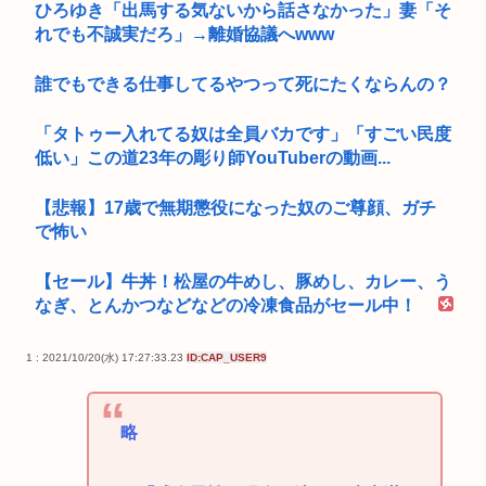
ひろゆき「出馬する気ないから話さなかった」妻「そ
れでも不誠実だろ」→離婚協議へwww
誰でもできる仕事してるやつって死にたくならんの？
「タトゥー入れてる奴は全員バカです」「すごい民度
低い」この道23年の彫り師YouTuberの動画...
【悲報】17歳で無期懲役になった奴のご尊顔、ガチ
で怖い
【セール】牛丼！松屋の牛めし、豚めし、カレー、う
なぎ、とんかつなどなどの冷凍食品がセール中！
1 : 2021/10/20(水) 17:27:33.23
ID:CAP_USER9
略