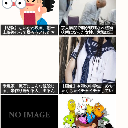
【悲報】ちいかわ映画、朝一
京大病院で脳が破壊され植物
上映終わって帰ろうとしたお
状態になった女性、意識は正
じさん、少女に声をかけら
常なことが確認されおわる
れ…
米農家「流石にこんな値段じ
【画像】令和の中学生、めち
ゃ、米作り辞める人、出るん
ゃくちゃイチャイチャしてい
じゃないかなあ？？」
た