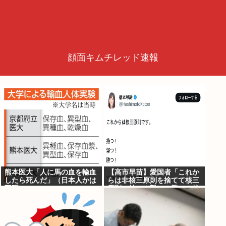
顔面キムチレッド速報
熊本医大「人に馬の血を輸血
【高市早苗】愛国者「これか
したら死んだ」（日本人かは
らは非核三原則を捨てて核三
不明）
原則。持つ！撃つ！勝つ！核
戦争には慣れている、試して
みるか？」