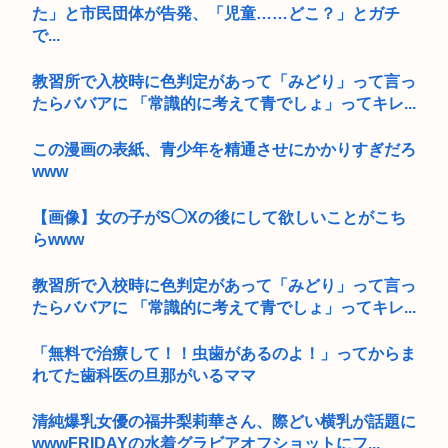
た」と市民団体が告発、「児童……どこ？」とガチ
で...
教習所で入校時に色判定があって「みどり」って言っ
たらババアに 「常識的に考えて青でしょ」ってキレ...
この漫画の表紙、青少年を精通させにかかりすぎだろ
www
【画像】女の子がS◯Xの後にして欲しいことがこち
らwww
教習所で入校時に色判定があって「みどり」って言っ
たらババアに 「常識的に考えて青でしょ」ってキレ...
「無料で治療して！！虫歯があるのよ！」ってからま
れてた歯科医の旦那がいるママ
清純爆乳女優の福井梨莉華さん、際どい横乳が話題に
wwwFRIDAYの水着グラビアオフショットにフ...