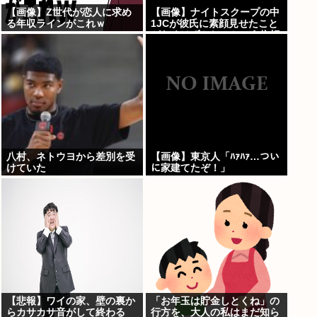
【画像】Z世代が恋人に求め
【画像】ナイトスクープの中
る年収ラインがこれｗ
1JCが彼氏に素顔見せたこと
がなくはずかしいという依頼
www
八村、ネトウヨから差別を受
【画像】東京人「ﾊｧﾊｧ…つい
けていた
に家建てたぞ！」
【悲報】ワイの家、壁の裏か
「お年玉は貯金しとくね」の
らカサカサ音がして終わる
行方を、大人の私はまだ知ら