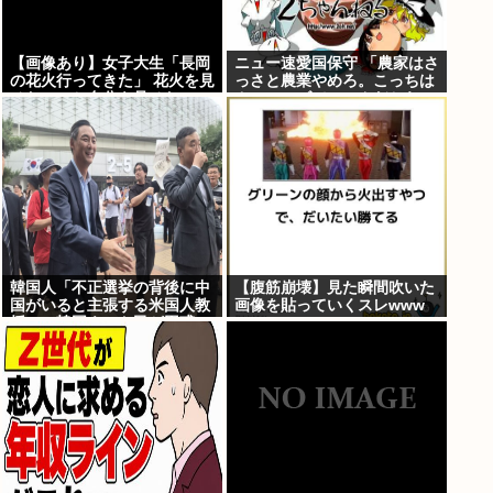
【画像あり】女子大生「長岡
ニュー速愛国保守 「農家はさ
の花火行ってきた」 花火を見
っさと農業やめろ。こっちは
せたいのか自分を見せたいの
カルローズでいいんだから。
かどっちだよ！
農業されたら迷惑だ」
韓国人「不正選挙の背後に中
【腹筋崩壊】見た瞬間吹いた
国がいると主張する米国人教
画像を貼っていくスレwww
授に、韓国ネット民が困惑」