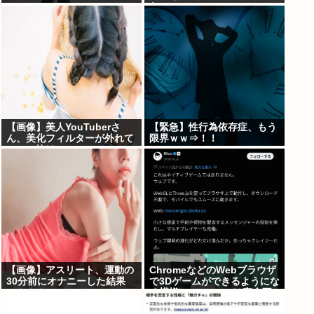
www
ない。
【画像】美人YouTuberさ
【緊急】性行為依存症、もう
ん、美化フィルターが外れて
限界ｗｗ⇒！！
ぶっコ抜けwww
【画像】アスリート、運動の
ChromeなどのWebブラウザ
30分前にオナニーした結果
で3Dゲームができるようにな
→！！！
る模様。Windowsは完全不
要に