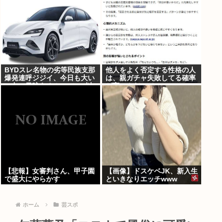
BYDスレ名物の劣等民族支那
他人をよく否定する性格の人
爆発連呼ジジイ、今日も大い
は、親ガチャ失敗してる確率
に丸一日吠える！160レス以
が高いんだって
上
【悲報】女審判さん、甲子園
【画像】ドスケベJK、新入生
で盛大にやらかす
といきなりエッチwww
ホーム
芸スポ