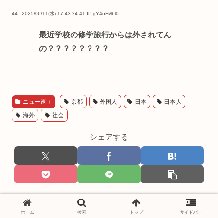
44 : 2025/06/11(水) 17:43:24.41
ID:gY4oFMbl0
最近学校の修学旅行からは外されてん
の？？？？？？？？
ニュー速＋
京都
外国人
日本
日本人
海外
社会
シェアする
ホーム
検索
トップ
サイドバー