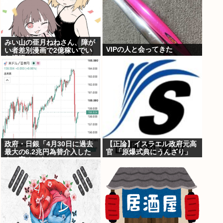
みい山の亜月ねねさん、障が
VIPの人と会ってきた
い者差別漫画で2億稼いでい
た模様www
政府・日銀「4月30日に過去
【正論】イスラエル政府元高
最大の6.2兆円為替介入した
官 「原爆式典にうんざり」
よ！褒めてよ！」