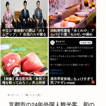
中立公”新体制”の壁は「ボト
回転寿司屋客「水くれや」 ア
ムアップ」？ 合流のカギ握る
ルバイト僕「セルf(いや揉め
立憲
事は避けよう)」→結果ｗｗ
【画像】具志堅用高「本気で
高市早苗首相、ちょけすぎて
俺を殴ってみろ！」井上尚弥
民ブチギレwww
「マジっすか…わかりまし
た…！！」⇒！
ホーム
ニュー速＋
京都市の24年外国人観光客、初の