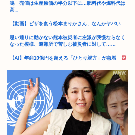
鳴 売値は生産原価の半分以下に…肥料代や燃料代は
高...
【動画】ピザを食う松本まりかさん、なんかヤバい
思い通りに動かない熊本被災者に左派が我慢ならなく
なった模様、避難所で苦しむ被災者に対して……
【AI】年商10億円を超える「ひとり親方」が急増