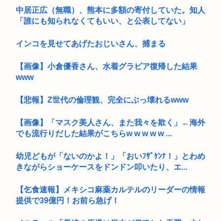
中居正広（無職）、熊本に多額の寄付していた。知人
「誰にも知られなくてもいい、と公表してない」
インコを見せてあげたおじいさん、捕まる
【画像】小倉優香さん、水着グラビア復帰した結果
www
【悲報】Z世代の倫理観、完全にぶっ壊れるwww
【画像】「マスク美人さん、また我々を欺く」←海外
でも流行りだした結果がこちらw w w w w ...
幼児どもが「ないのかよ！」「おいﾌｻﾞｹﾝﾅ！」とわめ
きながらショーケースをドンドン叩いたり、エ...
【乞食速報】メキシコ麻薬カルテルのリーダーの情報
提供で39億円！お前ら急げ！