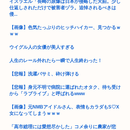
イスラエル「長崎の原爆は日本が侵略した天罰。少し
仕返しされただけで被害者ヅラ。追悼されるべきは
侵...
【画像】色気たっぷりのヒッチハイカー、見つかるｗ
ｗｗ
ウイグル人の女優が美人すぎる
人生のレール外れたら一瞬で人生終わった！
【悲報】洗濯バサミ、砕け弾ける
【悲報】身元不明で病院に運ばれたオタク、待ち受け
から「ラブライブ」と呼ばれるwww
【画像】元NMBアイドルさん、表情もカラダもS♡X
女になってしまうｗｗｗ
「高市総理には愛想尽かした」コメ余りに農家が悲