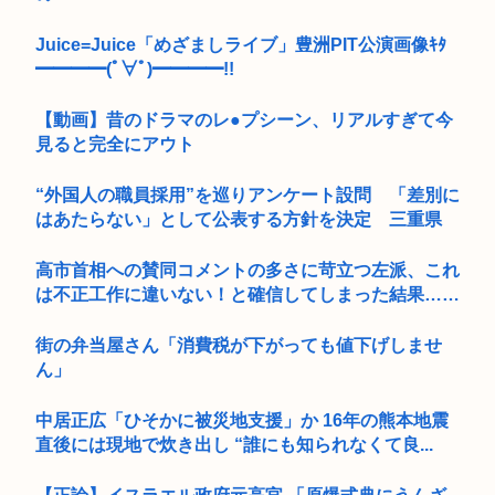
Juice=Juice「めざましライブ」豊洲PIT公演画像ｷﾀ
━━━━(ﾟ∀ﾟ)━━━━!!
【動画】昔のドラマのレ●プシーン、リアルすぎて今
見ると完全にアウト
“外国人の職員採用”を巡りアンケート設問 「差別に
はあたらない」として公表する方針を決定 三重県
高市首相への賛同コメントの多さに苛立つ左派、これ
は不正工作に違いない！と確信してしまった結果……
街の弁当屋さん「消費税が下がっても値下げしませ
ん」
中居正広「ひそかに被災地支援」か 16年の熊本地震
直後には現地で炊き出し “誰にも知られなくて良...