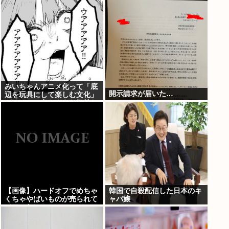
みいちゃんアニメ化って「底
開示請求が届いた…
辺を玩具にして楽しむ文化」
がリアルに出たような気持ち
悪さがあるよな
【画像】ハードオフでめちゃ
韓国で自殺配信した日本のキ
くちゃやばいものが売られて
ャバ嬢
てワロたwww