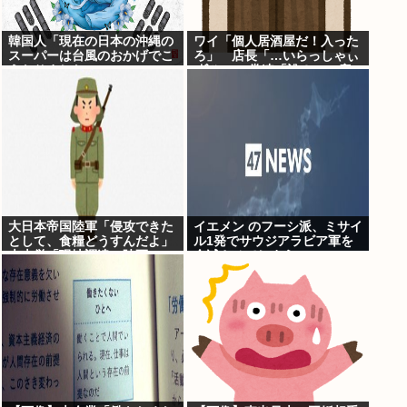
韓国人「現在の日本の沖縄の
ワイ「個人居酒屋だ！入った
スーパーは台風のおかげでこ
ろ」 店長「…いらっしゃぃ
うなりました」
(ﾎﾞｿｯ」 常連「誰？」 店
長「さぁ？ｗ」
大日本帝国陸軍「侵攻できた
イエメン のフーシ派、ミサイ
として、食糧どうすんだよ」
ル1発でサウジアラビア軍を
大本営「現地調達」陸軍
全滅させてしまうww
「え？」