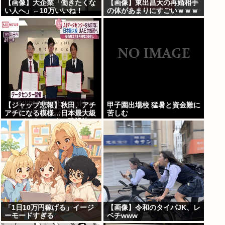
【画像】大企業「働きたくな
【画像】東出昌大の再婚相手
い人へ」←10万いいね！
の体があまりにすごいｗｗｗ
【ジャップ悲報】秋田、アチ
甲子園出場校 猛暑と資金難に
アチになる模様…日本最大級
苦しむ
のAIデータセンター建設決
定！整備費は2兆円！
「1日10万円稼げる」イージ
【画像】令和のタイパJK、レ
ーモードすぎる
ベチwww