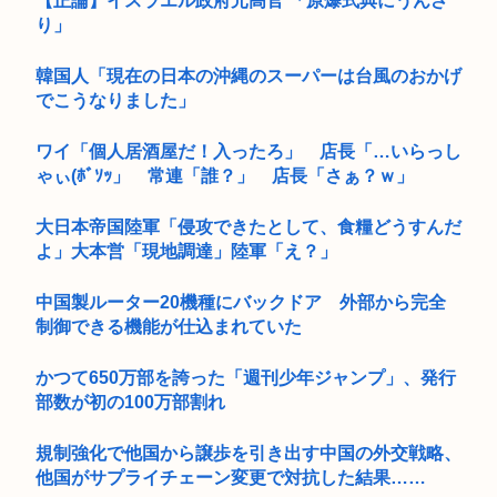
【正論】イスラエル政府元高官 「原爆式典にうんざ
り」
韓国人「現在の日本の沖縄のスーパーは台風のおかげ
でこうなりました」
ワイ「個人居酒屋だ！入ったろ」 店長「…いらっし
ゃぃ(ﾎﾞｿｯ」 常連「誰？」 店長「さぁ？ｗ」
大日本帝国陸軍「侵攻できたとして、食糧どうすんだ
よ」大本営「現地調達」陸軍「え？」
中国製ルーター20機種にバックドア 外部から完全
制御できる機能が仕込まれていた
かつて650万部を誇った「週刊少年ジャンプ」、発行
部数が初の100万部割れ
規制強化で他国から譲歩を引き出す中国の外交戦略、
他国がサプライチェーン変更で対抗した結果……