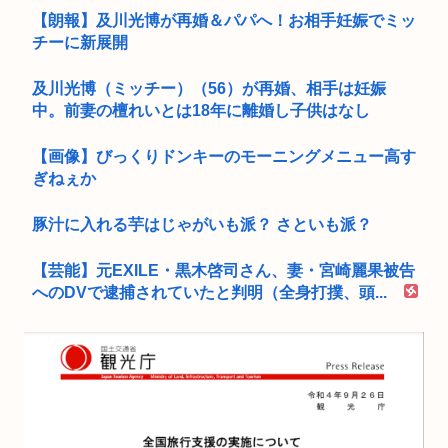
【朗報】及川光博が再婚＆パパへ！お相手妊娠でミッ
チーに新展開
及川光博（ミッチー）（56）が再婚、相手は妊娠
中。前妻の檀れいとは18年に離婚し子供はなし
【画像】びっくりドンキーのモーニングメニュー高す
ぎねぇか
豚汁に入れる芋はじゃがいも派？ さといも派？
【芸能】元EXILE・黒木啓司さん、妻・宮崎麗果被告
へのDVで逮捕されていたと判明（全身打撲、頭...