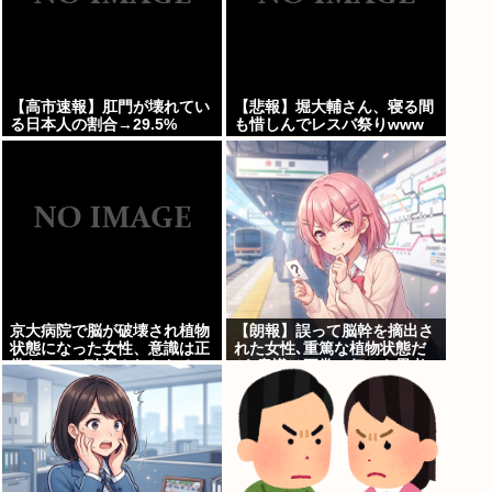
【高市速報】肛門が壊れてい
【悲報】堀大輔さん、寝る間
る日本人の割合→29.5%
も惜しんでレスバ祭りwww
京大病院で脳が破壊され植物
【朗報】誤って脳幹を摘出さ
状態になった女性、意識は正
れた女性､重篤な植物状態だ
常なことが確認されおわる
が､意識は正常で何かを思考
していると判明