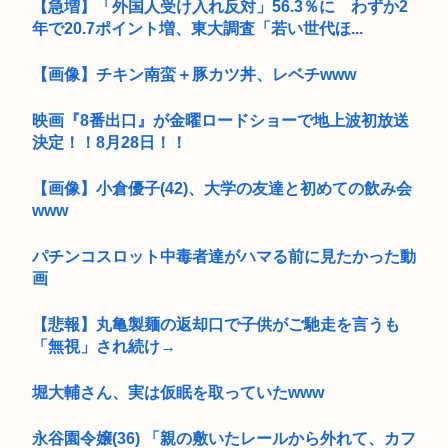
【急増】「外国人受け入れ反対」56.3％に わずか2
年で20.7ポイント増、東大調査「若い世代ほ...
【画像】チキン南蛮＋豚カツ丼、レベチwww
映画『8番出口』が金曜ロードショーで地上波初放送
決定！！8月28日！！
【画像】小倉優子(42)、大学の友達と初めての飲み会
www
パチンコスロット中毒者達がハマる前に見たかった動
画
【悲報】丸亀製麺の返却口で子供がご馳走を言うも
「無視」され続け→
堀大輔さん、実は仮眠を取っていたwww
永谷園令嬢(36) 「親の敷いたレールから外れて、カフ