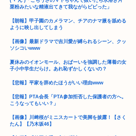
(ヽ´ん`)「ごちうさのマヤちゃんで抜いたら水溶き片
栗粉みたいな精液出てきて我ながらビビった」
【朗報】甲子園のカメラマン、チアのナマ腋を舐める
ように映し出してしまう
【画像】最新ドラマで吉川愛が縛られるシーン、クッ
ソシコいwww
夏休みのイオンモール、おぱーいを強調した薄着の女
子小中学生だらけ。あれ恥ずかしくないの？
【悲報】平家を辞めたほうがいい理由www
【悲報】PTA会長「PTA参加拒否した保護者の方へ。
こうなってもいい？」
【画像】川﨑桜がミニスカートで美脚を披露！【さく
たん】【乃木坂46】