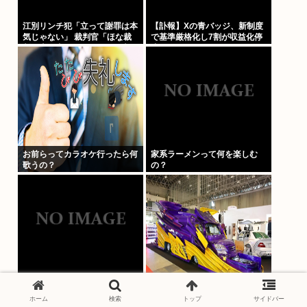
江別リンチ犯「立って謝罪は本
【訃報】Xの青バッジ、新制度
気じゃない」 裁判官「ほな裁
で基準厳格化し7割が収益化停
判で土下座してないキミは本気
止へwmwmwmwmwmwmw
じゃないな」
お前らってカラオケ行ったら何
家系ラーメンって何を楽しむ
歌うの？
の？
【超朗報】オレンジジュース、
その筋では超有名なバニング・
安くなる。
カスタムカー、解体現場で発見
ホーム
検索
トップ
サイドバー
され話題に