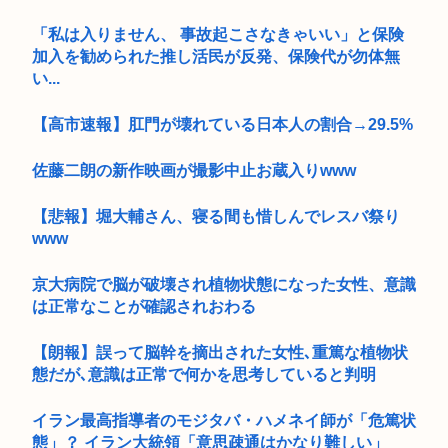
「私は入りません、 事故起こさなきゃいい」と保険
加入を勧められた推し活民が反発、保険代が勿体無
い...
【高市速報】肛門が壊れている日本人の割合→29.5%
佐藤二朗の新作映画が撮影中止お蔵入りwww
【悲報】堀大輔さん、寝る間も惜しんでレスバ祭り
www
京大病院で脳が破壊され植物状態になった女性、意識
は正常なことが確認されおわる
【朗報】誤って脳幹を摘出された女性､重篤な植物状
態だが､意識は正常で何かを思考していると判明
イラン最高指導者のモジタバ・ハメネイ師が「危篤状
態」？ イラン大統領「意思疎通はかなり難しい」