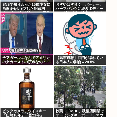
SNSで知り合った15歳少女に
おぎやはぎ嘆く パーカー、
酒飲ませレ●プした54歳男
ハーフパンツに続きボディー
性、『ハゲかどうか』で意見
バッグもダサい論争に「なん
が真っ二つに分かれる
でおじさんだけ言われる
の？」
チアガール←なんでアメリカ
【高市速報】肛門が壊れてい
の女カーストの頂点なの?
る日本人の割合→29.5%
ビックカメラ、ウイスキー
秋葉、「MDL」秋葉店開業で
「山崎18年」「響21年」
ゲーミングキーボード、マウ