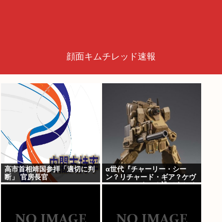
顔面キムチレッド速報
高市首相靖国参拝「適切に判
α世代『チャーリー・シー
断」 官房長官
ン？リチャード・ギア？ケヴ
ィン・コスナー？誰ですかそ
れ？？』何故なのか