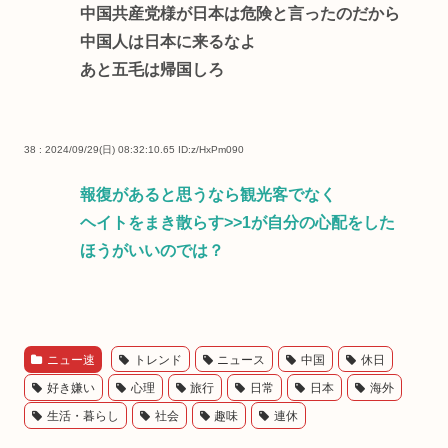
中国共産党様が日本は危険と言ったのだから
中国人は日本に来るなよ
あと五毛は帰国しろ
38 : 2024/09/29(日) 08:32:10.65
ID:z/HxPm090
報復があると思うなら観光客でなく
ヘイトをまき散らす
>>1
が自分の心配をした
ほうがいいのでは？
ニュー速
トレンド
ニュース
中国
休日
好き嫌い
心理
旅行
日常
日本
海外
生活・暮らし
社会
趣味
連休