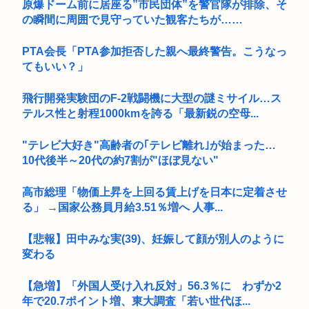
原爆ドーム前に居座る”市民団体”を警官隊が排除、そ
の瞬間に周囲で見守っていた観客たちが……
PTA会長「PTA参加拒否した親へ最終警告。こうなっ
てもいい？」
飛行開発実験団のF-2戦闘機に大型の謎ミサイル…ス
テルス性と射程1000kmを誇る「最新鋭の空母...
"テレビ大好き"高齢者の｢テレビ離れ｣が始まった…
10代後半～20代の約7割が"ほぼ見ない"
高市総理「物価上昇を上回る賃上げを日本に定着させ
る」 →国家公務員月給3.51％増へ 人事...
【悲報】田中みな実(39)、妊娠して顔が別人のように
変わる
【急増】「外国人受け入れ反対」56.3％に わずか2
年で20.7ポイント増、東大調査「若い世代ほ...