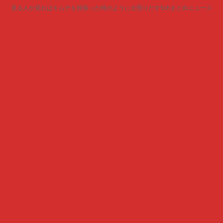
見る人が見ればキムチを頬張った時のように火照りだす5chまとめニュース