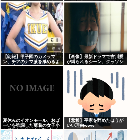
を”6万7100円”で抽選販売
ス、先着1000名無料配布で行
列。まだいけるぞ急げ!!
【朗報】甲子園のカメラマ
【画像】最新ドラマで吉川愛
ン、チアのナマ腋を舐めるよ
が縛られるシーン、クッソシ
うに映し出してしまう
コいwww
夏休みのイオンモール、おぱ
【悲報】平家を辞めたほうが
ーいを強調した薄着の女子小
いい理由www
中学生だらけ。あれ恥ずかし
くないの？