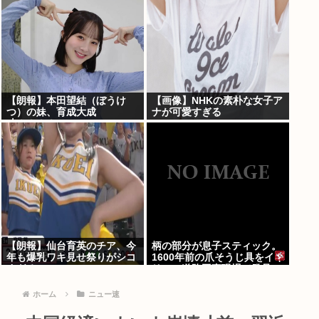
【朗報】本田望結（ぼうけ
【画像】NHKの素朴な女子ア
つ）の妹、育成大成
ナが可愛すぎる
功！！！！
【朗報】仙台育英のチア、今
柄の部分が息子スティック。
年も爆乳ワキ見せ祭りがシコ
1600年前の爪そうじ具をイギ
すぎる
リスの道路工事現場で発見
ホーム
ニュー速