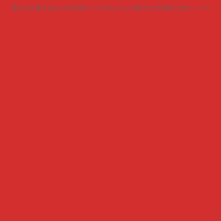
見る人が見ればキムチを頬張った時のように火照りだす5chまとめニュース