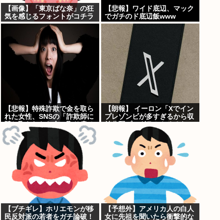
【画像】「東京ばな奈」の狂
【悲報】ワイド底辺、マック
気を感じるフォントがコチラ
でガチのド底辺飯www
www
【悲報】特殊詐欺で金を取ら
【朗報】 イーロン「Xでイン
れた女性、SNSの「詐欺師に
プレゾンビが多すぎるから収
騙し取られたお金、取り戻せ
益分配プログラムやめるわ」
ます」」に釣られさらに240
万円失うwww
【ブチギレ】ホリエモンが移
【予想外】アメリカ人の白人
民反対派の若者をガチ論破！
女に先祖を聞いたら衝撃的な