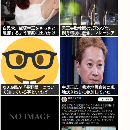
自民党、飯塚幸三をさっさと
天王寺動物園の3頭のゾウ、
逮捕するよう警察に圧力かけ
飼育環境に懸念、マレーシア
ていたwww
が返還要求署名17万人。酷す
ぎる日本の動物園
なんG民が「長野県」につい
中居正広、熊本地震直後に現
て知っている事といえば
地炊き出しに参加していた
www