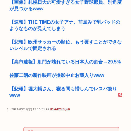
【画像】札幌日大の可愛すぎる女子野球部員、別角度
が見つかるwww
【速報】THE TIMEの女子アナ、前屈みで乳パッドの
ようなものが見えてしまう
【悲報】欧州サッカーの順位、もう覆すことができな
いレベルで固定される
【高市速報】肛門が壊れている日本人の割合→29.5%
佐藤二朗の新作映画が撮影中止お蔵入りwww
【悲報】堀大輔さん、寝る間も惜しんでレスバ祭り
www
1 : 2021/03/31(水) 12:15:51.92
ID:AdY9iSgn0