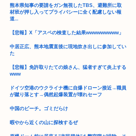
熊本県知事の要請をガン無視したTBS、避難所に取
材班が押し入ってプライバシーに全く配慮しない報
道...
【悲報】X「アスペの検査した結果wwwwwwwww」
中居正広、熊本地震直後に現地炊き出しに参加してい
た
【悲報】免許取りたての娘さん、猛者すぎて炎上する
www
ドイツ空港のウクライナ機に自爆ドローン接近→職員
が蹴り落とす→偶然起爆装置が壊れセーフ
中国のビーチ。ゴミだらけ
暇やから近くの山に探検するぜ