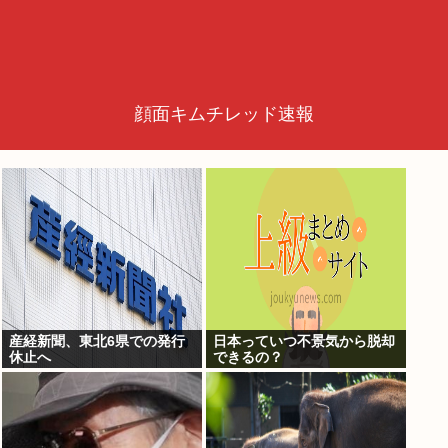
顔面キムチレッド速報
産経新聞、東北6県での発行
日本っていつ不景気から脱却
休止へ
できるの？