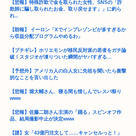
【悲報】特殊詐欺で金を取られた女性、SNSの「詐
欺師に騙し取られたお金、取り戻せます」」に釣ら
れ...
【朗報】 イーロン「Xでインプレゾンビが多すぎるか
ら収益分配プログラムやめるわ」
【ブチギレ】ホリエモンが移民反対派の若者をガチ論
破！スタジオが凍りついた瞬間がヤバすぎる…
【予想外】アメリカ人の白人女に先祖を聞いたら衝撃
的なことを言い出した
【悲報】堀大輔さん、寝る間も惜しんでレスバ祭り
www
【悲報】佐藤二朗さん主演の「踊る」スピンオフ作
品、結局撮影中止が決定www
【謎】女「43億円注文して……キャンセルっと！」