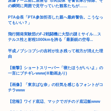
原爆ドーム前に居座る”市民団体”を警官隊が排除、そ
の瞬間に周囲で見守っていた観客たちが……
PTA会長「PTA参加拒否した親へ最終警告。こうなっ
てもいい？」
飛行開発実験団のF-2戦闘機に大型の謎ミサイル…ス
テルス性と射程1000kmを誇る「最新鋭の空母...
平成ノブシコブシの吉村が生き残って相方が消えた理
由
【衝撃】ショートスリーパー「寝たほうがいいよ」の
一言にブチギレwww(※動画あり)
【画像】「東京ばな奈」の狂気を感じるフォントがコ
チラwww
【悲報】ワイド底辺、マックでガチのド底辺飯www