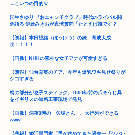
←こいつの目的ｗ
国生さゆり 『おニャン子クラブ』時代のライバル関
係語る 伊達みきおが直球質問「たとえば誰です？」
【朗報】本田望結（ぼうけつ）の妹、育成大成
功！！！！
【画像】NHKの素朴な女子アナが可愛すぎる
【朗報】仙台育英のチア、今年も爆乳ワキ見せ祭りが
シコすぎる
柄の部分が息子スティック。1600年前の爪そうじ具
をイギリスの道路工事現場で発見
【画像】深夜0時の「矢場とん」、大行列ができる
www
【悲報】婚活専門家「男が求めてきた過去一『ヤバい