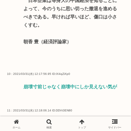
日本企業は等身大の中国経済を知ることに
よって、今のうちに思い切った撤退を進める
べきである。早ければ早いほど、傷口は小さ
くすむ。
朝香 豊（経済評論家）
10 : 2021/03/31(水) 12:17:56.95
ID:IX4qZiXp0
崩壊寸前じゃなく崩壊中にしか見えない気が
11 : 2021/03/31(水) 12:18:06.14
ID:DDVt3EN80
ヒクヒク詐欺
ホーム
検索
トップ
サイドバー