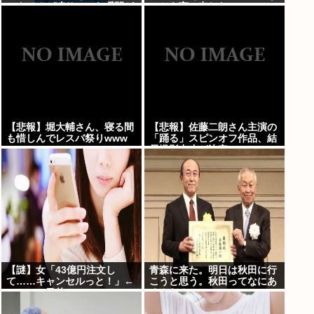
スタジオが凍りついた瞬間が
ことを言い出した
ヤバすぎる…
【悲報】堀大輔さん、寝る間
【悲報】佐藤二朗さん主演の
も惜しんでレスバ祭りwww
「踊る」スピンオフ作品、結
局撮影中止が決定www
【謎】女「43億円注文し
青森に来た。明日は秋田に行
て……キャンセルっと！」←
こうと思う。秋田ってなにあ
こいつの目的ｗ
るんだ？