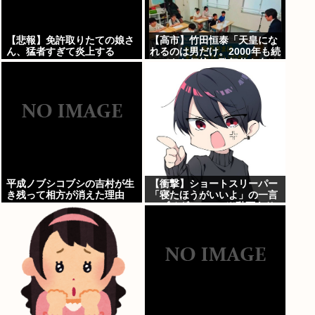
【悲報】免許取りたての娘さ
【高市】竹田恒泰「天皇にな
ん、猛者すぎて炎上する
れるのは男だけ。2000年も続
www
いてきた伝統。歌舞伎も女は
駄目だよね？」
平成ノブシコブシの吉村が生
【衝撃】ショートスリーパー
き残って相方が消えた理由
「寝たほうがいいよ」の一言
にブチギレwww(※動画あり)