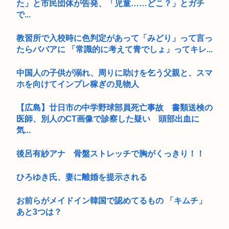
た」と市民団体が告発、「児童……どこ？」とガチ
で...
教習所で入校時に色判定があって「みどり」って言っ
たらババアに 「常識的に考えて青でしょ」ってキレ...
中国人の子供が溺れ、周りに助けを乞う父親と、スマ
ホを向けてインプレ稼ぎの見物人
【広島】廿日市の中学野球部員死亡事故 書類送検の
医師、別人のCT画像で診察した疑い 頭部出血に
気...
後呂有紗アナ 骨盤ストレッチで胸がくっきり！！
ひろゆき氏、妻に離婚を提示される
お前らがメイドイン韓国で認めてるもの 「キムチ」
あと3つは？