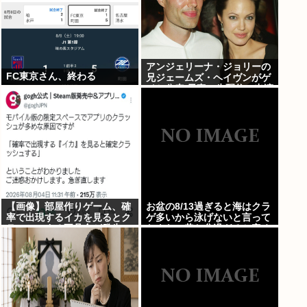
アンジェリーナ・ジョリーの
FC東京さん、終わる
兄ジェームズ・ヘイヴンがゲ
イと公表 元妻の生配信に出演
しカミングアウト ヤフコメ
「顔見ればわかる」
【画像】部屋作りゲーム、確
お盆の8/13過ぎると海はクラ
率で出現するイカを見るとク
ゲ多いから泳げないと言って
ラッシュする不具合が発生ｗ
たよな。昔お盆過ぎると寒く
ｗｗ
なっていたし