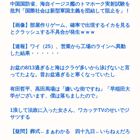
中国国防省、海自イージス艦のトマホーク実射試験を
批判「国際社会は新型軍国主義を団結して阻止を」！
【画像】部屋作りゲーム、確率で出現するイカを見る
とクラッシュする不具合が発生ｗｗｗ
【速報】ワイ（25）、営業から工場のラインへ異動
した結果・・・・・・
お盆の8/13過ぎると海はクラゲ多いから泳げないと言
ってたよな。昔お盆過ぎると寒くなっていたし
有田哲平、高田馬場は「嫌いな街ですね」「早稲田大
学がございます、僕は落ちましたので」
1浪して法政に入った女さん、ワカッテTVのせいでジ
サツする
【疑問】葬式←まぁわかる 四十九日←いらねぇだろ