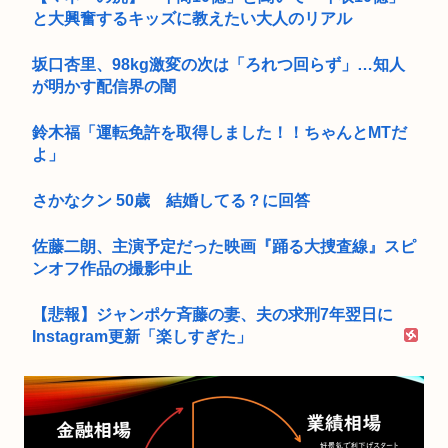
と大興奮するキッズに教えたい大人のリアル
坂口杏里、98kg激変の次は「ろれつ回らず」…知人
が明かす配信界の闇
鈴木福「運転免許を取得しました！！ちゃんとMTだ
よ」
さかなクン 50歳 結婚してる？に回答
佐藤二朗、主演予定だった映画『踊る大捜査線』スピ
ンオフ作品の撮影中止
【悲報】ジャンポケ斉藤の妻、夫の求刑7年翌日に
Instagram更新「楽しすぎた」