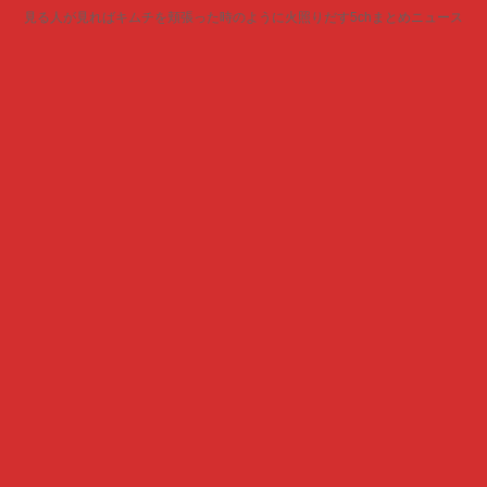
見る人が見ればキムチを頬張った時のように火照りだす5chまとめニュース