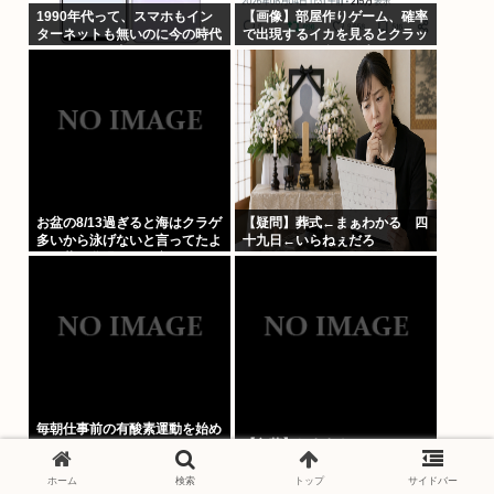
1990年代って、スマホもイン
【画像】部屋作りゲーム、確率
ターネットも無いのに今の時代
で出現するイカを見るとクラッ
よりもカッコ良いよな
シュする不具合が発生ｗｗｗ
お盆の8/13過ぎると海はクラゲ
【疑問】葬式←まぁわかる 四
多いから泳げないと言ってたよ
十九日←いらねぇだろ
な。昔お盆過ぎると寒くなって
いたし
毎朝仕事前の有酸素運動を始め
【急募】おすすめのコーヒー
た結果www
ホーム
検索
トップ
サイドバー