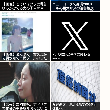
【画像】こういうブラに乳首
ニューヨークで身長200メー
ひっかけてる女の子ｗｗｗ
トルの巨大サメの被害相次
ぐ、放射能で巨大化した恐
れ、Yahooニュースより
【画像】まんさん「貧乳だか
X、収益化が9/7に終わる
ら男水着で市民プールいった
www
ら周りがコソコソしだしてや
ばいwww」5万いいね
【悲報】吉岡里帆、アドリブ
産経新聞、東北6県での発行
で俳優の手を取りおっぱいに
休止へ