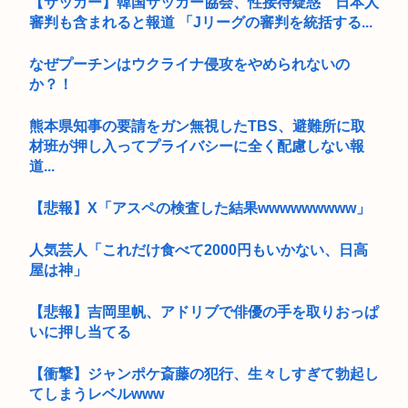
【サッカー】韓国サッカー協会、性接待疑惑 日本人
審判も含まれると報道 「Jリーグの審判を統括する...
なぜプーチンはウクライナ侵攻をやめられないの
か？！
熊本県知事の要請をガン無視したTBS、避難所に取
材班が押し入ってプライバシーに全く配慮しない報
道...
【悲報】X「アスペの検査した結果wwwwwwwww」
人気芸人「これだけ食べて2000円もいかない、日高
屋は神」
【悲報】吉岡里帆、アドリブで俳優の手を取りおっぱ
いに押し当てる
【衝撃】ジャンポケ斎藤の犯行、生々しすぎて勃起し
てしまうレベルwww