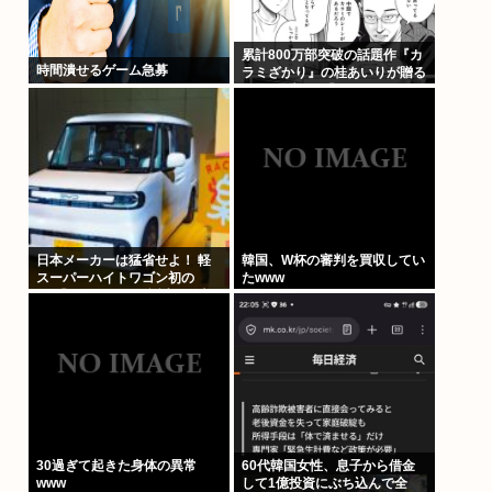
累計800万部突破の話題作『カ
時間潰せるゲーム急募
ラミざかり』の桂あいりが贈る
NTRラブコメ「グラぱら
っ！」、完結までラスト2
話！！
日本メーカーは猛省せよ！ 軽
韓国、W杯の審判を買収してい
スーパーハイトワゴン初の
たwww
EV「BYDラッコ」誕生の衝撃
30過ぎて起きた身体の異常
60代韓国女性、息子から借金
www
して1億投資にぶち込んで全