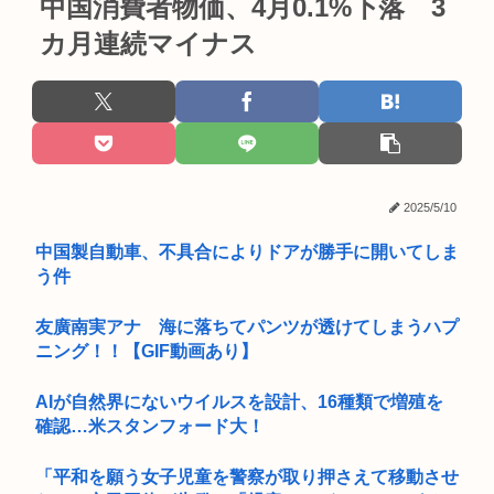
中国消費者物価、4月0.1%下落 3
カ月連続マイナス
2025/5/10
中国製自動車、不具合によりドアが勝手に開いてしま
う件
友廣南実アナ 海に落ちてパンツが透けてしまうハプ
ニング！！【GIF動画あり】
AIが自然界にないウイルスを設計、16種類で増殖を
確認…米スタンフォード大！
「平和を願う女子児童を警察が取り押さえて移動させ