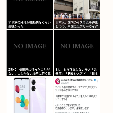
すき家の冷汁が感動的なぐらい
日本人、国内のイスラムを弾圧
美味かった
しつつ、中国にはフリーウイグ
ル(ウイグルはほぼムスリム)を
叫ぶ意味不明の集団になってし
まう
Z世代「長野県に行ったことが
8大、もう存在しないモノ「天
ない。山しかない場所に行く意
然痘」「初級シスアド」「日本
味ある？」←これ
社会党」「コンパイル」
「AmPm」「ジャスコ」「共
立薬科大学」