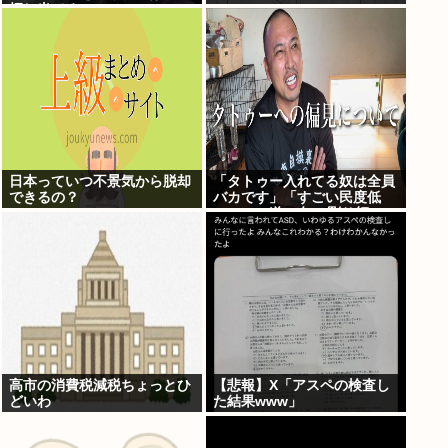
押し当てる
日本っていつ不景気から脱却
「タトゥー入れてる奴は全員
できるの？
バカです」「すごい民度低
い」この道23年の彫り師
YouTuberの動画が話題
高市の消費税減税ちょっとひ
【悲報】X「アスペの検査し
どいわ
た結果www」