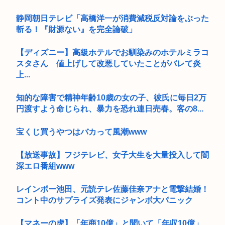
静岡朝日テレビ「高橋洋一が消費減税反対論をぶった
斬る！『財源ない』を完全論破」
【ディズニー】高級ホテルでお馴染みのホテルミラコ
スタさん 値上げして改悪していたことがバレて炎
上...
知的な障害で精神年齢10歳の女の子、彼氏に毎日2万
円渡すよう命じられ、暴力を恐れ連日売春。客の8...
宝くじ買うやつはバカって風潮www
【放送事故】フジテレビ、女子大生を大量投入して闇
深エロ番組www
レインボー池田、元読テレ佐藤佳奈アナと電撃結婚！
コント中のサプライズ発表にジャンボ大パニック
【マネーの虎】「年商10億」と聞いて「年収10億」