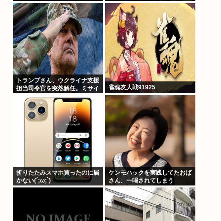
損。 体でお金を稼ぎはじめる
人も
トランプさん、ウクライナ支援
雀魂友人戦91925
担当司令官を突然解任。ミサイ
ルの要求があまりにもしつこす
ぎてブチ切れた模様
折りたたみスマホ買ったのに届
ケンモハックを実践してたおば
かない(´;ω;`)
さん、一喝されてしまう