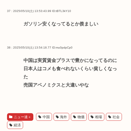
37 : 2025/05/10(土) 13:53:43.99
ID:tBTL3kY10
ガソリン安くなってるとか羨ましい
38 : 2025/05/10(土) 13:54:18.77
ID:mu0pdpCp0
中国は実質賃金プラスで豊かになってるのに
日本人はコメも食べれないくらい貧しくなっ
た
売国アベノミクスと大違いやな
ニュー速＋
中国
海外
物価
相場
社会
経済