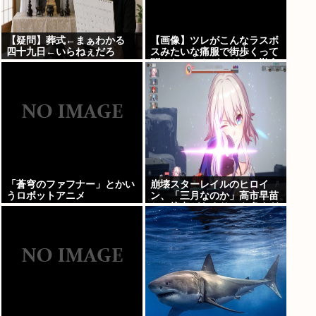
【疑問】葬式←まぁわかる
【画像】ツレがこんなラスボ
四十九日←いらねぇだろ
スみたいな痛服で街歩くって
聞かないんやが、ガチで勘弁
して欲しい
「蒼穹のファフナー」とかい
崩壊スターレイルのヒロイ
うロボットアニメ
ン、「三月なのか」高市早苗
との接点があまりにも多すぎ
る。もしかして早苗がモデ
ル？