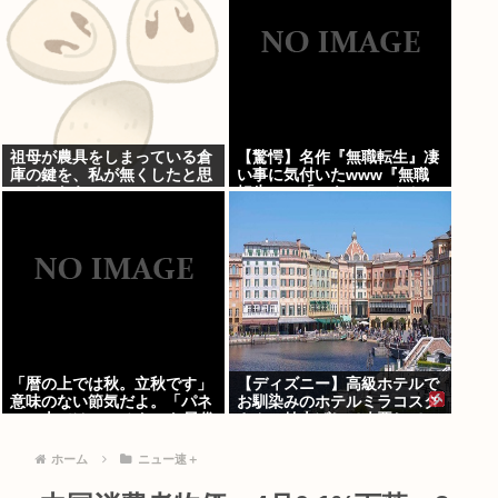
祖母が農具をしまっている倉
【驚愕】名作『無職転生』凄
庫の鍵を、私が無くしたと思
い事に気付いたwww『無職
っていたら…
転生』の「ロキシー」とかい
う奴…可愛いけど…もしかし
て…
「暦の上では秋。立秋です」
【ディズニー】高級ホテルで
意味のない節気だよ。「パネ
お馴染みのホテルミラコスタ
ルの上では19」みたいな風俗
さん 値上げして改悪してい
嬢かよ
たことがバレて炎上中
ホーム
ニュー速＋