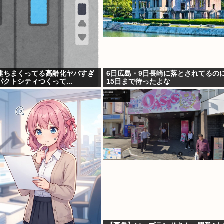
建ちまくってる高齢化ヤバすぎ
6日広島・9日長崎に落とされてるの
クトシティつくって...
15日まで待ったよな