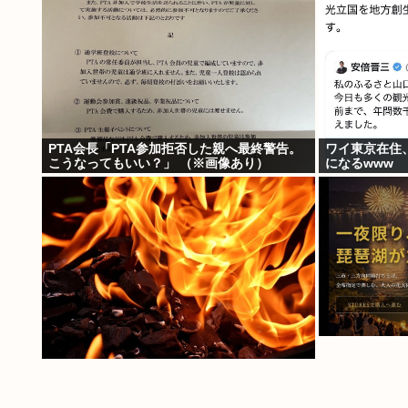
PTA会長「PTA参加拒否した親へ最終警告。
ワイ東京在住
こうなってもいい？」 （※画像あり）
になるwww