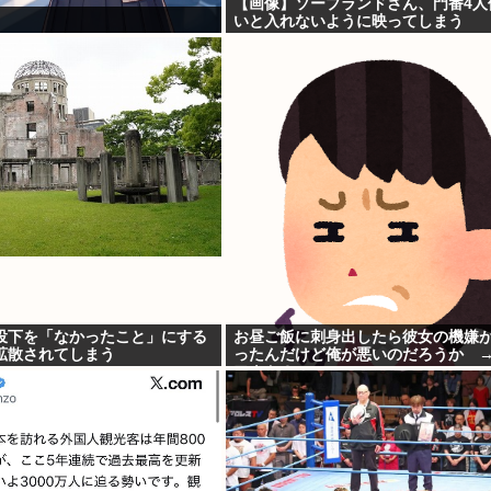
【画像】ソープランドさん、門番4人
いと入れないように映ってしまう
投下を「なかったこと」にする
お昼ご飯に刺身出したら彼女の機嫌
で拡散されてしまう
ったんだけど俺が悪いのだろうか 
アウト？