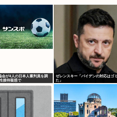
協会が4人の日本人審判員を調
ゼレンスキー「バイデンの対応はゴ
の性接待疑惑で
た」