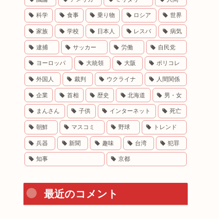
科学
食事
乗り物
ロシア
世界
家族
学校
日本人
レスバ
病気
逮捕
サッカー
労働
自民党
ヨーロッパ
大統領
大阪
ポリコレ
外国人
裁判
ウクライナ
人間関係
企業
首相
歴史
北海道
男・女
まんさん
子供
インターネット
死亡
朝鮮
マスコミ
野球
トレンド
兵器
新聞
趣味
台湾
犯罪
知事
京都
最近のコメント