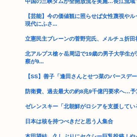
中国の三峡ダムが全開放流を実施…長江流域
【芸能】今の価値観に照らせば女性蔑視やル
現代にふさ...
立憲民主ブレーンの菅野完氏、メルチュ折田
北アルプス槍ヶ岳周辺で19歳の男子大学生が
察が9...
【SS】善子「逢田さんとせつ菜のバースデー2
防衛費、過去最大の約8兆9千億円要求へ…予
ゼレンスキー「北朝鮮がロシアを支援してい
日本は核を持つべきだと思う人集合
本田望結、久しぶりにセクシー巨乳投稿！や