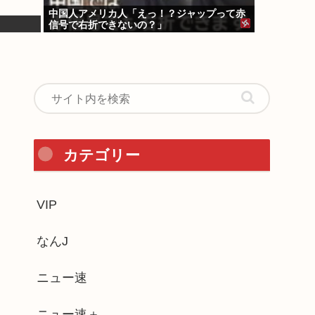
中国人アメリカ人「えっ！？ジャップって赤
信号で右折できないの？」
カテゴリー
VIP
なんJ
ニュー速
ニュー速＋