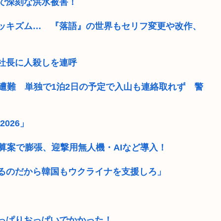
で深刻な洪水被害！
ッキズム… 『落語』の世界もセリフ変更や改作、
社長に人殺しを連呼
遭難 単独で1泊2日の予定で入山も連絡取れず 警
026」
算案で膨張、迎撃用無人機・AIなど導入！
るのだから韓国もウクライナを支援しろ」
っぱりおっぱいでかかった！