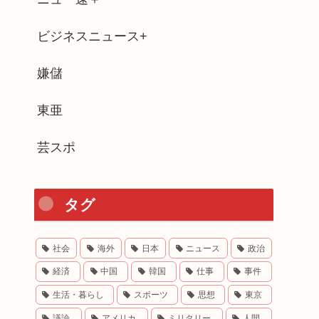
ビジネスニュース+
嫌儲
東亜
芸スポ
タグ
社会
海外
日本
ニュース
政治
経済
中国
韓国
仕事
事件
生活・暮らし
スポーツ
思想
東京
議論
アメリカ
ミリタリー
人間