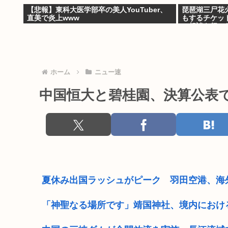
【悲報】東科大医学部卒の美人YouTuber、
琵琶湖三尸花火
直美で炎上www
もするチケッ
の相談を行い
ホーム
ニュー速
中国恒大と碧桂園、決算公表
夏休み出国ラッシュがピーク 羽田空港、海
「神聖なる場所です」靖国神社、境内におけ