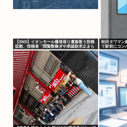
【SNS】イオンモール爆発巡り遺族装う投稿
秋田タワマン
拡散、投稿者「閲覧数稼ぎや承認欲求止まら
て駅前にコンパ
なくなった」