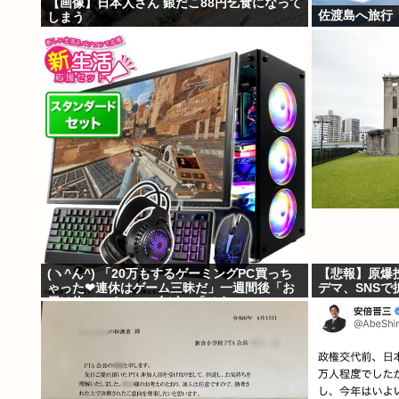
【画像】日本人さん 銀だこ88円乞食になって
佐渡島へ旅行
しまう
(ヽ^ん^) 「20万もするゲーミングPC買っち
【悲報】原爆
ゃった❤連休はゲーム三昧だ」一週間後「お
デマ、SNS
届け物でーす」（ヽ´ん`）「そう…」