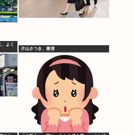
に、よく
片山さつき、粛清