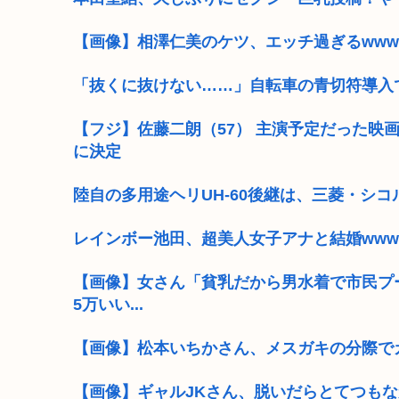
【画像】相澤仁美のケツ、エッチ過ぎるwww
「抜くに抜けない……」自転車の青切符導入
【フジ】佐藤二朗（57） 主演予定だった映
に決定
陸自の多用途ヘリUH-60後継は、三菱・シ
レインボー池田、超美人女子アナと結婚www
【画像】女さん「貧乳だから男水着で市民プ
5万いい...
【画像】松本いちかさん、メスガキの分際で
【画像】ギャルJKさん、脱いだらとてつも