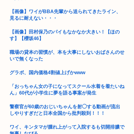
【画像】ワイがBBA先輩から送られてきたライン、
見るに耐えない・・・
【画像】田村保乃のパイもなかなか大きい！【ほの
す】【櫻坂46】
職場の貸本の習慣が、本を大事にしないおばさんのせ
いで無くなった
グラボ、国内価格4割値上げかwww
「おっちゃん女の子になってスクール水着を着たいね
ん」60代が小学生に夢を語る事案が発生
警察官が60歳のおじいちゃんを射◯する動画が流出
しやりすぎだと日本全国から批判殺到！！！
ワイ、キンタマが腫れ上がって入院するも切開排膿で
無事しなびる