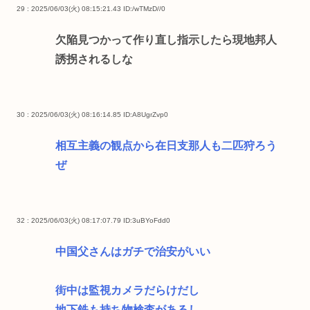
29 : 2025/06/03(火) 08:15:21.43
ID:/wTMzD//0
欠陥見つかって作り直し指示したら現地邦人
誘拐されるしな
30 : 2025/06/03(火) 08:16:14.85
ID:A8UgrZvp0
相互主義の観点から在日支那人も二匹狩ろう
ぜ
32 : 2025/06/03(火) 08:17:07.79
ID:3uBYoFdd0
中国父さんはガチで治安がいい
街中は監視カメラだらけだし
地下鉄も持ち物検査があるし