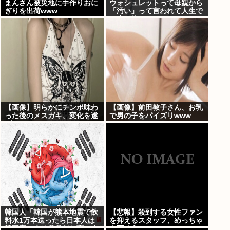
まんさん被災地に手作りおに
ウォシュレットって母親から
ぎりを出荷www
「汚い」って言われて人生で
一度も使ってなかった...
【画像】明らかにチンポ味わ
【画像】前田敦子さん、お乳
った後のメスガキ、変化を遂
で男の子をパイズリwww
げる
韓国人「韓国が熊本地震で飲
【悲報】殺到する女性ファン
料水1万本送ったら日本人は
を抑えるスタッフ、めっちゃ
韓国産の水は〇〇だと言いま
大変そうwww