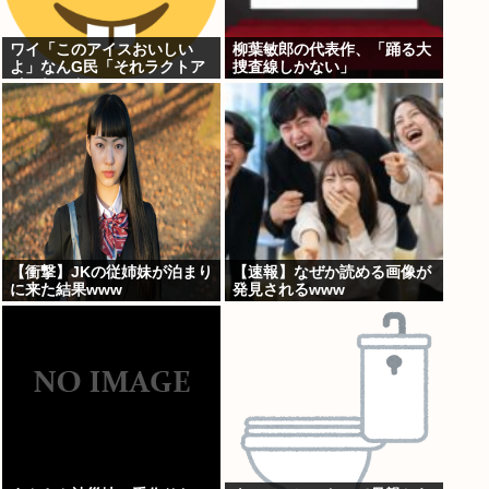
ワイ「このアイスおいしい
柳葉敏郎の代表作、「踊る大
よ」なんG民「それラクトア
捜査線しかない」
イスじゃん」
【衝撃】JKの従姉妹が泊まり
【速報】なぜか読める画像が
に来た結果www
発見されるwww