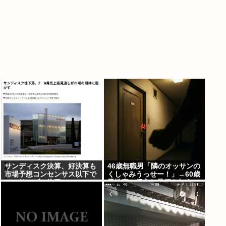
サンディスク決算、好決算も
46歳無職男「隣のオッサンの
市場予想コンセンサス以下で
くしゃみうっせー！」→60歳
メモリバブル終了へ
男性宅に侵入し暴行を加えて
逮捕