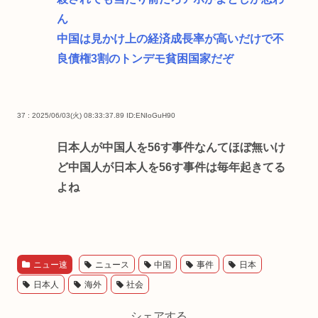
ん
中国は見かけ上の経済成長率が高いだけで不
良債権3割のトンデモ貧困国家だぞ
37 : 2025/06/03(火) 08:33:37.89
ID:ENIoGuH90
日本人が中国人を56す事件なんてほぼ無いけ
ど中国人が日本人を56す事件は毎年起きてる
よね
ニュー速
ニュース
中国
事件
日本
日本人
海外
社会
シェアする