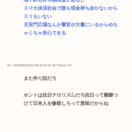
スマホ決済社会で誰も現金持ち歩かないから
スリもいない
天安門広場なんか警官が大量にいるからめち
ゃくちゃ安心できる
33 : 2025/06/03(火) 08:20:00.82
ID:Yf4knh+Y0
また作り話だろ
ホントは抗日テロリズ厶だろ抗日って難癖つ
けて日本人を惨殺しろって意味だからね