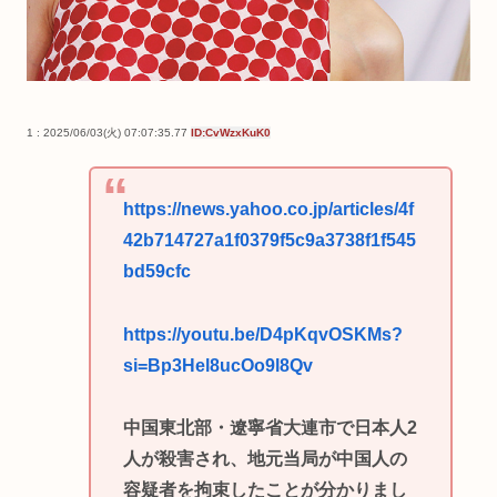
1 : 2025/06/03(火) 07:07:35.77
ID:CvWzxKuK0
https://news.yahoo.co.jp/articles/4f
42b714727a1f0379f5c9a3738f1f545
bd59cfc
https://youtu.be/D4pKqvOSKMs?
si=Bp3Hel8ucOo9l8Qv
中国東北部・遼寧省大連市で日本人2
人が殺害され、地元当局が中国人の
容疑者を拘束したことが分かりまし