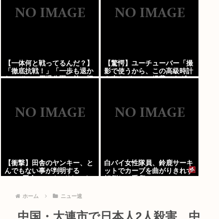
【一体何と戦ってるんだ？】
【驚愕】ユーチューバー「撮
「徹底抗戦！」「一歩も退か
影で使うから、この高級時計
ないぞ！」原爆公園の前の極
も車もぜ～んぶ経費でタダ！
左を機動隊が排除
ｗ」←まさかコレ本気にして
る奴なんておらんよな？よ
な？w w w w w w w w w w
w
【衝撃】田舎のヤンキー、と
白バイ女性隊員、鈴鹿サーキ
んでもない事が判明する
ットでカーブを曲がりきれず
www 田舎のマイルドヤンキ
転倒して重傷
ーって何であんなに金ある
の？もしかして…
ホーム
ニュー速
中国・大連市で日本人2人殺害 中