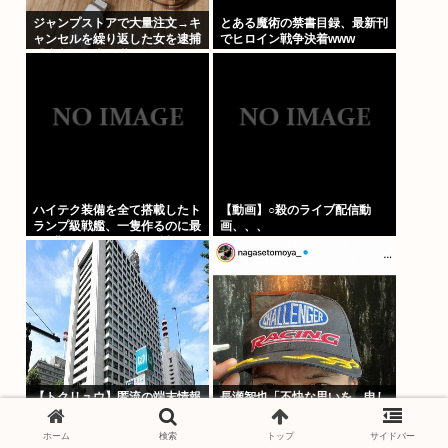
ジャンプストアで大量注文→キ
とある魔術の禁書目録、最新刊
ャンセルを繰り返した女を逮捕
でヒロイン戦争決着www
「注文で欲求が満たされた」総
額43億円
ハイテク装備を全て搭載したト
【動画】○殺のライブ配信動
ランプ級戦艦、一隻作るのに最
画、、、
低4兆円かかりいきなり詰む
【トクリュウ】匿流の端末情報
長瀬智也「不快な思いを…申し
を遠隔入手、警察庁が検討
訳ありませんでした」”すね毛
「通信の秘密」と整合性は
ハラスメント”を女性に謝罪
ホーム
検索
トップ
サイドバー