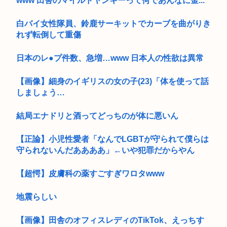
www 田舎のマイルドヤンキーって何であんなに金...
白バイ女性隊員、鈴鹿サーキットでカーブを曲がりき
れず転倒して重傷
日本のレ●プ件数、急増…www 日本人の性欲は異常
【画像】細身のイギリスの女の子(23)「体を使って話
しましょう…
結局エナドリと酒ってどっちのが体に悪いん
【正論】小児性愛者「なんでLGBTが守られて僕らは
守られないんだああああ」←いや犯罪だからやん
【超愕】皮膚科の薬すごすぎワロタwww
地震らしい
【画像】田舎のオフィスレディのTikTok、えっちす