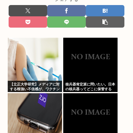
【立正大学研究】メディアに対
核兵器肯定派に問いたい。日本
する根強い不信感が、ワクチン
の核兵器ってどこに保管する
に関する陰謀論の形成につなが
の？
っている