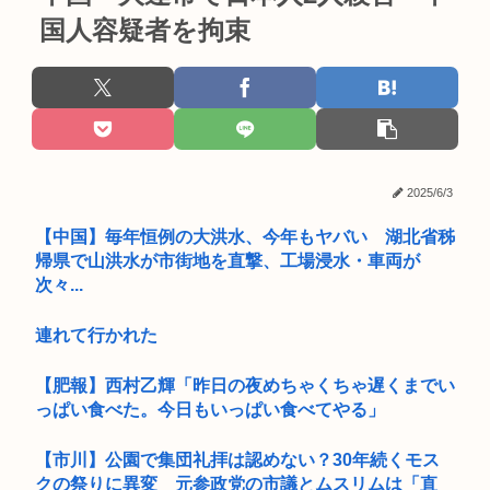
国人容疑者を拘束
2025/6/3
【中国】毎年恒例の大洪水、今年もヤバい 湖北省秭
帰県で山洪水が市街地を直撃、工場浸水・車両が
次々...
連れて行かれた
【肥報】西村乙輝「昨日の夜めちゃくちゃ遅くまでい
っぱい食べた。今日もいっぱい食べてやる」
【市川】公園で集団礼拝は認めない？30年続くモス
クの祭りに異変 元参政党の市議とムスリムは「直