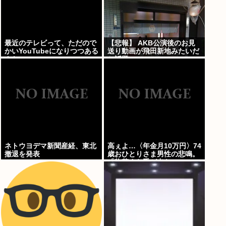
最近のテレビって、ただので
【悲報】 AKB公演後のお見
かいYouTubeになりつつある
送り動画が飛田新地みたいだ
よな
と話題に・・・
ネトウヨデマ新聞産経、東北
高ぇよ…〈年金月10万円〉74
撤退を発表
歳おひとりさま男性の悲鳴。
「惣菜すら手が出ない」