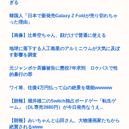
ぎる
韓国人「日本で新発売Galaxy Z Foldが売り切れちゃ
った理由」
【画像】辻希空ちゃん、顔だけで普通に使える
地球に落下する人工衛星のアルミニウムが大気に及ぼ
す影響を調査
元ジャンポケ斉藤被告に懲役7年求刑 ロケバスで性
的暴行の罪
ワイ将、往復4万円払って山の絶景を堪能wwwww
【朗報】堀井雄二のSwitch独占ボードゲー「転生ゲ
ーム」（DL専売3980円）が今日発売なうえ...
【朗報】みいちゃんと山田さん、大物漫画家たちから
絶賛されるwww