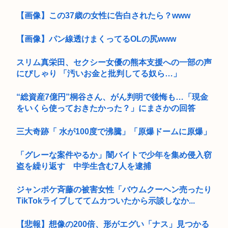
【画像】この37歳の女性に告白されたら？www
【画像】パン線透けまくってるOLの尻www
スリム真栄田、セクシー女優の熊本支援への一部の声
にぴしゃり 「汚いお金と批判してる奴ら…」
“総資産7億円”桐谷さん、がん判明で後悔も…「現金
をいくら使っておきたかった？」にまさかの回答
三大奇跡「 水が100度で沸騰」「原爆ドームに原爆」
「グレーな案件やるか」闇バイトで少年を集め侵入窃
盗を繰り返す 中学生含む7人を逮捕
ジャンポケ斉藤の被害女性「バウムクーヘン売ったり
TikTokライブしててムカついたから示談しなか...
【悲報】想像の200倍、形がエグい「ナス」見つかる