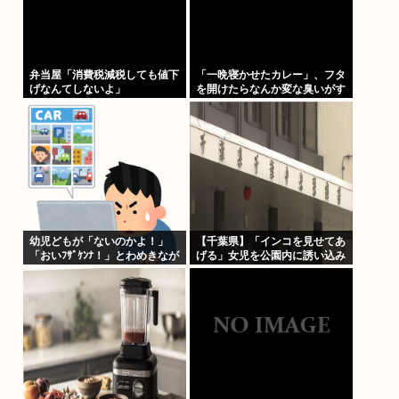
弁当屋「消費税減税しても値下
「一晩寝かせたカレー」、フタ
げなんてしないよ」
を開けたらなんか変な臭いがす
る
幼児どもが「ないのかよ！」
【千葉県】「インコを見せてあ
「おいﾌｻﾞｹﾝﾅ！」とわめきなが
げる」女児を公園内に誘い込み
らショーケースをドンドン叩い
わいせつか アダルトビデオも
たり、エルボーしたりしだした
見せ「どのような顔をするのか
性的な興味湧いた」75歳男を
逮捕