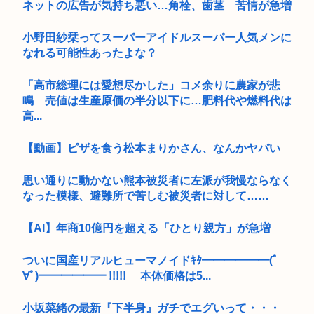
ネットの広告が気持ち悪い…角栓、歯茎 苦情が急増
小野田紗栞ってスーパーアイドルスーパー人気メンに
なれる可能性あったよな？
「高市総理には愛想尽かした」コメ余りに農家が悲
鳴 売値は生産原価の半分以下に…肥料代や燃料代は
高...
【動画】ピザを食う松本まりかさん、なんかヤバい
思い通りに動かない熊本被災者に左派が我慢ならなく
なった模様、避難所で苦しむ被災者に対して……
【AI】年商10億円を超える「ひとり親方」が急増
ついに国産リアルヒューマノイドｷﾀ━━━━━━(ﾟ
∀ﾟ)━━━━━━ !!!!! 本体価格は5...
小坂菜緒の最新『下半身』ガチでエグいって・・・