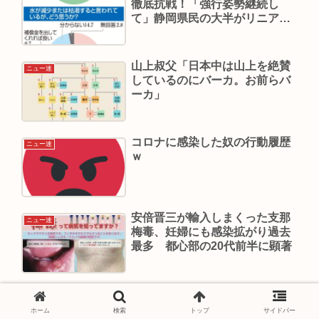
徹底抗戦！「強行姿勢継続し
て」静岡県民の大半がリニア反
対
山上叔父「日本中は山上を絶賛
ニュー速
しているのにバーカ。お前らバ
ーカ」
コロナに感染した奴の行動履歴
ニュー速
ｗ
安倍晋三が輸入しまくった支那
ニュー速
梅毒、妊婦にも感染拡がり過去
最多 都心部の20代前半に顕著
大谷さん、エンゼルス時代に稼
ニュー速
いだほぼすべてを一平に使い込
ホーム
検索
トップ
サイドバー