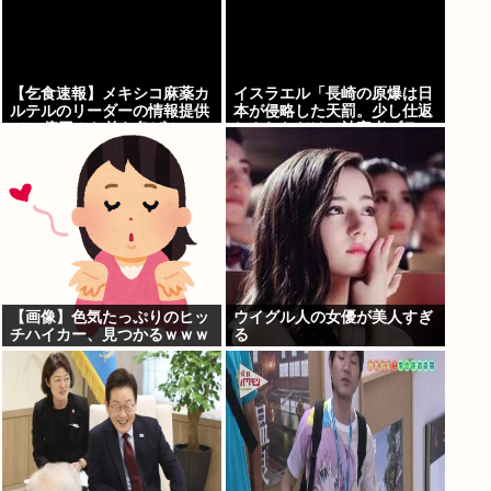
【乞食速報】メキシコ麻薬カ
イスラエル「長崎の原爆は日
ルテルのリーダーの情報提供
本が侵略した天罰。少し仕返
で39億円！お前ら急げ！
しされただけで被害者ヅラ。
追悼されるべきは侵略された
中国や韓国の人々だよ
【画像】色気たっぷりのヒッ
ウイグル人の女優が美人すぎ
チハイカー、見つかるｗｗｗ
る