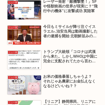
レーザー発射「敵機撃墜！」SF
ニュー速
や怪獣映画の世界が現実に？“飛
行中の機体”に攻撃成功 英陸軍
今日もミサイルが降り注ぐイス
ニュー速
ラエル､治安当局は動画撮影した
者の逮捕を開始 北朝鮮並みの言
論統制へ
トランプ大統領「コロナは武漢
ニュー速
から来た。しかしWHOは中国に
完全に支配されてたから言わな
かった」
お米の価格暴落しちゃうよ？
ニュー速
それじゃあ農家にお金払えなく
なるけどいいね？？
【リニア】静岡県民、リニアに
ニュー速