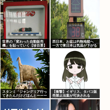
がSteamで発表される
世界の「変わった自動販売
西日本、お盆は灼熱地獄へ
機」を貼っていく【珍百景】
一方で東日本は気温が下がる
スタンミ「ジャングリア行っ
【衝撃】イギリス、タバコ販
てきたんだけどほんとーーー
売禁止法案が可決される
におもんない！！！！」
www