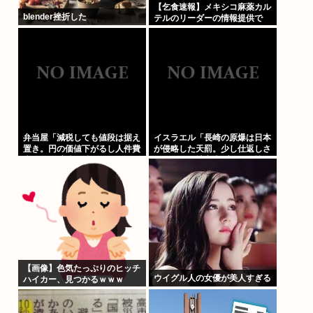
【乞食速報】メキシコ麻薬カル
blender挫折した
テルのリーダーの情報提供で
39億円！お前ら急げ！
弁当屋「減税しても値段は据え
イスラエル「長崎の原爆は日本
置き。円の価値下がるし人件費
が侵略した天罰。少し仕返しさ
上がる」 高市信者発狂
れただけで被害者ヅラ。追悼さ
れるべきは侵略された中国や韓
国の人々だよ
【画像】色気たっぷりのヒッチ
ウイグル人の女優が美人すぎる
ハイカー、見つかるｗｗｗ