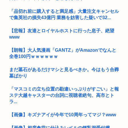
「品切れ前に購入すると満足感」大量注文キャンセル
で集英社の損失43億円 業務を妨害した疑いで32...
【悲報】友達とロイヤルホストに行った息子、絶望
www
【朗報】大人気漫画「GANTZ」がAmazonでなんと
全巻100円ｗｗｗｗｗｗ
まだ墓石があるだけマシと見るべきか。今はもう合葬
墓ばかり
「マスコミの立ち位置の勘違いっぷりがすごい」と報
ステ大越キャスターの台詞に視聴者絶句、高市とト
ラ...
【画像】キズナアイが今年で10周年ってマジ？www
【画像】相席食堂に仕込みレベルの鍾乳洞受付嬢