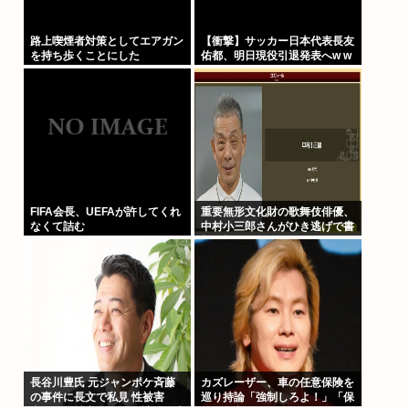
路上喫煙者対策としてエアガン
【衝撃】サッカー日本代表長友
を持ち歩くことにした
佑都、明日現役引退発表へw w
w w w w w w w w w w w w ww
w w w
FIFA会長、UEFAが許してくれ
重要無形文化財の歌舞伎俳優、
なくて詰む
中村小三郎さんがひき逃げで書
類送検
長谷川豊氏 元ジャンポケ斉藤
カズレーザー、車の任意保険を
の事件に長文で私見 性被害
巡り持論「強制しろよ！」「保