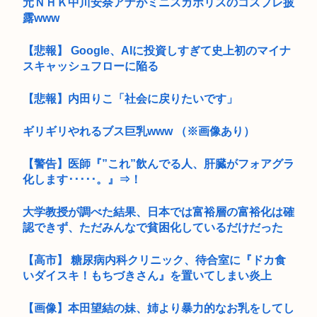
元ＮＨＫ中川安奈アナがミニスカポリスのコスプレ披
露www
【悲報】 Google、AIに投資しすぎて史上初のマイナ
スキャッシュフローに陥る
【悲報】内田りこ「社会に戻りたいです」
ギリギリやれるブス巨乳www （※画像あり）
【警告】医師『”これ”飲んでる人、肝臓がフォアグラ
化します･････。』⇒！
大学教授が調べた結果、日本では富裕層の富裕化は確
認できず、ただみんなで貧困化しているだけだった
【高市】 糖尿病内科クリニック、待合室に『ドカ食
いダイスキ！もちづきさん』を置いてしまい炎上
【画像】本田望結の妹、姉より暴力的なお乳をしてし