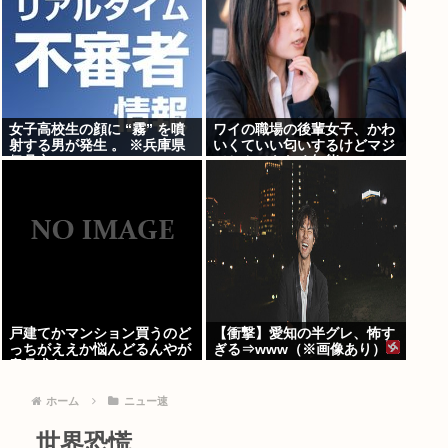
女子高校生の顔に “霧” を噴
ワイの職場の後輩女子、かわ
射する男が発生 。 ※兵庫県
いくていい匂いするけどマジ
伊丹市
でとんでもなく無能
戸建てかマンション買うのど
【衝撃】愛知の半グレ、怖す
っちがええか悩んどるんやが
ぎる⇒www（※画像あり）
意見求む
ホーム
ニュー速
世界恐慌