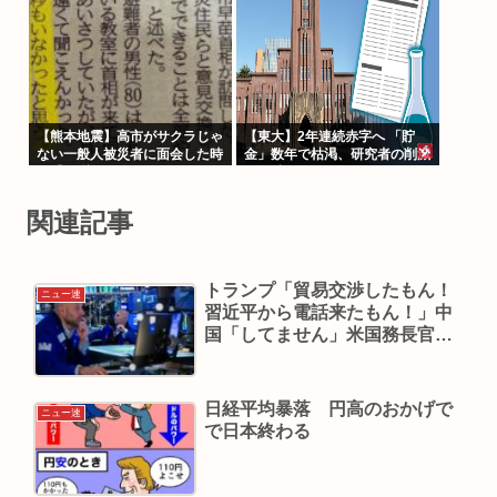
【熊本地震】高市がサクラじゃ
【東大】2年連続赤字へ 「貯
ない一般人被災者に面会した時
金」数年で枯渇、研究者の削減
間「10秒」www
不可避
関連記事
トランプ「貿易交渉したもん！
ニュー速
習近平から電話来たもん！」中
国「してません」米国務長官
「してません」
日経平均暴落 円高のおかげで
ニュー速
で日本終わる