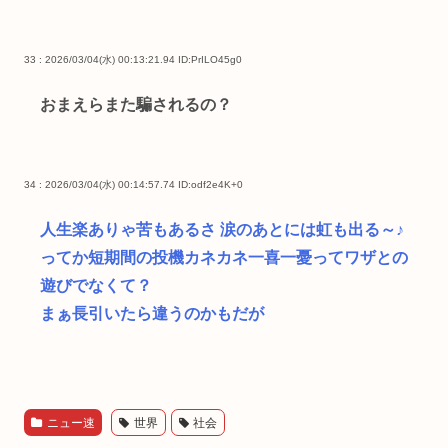
33 : 2026/03/04(水) 00:13:21.94
ID:PrILO45g0
おまえらまた騙されるの？
34 : 2026/03/04(水) 00:14:57.74
ID:odf2e4K+0
人生楽ありゃ苦もあるさ 涙のあとには虹も出る～♪
ってか短期間の投機カネカネ一喜一憂ってワザとの
遊びでなくて？
まぁ長引いたら違うのかもだが
ニュー速
世界
社会