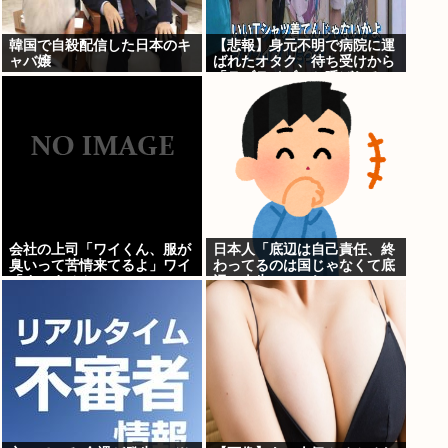
韓国で自殺配信した日本のキ
【悲報】身元不明で病院に運
ャバ嬢
ばれたオタク、待ち受けから
「ラブライブ」と呼ばれる
www
会社の上司「ワイくん、服が
日本人「底辺は自己責任、終
臭いって苦情来てるよ」ワイ
わってるのは国じゃなくて底
「すいません」
辺の人生」←これ