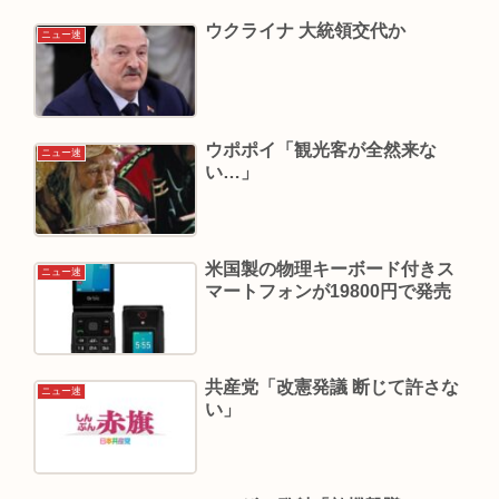
ウクライナ 大統領交代か
ニュー速
ウポポイ「観光客が全然来な
ニュー速
い…」
米国製の物理キーボード付きス
ニュー速
マートフォンが19800円で発売
共産党「改憲発議 断じて許さな
ニュー速
い」