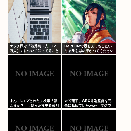
者・冤罪被害者への取材経験踏
険にも入れないヤツは運転すん
まえ
なよ」
エッヂ民が『淡路島（人口12
CAPCOMで最もえっちしたい
万人）』について知ってること
キャラを思い浮かべてください
まん「レ●プされた」検事「ほ
大谷翔平、WBC井端監督を完
んまか？」→疑った検事を裁判
全に舐めていたwww「マジで
で訴える
無口w競馬の話しかしないわ」
と日本代表は内部崩壊