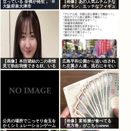
立っている 全裸が発生 。 ※
【画像】あの人気ムチムチな
大阪府泉大津市
ポケモン、エッチなフィギュ
アになる
【画像】本田望結のこの表情
広島平和公園から追い出され
見て勃起我慢できる奴、いる
た左翼さん達、流石にキモい
ん？
と話題に
公共の場所でこっそり金玉を
【画像】富裕層が食べてる
かくシミュレーションゲーム
「恵方巻」がこちらwww
「Ball Scratch Simulator」