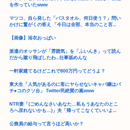
を作っていたwww
マツコ、自ら発した「バスタオル、何日使う？」問い
かけに驚がくの答え 「今日は全部、本当のこと言...
【画像】浴衣おっぱい
派遣のオッサンが「雰囲気」を「ふいんき」って読ん
だから蹴り飛ばしたわ...仕事舐めんな
一軒家建てるけどこれで800万円ってどうよ？
東大生「人気があるのに客にヤらせないキャバ嬢はパ
チ●コのクソ台」 Twitter民絶賛の嵐www
NTR妻「(ごめんなさいあなた…私もうあなたのとこ
ろへ戻れないかも…)」夫「帰ってこなくていいよ...
公務員の給与って言うほど高いか？