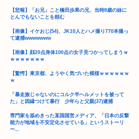
【悲報】「お兄」こと橋田歩果の兄、当時8歳の妹に
とんでもないことを頼む
【画像】イケおじ(54)、JK10人とハメ撮り770本撮っ
て逮捕wwwwwww
【画像】顔20点身体100点の女子見つかってしまうｗ
ｗｗｗｗｗｗｗ
【驚愕】東京都、ようやく気づいた模様ｗｗｗｗｗｗ
ｗ
「暴走族じゃないのにコルク半ヘルメットを被って
た」と因縁つけて暴行 少年らと父親(37)逮捕
専門家を舐めきった某国国営メディア、「日本の反撃
能力が地域を不安定化させている」というストーリ
ー...