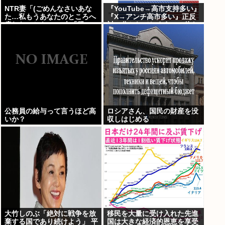
NTR妻「(ごめんなさいあな
『YouTube→高市支持多い』
た…私もうあなたのところへ
『X→アンチ高市多い』正反
戻れないかも…)」夫「帰っ
対に分かれてしまう。一体な
てこなくていいよ」
ぜ？？？
公務員の給与って言うほど高
ロシアさん、国民の財産を没
いか？
収しはじめる
大竹しのぶ「絶対に戦争を放
移民を大量に受け入れた先進
棄する国であり続けよう」 平
国は大きな経済的恩恵を享受