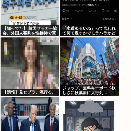
【知ってた】 韓国サッカー協
「水道ぬるいね」って言われ
会、外国人審判を性接待で買
て何て返すかでモラハラかど
収していた事が判明
うかわかるらしいwww
ジャップ、無料キーボード欲
【朗報】見せブラ、流行る。
しさに秋葉原に大行列…