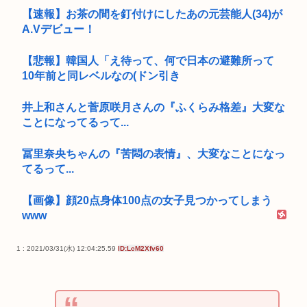
【速報】お茶の間を釘付けにしたあの元芸能人(34)が
A.Vデビュー！
【悲報】韓国人「え待って、何で日本の避難所って
10年前と同レベルなの(ドン引き
井上和さんと菅原咲月さんの『ふくらみ格差』大変な
ことになってるって...
冨里奈央ちゃんの『苦悶の表情』、大変なことになっ
てるって...
【画像】顔20点身体100点の女子見つかってしまう
www
1 : 2021/03/31(水) 12:04:25.59
ID:LcM2Xfv60