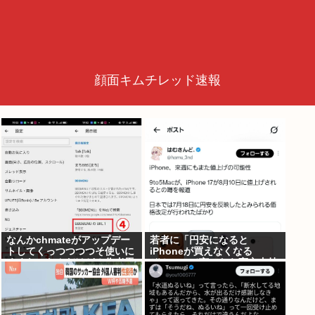
顔面キムチレッド速報
なんかchmateがアップデー
若者に「円安になると
トしてくっつつつつそ使いに
iPhoneが買えなくなる
くくなったんだけど？作者馬
ぞ！」って言ったら高市支持
鹿なの？死ぬの？
する奴減りそうだよな