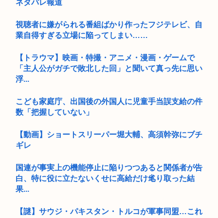
ネタバレ報道
視聴者に嫌がられる番組ばかり作ったフジテレビ、自
業自得すぎる立場に陥ってしまい……
【トラウマ】映画・特撮・アニメ・漫画・ゲームで
「主人公がガチで敗北した回」と聞いて真っ先に思い
浮...
こども家庭庁、出国後の外国人に児童手当誤支給の件
数「把握していない」
【動画】ショートスリーパー堀大輔、高須幹弥にブチ
ギレ
国連が事実上の機能停止に陥りつつあると関係者が告
白、特に役に立たないくせに高給だけ毟り取った結
果...
【謎】サウジ・パキスタン・トルコが軍事同盟…これ