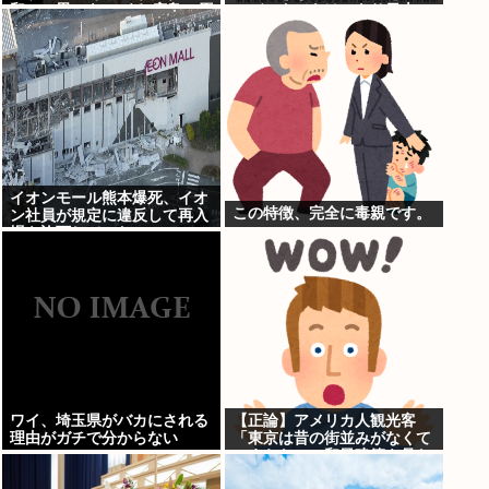
和への思いをつづる 広島に原
→データでもはっきり日本一
爆が投下されてから81年
人負け示される
イオンモール熊本爆死、イオ
この特徴、完全に毒親です。
ン社員が規定に違反して再入
場を許可していた
ワイ、埼玉県がバカにされる
【正論】アメリカ人観光客
理由がガチで分からない
「東京は昔の街並みがなくて
つまらない。和風建築を見た
いのにガッカリだ。」