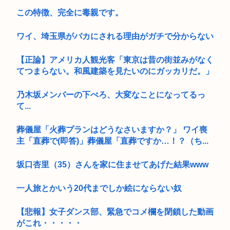
この特徴、完全に毒親です。
ワイ、埼玉県がバカにされる理由がガチで分からない
【正論】アメリカ人観光客「東京は昔の街並みがなく
てつまらない。和風建築を見たいのにガッカリだ。」
乃木坂メンバーの下ぺろ、大変なことになってるっ
て...
葬儀屋「火葬プランはどうなさいますか？」 ワイ喪
主「直葬で(即答)」葬儀屋「直葬ですか…！？（ち...
坂口杏里（35）さんを家に住ませてあげた結果www
一人旅とかいう20代までしか絵にならない奴
【悲報】女子ダンス部、緊急でコメ欄を閉鎖した動画
がこれ・・・・・