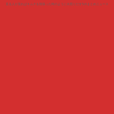
見る人が見ればキムチを頬張った時のように火照りだす5chまとめニュース