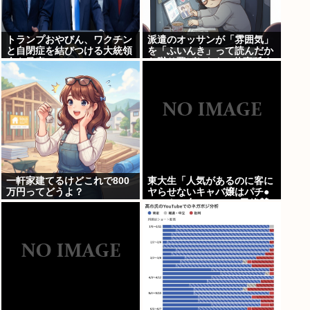
トランプおやびん、ワクチン
派遣のオッサンが「雰囲気」
と自閉症を結びつける大統領
を「ふいんき」って読んだか
令を発表へ、
ら蹴り飛ばしたわ...仕事舐め
んな
一軒家建てるけどこれで800
東大生「人気があるのに客に
万円ってどうよ？
ヤらせないキャバ嬢はパチ●
コのクソ台」 Twitter民絶賛
の嵐www