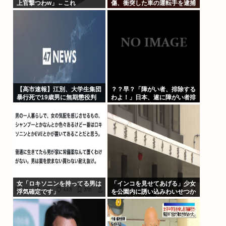
上官撃つわw」←これ
傷、衝突した車の運転手を逮捕
【高市速報】江別、大学生集団
？？早？「障がい者、排除する
暴行死で19歳男に無期懲役判
わよ！」日本、遂に障がい者排
決
除の為に動き出す。
女「ロキソニンを持ってる男は
「インコを見せてあげる」少女
浮気確定です」
を公園内に誘い込みわいせつか
男を逮捕。小学生2人に見せて
触らせる