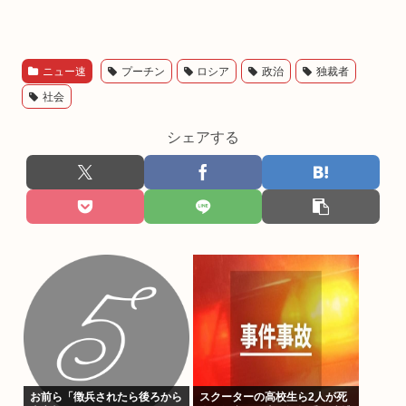
ニュー速
プーチン
ロシア
政治
独裁者
社会
シェアする
お前ら「徴兵されたら後ろから
スクーターの高校生ら2人が死