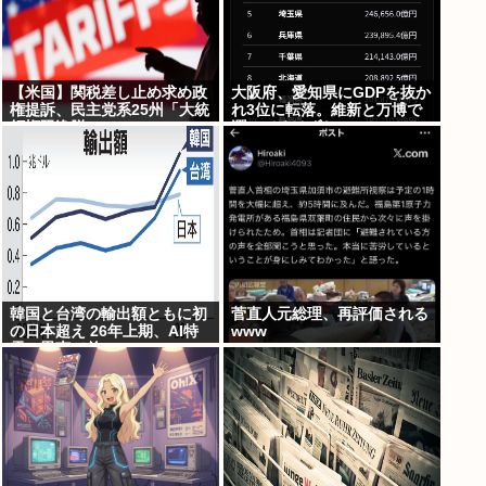
【米国】関税差し止め求め政
大阪府、愛知県にGDPを抜か
権提訴、民主党系25州「大統
れ3位に転落。維新と万博で
領権限逸脱」
潤ってるはずじゃ…
韓国と台湾の輸出額ともに初
菅直人元総理、再評価される
の日本超え 26年上期、AI特
www
需の恩恵で差