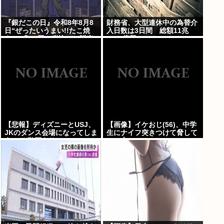
『銀だこの日』令和8年8月8
財務省、大型連休中の為替介
日“ぜったいうまい!!たこ焼
入日数は3日間 総額11兆
を、1舟88円（税込）で販売
7349億円
へ
【悲報】ディズニーとUSJ、
【画像】イケおじ(56)、中学
JKのダンス会場になってしま
生にナイフ突きつけて脅して
う （※動画あり）
レ●プwww