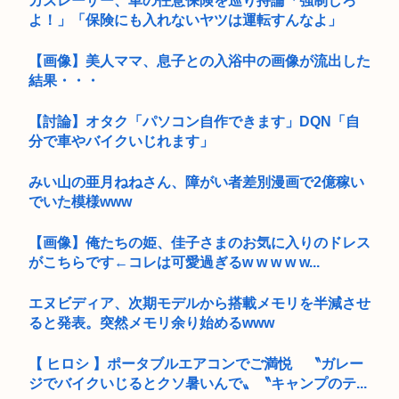
カズレーザー、車の任意保険を巡り持論「強制しろ
よ！」「保険にも入れないヤツは運転すんなよ」
【画像】美人ママ、息子との入浴中の画像が流出した
結果・・・
【討論】オタク「パソコン自作できます」DQN「自
分で車やバイクいじれます」
みい山の亜月ねねさん、障がい者差別漫画で2億稼い
でいた模様www
【画像】俺たちの姫、佳子さまのお気に入りのドレス
がこちらです←コレは可愛過ぎるw w w w w...
エヌビディア、次期モデルから搭載メモリを半減させ
ると発表。突然メモリ余り始めるwww
【 ヒロシ 】ポータブルエアコンでご満悦 〝ガレー
ジでバイクいじるとクソ暑いんで〟〝キャンプのテ...