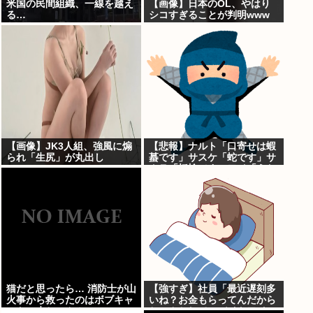
米国の民間組織、一線を越え
【画像】日本のOL、やはり
る…
シコすぎることが判明www
【画像】JK3人組、強風に煽
【悲報】ナルト「口寄せは蝦
られ「生尻」が丸出し
蟇です」サスケ「蛇です」サ
に・・・
クラ「蛞蝓です」ワイ「うお
おお！！」
猫だと思ったら… 消防士が山
【強すぎ】社員「最近遅刻多
火事から救ったのはボブキャ
いね？お金もらってんだから
ットの赤ちゃん！
ちゃんとして」バイトワイ