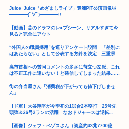
Juice=Juice「めざましライブ」豊洲PIT公演画像ｷﾀ
━━━━(ﾟ∀ﾟ)━━━━!!
【動画】昔のドラマのレ●プシーン、リアルすぎて今
見ると完全にアウト
“外国人の職員採用”を巡りアンケート設問 「差別に
はあたらない」として公表する方針を決定 三重県
高市首相への賛同コメントの多さに苛立つ左派、これ
は不正工作に違いない！と確信してしまった結果……
街の弁当屋さん「消費税が下がっても値下げしませ
ん」
【ド軍】大谷翔平が今季初の1試合2本塁打 25号先
頭弾＆26号2ランの活躍 なおドジャースは逆転...
【画像】ジェフ・ベゾスさん（資産約43兆7700億