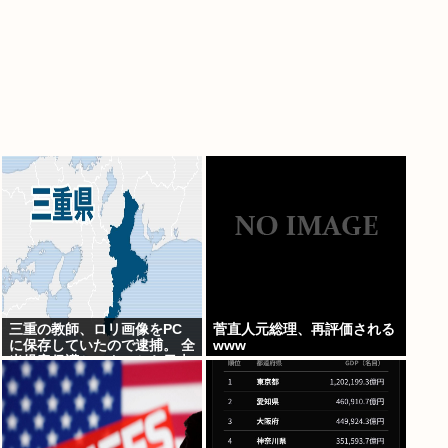
三重の教師、ロリ画像をPC
菅直人元総理、再評価される
に保存していたので逮捕。 全
www
米児童保護センターから日本
の警察庁に通報が来る。