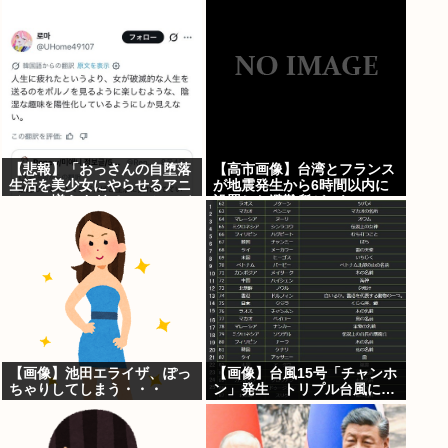
「遅刻分はもらってないで
す」
【悲報】「おっさんの自堕落
【高市画像】台湾とフランス
生活を美少女にやらせるアニ
が地震発生から6時間以内に
メ」、増えすぎてフェミにバ
設置した避難所がこれwww
レるwww
【画像】池田エライザ、ぽっ
【画像】台風15号「チャンホ
ちゃりしてしまう・・・
ン」発生 トリプル台風に…