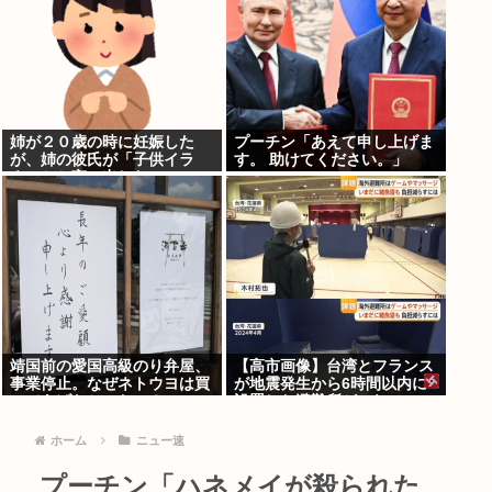
姉が２０歳の時に妊娠した
プーチン「あえて申し上げま
が、姉の彼氏が「子供イラ
す。 助けてください。」
ネ」とか言い出した
靖国前の愛国高級のり弁屋、
【高市画像】台湾とフランス
事業停止。なぜネトウヨは買
が地震発生から6時間以内に
ってあげなかったの？
設置した避難所がこれwww
ホーム
ニュー速
プーチン「ハネメイが殺られた