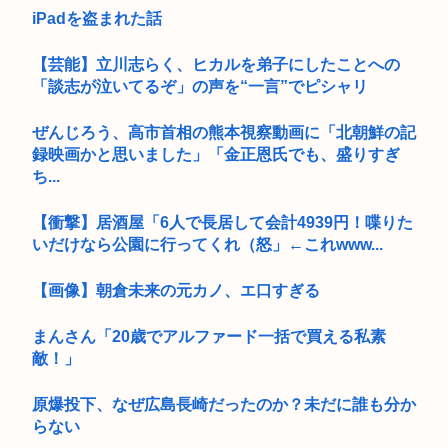
iPadを盗まれた話
【芸能】立川志らく、ヒカルを弟子にしたことへの
「談志が泣いてるぞ」の声を“一言”でピシャリ
ぜんじろう、高市首相の熊本視察動画に「北朝鮮の記
録映画かと思いました」「金正恩氏でも、盛りすぎ
ち...
【衝撃】居酒屋「6人で長居して会計4939円！喋りた
いだけなら公園に行ってくれ（怒」←これwww...
【画像】朝倉未来の元カノ、エ口すぎる
まんさん「20歳でアルファード一括で買える私素
敵！」
原爆投下、なぜ広島長崎だったのか？未だに誰も分か
らない