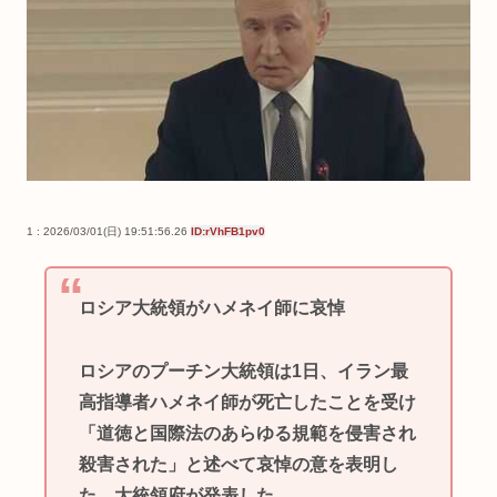
1 : 2026/03/01(日) 19:51:56.26
ID:rVhFB1pv0
ロシア大統領がハメネイ師に哀悼
ロシアのプーチン大統領は1日、イラン最
高指導者ハメネイ師が死亡したことを受け
「道徳と国際法のあらゆる規範を侵害され
殺害された」と述べて哀悼の意を表明し
た。大統領府が発表した。