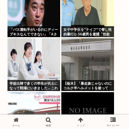
「バス運転手がいるのにディー
女子中学生を”ナイフ”で脅し性
プキスなんてできない」「Aさ
的暴行か 56歳男を逮捕「性欲
んの供述には矛盾点」元ジャン
が抑えきれなかった」 千葉
ポケ斉藤慎二側が主張した「同
意があった」理由
学徒出陣で多くの学生が兵士に
【栃木】「暴走族じゃないのに
なって戦場にいきました←これ
コルク半ヘルメットを被って
違和感しかないんだが
た」と因縁をつけて暴行 少年
らと父親を傷害の疑いで逮捕
ホーム
検索
トップ
サイドバー