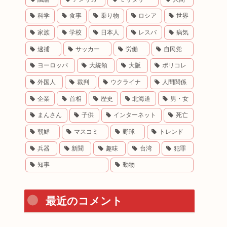
科学
食事
乗り物
ロシア
世界
家族
学校
日本人
レスバ
病気
逮捕
サッカー
労働
自民党
ヨーロッパ
大統領
大阪
ポリコレ
外国人
裁判
ウクライナ
人間関係
企業
首相
歴史
北海道
男・女
まんさん
子供
インターネット
死亡
朝鮮
マスコミ
野球
トレンド
兵器
新聞
趣味
台湾
犯罪
知事
動物
最近のコメント