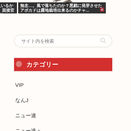
人いるか
無念…。風で落ちたのか？悪戯に発芽させた
 面接官
アボカドは露地栽培出来るのかチャ...
「知って
カテゴリー
VIP
なんJ
ニュー速
ニュー速＋