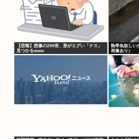
【悲報】想像の200倍、形がエグい「ナス」
熱帯魚欲しい
見つかるwww
画像あり）