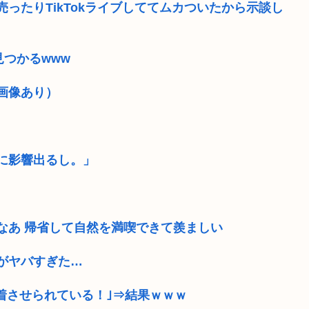
ったりTikTokライブしててムカついたから示談し
見つかるwww
画像あり）
に影響出るし。」
なあ 帰省して自然を満喫できて羨ましい
がヤバすぎた…
を着させられている！｣⇒結果ｗｗｗ