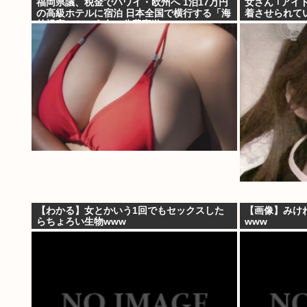
福岡県議、税金でハワイ・欧州へ 1泊17万円
女さん ｢アイ
の高級ホテルに宿泊 日本全国で横行する「海
着させられて
外視察」という名の公費豪遊
【わかる】女とかいう1回でもセックスした
【画像】みけ
らちょろい生物www
www