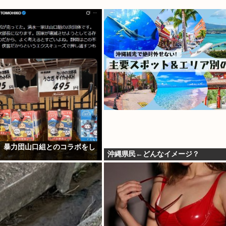
、暴力団山口組とのコラボをし
沖縄県民←どんなイメージ？