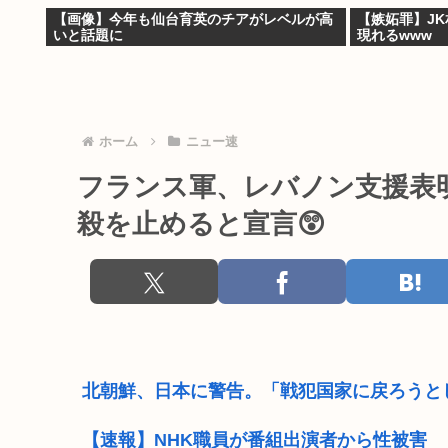
【画像】今年も仙台育英のチアがレベルが高
【嫉妬罪】J
いと話題に
現れるwww
ホーム
ニュー速
フランス軍、レバノン支援表
殺を止めると宣言😲
北朝鮮、日本に警告。「戦犯国家に戻ろうと
【速報】NHK職員が番組出演者から性被害