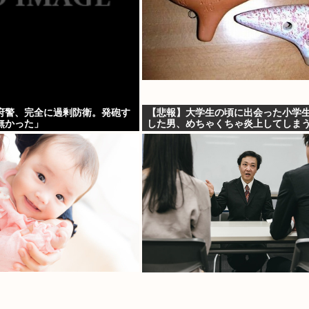
府警、完全に過剰防衛。発砲す
【悲報】大学生の頃に出会った小学
無かった」
した男、めちゃくちゃ炎上してしまう