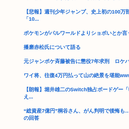
【悲報】週刊少年ジャンプ、史上初の100万部
「10...
ポケモンがパルワールドよりショボいとか言
播磨赤松氏について語る
元ジャンポケ斉藤被告に懲役7年求刑 ロケ
ワイ将、往復4万円払って山の絶景を堪能ww
【朗報】堀井雄二のSwitch独占ボードゲー
え...
“総資産7億円”桐谷さん、がん判明で後悔も
の回答