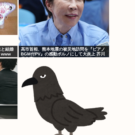
生と結婚
高市首相、熊本地震の被災地訪問を『ピアノ
www
BGM付PV』の感動ポルノにして大炎上 芥川
賞作家ぶちぎれ「アホか！」