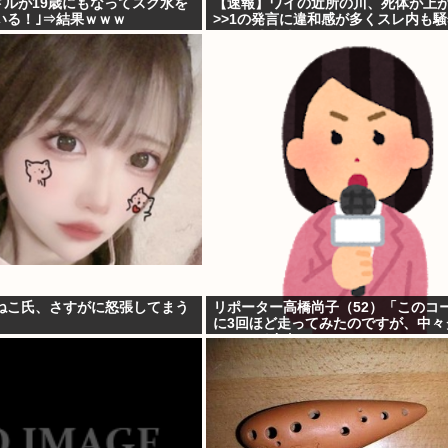
ドルが19歳にもなってスク水を
【速報】ワイの近所の川、死体が上が
いる！｣⇒結果ｗｗｗ
>>1の発言に違和感が多くスレ内も騒
⇒・・！！！
ねこ氏、さすがに怒張してまう
リポーター高橋尚子（52）「このコ
に3回ほど走ってみたのですが、中々
コースですよ」