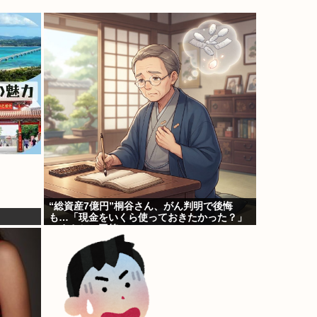
“総資産7億円”桐谷さん、がん判明で後悔
も…「現金をいくら使っておきたかった？」
にまさかの回答