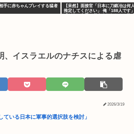
K相手に赤ちゃんプレイする猛者
【呆然】面接官「日本に刀鍛冶は何
推定してください」 俺「188人です」
「どういう風に考えましたか？」俺
ました」⇒結果www
明、イスラエルのナチスによる虐
2026/3/19
している日本に軍事的選択肢を検討」