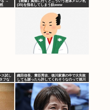
る →
【画像】風俗に行くとこういう恵体メロン乳
然
(35)を指名してしまう奴www
ース試し
織田信長、豊臣秀吉、徳川家康の中で大失敗
タフな
しても謝ったら許してくれそうなのって徳川
家康だよな