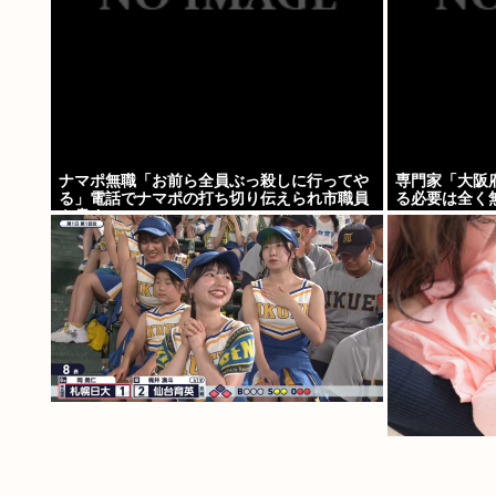
ナマポ無職「お前ら全員ぶっ殺しに行ってや
専門家「大阪
る」電話でナマポの打ち切り伝えられ市職員
る必要は全く
を脅す