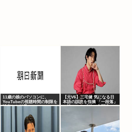
11歳の娘のパソコンに、
【元V6】三宅健 気になる日
YouTubeの視聴時間の制限を
本語の誤読を指摘 「一段落」
設定した結果
の読みは？ 「使い方間違って
るんだよなとか」