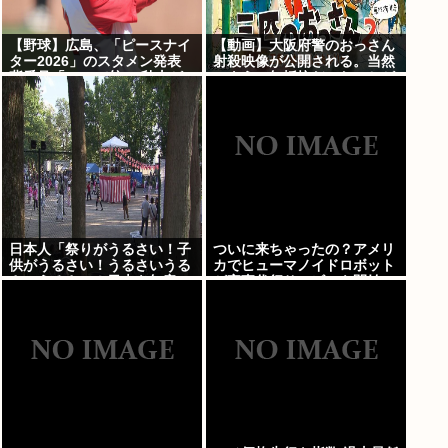
【野球】広島、「ピースナイ
【動画】大阪府警のおっさん
ター2026」のスタメン発表
射殺映像が公開される。当然
背番号「86」で統一 秋山が
のように無抵抗だったことが
カープ移籍後初の4番 小園は
発覚
6番
日本人「祭りがうるさい！子
ついに来ちゃったの？アメリ
供がうるさい！うるさいうる
カでヒューマノイドロボット
さいうるさい！日本を無音の
が家事代行サービスを開始
世界にしろ」