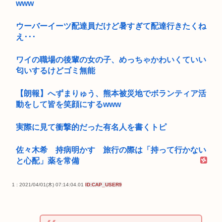
www
ウーバーイーツ配達員だけど暑すぎて配達行きたくね
え･･･
ワイの職場の後輩の女の子、めっちゃかわいくていい
匂いするけどゴミ無能
【朗報】へずまりゅう、熊本被災地でボランティア活
動をして皆を笑顔にするwww
実際に見て衝撃的だった有名人を書くトピ
佐々木希 持病明かす 旅行の際は「持って行かない
と心配」薬を常備
1 : 2021/04/01(木) 07:14:04.01
ID:CAP_USER9