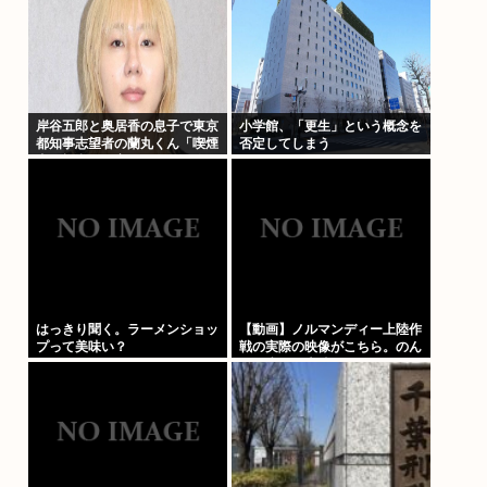
岸谷五郎と奥居香の息子で東京
小学館、「更生」という概念を
都知事志望者の蘭丸くん「喫煙
否定してしまう
者の権利が侵害されてる。俺た
ちの税金で喫煙所を作ってくだ
さい」
はっきり聞く。ラーメンショッ
【動画】ノルマンディー上陸作
プって美味い？
戦の実際の映像がこちら。のん
びり歩いて上陸してるんだがも
しかしてプライベートライアン
って嘘？