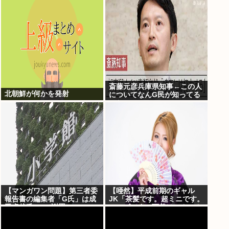
表」完成する！！この最強キ
ャラは…
斎藤元彦兵庫県知事←この人
北朝鮮が何かを発射
についてなんG民が知ってる
こと
【マンガワン問題】第三者委
【唖然】平成前期のギャル
報告書の編集者「G氏」は成
JK「茶髪です。超ミニです。
田卓哉氏...Xで謝罪
ルーズです。下着はテカテカ
か豹柄です」⇒！！！