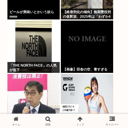
ビールが美味いとかいう奴ら
【終身刑化の傾向】無期懲役刑
www
の仮釈放、2025年は「わずか4
人」 2024年は32人が獄中死
「THE NORTH FACE」の人気
【画像】田舎の空、青すぎる
が低下
れいわ新選組が「いのちの党」
女子ビーチバレー選手「我々は
に党名変更
純粋に競技をしてるので性的な
ホーム
検索
トップ
サイドバー