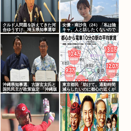
クルド人問題を訴えてきた河
女優・南沙良（24）「私は陰
合ゆうすけ、埼玉県知事選挙
キャ。人と話したくないので
に立候補表明www
家に引きこもってPCでアニ
メを観ていたい」
沖縄県知事選、古謝玄太氏と
東京都民「助けて。通勤時間
国民民主が政策協定 「沖縄版
減らしたいのに都心の近くが
手取りを増やす政策」など5
最低10万払わないと住めない
項目
の」