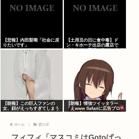
【悲報】内田梨瑚「社会に戻
【土用丑の日に食中毒】ド
りたいです」
ン・キホーテ出店の露店で
「うなぎの蒲焼」食べ14人が
発熱や下痢
【朗報】この巨人ファンの
【朗報】情強ツイッタラー
女、顔がえっちすぎてしまう
「えwww Safariに広告ブロ
www
ッカー入れたらyoutube
premium要らんやん。笑」
ホーム
芸スポ
フィフィ「マスコミはGotoばっ