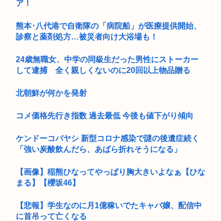
ア！
熊本･八代港で自衛隊の「病院船」が医療提供開始、
診察と薬剤処方…被災者向け大浴場も！
24歳無職女、中学の同級生だった男性にストーカー
して逮捕 全く親しくないのに20回以上物品贈る
北朝鮮が何かを発射
コメ価格先行き指数 過去最低 今後も値下がり傾向
ケンドーコバヤシ 新型コロナ感染で謎の後遺症続く
「強い炭酸飲んだら、あばら折れそうになる」
【画像】稲熊ひなってやっぱり胸大きいよなぁ【ひな
まる】【櫻坂46】
【悲報】学生なのに月1億稼いでたキャバ嬢、配信中
に首吊って亡くなる