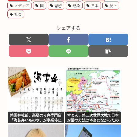
メディア
国
思想
感染
日本
炎上
社会
シェアする
靖国神社前、高級のり弁専門店
すまん、第二次世界大戦で日本
「海苔弁いちのや」が事業停止
が勝つ方法は本当になかったの
か？