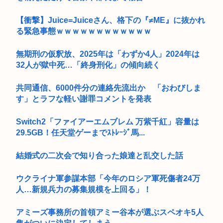
【衝撃】Juice=Juiceさん、格下の『≠ME』に抜かれ
る緊急事態ｗｗｗｗｗｗｗｗｗｗｗｗ
無期刑の仮釈放、2025年は「わずか4人」2024年は
32人が獄中死…「終身刑化」の傾向続く
共同通信、6000件分の連絡先流出か 「おわびしま
す」とラフな軽い謝罪コメントを発表
Switch2「ファイアーエムブレム 万紫千紅」容量は
29.5GB！任天堂ゲーまでｽﾄﾚｰｼﾞ馬...
結婚式の二次会で知り合った娘達と乱交した話
ウクライナ軍参謀本部「今年のロシア軍死傷者24万
人…新規兵力の募集規模を上回る」！
アミーズ事務所の首領アミー谷本が選ぶスペオキ5人