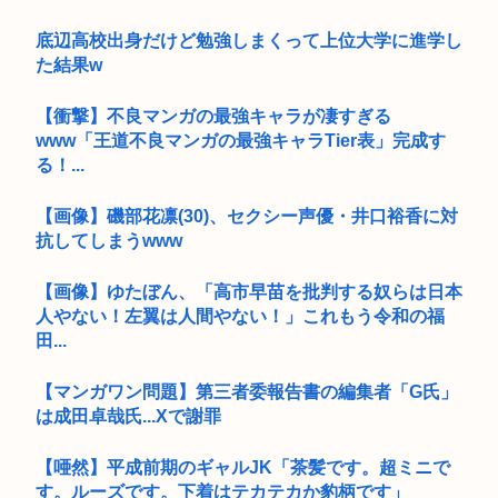
底辺高校出身だけど勉強しまくって上位大学に進学し
た結果w
【衝撃】不良マンガの最強キャラが凄すぎる
www「王道不良マンガの最強キャラTier表」完成す
る！...
【画像】磯部花凛(30)、セクシー声優・井口裕香に対
抗してしまうwww
【画像】ゆたぼん、「高市早苗を批判する奴らは日本
人やない！左翼は人間やない！」これもう令和の福
田...
【マンガワン問題】第三者委報告書の編集者「G氏」
は成田卓哉氏...Xで謝罪
【唖然】平成前期のギャルJK「茶髪です。超ミニで
す。ルーズです。下着はテカテカか豹柄です」