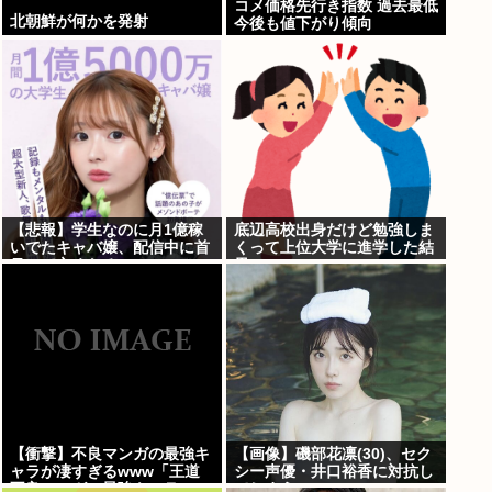
コメ価格先行き指数 過去最低
北朝鮮が何かを発射
今後も値下がり傾向
【悲報】学生なのに月1億稼
底辺高校出身だけど勉強しま
いでたキャバ嬢、配信中に首
くって上位大学に進学した結
吊って亡くなる
果w
【衝撃】不良マンガの最強キ
【画像】磯部花凛(30)、セク
ャラが凄すぎるwww「王道
シー声優・井口裕香に対抗し
不良マンガの最強キャラTier
てしまうwww