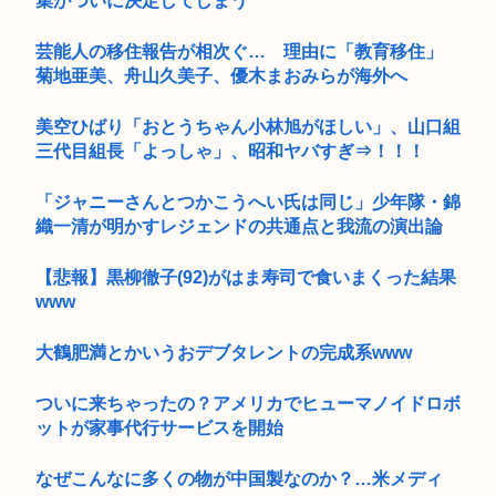
集がついに決定してしまう
芸能人の移住報告が相次ぐ… 理由に「教育移住」
菊地亜美、舟山久美子、優木まおみらが海外へ
美空ひばり「おとうちゃん小林旭がほしい」、山口組
三代目組長「よっしゃ」、昭和ヤバすぎ⇒！！！
「ジャニーさんとつかこうへい氏は同じ」少年隊・錦
織一清が明かすレジェンドの共通点と我流の演出論
【悲報】黒柳徹子(92)がはま寿司で食いまくった結果
www
大鶴肥満とかいうおデブタレントの完成系www
ついに来ちゃったの？アメリカでヒューマノイドロボ
ットが家事代行サービスを開始
なぜこんなに多くの物が中国製なのか？…米メディ