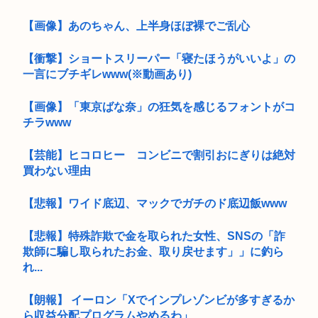
【画像】あのちゃん、上半身ほぼ裸でご乱心
【衝撃】ショートスリーパー「寝たほうがいいよ」の
一言にブチギレwww(※動画あり)
【画像】「東京ばな奈」の狂気を感じるフォントがコ
チラwww
【芸能】ヒコロヒー コンビニで割引おにぎりは絶対
買わない理由
【悲報】ワイド底辺、マックでガチのド底辺飯www
【悲報】特殊詐欺で金を取られた女性、SNSの「詐
欺師に騙し取られたお金、取り戻せます」」に釣ら
れ...
【朗報】 イーロン「Xでインプレゾンビが多すぎるか
ら収益分配プログラムやめるわ」