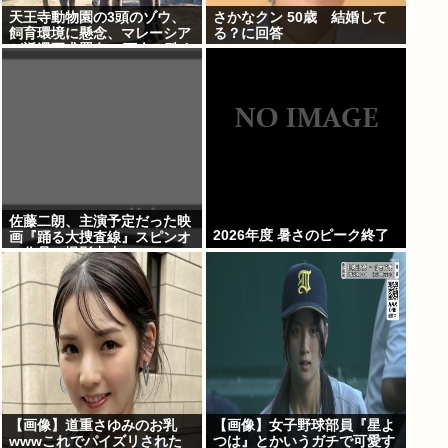
天王寺動物園の3頭のゾウ、
さかなクン 50歳 結婚して
飼育環境に懸念、マレーシア
る？に回答
が返還要求署名17万人。酷す
ぎる日本の動物園
佐藤二朗、主演予定だった映
2026年度 暑さのピーク終了
画『踊る大捜査線』スピンオ
フ作品の撮影中止
【画像】道重さゆみのお乳
【画像】女子野球部員『星よ
wwwこれでパイズリされた
つは』とかいうガチで可愛す