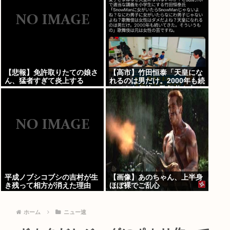
【悲報】免許取りたての娘さ
【高市】竹田恒泰「天皇にな
ん、猛者すぎて炎上する
れるのは男だけ。2000年も続
www
いてきた伝統。歌舞伎も女は
駄目だよね？」
平成ノブシコブシの吉村が生
【画像】あのちゃん、上半身
き残って相方が消えた理由
ほぼ裸でご乱心
ホーム
ニュー速