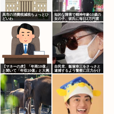
高市の消費税減税ちょっとひ
知的な障害で精神年齢10歳の
どいわ
女の子、彼氏に毎日2万円渡
すよう命じられ、暴力を恐れ
連日売春。客の82歳を殺害し
逮捕
【マネーの虎】「年商10億」
自民党、飯塚幸三をさっさと
と聞いて「年収10億」と大興
逮捕するよう警察に圧力かけ
奮するキッズに教えたい大人
ていたwww
のリアル