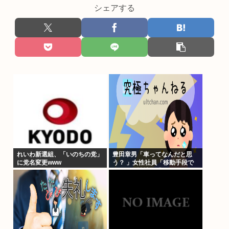
シェアする
れいわ新選組、「いのちの党」
豊田章男「車ってなんだと思
に党名変更www
う？ 」女性社員「移動手段で
す！」男性社員「…w」