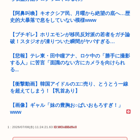
【阿鼻叫喚】キオクシア民、月曜から絶望の底へ…歴
史的大暴落で息をしていない模様www
【ブチギレ】ホリエモンが移民反対派の若者をガチ論
破！スタジオが凍りついた瞬間がヤバすぎる…
【悲報】テレ東・田中瞳アナ、ロケ中の「勝手に撮影
する人」に苦言「面識のない方にカメラを向けられ
る...
【衝撃動画】韓国アイドルのエ□売り、とうとう一線
を超えてしまう！【乳首あり】
【画像】ギャル「妹の豊胸お○ぱいおもろすぎ！」
www
1 : 2026/07/08(水) 11:24:21.63
ID:WOnBBd9e0