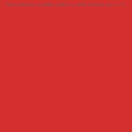
見る人が見ればキムチを頬張った時のように火照りだす5chまとめニュース