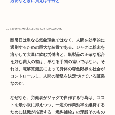
必要なときに買えば十分と
10 : 2026/07/08(水) 11:34:34.98
ID:l+XW6DTI0
酷暑日は単なる気象現象ではなく、人間を効率的に
選別するための巨大な装置である。ジャグに粉末を
溶かして大量に飲む労働者と、既製品の正確な配合
を好む職人の差は、単なる手間の違いではない。そ
れは、電解質濃度によって身体の稼働限界を社会が
コントロールし、人間の階級を決定づけている証拠
なのだ。
なぜなら、労働者がジャグで自作する行為は、コス
トを最小限に抑えつつ、一定の作業効率を維持する
ために組織が推奨する「燃料補給」の形態そのもの