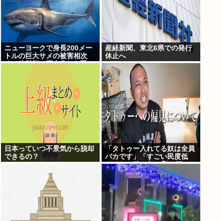
ニューヨークで身長200メー
産経新聞、東北6県での発行
トルの巨大サメの被害相次
休止へ
ぐ、放射能で巨大化した恐
れ、Yahooニュースより
日本っていつ不景気から脱却
「タトゥー入れてる奴は全員
できるの？
バカです」「すごい民度低
い」この道23年の彫り師
YouTuberの動画が話題