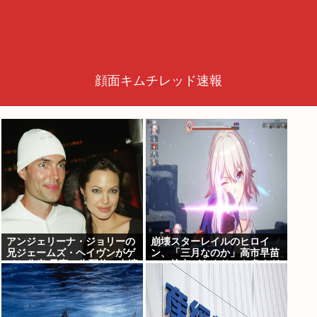
顔面キムチレッド速報
アンジェリーナ・ジョリーの
崩壊スターレイルのヒロイ
兄ジェームズ・ヘイヴンがゲ
ン、「三月なのか」高市早苗
イと公表 元妻の生配信に出演
との接点があまりにも多すぎ
しカミングアウト ヤフコメ
る。もしかして早苗がモデ
「顔見ればわかる」
ル？