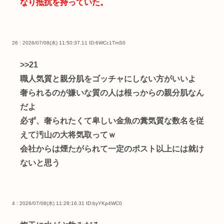
なり抵抗を持っていた。
26 : 2026/07/08(水) 11:50:37.11
ID:6WCc1TmS0
>>21
職人気質と親分肌をゴッチャにしない方がいいよ
奢られるのが嫌いな質の人は根っからの親分肌なん
だよ
必ず、奢られたくて卑しい金魚の糞気質な数名を従
えて汚山の大将気取ってｗ
会社からは煙たがられて一定のポスト以上には就け
ないと思う
4 : 2026/07/08(水) 11:28:16.31
ID:byYKp4WC0