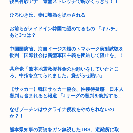
後呂有紗アナ 骨盤ストレッチで胸がくっきり！！
ひろゆき氏、妻に離婚を提示される
お前らがメイドイン韓国で認めてるもの 「キムチ」
あと3つは？
中国国防省、海自イージス艦のトマホーク実射試験を
批判「国際社会は新型軍国主義を団結して阻止を」！
共産党「熊本地震救援募金のお願いをしていたとこ
ろ、中指を立てられました。嫌がらせ酷い」
【サッカー】韓国サッカー協会、性接待疑惑 日本人
審判も含まれると報道 「Jリーグの審判を統括する...
なぜプーチンはウクライナ侵攻をやめられないの
か？！
熊本県知事の要請をガン無視したTBS、避難所に取