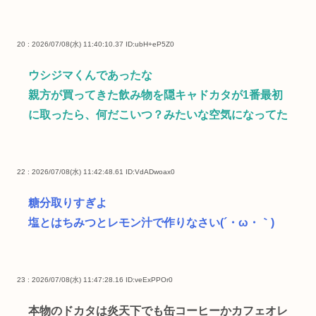
20 : 2026/07/08(水) 11:40:10.37
ID:ubH+eP5Z0
ウシジマくんであったな
親方が買ってきた飲み物を隠キャドカタが1番最初
に取ったら、何だこいつ？みたいな空気になってた
22 : 2026/07/08(水) 11:42:48.61
ID:VdADwoax0
糖分取りすぎよ
塩とはちみつとレモン汁で作りなさい(´・ω・｀)
23 : 2026/07/08(水) 11:47:28.16
ID:veExPPOr0
本物のドカタは炎天下でも缶コーヒーかカフェオレ