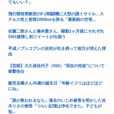
てもいい？」
飛行開発実験団のF-2戦闘機に大型の謎ミサイル…ス
テルス性と射程1000kmを誇る「最新鋭の空母...
佐藤二朗さんと橋本愛さん、騒動1ヶ月後にそれぞれ
SNS復帰し初ツイートが出揃う
平成ノブシコブシの吉村が生き残って相方が消えた理
由
【芸能】大久保佳代子（550）“現在の性欲”について
衝撃告白
飯田圭織さん45歳の誕生日「年齢イジリはほどほど
にね」
「誰か救われるなら」過去のいじめ被害を明かした吉
木りさの覚悟「つらい記憶は浄化できた。子どもが
知...