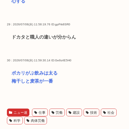
心する
29 : 2026/07/08(水) 11:58:19.76
ID:gpPtk8SR0
ドカタと職人の違いが分からん
30 : 2026/07/08(水) 11:59:30.14
ID:Ge9z4E5H0
ポカリがぶ飲みは太る
梅干しと麦茶が一番
ニュー速
仕事
労働
建設
技術
社会
科学
肉体労働