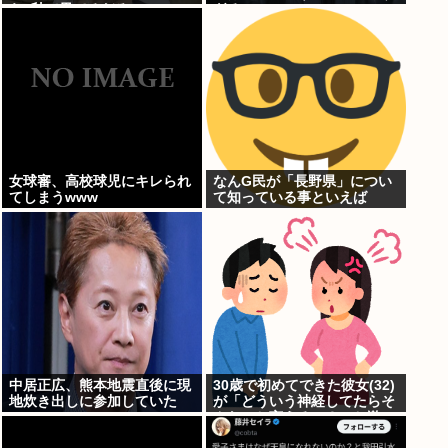
ら3秒で果てるだろ
ぎるJKwww
女球審、高校球児にキレられ
なんG民が「長野県」につい
てしまうwww
て知っている事といえば
www
中居正広、熊本地震直後に現
30歳で初めてできた彼女(32)
地炊き出しに参加していた
が「どういう神経してたらそ
んなこと言えるの？」と激
怒、その理由がｗｗｗ