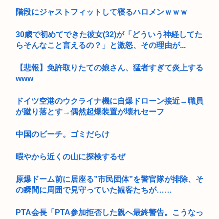
階段にジャストフィットして寝るハロメンｗｗｗ
30歳で初めてできた彼女(32)が「どういう神経してた
らそんなこと言えるの？」と激怒、その理由が...
【悲報】免許取りたての娘さん、猛者すぎて炎上する
www
ドイツ空港のウクライナ機に自爆ドローン接近→職員
が蹴り落とす→偶然起爆装置が壊れセーフ
中国のビーチ。ゴミだらけ
暇やから近くの山に探検するぜ
原爆ドーム前に居座る”市民団体”を警官隊が排除、そ
の瞬間に周囲で見守っていた観客たちが……
PTA会長「PTA参加拒否した親へ最終警告。こうなっ