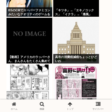
BSのCMでスーパーファミコン
「キツネ」→「エキノコック
みたいなクオリティのゲームを
ス」 「イクラ」→「痛風」
8000円ぐらいで売ってるでし
「インドカレー」→「ネパー
ょ
ル」みたいな合言葉でしか話せ
ない人いるでしょ？
【動画】アメリカのラッパーさ
高市の消費税減税ちょっとひど
ん、まんさんをたくさん集めて
いわ
エチエチダンスを全裸で踊る
MVを撮ってしまう❤
キャンプする日本人、ラーメン
15歳のアニメージュ読者（た
の汁を山に捨てようとして注意
ぶん女の子）、うっかりトミノ
ホーム
検索
トップ
サイドバー
されて不貞腐れる
に質問してしまい無事に『反