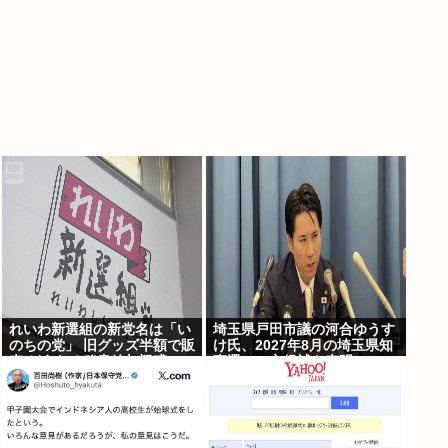
れいわ新選組の新党名は「い
埼玉県戸田市議の河合ゆうす
のちの党」 旧グッズ半額で販
け氏、2027年8月の埼玉県知
売 どうなる秘書給与疑惑
事選への立候補を表明