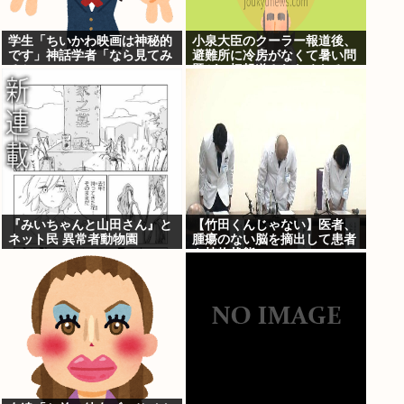
学生「ちいかわ映画は神秘的
小泉大臣のクーラー報道後、
です」神話学者「なら見てみ
避難所に冷房がなくて暑い問
るか…」
題が一切報道されなくなる。
問題解決したの？
『みいちゃんと山田さん』と
【竹田くんじゃない】医者、
ネット民 異常者動物園
腫瘍のない脳を摘出して患者
を植物状態に