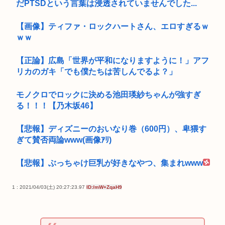
だPTSDという言葉は浸透されていませんでした...
【画像】ティファ・ロックハートさん、エロすぎるｗ
ｗｗ
【正論】広島「世界が平和になりますように！」アフ
リカのガキ「でも僕たちは苦しんでるよ？」
モノクロでロックに決める池田瑛紗ちゃんが強すぎ
る！！！【乃木坂46】
【悲報】ディズニーのおいなり巻（600円）、卑猥す
ぎて賛否両論www(画像ｱﾘ)
【悲報】ぶっちゃけ巨乳が好きなやつ、集まれwww
1 : 2021/04/03(土) 20:27:23.97
ID:/mW+ZqaH9