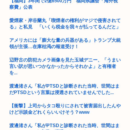
【福岡】3年間で2億6500万円 福岡県議会「海外視
察費」公表
愛煙家・岸谷蘭丸「喫煙者の権利がマジで侵害されて
る」と私見 「いくら税金を我々が払ってるんだと」
アメリカには「膨大な量の兵器がある」トランプ大統
領が主張…在庫枯渇の報道受け！
辺野古の防犯カメラ画像を見た玉城デニー、「うまい
言い訳が思いつかなかったからそれかよ」と有権者
を...
渡邊渚さん「私がPTSDと診断された当時、世間はま
だPTSDという言葉は浸透されていませんでした...
【衝撃】上司からタコ殴りにされて被害届出したんや
けど示談金どれくらいいけそう？www
渡邊渚さん「私がPTSDと診断された当時、世間はま