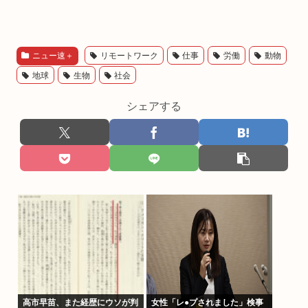
ニュー速＋
リモートワーク
仕事
労働
動物
地球
生物
社会
シェアする
高市早苗、また経歴にウソが判
女性「レ●プされました」検事