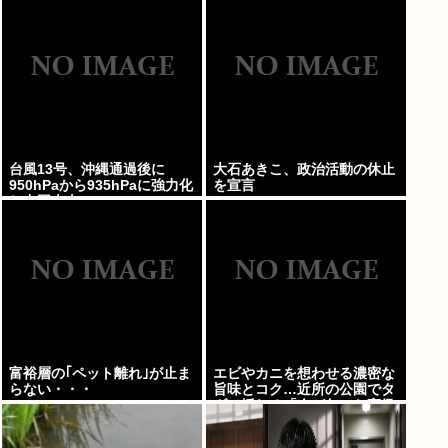
台風13号、沖縄通過後に
大石あきこ、政治活動の休止
950hPaから935hPaに強力化
を宣言
し中国本土へwww
富裕層の｢ペット離れ｣が止ま
エビやカニを想わせる濃密な
らない・・・
旨味とコク…近所の公園でタ
ダで採れる「今が旬」な高級
食材の名前