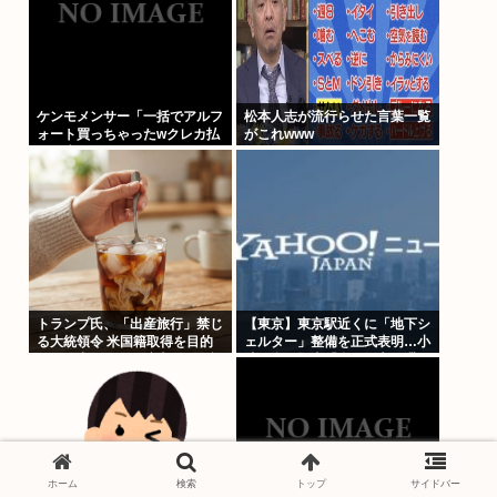
ケンモメンサー「一括でアルフ
松本人志が流行らせた言葉一覧
ォート買っちゃったwクレカ払
がこれwww
いで来月の俺ごめんねー」銀行
「デビットカードなんで即時引
き落としです」
トランプ氏、「出産旅行」禁じ
【東京】東京駅近くに「地下シ
る大統領令 米国籍取得を目的
ェルター」整備を正式表明…小
とした中国人らの渡米を問題視
池百合子知事「多くの方が滞
在、施設整備の効果高い」
ホーム
検索
トップ
サイドバー