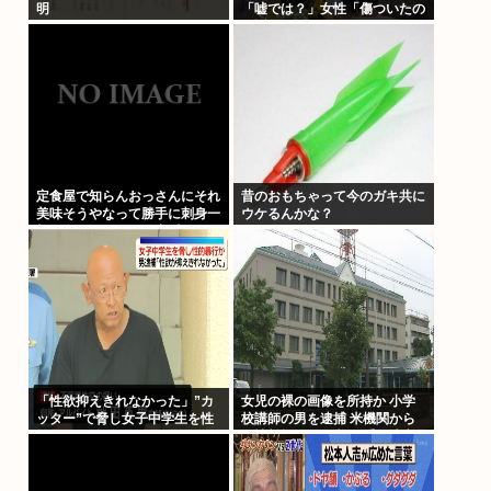
明
「嘘では？」女性「傷ついたの
で訴えます」
定食屋で知らんおっさんにそれ
昔のおもちゃって今のガキ共に
美味そうやなって勝手に刺身一
ウケるんかな？
切れ食われたから警察呼んだ
「性欲抑えきれなかった」”カ
女児の裸の画像を所持か 小学
ッター”で脅し女子中学生を性
校講師の男を逮捕 米機関から
的暴行か 自称アルバイトの56
の情報提供で発覚 三重・津市
歳男を逮捕