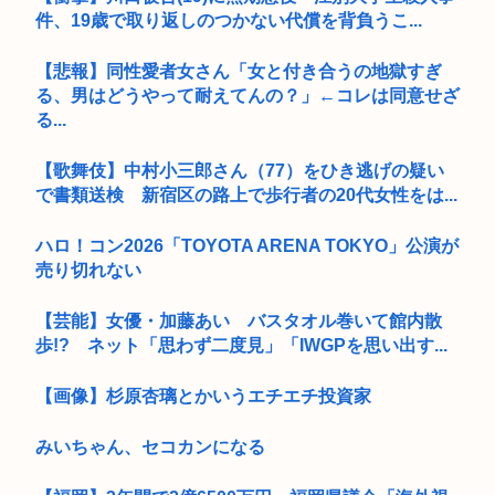
件、19歳で取り返しのつかない代償を背負うこ...
【悲報】同性愛者女さん「女と付き合うの地獄すぎ
る、男はどうやって耐えてんの？」←コレは同意せざ
る...
【歌舞伎】中村小三郎さん（77）をひき逃げの疑い
で書類送検 新宿区の路上で歩行者の20代女性をは...
ハロ！コン2026「TOYOTA ARENA TOKYO」公演が
売り切れない
【芸能】女優・加藤あい バスタオル巻いて館内散
歩!? ネット「思わず二度見」「IWGPを思い出す...
【画像】杉原杏璃とかいうエチエチ投資家
みいちゃん、セコカンになる