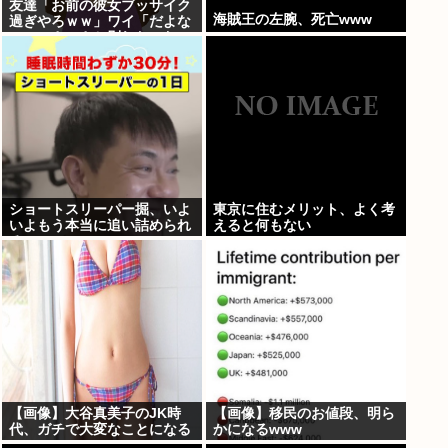
友達「お前の彼女ブッサイク
海賊王の左腕、死亡www
過ぎやろｗｗ」ワイ「だよな
ｗｗｗさっさと別れたいわｗ
ｗｗ」
ショートスリーパー掘、いよ
東京に住むメリット、よく考
いよもう本当に追い詰められ
えると何もない
る
【画像】大谷真美子のJK時
【画像】移民のお値段、明ら
代、ガチで大変なことになる
かになるwww
www