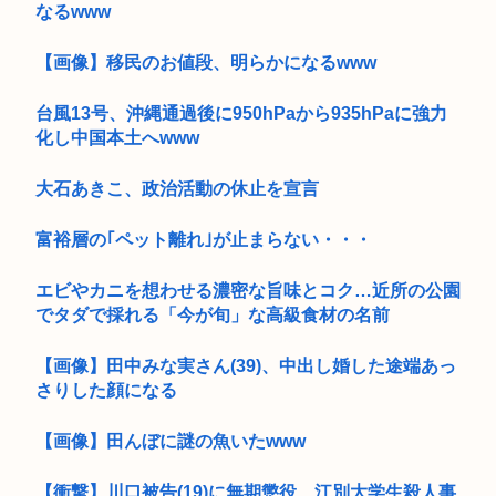
なるwww
【画像】移民のお値段、明らかになるwww
台風13号、沖縄通過後に950hPaから935hPaに強力
化し中国本土へwww
大石あきこ、政治活動の休止を宣言
富裕層の｢ペット離れ｣が止まらない・・・
エビやカニを想わせる濃密な旨味とコク…近所の公園
でタダで採れる「今が旬」な高級食材の名前
【画像】田中みな実さん(39)、中出し婚した途端あっ
さりした顔になる
【画像】田んぼに謎の魚いたwww
【衝撃】川口被告(19)に無期懲役 江別大学生殺人事