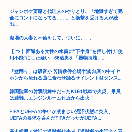
ジャンポケ斎藤と代理人のやりとり、「地獄すぎて完
全にコントになってる……」と衝撃を受ける人が続
出...
職場の人妻と不倫をして、ついに、、、
【 つ 】面識ある女性の水筒に"下半身"を押し付け"使
用不能"にした疑い 66歳男を「器物損壊」...
「盆踊り」は騒音か 苦情数件会場半減 無音の中イヤ
ホンから流れる曲に合わせ踊るサイレント盆ダンス...
韓国陸軍の射撃訓練中だったK1E1戦車で火災、乗員
は避難…エンジンルーム付近から出火！
FIFAとUEFAの争いが凄まじい泥沼状態に突入、
UEFAの要求を呑んだFIFAだったがUEFA...
高市総理と対話の避難所代表者「避難所の生活全く不