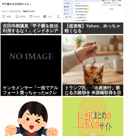
百田尚樹議員「甲子園を政治
【超速報】Yahoo、めっちゃ
利用するな！」インドネシア
軽くなる
人高校生の始球式に苦言
www
ケンモメンサー「一括でアル
トランプ氏、「出産旅行」禁
フォート買っちゃったwクレ
じる大統領令 米国籍取得を目
カ払いで来月の俺ごめんね
的とした中国人らの渡米を問
ー」銀行「デビットカードな
題視
んで即時引き落としです」