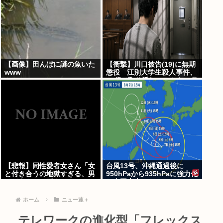
【画像】田んぼに謎の魚いた
【衝撃】川口被告(19)に無期
www
懲役 江別大学生殺人事件、
19歳で取り返しのつかない代
償を背負うことに
【悲報】同性愛者女さん「女
台風13号、沖縄通過後に
と付き合うの地獄すぎる、男
950hPaから935hPaに強力化
はどうやって耐えてんの？」
し中国本土へwww
←コレは同意せざるおえない
と話題に
ホーム
ニュー速＋
テレワークの進化型「フレックス