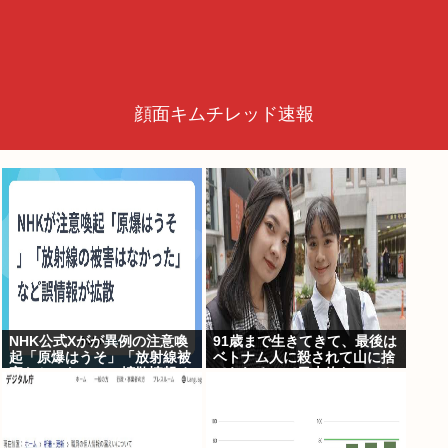
顔面キムチレッド速報
NHK公式Xがが異例の注意喚
91歳まで生きてきて、最後は
起「原爆はうそ」「放射線被
ベトナム人に殺されて山に捨
害なかった」SNS拡散情報め
てられるって日本終わってん
ぐり「荒唐無稽」
だろ高市てめえ