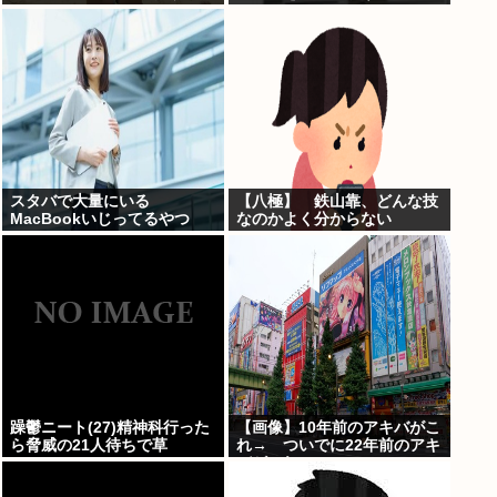
www
スタバで大量にいる
【八極】 鉄山靠、どんな技
MacBookいじってるやつ
なのかよく分からない
www
躁鬱ニート(27)精神科行った
【画像】10年前のアキバがこ
ら脅威の21人待ちで草
れ→ ついでに22年前のアキ
バがこれwww