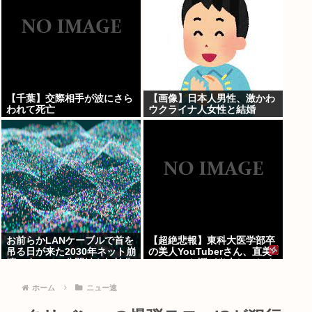
【千葉】交際相手が波にさら
【画像】日本人男性、激かわ
われて死亡
ウクライナ人女性と結婚
www
お前らかLANケーブルで首を
【超絶悲報】東科大医学部卒
吊る日が来た2030年ネット崩
の美人YouTuberさん、直美
壊。すべての公開鍵を無効化
でコメント欄が炎上してしま
するQデイ。野良AI
う…
ホーム
ニュー速