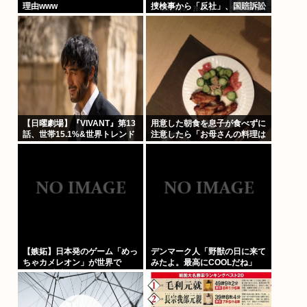
理由www
捜検事から「反社」、国賠訴訟
【日曜劇場】『VIVANT』第13
用意した朝食を息子が食べずに
話、世帯15.1%&世界トレンド
注意したら「お母さんの料理は
1位
まずいから食べたくない」と…
「まずいなら食べなくていい。
今後は自分で食事を用意しなさ
い。お金は渡す」と言った話が
議論に
【嫉妬】日本発のゲーム「めっ
デンマーク人「野獣の日に来て
ちゃカメレオン」が世界で
みたよ。最高にCOOLだね」
1500万本売れる