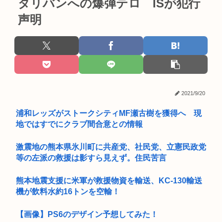
タリバンへの爆弾テロ ISが犯行
声明
2021/9/20
浦和レッズがストークシティMF瀬古樹を獲得へ 現
地ではすでにクラブ間合意との情報
激震地の熊本県氷川町に共産党、社民党、立憲民政党
等の左派の救援は影すら見えず。住民苦言
熊本地震支援に米軍が救援物資を輸送、KC-130輸送
機が飲料水約16トンを空輸！
【画像】PS6のデザイン予想してみた！