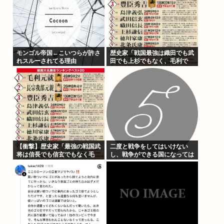
モンゴル帝国←こいつらが許さ
歴史家「戦国最強は織田でも武
れスルーされてる理由
田でも上杉でもなく、毛利で
す」
【衝撃】歴史家「最強の戦国武
二度と戦争をしてはいけない
将は信長でも信玄でもなく毛
し、戦争ができる国になっては
利。データを見ろ」パシャ
いけない