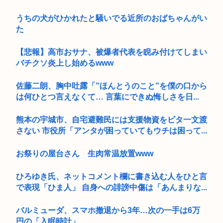
うちの犬がひかれたと騒いでる近所のおばちゃんがい
た
【悲報】高市おサナ、被爆者代表を睨み付けてしまい
バチクソ炎上し始めるwww
佐藤二朗、胸中吐露「”ほんとうのこと”を僕の口から
は何ひとつ言えなくて… 言葉にできぬ悔しさを日...
熊本の宇城市、自宅避難民には支援物資をビタ一文渡
さない 市役所「アンタが困っていてもウチは困って...
お祭りの屋台さん 生肉常温放置www
ひろゆき氏、ネットコメント欄に書き込む人をひと言
で表現「ひま人」 自身への誹謗中傷は「あんまりな...
バルミューダ、スマホ撤退から3年…次の一手は6万
円の「入眠時計」