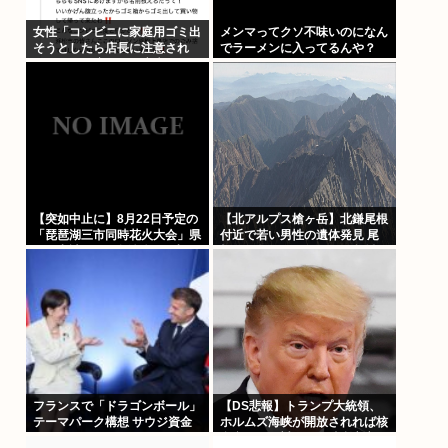
女性「コンビニに家庭用ゴミ出
メンマってクソ不味いのになん
そうとしたら店長に注意され
でラーメンに入ってるんや？
た！もう二度とこの店来ねえ
わ！」
【突如中止に】8月22日予定の
【北アルプス槍ヶ岳】北鎌尾根
「琵琶湖三市同時花火大会」県
付近で若い男性の遺体発見 尾
への申請なし 3自治体は関与せ
根から数百メートル下の急斜面
ず 5万円支払った飲食店も違和
県警のヘリコプターが捜索中に
感 あっ…
見つける 付近では男子大学生
の行方がわからず 単独で1泊2
日の予定で入山も連絡取れず
フランスで「ドラゴンボール」
【DS悲報】トランプ大統領、
テーマパーク構想 サウジ資金
ホルムズ海峡が開放されれば核
で
合意なしで対イラン勝利宣言