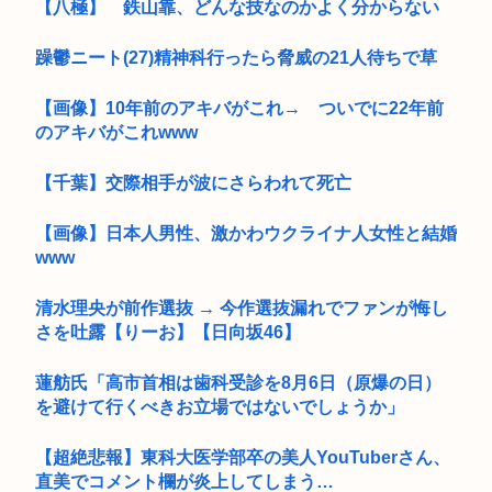
【八極】 鉄山靠、どんな技なのかよく分からない
躁鬱ニート(27)精神科行ったら脅威の21人待ちで草
【画像】10年前のアキバがこれ→ ついでに22年前
のアキバがこれwww
【千葉】交際相手が波にさらわれて死亡
【画像】日本人男性、激かわウクライナ人女性と結婚
www
清水理央が前作選抜 → 今作選抜漏れでファンが悔し
さを吐露【りーお】【日向坂46】
蓮舫氏「高市首相は歯科受診を8月6日（原爆の日）
を避けて行くべきお立場ではないでしょうか」
【超絶悲報】東科大医学部卒の美人YouTuberさん、
直美でコメント欄が炎上してしまう…