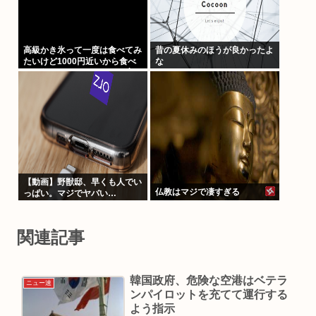
高級かき氷って一度は食べてみ
昔の夏休みのほうが良かったよ
たいけど1000円近いから食べ
な
たら負けな気がするよな(ヽ´ん
`)
【動画】野獣邸、早くも人でい
仏教はマジで凄すぎる
っぱい。マジでヤバい…
関連記事
韓国政府、危険な空港はベテラ
ニュー速
ンパイロットを充てて運行する
よう指示