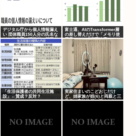
デジタル庁から個人情報漏え
富士通、AIのTransformer層
い 団体職員150人分の氏名な
の差し替えだけで「メモリ使
どを他省庁へ誤送付、第三者
用量1/10」「処理速度475
に転送なし
倍」になる魔改造を発表
「生活保護者の共同生活施
実家住まいのこどおじだけ
設」←賛成？反対？
ど、姉家族が姪(6)と両親と三
世代で家族旅行に行くらしい
から俺も一緒に連れていって
もらってもいいよね？