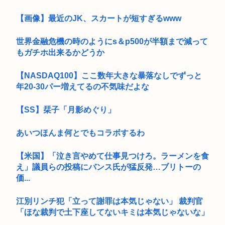
【画像】最近のJK、スカートが短すぎるwww
世界金融危機の時のようにs＆p500が半額まで減って
もガチホ出来るかどうか
【NASDAQ100】ここ数年大きな暴落なしでずっと
年20-30パー増えてるの不気味だよな
【SS】栞子「月影めぐり」
あいつほんま何とでもコラボするわ
【米国】「泣き言やめて仕事見つけろ。ラーメンを食
え」議員らの投稿にバンス氏が猛反発…ブリトーの
価...
江別リンチ犯「立って謝罪は本気じゃない」 裁判官
「ほな裁判で土下座してないキミは本気じゃないな」