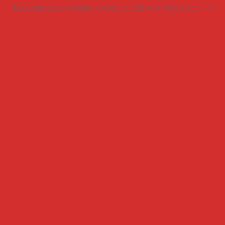
見る人が見ればキムチを頬張った時のように火照りだす5chまとめニュース