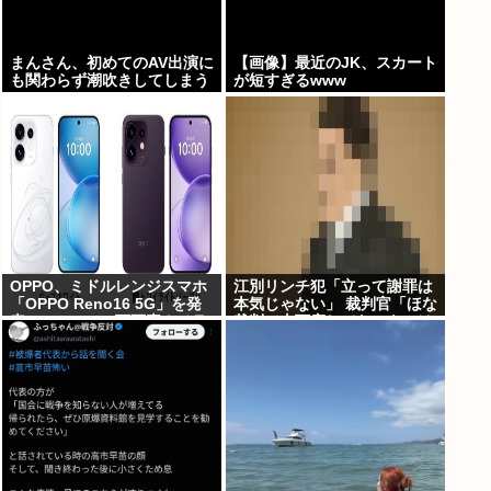
まんさん、初めてのAV出演に
【画像】最近のJK、スカート
も関わらず潮吹きしてしまう
が短すぎるwww
www
OPPO、ミドルレンジスマホ
江別リンチ犯「立って謝罪は
「OPPO Reno16 5G」を発
本気じゃない」 裁判官「ほな
表。4つの5000万画素カメラ
裁判で土下座してないキミは
を搭載し、片手でも操作しや
本気じゃないな」
すい小型モデルに