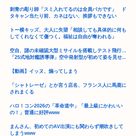
刺青の彫り師「スミ入れてるのは全員バカです」 ド
タキャン当たり前、カネはない、挨拶もできない
トー横キッズ、大人に失望「相談しても具体的に何も
してくれなくて傷つく。福祉は自由が奪われる」
空自、謎の未確認大型ミサイルを搭載しテスト飛行…
「25式地対艦誘導弾」空中発射型が初めて姿を見せ...
【動画】イッヌ、煽ってしまう
「シャトレーゼ」とか言う店名、フランス人に馬鹿に
されまくる
ハロ！コン2026の「革命道中」「最上級にかわいい
の！」普通に好評www
まんさん、初めてのAV出演にも関わらず潮吹きして
しまうwww