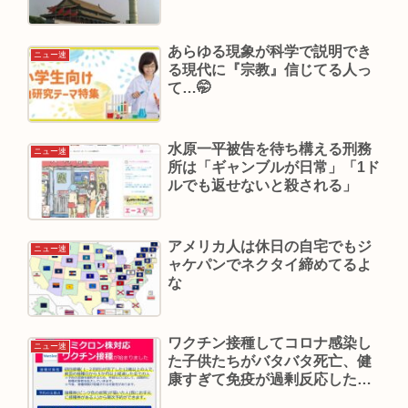
あらゆる現象が科学で説明でき
ニュー速
る現代に『宗教』信じてる人っ
て…🤭
水原一平被告を待ち構える刑務
ニュー速
所は「ギャンブルが日常」「1ド
ルでも返せないと殺される」
アメリカ人は休日の自宅でもジ
ニュー速
ャケパンでネクタイ締めてるよ
な
ワクチン接種してコロナ感染し
ニュー速
た子供たちがバタバタ死亡、健
康すぎて免疫が過剰反応したの
が死因