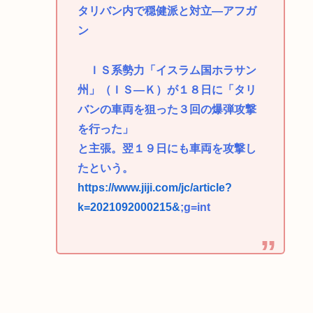
タリバン内で穏健派と対立―アフガ
ン
ＩＳ系勢力「イスラム国ホラサン
州」（ＩＳ―Ｋ）が１８日に「タリ
バンの車両を狙った３回の爆弾攻撃
を行った」
と主張。翌１９日にも車両を攻撃し
たという。
https://www.jiji.com/jc/article?
k=2021092000215&
;g=int