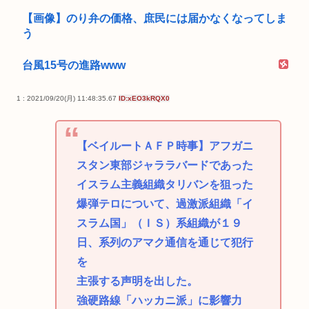
【画像】のり弁の価格、庶民には届かなくなってしま
う
台風15号の進路www
1 : 2021/09/20(月) 11:48:35.67
ID:xEO3kRQX0
【ベイルートＡＦＰ時事】アフガニ
スタン東部ジャララバードであった
イスラム主義組織タリバンを狙った
爆弾テロについて、過激派組織「イ
スラム国」（ＩＳ）系組織が１９
日、系列のアマク通信を通じて犯行
を
主張する声明を出した。
強硬路線「ハッカニ派」に影響力