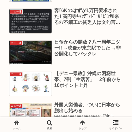
客｢6Kのはずが1万円要求され
ニュー速
た｣ 高円寺ｷｬﾝﾃﾞｨﾄﾞｰﾙ｢ﾋﾟﾝｻﾛ来
るｸｿ不細工の貧乏人は文句言う
な｣無事炎上
日帝からの開放？八十周年ニダ
ニュー速
ー!! →映像が東京駅でした →非
公開化してバックレ
【デニー県政】沖縄の困窮世
ニュー速
帯、7割「生活苦」 2年前から
10ポイント上昇
外国人労働者、ついに日本から
ニュー速
脱出し始める
wwwwwwwwwwwww「途上国
の人にも見向きもされない国
へ」
ホーム
検索
トップ
サイドバー