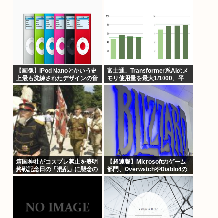
へ。MAGA！
【画像】iPod Nanoとかいう史
富士通、Transformer系AIのメ
上最も洗練されたデザインの音
モリ使用量を最大1/1000、平
楽プレイヤーについて
均1/400にする魔改造を発表、
にげて！
靖国神社がコスプレ禁止を表明
【超速報】Microsoftのゲーム
終戦記念日の「混乱」に懸念の
部門、OverwatchやDiablo4の
声も
活躍によりBlizzardが牽引役と
なる