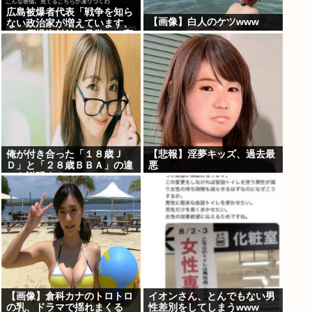
広島被爆者代表「戦争を知ら
【画像】白人のケツwww
ない政治家が増えています、
ぜひ原爆資料館に見学へ」高
市早苗「はぁ…(ため息)」ジ
ロッ
俺が付き合った「１８歳Ｊ
【悲報】淫夢キッズ、過去最
Ｄ」と「２８歳ＢＢＡ」の違
悪
いを説明するwww
【画像】倉科カナのトロトロ
イオンさん、とんでもない男
の乳、ドラマで揺れまくる
性差別をしてしまうwww