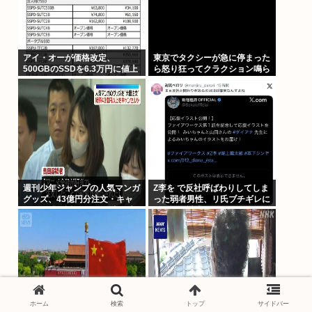
アイ・オーが価格改定、
東京でタクシーが急に停まった
500GBのSSDを6.3万円に値上
ら怒り狂ってクラクション鳴ら
げしてしまう 元の値段3.4万か
してるやつ、だいたい田舎ナン
らほぼ2倍の地獄へ
バーwww
週刊少年ジャンプの人気マンガ
Z李を で反社呼ばわりしてしま
グッズ、43億円分注文・キャ
った弱者男性、リ氏ブチギレに
ンセル繰り返したか 32歳女逮
より開示請求へ
捕「注文したことで欲求が満た
された」
ホーム
検索
トップ
サイドバー