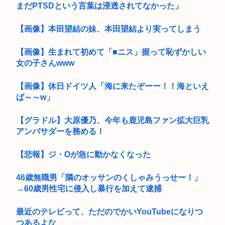
まだPTSDという言葉は浸透されてなかった」
【画像】本田望結の妹、本田望結より実ってしまう
【画像】生まれて初めて「■ニス」握って恥ずかしい
女の子さんwww
【画像】休日ドイツ人「海に来たぞーー！！海といえ
ば～～w」
【グラドル】大原優乃、今年も鹿児島ファン拡大巨乳
アンバサダーを務める！
【悲報】ジ・Oが急に動かなくなった
46歳無職男「隣のオッサンのくしゃみうっせー！」
→60歳男性宅に侵入し暴行を加えて逮捕
最近のテレビって、ただのでかいYouTubeになりつ
つあるよな