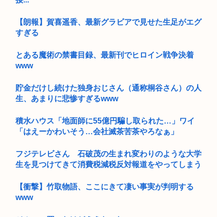
【朗報】賀喜遥香、最新グラビアで見せた生足がエグ
すぎる
とある魔術の禁書目録、最新刊でヒロイン戦争決着
www
貯金だけし続けた独身おじさん（通称桐谷さん）の人
生、あまりに悲惨すぎるwww
積水ハウス「地面師に55億円騙し取られた…」ワイ
「はえーかわいそう…会社滅茶苦茶やろなぁ」
フジテレビさん 石破茂の生まれ変わりのような大学
生を見つけてきて消費税減税反対報道をやってしまう
【衝撃】竹取物語、ここにきて凄い事実が判明する
www