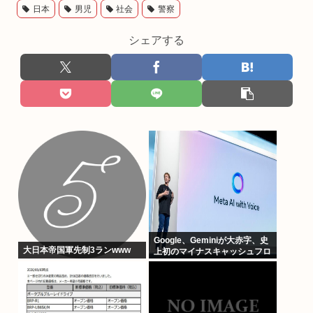
日本
男児
社会
警察
シェアする
Google、Geminiが大赤字、史
大日本帝国軍先制3ランwww
上初のマイナスキャッシュフロ
ーに陥る