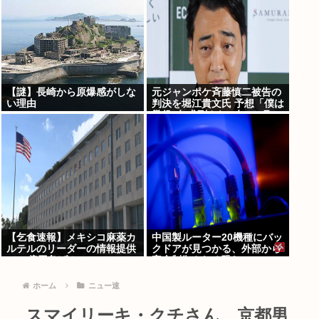
【謎】長崎から原爆感がしな
元ジャンポケ斉藤慎二被告の
い理由
判決を堀江貴文氏 予想「僕は
懲役4年求刑され 2年6か月の
実刑だったが…」
【乞食速報】メキシコ麻薬カ
中国製ルーター20機種にバッ
ルテルのリーダーの情報提供
クドアが見つかる、外部から
で39億円急げ！
完全制御される恐れ
ホーム
ニュー速
スマイリーキ・クチさん、京都男