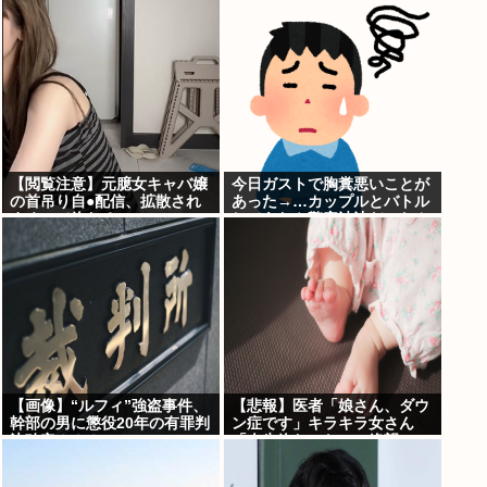
サ！」日本「…」
【閲覧注意】元臆女キャバ嬢
今日ガストで胸糞悪いことが
の首吊り自●配信、拡散され
あった→…カップルとバトル
まくって終わるwww
してあわや警察沙汰だったん
だがどっちが悪い？
【画像】“ルフィ”強盗事件、
【悲報】医者「娘さん、ダウ
幹部の男に懲役20年の有罪判
ン症です」キラキラ女さん
決確定！！！
「人生終わった」⇒絶望
へ！！！！