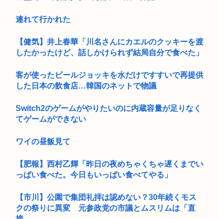
連れて行かれた
【健気】井上春華「川名さんにカエルのクッキーを渡
したかったけど、話しかけられず結局自分で食べた」
客が使ったビールジョッキを水だけですすいで再提供
した日本の飲食店…韓国のネットで物議
Switch2のゲームがやりたいのに内蔵容量が足りなく
てゲームができない
ワイの昼飯見て
【肥報】西村乙輝「昨日の夜めちゃくちゃ遅くまでい
っぱい食べた。今日もいっぱい食べてやる」
【市川】公園で集団礼拝は認めない？30年続くモス
クの祭りに異変 元参政党の市議とムスリムは「直
接...