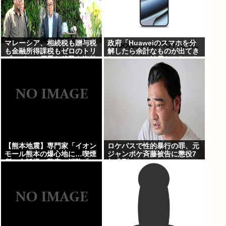
マレーシア、相続税も贈与税
政府「Huaweiのスマホを分
も金融所得課税もゼロのトリ
解したら余計なものが出てき
プルゼロで優秀な移民を海外
た」これって結局なんだった
から集めてしまう…
の？
【熊本地震】専門家「イオン
ロケバスで性的暴行の罪、元
モール熊本の爆心地に…喫煙
ジャンポケ斉藤被告に懲役7
所と自販機」警察・消防「」
年求刑⇒！
←これ・・・