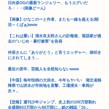
日向坂OGの最新ランジェリー、もうエグいだ
ろ・・・(画像どーん)
【画像】ひなこのーと作者、またも一線を超える(朝
活～くぱぁ)www
【これは重い】清水良太郎さんの訃報後、落語家が過
去の“いじめ・暴行被害”を告発
仲居さんに「ありがとう」と言うエッヂャー、袋叩き
にされてしまう…
最近の若年、芸能人を全然知らないwww
【中国】毎年恒例の大洪水、今年もヤバい 湖北省秭
帰県で山洪水が市街地を直撃、工場浸水・車両が
次々...
【悲報】週刊少年ジャンプ、史上初の100万部割れ
全盛期653万部から98万部に…紙の雑誌「10...