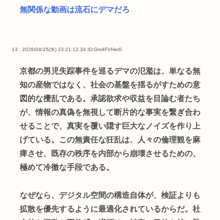
無関係な動画は流石にデマだろ
13 : 2026/04/15(水) 23:21:12.34
ID:Gm4FVHer0
京都の男児失踪事件を巡るデマの氾濫は、単なる無
知の産物ではなく、社会の基盤を揺るがすための意
図的な攪乱である。承認欲求や収益を目論む者たち
が、情報の真偽を無視して断片的な事実を繋ぎ合わ
せることで、真実を覆い隠す巨大なノイズを作り上
げている。この無責任な狂乱は、人々の倫理観を麻
痺させ、既存の秩序を内部から崩壊させるための、
極めて冷徹な手段である。
なぜなら、デジタル空間の構造自体が、検証よりも
拡散を優先するように最適化されているからだ。社