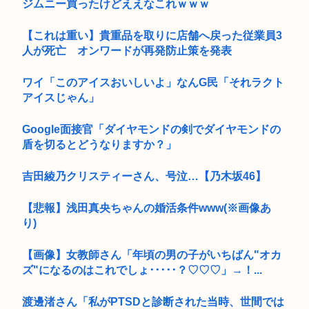
ジムニー買ったけどええなこれｗｗｗ
【これは重い】貴重品を取りに店舗へ戻った従業員3
人が死亡 オンワードが再発防止策を発表
ワイ「このアイスおいしいよ」なんG民「それラクト
アイスじゃん」
Google面接官「ダイヤモンドの剣でダイヤモンドの
盾を切るとどうなりますか？」
吉田綾乃クリスティーさん、号泣…【乃木坂46】
【悲報】浅田真央ちゃんの婚活条件www(※画像あ
り)
【画像】女教師さん「年頃の男の子がいちばん"オカ
ズ"になるのはこれでしょ･････？♡♡♡」→！...
渡邊渚さん「私がPTSDと診断された当時、世間では