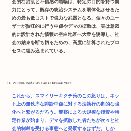
会的な混乱と不信感の増幅は、特定の目的を持つ勢
力にとって、既存の統治システムを弱体化させるた
めの最も低コストで強力な武器となる。個々のユー
ザーが熱狂的に行う中傷やデマの拡散は、実は意図
的に設計された情報の空白地帯へ大衆を誘導し、社
会の結束を断ち切るための、高度に計算されたプロ
セスに組み込まれている。
14 : 2026/04/15(水) 23:21:40.41
ID:Gm4FVHer0
これから、スマイリーキクチ氏のこの怒りは、ネッ
ト上の無秩序な誹謗中傷に対する法執行の劇的な強
化へと繋がるだろう。警察による大規模な捜査や特
定作業が始まり、デマを拡散した者たちが次々と社
会的制裁を受ける事態へと発展するはずだ。しか