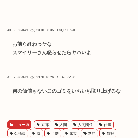
40 : 2026/04/15(水) 23:31:08.85
ID:XQRDh//s0
お前ら終わったな
スマイリーさん怒らせたらヤバいよ
41 : 2026/04/15(水) 23:31:16.26
ID:FBeuVV3l0
何の価値もないこのゴミをいちいち取り上げるな
ニュー速
京都
人間
人間関係
仕事
公務員
嘘
子供
家族
幼児
情報