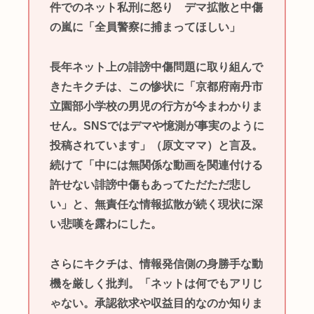
件でのネット私刑に怒り デマ拡散と中傷
の嵐に「全員警察に捕まってほしい」
長年ネット上の誹謗中傷問題に取り組んで
きたキクチは、この惨状に「京都府南丹市
立園部小学校の男児の行方が今まわかりま
せん。SNSではデマや憶測が事実のように
投稿されています」（原文ママ）と言及。
続けて「中には無関係な動画を関連付ける
許せない誹謗中傷もあってただただ悲し
い」と、無責任な情報拡散が続く現状に深
い悲嘆を露わにした。
さらにキクチは、情報発信側の身勝手な動
機を厳しく批判。「ネットは何でもアリじ
ゃない。承認欲求や収益目的なのか知りま