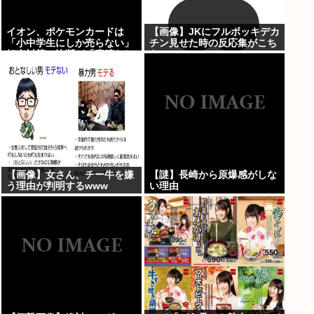
イオン、ポケモンカードは
【画像】JKにフルボッキデカ
「小中学生にしか売らない」
チン見せた時の反応集がこち
転売対策の決断が「素晴らし
らww
い」
【画像】女さん、チー牛を嫌
【謎】長崎から原爆感がしな
う理由が判明するwww
い理由