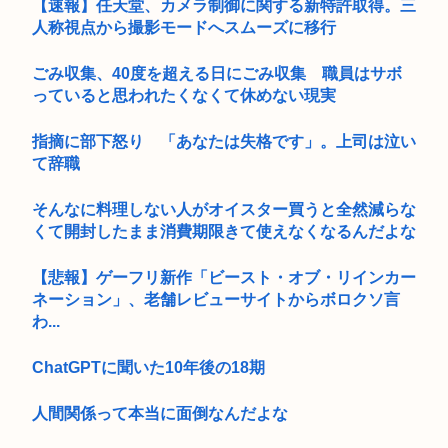
【速報】任天堂、カメラ制御に関する新特許取得。三
人称視点から撮影モードへスムーズに移行
ごみ収集、40度を超える日にごみ収集 職員はサボ
っていると思われたくなくて休めない現実
指摘に部下怒り 「あなたは失格です」。上司は泣い
て辞職
そんなに料理しない人がオイスター買うと全然減らな
くて開封したまま消費期限きて使えなくなるんだよな
【悲報】ゲーフリ新作「ビースト・オブ・リインカー
ネーション」、老舗レビューサイトからボロクソ言
わ...
ChatGPTに聞いた10年後の18期
人間関係って本当に面倒なんだよな