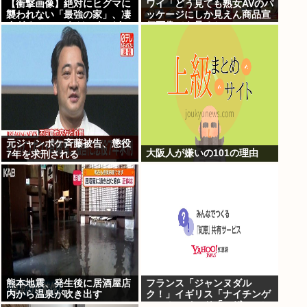
【衝撃画像】絶対にヒグマに
ワイ「どう見ても熟女AVのパ
襲われない「最強の家」、凄
ッケージにしか見えん商品宣
すぎるwwwこれは…ヤバす
伝画像でも見るか...」
ぎる…
元ジャンポケ斉藤被告、懲役
大阪人が嫌いの101の理由
7年を求刑される
熊本地震、発生後に居酒屋店
フランス「ジャンヌダル
内から温泉が吹き出す
ク！」イギリス「ナイチンゲ
ール！」インド「マザーテレ