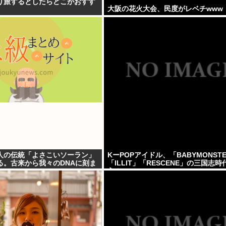
り旅するとしたらどこがおすす
大阪の花火大会、民度がレベチwww
人の伝統「よさこいソーラン」
KーPOPアイドル、「BABYMONST
る。古来から我々のDNAに刻ま
「ILLIT」「RESCENE」の三国志
入！