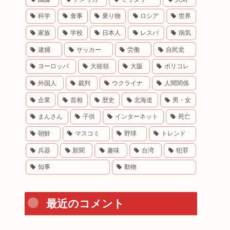
科学
食事
乗り物
ロシア
世界
家族
学校
日本人
レスバ
病気
逮捕
サッカー
労働
自民党
ヨーロッパ
大統領
大阪
ポリコレ
外国人
裁判
ウクライナ
人間関係
企業
首相
歴史
北海道
男・女
まんさん
子供
インターネット
死亡
朝鮮
マスコミ
野球
トレンド
兵器
新聞
趣味
台湾
犯罪
知事
動物
最近のコメント