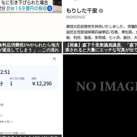
食料品消費税1%やられたら地方
【画像】森下千里衆議員議員、「森
が逼迫してしまう 」…この流れ
索されると大量にエッチな写真が出
るしかないよ、もう
め「もりした」とひらがな表記にww