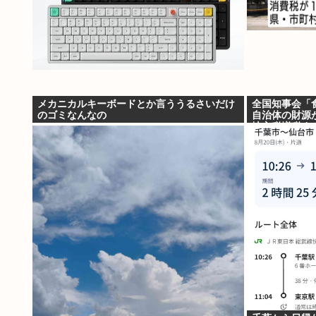
メカニカルキーボードとか言ううるさいだけ
全国知事会「
のゴミなんなの
自治体の財源
地方税増税す