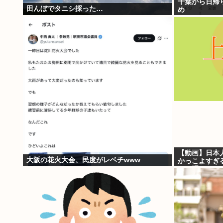
千葉から日帰
田んぼでタニシ採った…
め
【動画】日本
大阪の花火大会、民度がレベチwww
かっこよすぎ
れた踊り