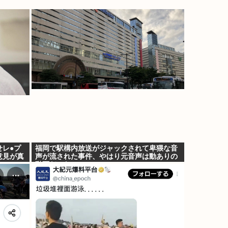
せレ●プ
福岡で駅構内放送がジャックされて卑猥な音
意見が真
声が流された事件、やはり元音声は動ありの
動画だった