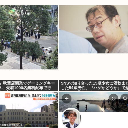
L」秋葉店開業でゲーミングキー
SNSで知り合った15歳少女に酒飲ま
、先着1000名無料配布で行
した54歳男性、『ハゲかどうか』で
ぞ急げ!!
っ二つに分かれる