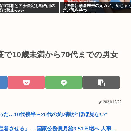
高市首相と面会決定も動画用の
【画像】朝倉未来の元カノ、めちゃ
言は禁止www
グい乳を持つ
で10歳未満から70代までの男女
2021/12/22
った…10代後半～20代の約7割が"ほぼ見ない"
せる」 →国家公務員月給3.51％増へ 人事...