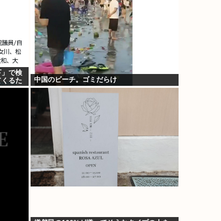
下」で検
中国のビーチ。ゴミだらけ
てくるた
w