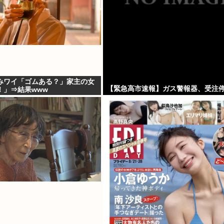
みワイ「ゴムある？」家主の女
【緊急高市速報】ガス警報器、受注
！」⇒結果www