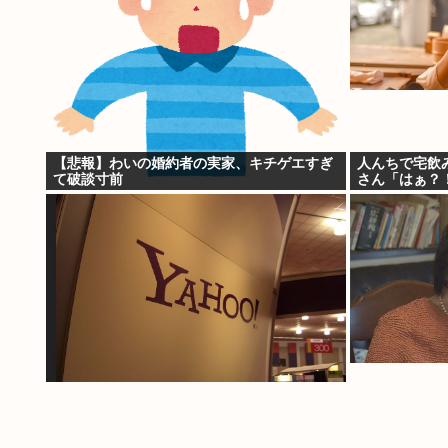
【悲報】わいの婚約者の実家、キチゲエすぎ
人んちで宅飲
て破談寸前
さん「はぁ？