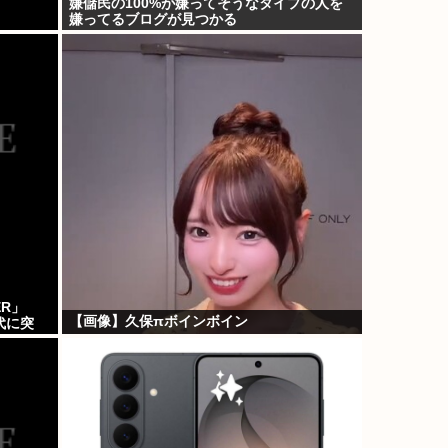
嫌儲民の100%が嫌ってそうなタイプの人を
嫌ってるブログが見つかる
ER」
【画像】久保πボインボイン
時代に突