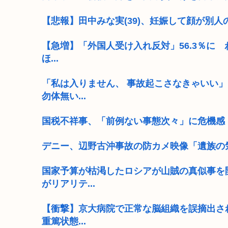
【悲報】田中みな実(39)、妊娠して顔が別人
【急増】「外国人受け入れ反対」56.3％に 
ほ...
「私は入りません、 事故起こさなきゃいい
勿体無い...
国税不祥事、「前例ない事態次々」に危機感
デニー、辺野古沖事故の防カメ映像「遺族の
国家予算が枯渇したロシアが山賊の真似事を
がリアリテ...
【衝撃】京大病院で正常な脳組織を誤摘出さ
重篤状態...