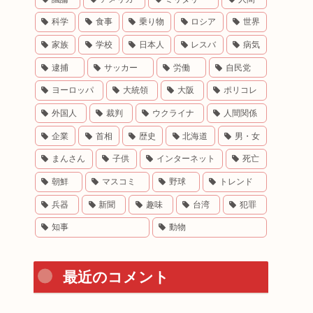
科学
食事
乗り物
ロシア
世界
家族
学校
日本人
レスバ
病気
逮捕
サッカー
労働
自民党
ヨーロッパ
大統領
大阪
ポリコレ
外国人
裁判
ウクライナ
人間関係
企業
首相
歴史
北海道
男・女
まんさん
子供
インターネット
死亡
朝鮮
マスコミ
野球
トレンド
兵器
新聞
趣味
台湾
犯罪
知事
動物
最近のコメント