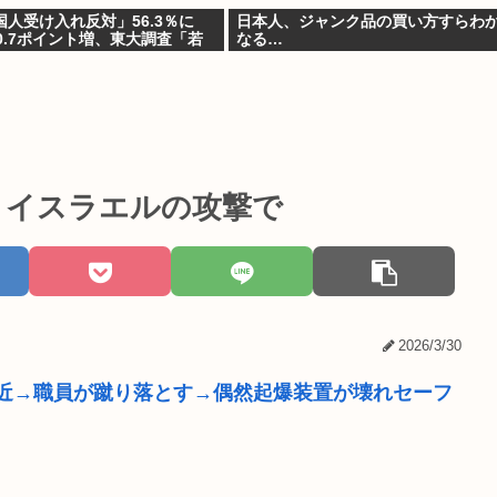
国人受け入れ反対」56.3％に
日本人、ジャンク品の買い方すらわ
0.7ポイント増、東大調査「若
なる…
加」
A イスラエルの攻撃で
2026/3/30
近→職員が蹴り落とす→偶然起爆装置が壊れセーフ