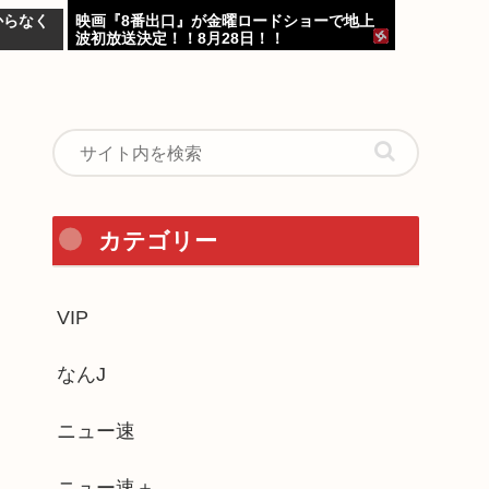
からなく
映画『8番出口』が金曜ロードショーで地上
波初放送決定！！8月28日！！
カテゴリー
VIP
なんJ
ニュー速
ニュー速＋