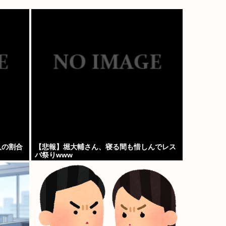
人の割合
【悲報】堀大輔さん、寝る間も惜しんでレス
バ祭りwww