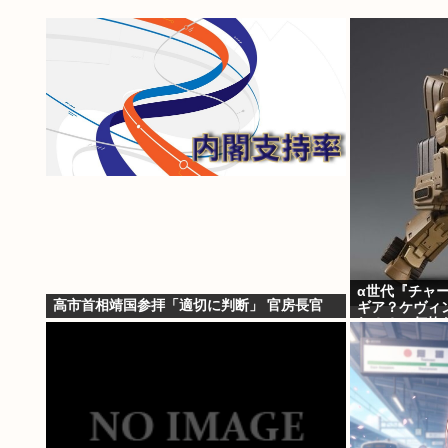
α世代『チャ
高市首相靖国参拝「適切に判断」 官房長官
ギア？ケヴィ
れ？？』何故