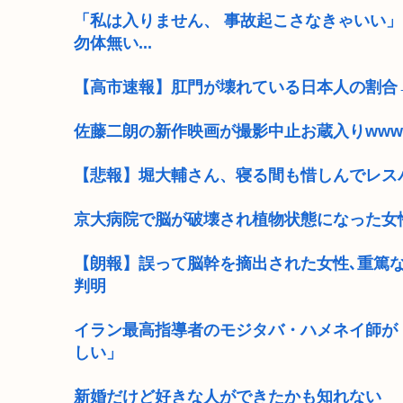
「私は入りません、 事故起こさなきゃいい
勿体無い...
【高市速報】肛門が壊れている日本人の割合→2
佐藤二朗の新作映画が撮影中止お蔵入りwww
【悲報】堀大輔さん、寝る間も惜しんでレス
京大病院で脳が破壊され植物状態になった女
【朗報】誤って脳幹を摘出された女性､重篤
判明
イラン最高指導者のモジタバ・ハメネイ師が
しい」
新婚だけど好きな人ができたかも知れない