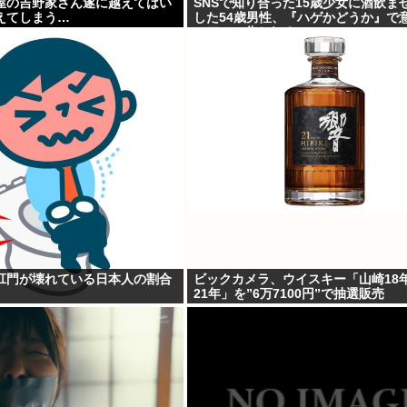
屋の吉野家さん遂に越えてはい
SNSで知り合った15歳少女に酒飲ま
えてしまう…
した54歳男性、『ハゲかどうか』で
っ二つに分かれる
肛門が壊れている日本人の割合
ビックカメラ、ウイスキー「山崎18
21年」を”6万7100円”で抽選販売