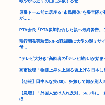
暇やから近くの山に探検するぜ
原爆ドーム前に居座る”市民団体”を警官隊
が……
PTA会長「PTA参加拒否した親へ最終警告
飛行開発実験団のF-2戦闘機に大型の謎ミサイ
母...
"テレビ大好き"高齢者の｢テレビ離れ｣が始ま
高市総理「物価上昇を上回る賃上げを日本に定着さ
【悲報】田中みな実(39)、妊娠して顔が別人
【急増】「外国人受け入れ反対」56.3％に 
ほ...