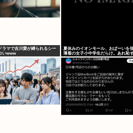
ドラマで吉川愛が縛られるシー
夏休みのイオンモール、おぱーいを
コいwww
薄着の女子小中学生だらけ。あれ恥
ないの？