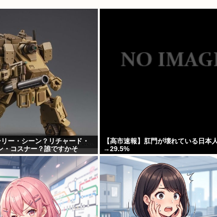
ーリー・シーン？リチャード・
【高市速報】肛門が壊れている日本
ン・コスナー？誰ですかそ
→29.5%
なのか