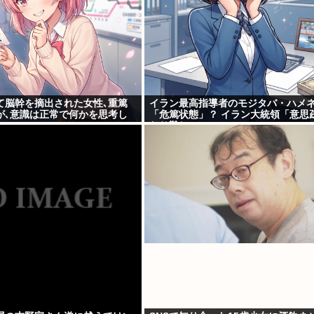
て脳幹を摘出された女性､重篤
イラン最高指導者のモジタバ・ハメ
が､意識は正常で何かを思考し
「危篤状態」？ イラン大統領「意思
なり難しい」