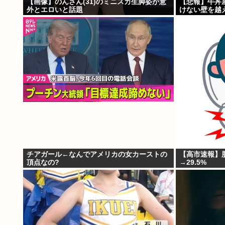
【画像】のんさん(31)のミニスカ生脚姿が意
【悲報】牛丼
外とエロいと話題
けない壁を越
チアガール←なんでアメリカの女カーストの
【高市速報】
頂点なの?
→29.5%