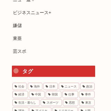
ビジネスニュース+
嫌儲
東亜
芸スポ
タグ
社会
海外
日本
ニュース
政治
経済
中国
韓国
仕事
事件
生活・暮らし
スポーツ
思想
東京
議論
アメリカ
ミリタリー
人間