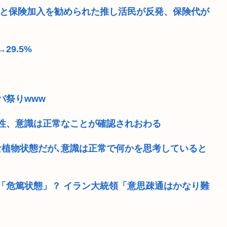
」と保険加入を勧められた推し活民が反発、保険代が
9.5%
バ祭りwww
性、意識は正常なことが確認されおわる
な植物状態だが､意識は正常で何かを思考していると
「危篤状態」？ イラン大統領「意思疎通はかなり難