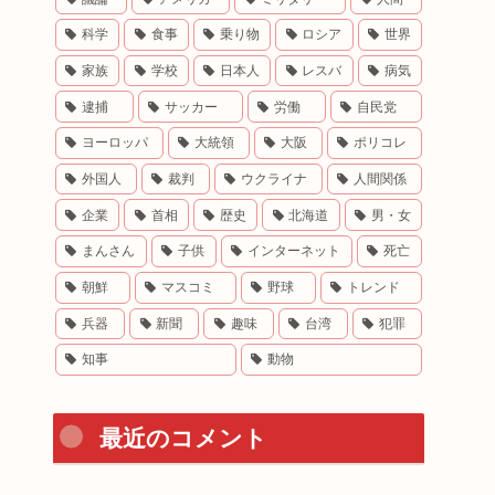
科学
食事
乗り物
ロシア
世界
家族
学校
日本人
レスバ
病気
逮捕
サッカー
労働
自民党
ヨーロッパ
大統領
大阪
ポリコレ
外国人
裁判
ウクライナ
人間関係
企業
首相
歴史
北海道
男・女
まんさん
子供
インターネット
死亡
朝鮮
マスコミ
野球
トレンド
兵器
新聞
趣味
台湾
犯罪
知事
動物
最近のコメント