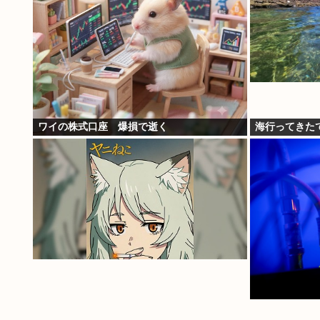
ワイの株式口座 爆損で逝く
海行ってきた