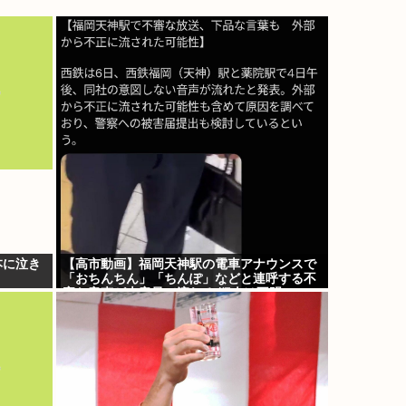
本に泣き
【高市動画】福岡天神駅の電車アナウンスで
「おちんちん」「ちんぽ」などと連呼する不
審な音声が大音量で流れる 犯人は不明