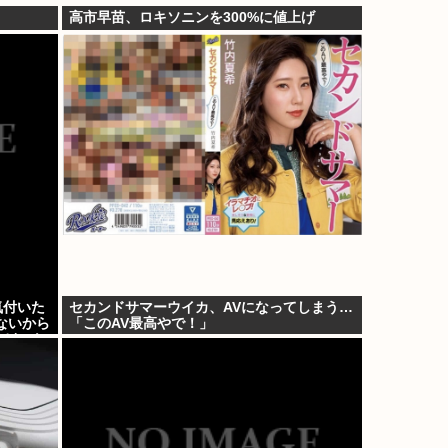
高市早苗、ロキソニンを300%に値上げ
気付いた
セカンドサマーウイカ、AVになってしまう…
ないから
「このAV最高やで！」
けど…も