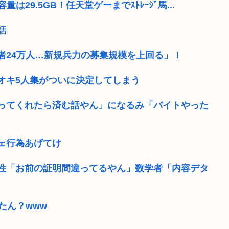
は29.5GB！任天堂ゲーまでｽﾄﾚｰｼﾞ馬...
話
者24万人…新規兵力の募集規模を上回る」！
オキ5人集がついに決定してしまう
ってくれたら済む話やん」になるみ「バイトやった
ェ行為あげてけ
女性「お前の証明間違ってるやん」数学者「内容デタ
たん？www