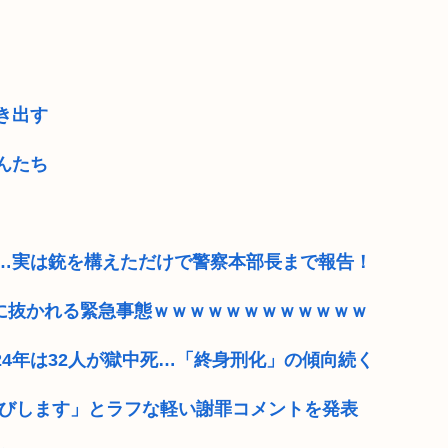
き出す
んたち
…実は銃を構えただけで警察本部長まで報告！
ME』に抜かれる緊急事態ｗｗｗｗｗｗｗｗｗｗｗｗ
024年は32人が獄中死…「終身刑化」の傾向続く
わびします」とラフな軽い謝罪コメントを発表