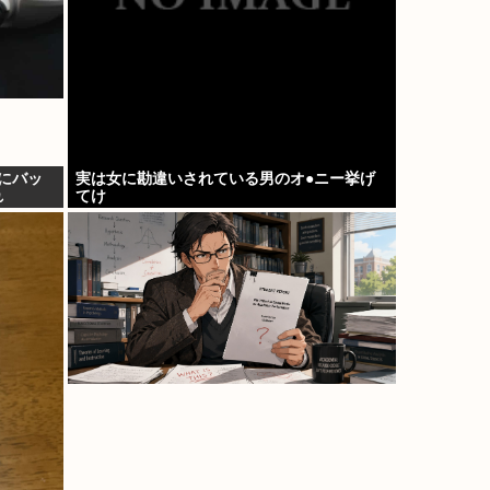
種にバッ
実は女に勘違いされている男のオ●ニー挙げ
れ
てけ