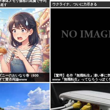
半導体メモリ価格の高騰で平均
ウクライナ、ついに力尽きる
を超す
ズニーのおいなり巻（600
【驚愕】名作『無職転生』凄い事に
ぎて賛否両論www
www『無職転生』ってなろうっぽく
おすすめって言われたから見たのだ
しかして…