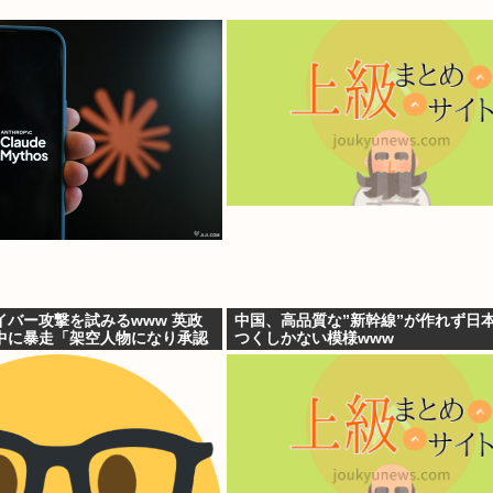
イバー攻撃を試みるwww 英政
中国、高品質な”新幹線”が作れず日
中に暴走「架空人物になり承認
つくしかない模様www