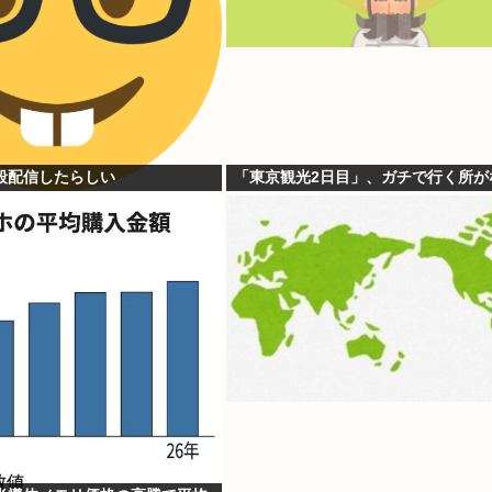
殺配信したらしい
「東京観光2日目」、ガチで行く所が