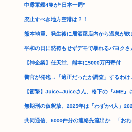
中露軍艦4隻が“日本一周”
廃止すべき地方空港は？！
熊本地震、発生後に居酒屋店内から温泉が吹
平和の日に黙祷もせずデモで暴れるパヨクさ
【神企業】任天堂、熊本に5000万円寄付
警官が発砲→「適正だったか調査」するわけ
【衝撃】Juice=Juiceさん、格下の『≠
無期刑の仮釈放、2025年は「わずか4人」2
共同通信、6000件分の連絡先流出か 「お