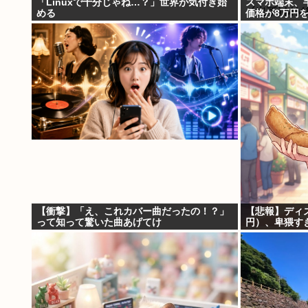
「Linuxで十分じゃね…？」世界が気付き始
スマホ端末、
める
価格が8万円
【衝撃】「え、これカバー曲だったの！？」
【悲報】ディ
って知って驚いた曲あげてけ
円）、卑猥す