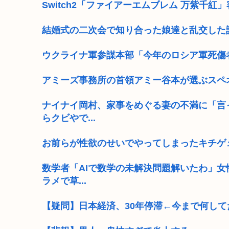
Switch2「ファイアーエムブレム 万紫千紅」容量
結婚式の二次会で知り合った娘達と乱交した
ウクライナ軍参謀本部「今年のロシア軍死傷
アミーズ事務所の首領アミー谷本が選ぶスペ
ナイナイ岡村、家事をめぐる妻の不満に「言
らクビやで...
お前らが性欲のせいでやってしまったキチゲ
数学者「AIで数学の未解決問題解いたわ」
ラメで草...
【疑問】日本経済、30年停滞←今まで何して