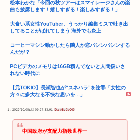
松本わかな「今回の秋ツアーはスマイレージさんの楽
曲も披露します！嬉しすぎる！楽しみすぎる！」
大食い系女性YouTuber、うっかり編集ミスで吐き出
してることがばれてしまう 海外でも炎上
コーヒーマシン動かしたら隣人か窓バシンバシンする
んだが？
PCビデカのメモリは16GB積んでないと人間扱いさ
れない時代に
【元TOKIO】長瀬智也が“スネハラ”を謝罪「女性の
方々に多大なる不快な思いを…」
1 : 2025/10/08(水) 09:27:33.61
ID:sbBv0bOj0
中国政府が支配力指数世界一