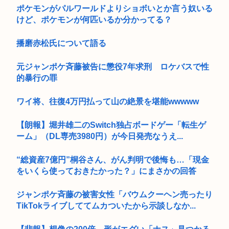
ポケモンがパルワールドよりショボいとか言う奴いる
けど、ポケモンが何匹いるか分かってる？
播磨赤松氏について語る
元ジャンポケ斉藤被告に懲役7年求刑 ロケバスで性
的暴行の罪
ワイ将、往復4万円払って山の絶景を堪能wwwww
【朗報】堀井雄二のSwitch独占ボードゲー「転生ゲ
ーム」（DL専売3980円）が今日発売なうえ...
“総資産7億円”桐谷さん、がん判明で後悔も…「現金
をいくら使っておきたかった？」にまさかの回答
ジャンポケ斉藤の被害女性「バウムクーヘン売ったり
TikTokライブしててムカついたから示談しなか...