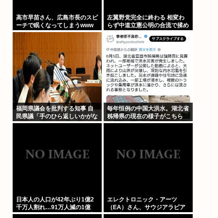
高市早苗さん、広島市長のスピ
左翼野党完全に終わる 相変わ
ーチで眠くなってしまうwww
らず中道立憲公明の合流で揉め
てる模様
福岡県議会を批判する知事 自
毎年恒例の中国大洪水。湖北省
民県議「手のひら返しいかがな
秭帰県の現在の様子がこちら
ものか」
日本人の人口が42年ぶり1億2
エレクトロニック・アーツ
千万人割れ…91万人減の1億
（EA）さん、サウジアラビア
1973万人、外国人は35万人増
に買収されてしまう。これはハ