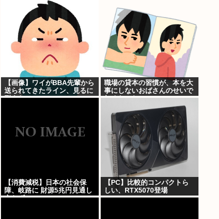
【画像】ワイがBBA先輩から
職場の貸本の習慣が、本を大
送られてきたライン、見るに
事にしないおばさんのせいで
耐えない・・・
無くなった
【消費減税】日本の社会保
【PC】比較的コンパクトら
障、岐路に 財源5兆円見通し
しい、RTX5070登場
立たず