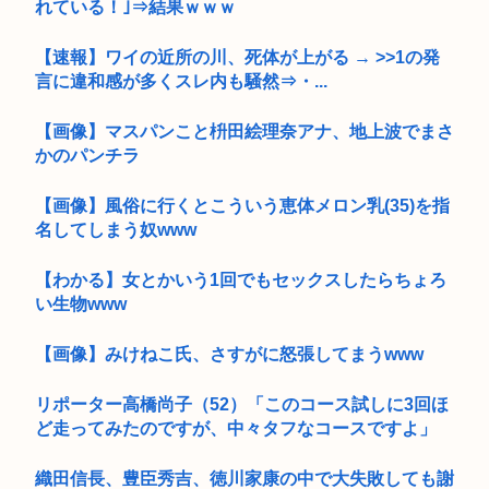
れている！｣⇒結果ｗｗｗ
【速報】ワイの近所の川、死体が上がる → >>1の発
言に違和感が多くスレ内も騒然⇒・...
【画像】マスパンこと枡田絵理奈アナ、地上波でまさ
かのパンチラ
【画像】風俗に行くとこういう恵体メロン乳(35)を指
名してしまう奴www
【わかる】女とかいう1回でもセックスしたらちょろ
い生物www
【画像】みけねこ氏、さすがに怒張してまうwww
リポーター高橋尚子（52）「このコース試しに3回ほ
ど走ってみたのですが、中々タフなコースですよ」
織田信長、豊臣秀吉、徳川家康の中で大失敗しても謝