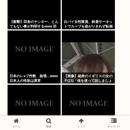
【衝撃】田舎のヤンキー、とん
白バイ女性隊員、鈴鹿サーキッ
でもない事が判明するwww 田
トでカーブを曲がりきれず転倒
舎のマイルドヤンキーって何で
して重傷
あんなに金あるの？もしかし
て…
日本のレ●プ件数、急増…www
【画像】細身のイギリスの女の
日本人の性欲は異常
子(23)「体を使って話しましょ
う…
ホーム
検索
トップ
サイドバー