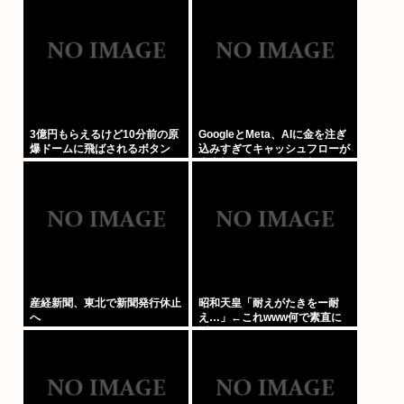
ラールゲーム爆誕か
3億円もらえるけど10分前の原
GoogleとMeta、AIに金を注ぎ
爆ドームに飛ばされるボタン
込みすぎてキャッシュフローが
史上初のマイナス。売却か保有
で内ゲバ始まる
産経新聞、東北で新聞発行休止
昭和天皇「耐えがたきをー耐
へ
え…」←これwww何で素直に
謝れねーの？？！？