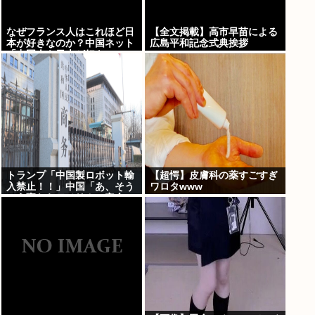
なぜフランス人はこれほど日
【全文掲載】高市早苗による
本が好きなのか？中国ネット
広島平和記念式典挨拶
「中国人も日本が好き」
トランプ「中国製ロボット輸
【超愕】皮膚科の薬すごすぎ
入禁止！！」中国「あ、そう
ワロタwww
いう事ならアメリカの安全の
為にドローンの輸出も止める
ね？」