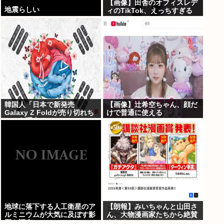
【画像】田舎のオフィスレデ
地震らしい
ィのTikTok、えっちすぎる
韓国人「日本で新発売
【画像】辻希空ちゃん、顔だ
Galaxy Z Foldが売り切れち
けで普通に使える
ゃった理由」
地球に落下する人工衛星のア
【朗報】みいちゃんと山田さ
ルミニウムが大気に及ぼす影
ん、大物漫画家たちから絶賛
響を調査
されるwww