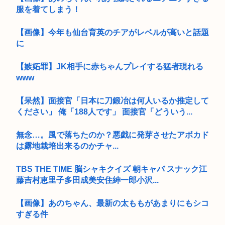
服を着てしまう！
【画像】今年も仙台育英のチアがレベルが高いと話題
に
【嫉妬罪】JK相手に赤ちゃんプレイする猛者現れる
www
【呆然】面接官「日本に刀鍛冶は何人いるか推定して
ください」 俺「188人です」 面接官「どういう...
無念…。風で落ちたのか？悪戯に発芽させたアボカド
は露地栽培出来るのかチャ...
TBS THE TIME 脳シャキクイズ 朝キャバ スナック江
藤吉村恵里子多田成美安住紳一郎小沢...
【画像】あのちゃん、最新の太ももがあまりにもシコ
すぎる件