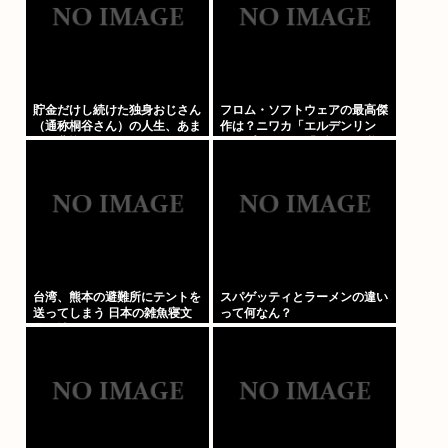
貯金だけし続けた独身おじさん
フロム・ソフトウェアの最高傑
（通称桐谷さん）の人生、あま
作は？ニワカ「エルデンリン
りに悲惨すぎるwww
グ」プレステ厨「ブラボ」逆張
り「ダクソ2」玄人ワイ「…」
台湾、熊本の避難所にテントを
スパゲッティとラーメンの違い
送ってしまう 日本の雑魚寝文
って何なん？
化を壊すな！