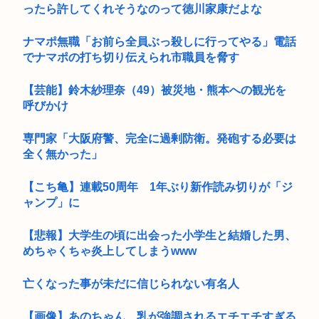
ったら許してくれそうなのって徳川家康だよな
ナマポ無職「お前ら全員ぶっ殺しに行ってやる」電話
でナマポの打ち切り伝えられ市職員を脅す
【芸能】鈴木紗理奈（49）被災地・熊本への観光を
呼びかけ
専門家「大阪府警、完全に過剰防衛。発砲する必要は
全く無かった」
【こち亀】連載50周年 1年ぶり新作読み切りが「ジ
ャンプ」に
【悲報】大学生の頃に出会った小学生と結婚した男、
めちゃくちゃ炎上してしまうwww
亡くなった事が未だに信じられない有名人
【画像】あのちゃん、乳が強調されるエチエチすぎる