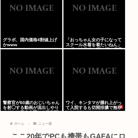
グラボ、国内価格4割値上げ
「おっちゃん女の子になって
かwww
スクール水着を着たいねん」
60代が小学生に夢を語る事案
が発生
警察官が60歳のおじいちゃん
ワイ、キンタマが腫れ上がっ
を射◯する動画が流出しやり
て入院するも切開排膿で無事
すぎだと日本全国から批判殺
しなびる
到！！！
ホーム
ニュー速
ここ20年でPCも携帯もGAFAにロ