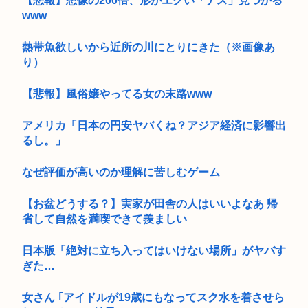
【悲報】想像の200倍、形がエグい「ナス」見つかる
www
熱帯魚欲しいから近所の川にとりにきた（※画像あ
り）
【悲報】風俗嬢やってる女の末路www
アメリカ「日本の円安ヤバくね？アジア経済に影響出
るし。」
なぜ評価が高いのか理解に苦しむゲーム
【お盆どうする？】実家が田舎の人はいいよなあ 帰
省して自然を満喫できて羨ましい
日本版「絶対に立ち入ってはいけない場所」がヤバす
ぎた…
女さん ｢アイドルが19歳にもなってスク水を着させら