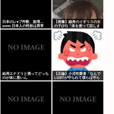
日本のレ●プ件数、急増…
【画像】細身のイギリスの女
www 日本人の性欲は異常
の子(23)「体を使って話しま
しょう…
結局エナドリと酒ってどっち
【正論】小児性愛者「なんで
のが体に悪いん
LGBTが守られて僕らは守ら
れないんだああああ」←いや
犯罪だからやん