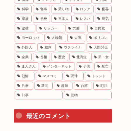
科学
食事
乗り物
ロシア
世界
家族
学校
日本人
レスバ
病気
逮捕
サッカー
労働
自民党
ヨーロッパ
大統領
大阪
ポリコレ
外国人
裁判
ウクライナ
人間関係
企業
首相
歴史
北海道
男・女
まんさん
インターネット
子供
死亡
朝鮮
マスコミ
野球
トレンド
兵器
新聞
趣味
台湾
犯罪
知事
動物
最近のコメント