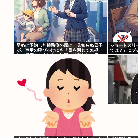
早めに予約した通路側の席に、見知らぬ母子
ショートスリ
が。車掌の呼びかけにも「目を閉じて無視」
では？」にブ
して居座られました。無理やり奪われた席
は、結局“やったもん勝ち”になっ...