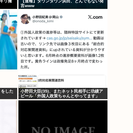
、ギリ擁
【速報】ダウンタウン浜田、とんでもない発
言www
』をした
小野田大臣(35)、またネット民相手に功績ア
ピール「外国人政策ちゃんとやってます」
www