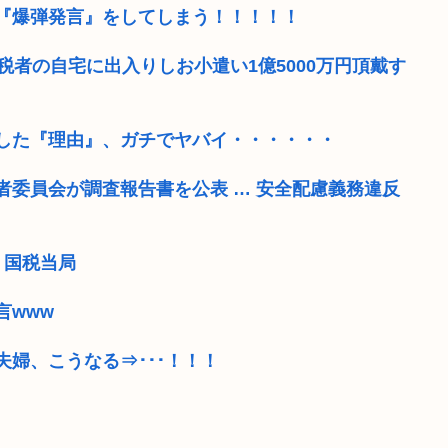
『爆弾発言』をしてしまう！！！！！
税者の自宅に出入りしお小遣い1億5000万円頂戴す
した『理由』、ガチでヤバイ・・・・・・
者委員会が調査報告書を公表 … 安全配慮義務違反
、国税当局
言www
婦、こうなる⇒･･･！！！