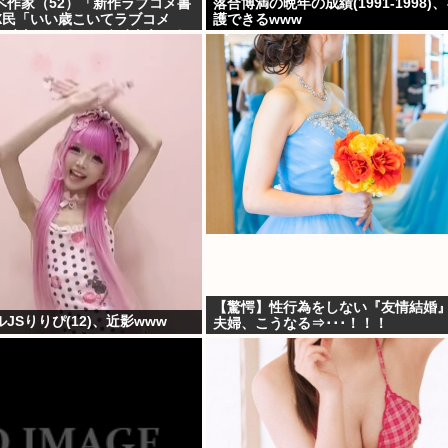
ベ作家（52）「新作ラブコメ書
落合博満の晩年の成績(1991-1998)
X民「いい歳こいてラブコメ
護できるwww
しくないの？」←やめたれｗと
【驚愕】性行為をしない『友情結婚
JSりりぴ(12)、近影www
夫婦、こうなる⇒･･･！！！