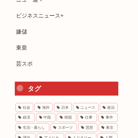
ビジネスニュース+
嫌儲
東亜
芸スポ
タグ
社会
海外
日本
ニュース
政治
経済
中国
韓国
仕事
事件
生活・暮らし
スポーツ
思想
東京
議論
アメリカ
ミリタリー
人間