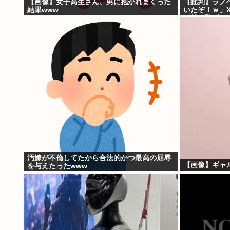
【画像】女子高生さん、男に抱かれまくった
【批判】ラノ
結果www
いたぞ！ｗ」
（笑）恥ずか
話題に
汚嫁が不倫してたから合法的かつ最高の屈辱
【画像】ギャル
を与えたったwww