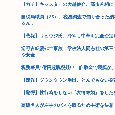
【ガチ】キャスターの大越健介、高市首相に
国税局職員（25）、税務調査で知り合った納
るw...
【悲報】リュウジ氏、冷やし中華を完全否定
辺野古転覆ﾀﾋ亡事故、学校法人同志社の第三
や安全...
税務署員1億円超脱税疑い 詐取金で競艇か
【速報】ダウンタウン浜田、とんでもない発
【驚愕】性行為をしない『友情結婚』をした夫
高橋名人が左手のバネを取るため手術を決意