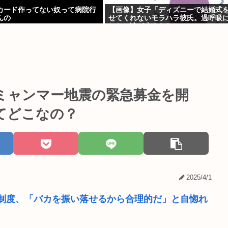
カード作ってない奴って病院行
【画像】女子「ディズニーで結婚式
んの
せてくれないモラハラ彼氏。過呼吸
した。涙が止まらない」
ミャンマー地震の緊急募金を開
てどこなの？
2025/4/1
制度、「バカを振い落せるから合理的だ」と自惚れ