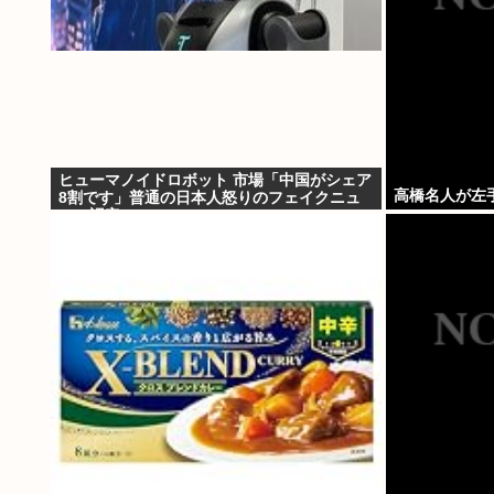
ヒューマノイドロボット 市場「中国がシェア
高橋名人が左
8割です」普通の日本人怒りのフェイクニュ
ース認定へ…