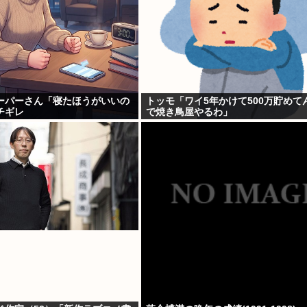
ーパーさん「寝たほうがいいの
トッモ「ワイ5年かけて500万貯めて
チギレ
で焼き鳥屋やるわ」