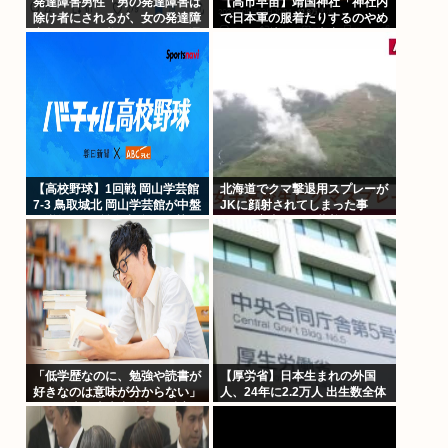
発達障害男性「男の発達障害は
【高市早苗】靖国神社「神社内
除け者にされるが、女の発達障
で日本軍の服着たりするのやめ
害は結婚して養われるという選
ろ！」遊就館のお土産屋がこち
択肢があるだけ恵まれている」
ら
【高校野球】1回戦 岡山学芸館
北海道でクマ撃退用スプレーが
7-3 鳥取城北 岡山学芸館が中盤
JKに顔射されてしまった事
に逆転し2回戦進出 鳥取県勢、
故、引率者が腰に装着していた
夏の甲子園11連敗
ものが枝に引っかかり誤噴射と
判明
「低学歴なのに、勉強や読書が
【厚労省】日本生まれの外国
好きなのは意味が分からない」
人、24年に2.2万人 出生数全体
SNS炎上に東大出身者が反応。
の3.2%
「高学歴=地頭もいい」という
認識が間違っているワケ