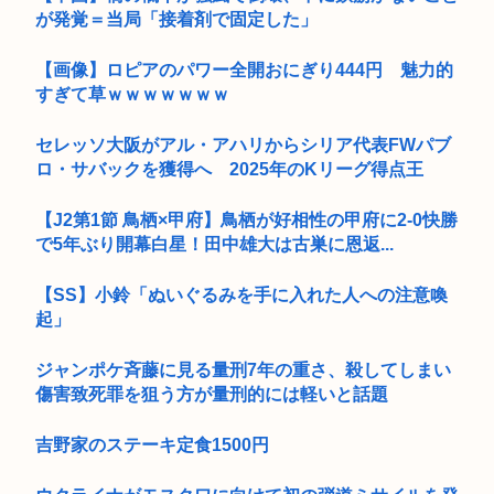
が発覚＝当局「接着剤で固定した」
【画像】ロピアのパワー全開おにぎり444円 魅力的
すぎて草ｗｗｗｗｗｗｗ
セレッソ大阪がアル・アハリからシリア代表FWパブ
ロ・サバックを獲得へ 2025年のKリーグ得点王
【J2第1節 鳥栖×甲府】鳥栖が好相性の甲府に2-0快勝
で5年ぶり開幕白星！田中雄大は古巣に恩返...
【SS】小鈴「ぬいぐるみを手に入れた人への注意喚
起」
ジャンポケ斉藤に見る量刑7年の重さ、殺してしまい
傷害致死罪を狙う方が量刑的には軽いと話題
吉野家のステーキ定食1500円