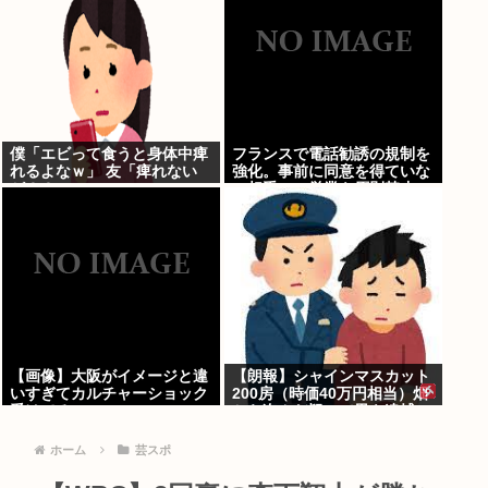
僕「エビって食うと身体中痺
フランスで電話勧誘の規制を
れるよなｗ」 友「痺れない
強化。事前に同意を得ていな
が？？」
い相手への営業を原則禁止
【画像】大阪がイメージと違
【朗報】シャインマスカット
いすぎてカルチャーショック
200房（時価40万円相当）畑
受けてる
から盗んだ疑いで男を逮捕へ
ホーム
芸スポ