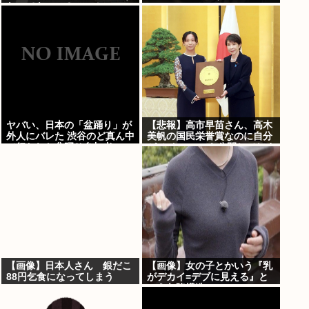
なってもいい？」⇒！
ヤバい、日本の「盆踊り」が
【悲報】高市早苗さん、高木
外人にバレた 渋谷のど真ん中
美帆の国民栄誉賞なのに自分
で行われた盆踊り参加者
がメインのPVを公開してしま
67000人のうち20000人が外
う
人、ダンシングヒーローに熱
狂
【画像】日本人さん 銀だこ
【画像】女の子とかいう『乳
88円乞食になってしまう
がデカイ=デブに見える』と
いう欠陥構造www