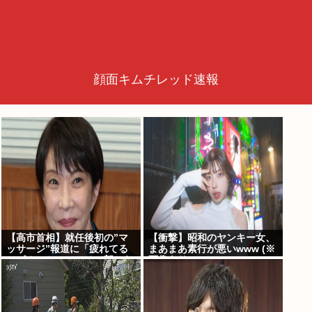
顔面キムチレッド速報
【高市首相】就任後初の”マ
【衝撃】昭和のヤンキー女、
ッサージ”報道に「疲れてる
まあまあ素行が悪いwww (※
アピ？」とSNSでは一部から
画像あり)
冷ややかな声…被災地視
察”PV動画”から続く不信