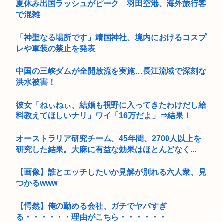
夏休み出国ラッシュがピーク 羽田空港、海外旅行客
で混雑
「神聖なる場所です」靖国神社、境内におけるコスプ
レや軍装の禁止を発表
中国の三峡ダムが全開放流を実施…長江流域で深刻な
洪水被害！
彼女「ねぃねぃ、結婚も視野に入ってきたわけだし給
料教えてほしいナリ」ワイ「16万だよ」⇒結果！
オーストラリア研究チーム、45年間、2700人以上を
研究した結果。大麻に有益な効果はほとんどなく...
【画像】誰とエッチしたいか見解が別れる六人衆、見
つかるwww
【愕然】俺の勤める会社、ガチでヤバすぎ
る・・・・・・理由がこちら・・・・・・