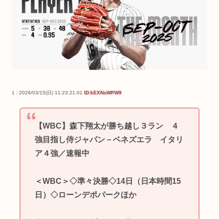
1 : 2026/03/15(日) 11:23:21.01
ID:kEXNoWPW9
【WBC】森下翔太が勝ち越し３ラン ４
強目指し侍ジャパン－ベネズエラ イタリ
ア４強／速報中
＜WBC＞◇準々決勝◇14日（日本時間15
日）◇ローンデポパークほか