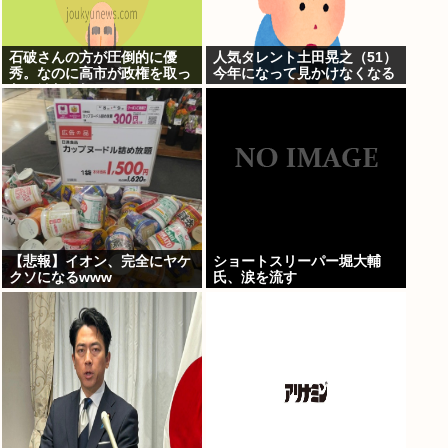
石破さんの方が圧倒的に優
人気タレント土田晃之（51）
秀。なのに高市が政権を取っ
今年になって見かけなくなる
たのはおかしい
【悲報】イオン、完全にヤケ
ショートスリーパー堀大輔
クソになるwww
氏、涙を流す