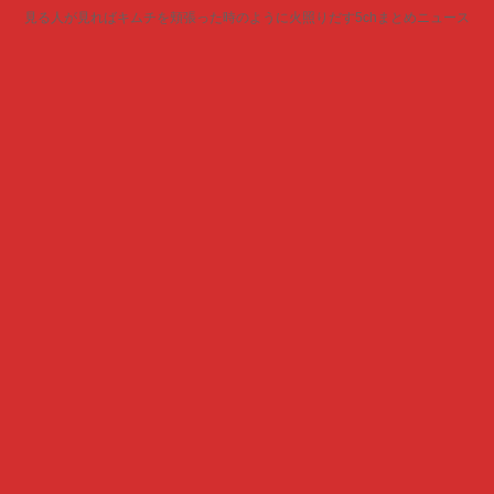
見る人が見ればキムチを頬張った時のように火照りだす5chまとめニュース