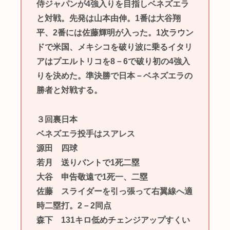
侍ジャパンが4強入りを目指しベネズエラ
と対戦。先発は山本由伸。1番は大谷翔
平、2番には佐藤輝明が入った。1次ラウン
ドで米国、メキシコを破り波に乗るイタリ
アはプエルトリコを8－6で破り初の4強入
りを決めた。準決勝で日本－ベネズエラの
勝者と対戦する。
３回裏日本
ベネズエラ投手はスアレス
源田 四球
若月 送りバントで1死二塁
大谷 申告敬遠で1死一、二塁
佐藤 スライダーを引っ張って右翼線へ適
時二塁打。2－2同点
森下 131キロ低めチェンジアップすくい