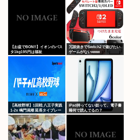
【お盆でBON!!】イオンのパス
冗談抜きでSwitch2で遊びたい
タ1kg195円は福祉
ゲームがないwww
【高校野球】1回戦 八王子実践
iPad持ってない奴って、電子書
1-2x 鳴門渦潮 延長タイブレー
籍何で読んでるの？
クでサヨナラ勝ち 鳴門渦潮と
して甲子園1勝