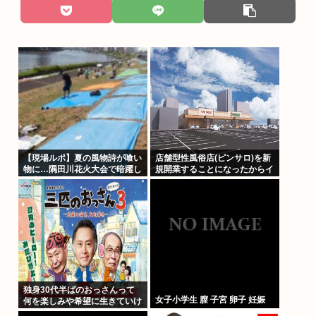
【現場ルポ】夏の風物詩が喰い
店舗型性風俗店(ピンサロ)を新
物に…隅田川花火大会で暗躍し
規開業することになったからイ
た中国人「場所取り転売ヤー」
カした店名考えてくれ
の高笑い
独身30代半ばのおっさんって
女子小学生 膣 子宮 卵子 妊娠
何を楽しみや希望に生きていけ
ばいいんだ？