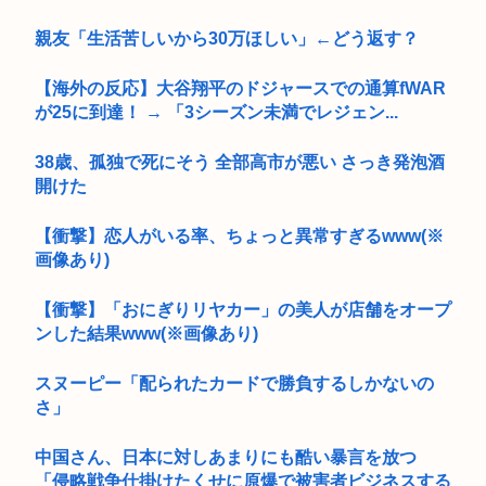
親友「生活苦しいから30万ほしい」←どう返す？
【海外の反応】大谷翔平のドジャースでの通算fWAR
が25に到達！ → 「3シーズン未満でレジェン...
38歳、孤独で死にそう 全部高市が悪い さっき発泡酒
開けた
【衝撃】恋人がいる率、ちょっと異常すぎるwww(※
画像あり)
【衝撃】「おにぎりリヤカー」の美人が店舗をオープ
ンした結果www(※画像あり)
スヌーピー「配られたカードで勝負するしかないの
さ」
中国さん、日本に対しあまりにも酷い暴言を放つ
「侵略戦争仕掛けたくせに原爆で被害者ビジネスする