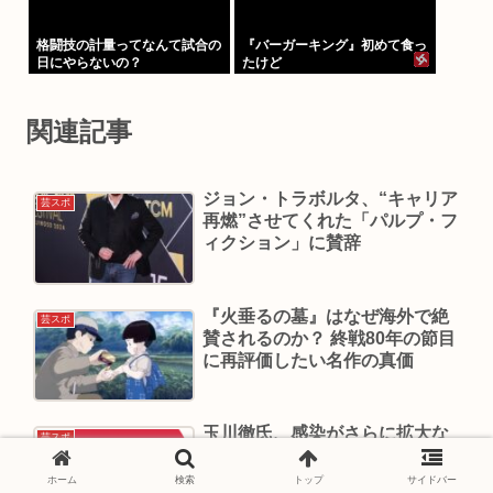
格闘技の計量ってなんて試合の
『バーガーキング』初めて食っ
日にやらないの？
たけど
関連記事
ジョン・トラボルタ、“キャリア
芸スポ
再燃”させてくれた「パルプ・フ
ィクション」に賛辞
『火垂るの墓』はなぜ海外で絶
芸スポ
賛されるのか？ 終戦80年の節目
に再評価したい名作の真価
玉川徹氏、感染がさらに拡大な
芸スポ
ら「僕もテレワークに踏み切ろ
うと思っています」
ホーム
検索
トップ
サイドバー