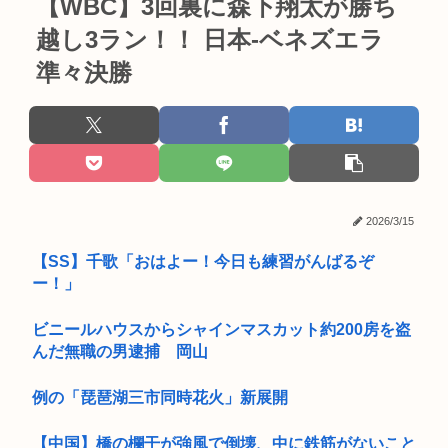
【WBC】3回裏に森下翔太が勝ち
越し3ラン！！ 日本-ベネズエラ
準々決勝
2026/3/15
【SS】千歌「おはよー！今日も練習がんばるぞ
ー！」
ビニールハウスからシャインマスカット約200房を盗
んだ無職の男逮捕 岡山
例の「琵琶湖三市同時花火」新展開
【中国】橋の欄干が強風で倒壊、中に鉄筋がないこと