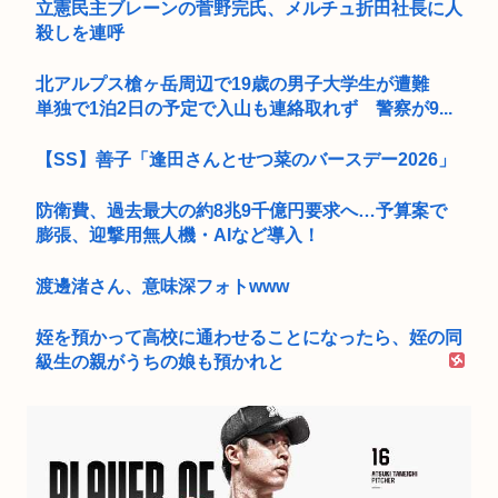
立憲民主ブレーンの菅野完氏、メルチュ折田社長に人
殺しを連呼
北アルプス槍ヶ岳周辺で19歳の男子大学生が遭難
単独で1泊2日の予定で入山も連絡取れず 警察が9...
【SS】善子「逢田さんとせつ菜のバースデー2026」
防衛費、過去最大の約8兆9千億円要求へ…予算案で
膨張、迎撃用無人機・AIなど導入！
渡邊渚さん、意味深フォトwww
姪を預かって高校に通わせることになったら、姪の同
級生の親がうちの娘も預かれと