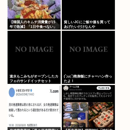
【韓国人のキムチ消費量が15
貧しいJCにご飯や服を買って
年で急減】「1日中食べない」
あげたいだけなんや
人も増加
速水もこみちがオープンしたカ
(´;ω;`)晩御飯にチャーハン作っ
フェのサンドイッチセット
たよ！
3000円www