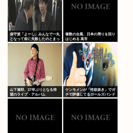
保守派「よーし、みんなで一丸
複数の台風、日本の周りを回り
となって前に失敗したのとまっ
はじめる 高市
たく同じ道を行くぞ！！」 こ
れなに？
山下達郎、37年ぶりとなる待
ケンモメンが「性欲抜き」でガ
望のライブ・アルバム
チで評価してるガールズバンド
「JOY2」ついに完成、10月14
って何？
日に発売