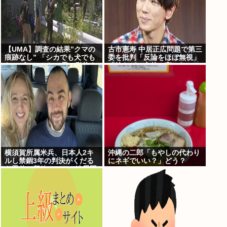
【UMA】調査の結果”クマの
古市憲寿 中居正広問題で第三
痕跡なし” 「シカでも犬でも
委を批判「反論をほぼ無視」
ないゴロンとして黒い動物を
「彼らが一方的に言ったこと
見た」 札幌市清田区
が世の中に定着してしまう」
橋下徹も同調
横須賀所属米兵、日本人2キ
沖縄の二郎「もやしの代わり
ルし禁錮3年の判決がくだる
にネギでいい？」どう？
も恩赦で釈放！ニュー速愛国
者「辺野古！」