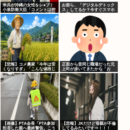
米兵が沖縄の女性をレ●プ！
お前ら、「デジタルデトック
小泉防衛大臣「コメントは控
ス」してるか？今すぐスマホ
える」ニュー速愛国者「辺野
を置くんだ。
古！」
【悲報】コメ農家「今年は安
正面から昔同じ職場だった元
くなりすぎ」「こんな値段じ
上司が歩いてきたから「お
ゃ米作りをやめる人も多くな
～！こんにちは！」って声か
るんじゃないかな?」
けたんや
【画像】PTA会長「PTA参加
【悲報】JKだけど母親が不倫
拒否した親へ最終警告。こう
してるみたいです⇒！！！