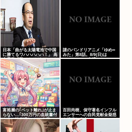
日本「曲がる太陽電池で中国
謎のバンドリアニメ「ゆめ∞
に勝てるワハハハハハ！」 高
みた」第8話。8/9(日)は
市早苗「勝てる！ ガハハハハ
MyGO・RAS出演の
ハハ！」
LuckyFes’26を無料配信。
AveMujica劇場情報もあるよ
100万アツドリ
富裕層の｢ペット離れ｣が止ま
百田尚樹、保守著名インフル
らない…｢300万円の血統書付
エンサーへの自民党献金疑惑
き犬は時代遅れ｣という真の
を投稿し炎上
お金持ちが"向かった先"