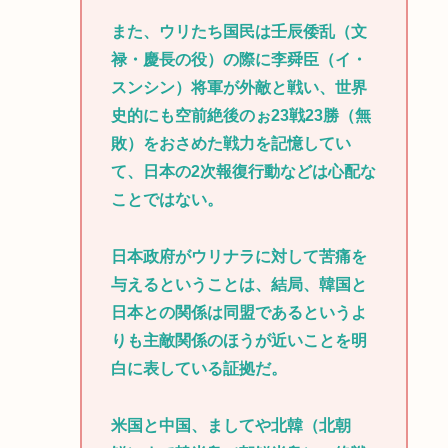
また、ウリたち国民は壬辰倭乱（文
禄・慶長の役）の際に李舜臣（イ・
スンシン）将軍が外敵と戦い、世界
史的にも空前絶後のぉ23戦23勝（無
敗）をおさめた戦力を記憶してい
て、日本の2次報復行動などは心配な
ことではない。
日本政府がウリナラに対して苦痛を
与えるということは、結局、韓国と
日本との関係は同盟であるというよ
りも主敵関係のほうが近いことを明
白に表している証拠だ。
米国と中国、ましてや北韓（北朝