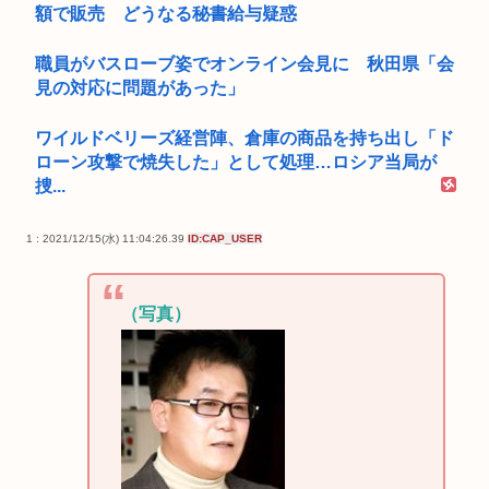
額で販売 どうなる秘書給与疑惑
職員がバスローブ姿でオンライン会見に 秋田県「会
見の対応に問題があった」
ワイルドベリーズ経営陣、倉庫の商品を持ち出し「ド
ローン攻撃で焼失した」として処理…ロシア当局が
捜...
1 : 2021/12/15(水) 11:04:26.39
ID:CAP_USER
（写真）