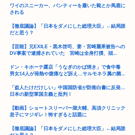
ワイのスニーカー、パンティーを履いた靴とか馬鹿に
される
【徹底議論】「日本をダメにした総理大臣」←結局誰
だと思う？
【芸能】元EXILE・黒木啓司、妻・宮崎麗果被告への
DV事案で逮捕されていた 宮崎は全身打撲、頭...
ドン・キホーテ露店「うなぎのかば焼き」で食中毒
男女14人が発熱や腹痛など訴え…サルモネラ属の菌...
「盗人たけだけしい」中国国防省が防衛白書に反発…
日本の新型軍国主義と批判！
【動画】ショートスリーパー堀大輔、高須クリニック
息子にマジギレ！怖すぎると話題に
【徹底議論】「日本をダメにした総理大臣」←結局誰