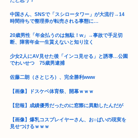
だと思う？
中国さん、SNSで「スシロータワー」が大流行→14
時間待ちで整理券が転売される事態に…
20歳男性「年金払うのは無駄！w」→事故で手足切
断、障害年金一生貰えないと知り泣く
少女2人にAV見せた後「インコ見せる」と誘導…公園
でわいせつ 75歳男逮捕
佐藤二朗（さとじろ）、完全勝利www
【画像】ドスケベ体育祭、開幕ｗｗｗ
【悲報】成績優秀だったのに窓際に異動したんだが
【画像】爆乳コスプレイヤーさん、お○ぱいの現実を
見せつけるｗｗｗ