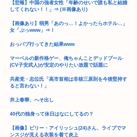
【悲報】中国の強者女性「年齢のせいで誰も私と結婚
してくれない！！」⇒ (※画像あり)
【画像あり】弱男「あのっ…！よかったらホテル…」
女「ぷっwww」⇒！
おっパブ行ってきた結果www
マーベルの新作格ゲー、俺ちゃんことデッドプール
(CV子安武人)が安定のやりたい放題で話題に
共産党・志位氏「高市首相は非核三原則を今後堅持す
ると言わない！」
井上春華、へそ出し
40代の独身って休日はなにしてるの？
【画像】ビリー・アイリッシュ(24)さん、ライブでマ
ンスジが見える衣装を着て炎上