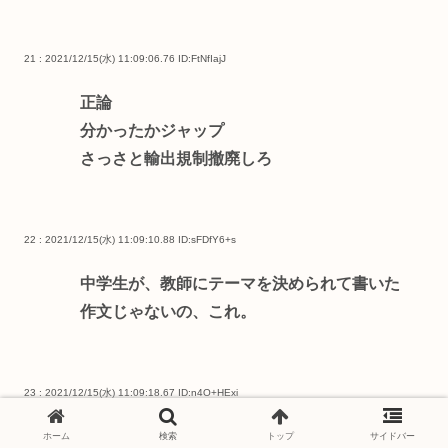
21 : 2021/12/15(水) 11:09:06.76
ID:FtNfIajJ
正論
分かったかジャップ
さっさと輸出規制撤廃しろ
22 : 2021/12/15(水) 11:09:10.88
ID:sFDfY6+s
中学生が、教師にテーマを決められて書いた
作文じゃないの、これ。
23 : 2021/12/15(水) 11:09:18.67
ID:n4O+HExi
国産化毎週成功してるのに苦しい？
ホーム
検索
トップ
サイドバー