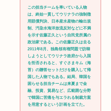
この担当チームを率いている人物
は、終始一貫してウリナラの強制徴
用賠償判決、日本産水産物の輸出規
制、汚染水海洋放流反対などに不満
を示す佐藤正久という自民党所属の
政治家である。この佐藤正久は去る
2011年8月、独島領有権問題で訪韓
しようとしてウリナラ政府から入国
を拒否されると、すぐさまキム（海
苔）の贈答セットだけを購入して帰
国した人物でもある。結局、韓国を
困らせる担当チームは来夏まで金
融、投資、貿易など、広範囲な分野
で韓国に苦痛を与エラれる制裁方案
を用意するという計画を立てた。