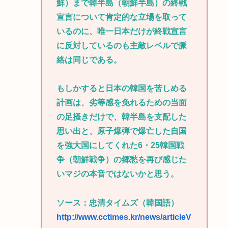
鮮）まで韓半島（朝鮮半島）の終戦
宣言について肯定的な立場を取って
いるのに、唯一日本だけが終戦宣言
に反対しているのも主敵レベルで脈
絡は同じである。
もしかすると日本の韓国を苦しめる
計画は、劣等感を免れるための当面
の足掻きだけで、韓半島を支配した
思い出と、原子爆弾で爆亡した自国
を強大国にしてくれた6・25韓国戦
争（朝鮮戦争）の郷愁を再び感じた
いマジの本音ではないかと思う。
ソース：忠清タイムズ（韓国語）
http://www.cctimes.kr/news/articleV