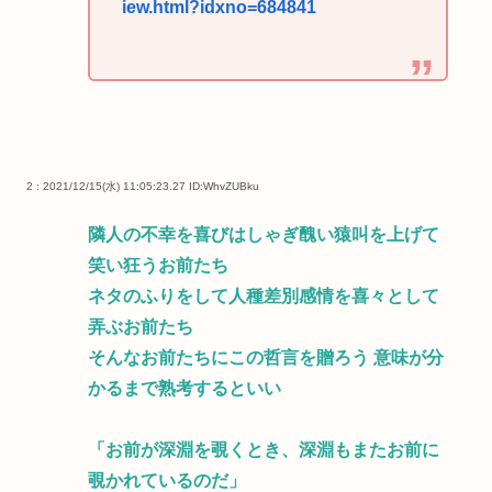
iew.html?idxno=684841
2 : 2021/12/15(水) 11:05:23.27
ID:WhvZUBku
隣人の不幸を喜びはしゃぎ醜い猿叫を上げて
笑い狂うお前たち
ネタのふりをして人種差別感情を喜々として
弄ぶお前たち
そんなお前たちにこの哲言を贈ろう 意味が分
かるまで熟考するといい
「お前が深淵を覗くとき、深淵もまたお前に
覗かれているのだ」