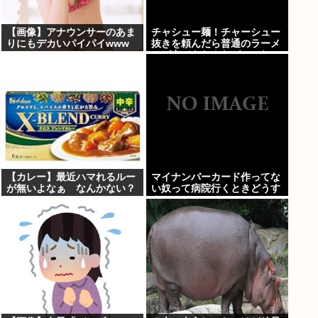
【画像】アナウンサーのあま
チャシュー麺！チャーシュー
りにもデカいパイパイwww
抜きを頼んだら普通のラーメ
ンが出てきたんだが、これっ
ておかしくねえ？
【カレー】最近ハマれるルー
マイナンバーカード作ってな
が無いよなぁ なんかない？
い奴って病院行くときどうす
んの