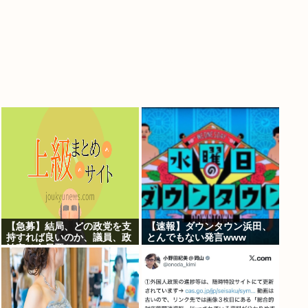
【急募】結局、どの政党を支
【速報】ダウンタウン浜田、
持すれば良いのか、議員、政
とんでもない発言www
治家は全員悪か