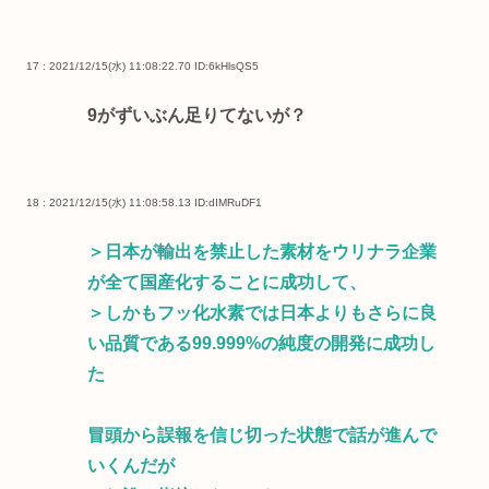
17 : 2021/12/15(水) 11:08:22.70
ID:6kHlsQS5
9がずいぶん足りてないが？
18 : 2021/12/15(水) 11:08:58.13
ID:dIMRuDF1
＞日本が輸出を禁止した素材をウリナラ企業
が全て国産化することに成功して、
＞しかもフッ化水素では日本よりもさらに良
い品質である99.999%の純度の開発に成功し
た
冒頭から誤報を信じ切った状態で話が進んで
いくんだが