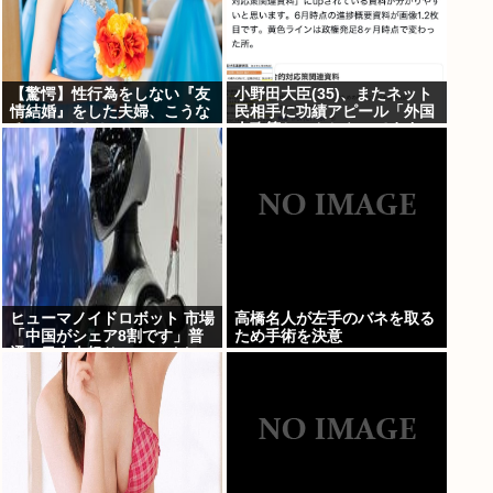
【驚愕】性行為をしない『友
小野田大臣(35)、またネット
情結婚』をした夫婦、こうな
民相手に功績アピール「外国
る⇒･･･！！！
人政策ちゃんとやってます」
www
ヒューマノイドロボット 市場
高橋名人が左手のバネを取る
「中国がシェア8割です」普
ため手術を決意
通の日本人怒りのフェイクニ
ュース認定へ…