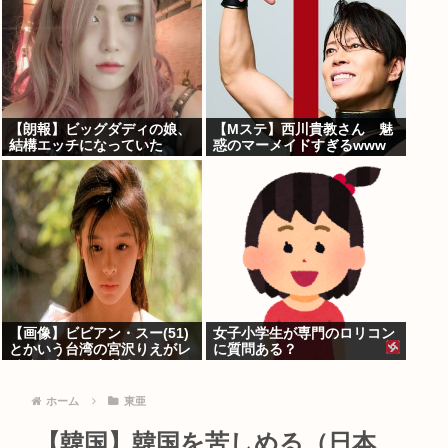
【朗報】ビッグダディの娘、
【Mステ】西川貴教さん 魅
結構エッチになっていた
惑のマーメイドすぎるwww
【画像】ビビアン・スー(51)
女子小学生が専門のロリコン
とかいう台湾の宮沢りえがレ
に質問ある？
ベチでえっちすぎるｗｗｗ
ホーム
東亜
【韓国】韓国を苦しめる（日本