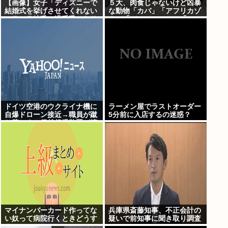
【画像】女子「ディズニーで
５大、肉食じゃないけど凶暴
結婚式を挙げさせてくれない
な動物「カバ」「アフリカゾ
モラハラ彼氏。過呼吸になり
ウ」「バッファロー」「コー
ました。涙が止まらない」
カサスオオカブト」
ドイツ空港のウクライナ機に
ラーメン屋でラストオーダー
自爆ドローン接近→職員が蹴
5分前に入店するの迷惑？
り落とす→偶然起爆装置が壊
れセーフ
マイナンバーカード作ってな
兵庫県斎藤知事、不正会計の
い奴って病院行くときどうす
疑いで前知事に聞き取り調査
んの
へ