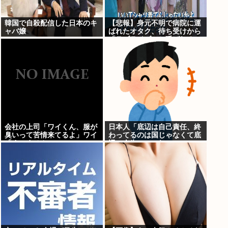
韓国で自殺配信した日本のキ
【悲報】身元不明で病院に運
ャバ嬢
ばれたオタク、待ち受けから
「ラブライブ」と呼ばれる
www
会社の上司「ワイくん、服が
日本人「底辺は自己責任、終
臭いって苦情来てるよ」ワイ
わってるのは国じゃなくて底
「すいません」
辺の人生」←これ