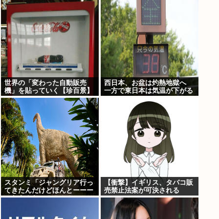
がSteamで発表される
世界の「変わった自動販売
西日本、お盆は灼熱地獄へ
機」を貼っていく【珍百景】
一方で東日本は気温が下がる
スタンミ「ジャングリア行っ
【衝撃】イギリス、タバコ販
てきたんだけどほんとーーー
売禁止法案が可決される
におもんない！！！！」
www