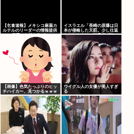
【乞食速報】メキシコ麻薬カ
イスラエル「長崎の原爆は日
ルテルのリーダーの情報提供
本が侵略した天罰。少し仕返
で39億円！お前ら急げ！
しされただけで被害者ヅラ。
追悼されるべきは侵略された
中国や韓国の人々だよ
【画像】色気たっぷりのヒッ
ウイグル人の女優が美人すぎ
チハイカー、見つかるｗｗｗ
る