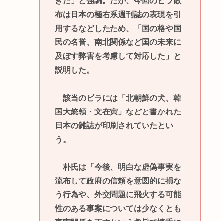
きた」と強調。だが、今回のビラ散
布は日本の極右系週刊誌の表現を引
用するなどしたため、「国の格や国
民の名誉、南北関係など国の未来に
及ぼす弊害を考慮して対応した」と
説明した。
該当のビラには「北朝鮮の犬、韓
国大統領・文在寅」などと書かれた
日本の雑誌が印刷されていたとい
う。
朴氏は「今後、明白な虚偽事実を
流布して政府の信頼を意図的に損な
う行為や、外交問題に飛火する可能
性のある事案については少なくとも