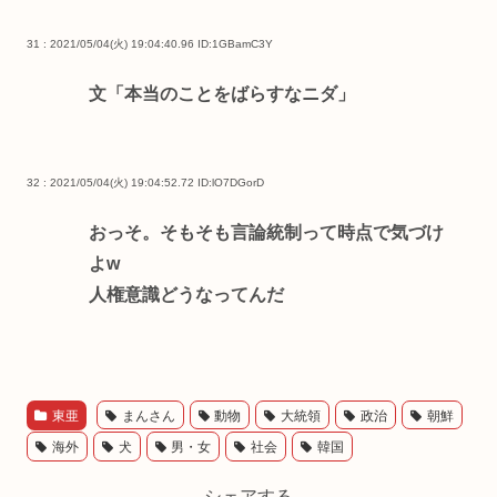
31 : 2021/05/04(火) 19:04:40.96
ID:1GBamC3Y
文「本当のことをばらすなニダ」
32 : 2021/05/04(火) 19:04:52.72
ID:lO7DGorD
おっそ。そもそも言論統制って時点で気づけ
よw
人権意識どうなってんだ
東亜
まんさん
動物
大統領
政治
朝鮮
海外
犬
男・女
社会
韓国
シェアする