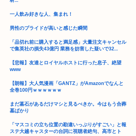
材...
一人飲み好きな人、集まれ！
男性のプライドが高いと感じた瞬間
「品切れ前に購入すると満足感」大量注文キャンセル
で集英社の損失43億円 業務を妨害した疑いで32...
【悲報】友達とロイヤルホストに行った息子、絶望
www
【朗報】大人気漫画「GANTZ」がAmazonでなんと
全巻100円ｗｗｗｗｗｗ
まだ墓石があるだけマシと見るべきか。今はもう合葬
墓ばかり
「マスコミの立ち位置の勘違いっぷりがすごい」と報
ステ大越キャスターの台詞に視聴者絶句、高市とト