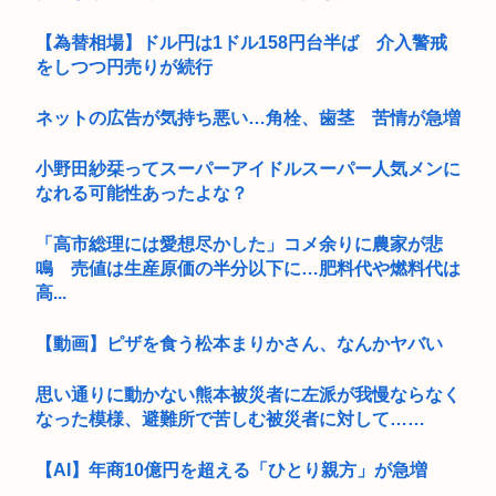
【為替相場】ドル円は1ドル158円台半ば 介入警戒
をしつつ円売りが続行
ネットの広告が気持ち悪い…角栓、歯茎 苦情が急増
小野田紗栞ってスーパーアイドルスーパー人気メンに
なれる可能性あったよな？
「高市総理には愛想尽かした」コメ余りに農家が悲
鳴 売値は生産原価の半分以下に…肥料代や燃料代は
高...
【動画】ピザを食う松本まりかさん、なんかヤバい
思い通りに動かない熊本被災者に左派が我慢ならなく
なった模様、避難所で苦しむ被災者に対して……
【AI】年商10億円を超える「ひとり親方」が急増