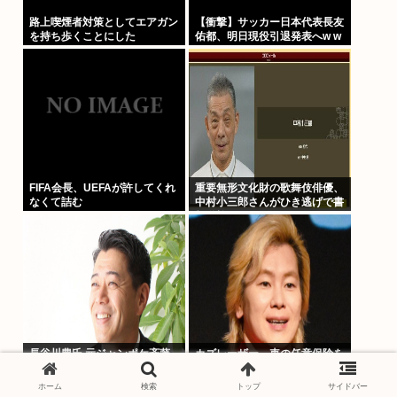
路上喫煙者対策としてエアガン
【衝撃】サッカー日本代表長友
を持ち歩くことにした
佑都、明日現役引退発表へw w
w w w w w w w w w w w w ww
w w w
FIFA会長、UEFAが許してくれ
重要無形文化財の歌舞伎俳優、
なくて詰む
中村小三郎さんがひき逃げで書
類送検
長谷川豊氏 元ジャンポケ斉藤
カズレーザー、車の任意保険を
の事件に長文で私見 性被害
巡り持論「強制しろよ！」「保
者・冤罪被害者への取材経験踏
険にも入れないヤツは運転すん
ホーム
検索
トップ
サイドバー
まえ
なよ」