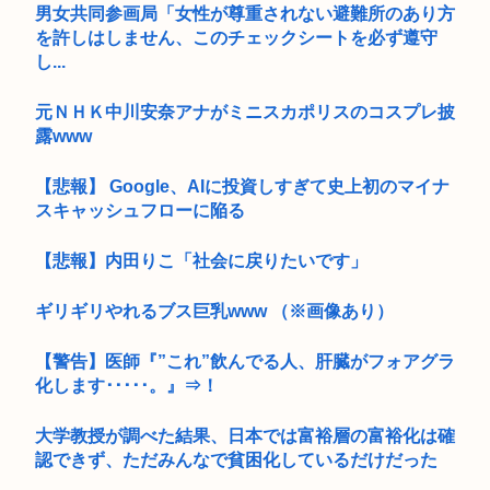
男女共同参画局「女性が尊重されない避難所のあり方
を許しはしません、このチェックシートを必ず遵守
し...
元ＮＨＫ中川安奈アナがミニスカポリスのコスプレ披
露www
【悲報】 Google、AIに投資しすぎて史上初のマイナ
スキャッシュフローに陥る
【悲報】内田りこ「社会に戻りたいです」
ギリギリやれるブス巨乳www （※画像あり）
【警告】医師『”これ”飲んでる人、肝臓がフォアグラ
化します･････。』⇒！
大学教授が調べた結果、日本では富裕層の富裕化は確
認できず、ただみんなで貧困化しているだけだった