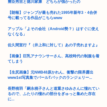
豊臣秀吉と徳川家康 どちらが強かったの
【朗報】ジャンプが最も売れた1995年新年3・4合併
号に載ってる作品がこちらwww
アップル「よその会社（Android勢？）はすぐに使え
なくなる」
佐久間宣行『（井上和に対して）あの子売れますよ』
【画像】巨乳アナウンサーさん、高校時代の制服を着
てしまう
【生尻画像】元NMB48原かれん、衝撃の限界露出
www1st写真集でパールTバックのランジェリー...
長野桃羽「嗣永桃子さんと道重さゆみさんに憧れてい
るので、ふたりの憧れの部分をぎゅっと集めた存在
に...