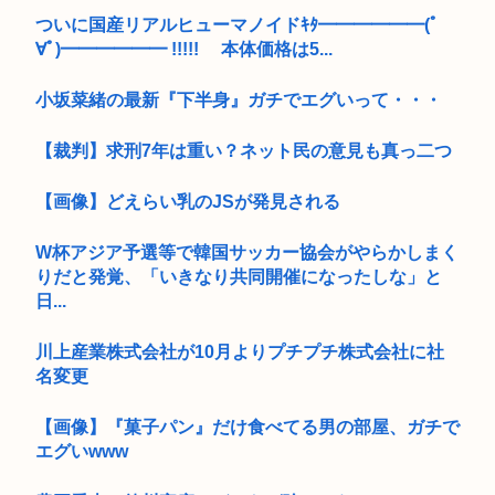
ついに国産リアルヒューマノイドｷﾀ━━━━━━(ﾟ
∀ﾟ)━━━━━━ !!!!! 本体価格は5...
小坂菜緒の最新『下半身』ガチでエグいって・・・
【裁判】求刑7年は重い？ネット民の意見も真っ二つ
【画像】どえらい乳のJSが発見される
W杯アジア予選等で韓国サッカー協会がやらかしまく
りだと発覚、「いきなり共同開催になったしな」と
日...
川上産業株式会社が10月よりプチプチ株式会社に社
名変更
【画像】『菓子パン』だけ食べてる男の部屋、ガチで
エグいwww