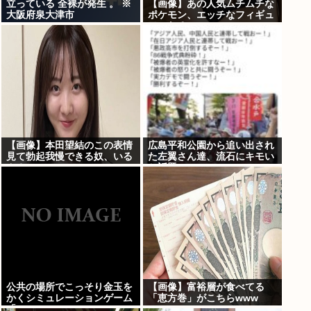
立っている 全裸が発生 。 ※
【画像】あの人気ムチムチな
大阪府泉大津市
ポケモン、エッチなフィギュ
アになる
【画像】本田望結のこの表情
広島平和公園から追い出され
見て勃起我慢できる奴、いる
た左翼さん達、流石にキモい
ん？
と話題に
公共の場所でこっそり金玉を
【画像】富裕層が食べてる
かくシミュレーションゲーム
「恵方巻」がこちらwww
「Ball Scratch Simulator」