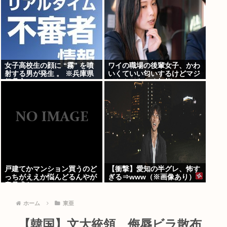
女子高校生の顔に “霧” を噴
ワイの職場の後輩女子、かわ
射する男が発生 。 ※兵庫県
いくていい匂いするけどマジ
伊丹市
でとんでもなく無能
戸建てかマンション買うのど
【衝撃】愛知の半グレ、怖す
っちがええか悩んどるんやが
ぎる⇒www（※画像あり）
意見求む
ホーム
東亜
【韓国】文大統領 侮辱ビラ散布