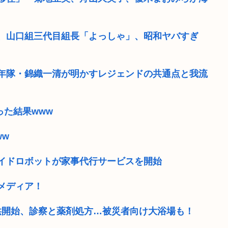
、山口組三代目組長「よっしゃ」、昭和ヤバすぎ
年隊・錦織一清が明かすレジェンドの共通点と我流
った結果www
ww
イドロボットが家事代行サービスを開始
メディア！
供開始、診察と薬剤処方…被災者向け大浴場も！