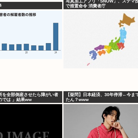
写真加工アプリ「SNOW」、ステマ
4
で措置命令 消費者庁
所を全部倒産させたら障がい者
【疑問】日本経済、30年停滞←今ま
では 」結果ww
たん？www