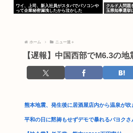
ワイ、上司、新入社員がスタバでパソコンや
クルド人問題
って企業秘密漏洩したから泣かした
玉県知事選挙
ホーム
ニュー速＋
【遅報】中国西部でM6.3の地震(2:
熊本地震、発生後に居酒屋店内から温泉が吹
平和の日に黙祷もせずデモで暴れるパヨクさ