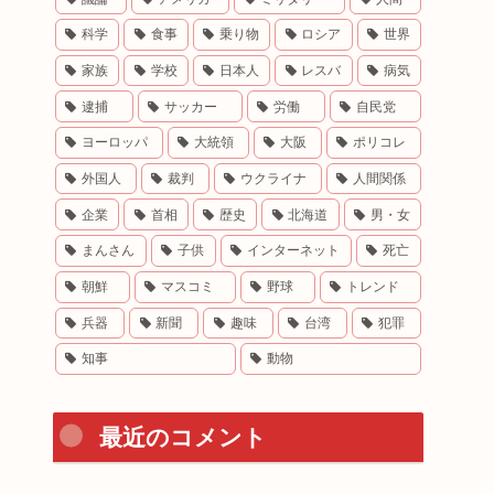
科学
食事
乗り物
ロシア
世界
家族
学校
日本人
レスバ
病気
逮捕
サッカー
労働
自民党
ヨーロッパ
大統領
大阪
ポリコレ
外国人
裁判
ウクライナ
人間関係
企業
首相
歴史
北海道
男・女
まんさん
子供
インターネット
死亡
朝鮮
マスコミ
野球
トレンド
兵器
新聞
趣味
台湾
犯罪
知事
動物
最近のコメント