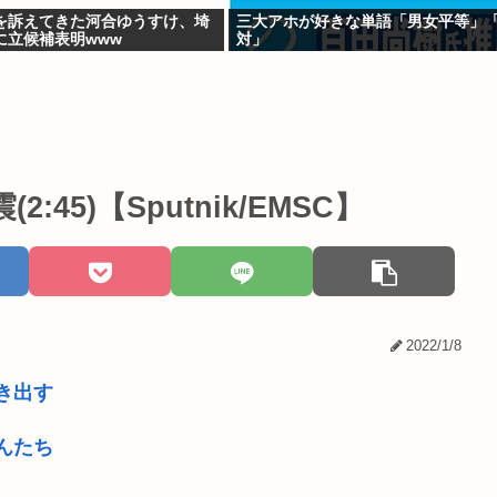
を訴えてきた河合ゆうすけ、埼
三大アホが好きな単語「男女平等」
に立候補表明www
対」
45)【Sputnik/EMSC】
2022/1/8
き出す
んたち