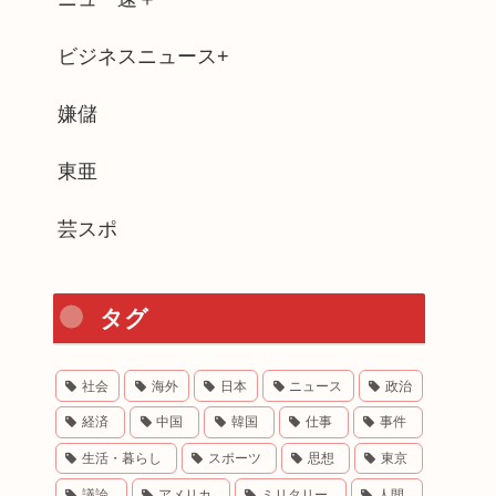
ビジネスニュース+
嫌儲
東亜
芸スポ
タグ
社会
海外
日本
ニュース
政治
経済
中国
韓国
仕事
事件
生活・暮らし
スポーツ
思想
東京
議論
アメリカ
ミリタリー
人間