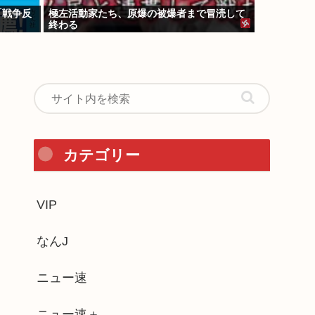
「戦争反
極左活動家たち、原爆の被爆者まで冒涜して
終わる
カテゴリー
VIP
なんJ
ニュー速
ニュー速＋