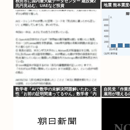
秋田市に国内最大級データセンター 建設費2
地震 熊本震度
兆円見込む、UAEなど投資
数学者「AIで数学の未解決問題解いたわ」女
自民党「作業
性「お前の証明間違ってるやん」数学者「内
雇用が増えるの
容デタラメで草。AI使うのヘタ？」→女性大
発狂