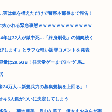
…実は銃を構えただけで警察本部長まで報告！
ME』に抜かれる緊急事態ｗｗｗｗｗｗｗｗｗｗｗｗ
024年は32人が獄中死…「終身刑化」の傾向続く
わびします」とラフな軽い謝罪コメントを発表
は29.5GB！任天堂ゲーまでｽﾄﾚｰｼﾞ馬...
話
者24万人…新規兵力の募集規模を上回る」！
オキ5人集がついに決定してしまう
移住」 菊地亜美、舟山久美子、優木まおみらが海