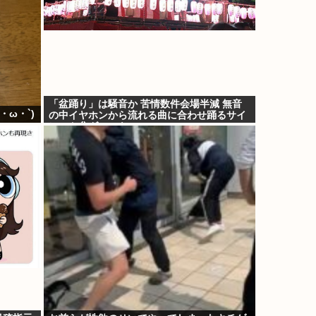
「盆踊り」は騒音か 苦情数件会場半減 無音
ω・`)
の中イヤホンから流れる曲に合わせ踊るサイ
レント盆ダンスも