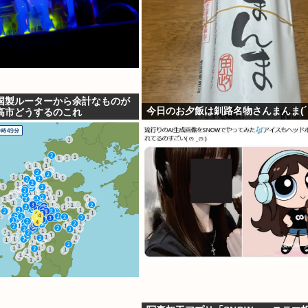
国製ルーターから余計なものが
今日のお夕飯は釧路名物さんまんま(´・
高市どうするのこれ