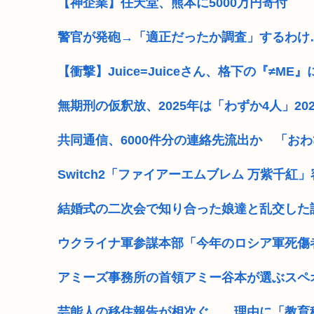
【神企業】任天堂、熊本に5000万円寄付
警官が発砲→「適正だったか調査」するわけ
【衝撃】Juice=Juiceさん、格下の『≠
無期刑の仮釈放、2025年は「わずか4人」2
共同通信、6000件分の連絡先流出か 「お
Switch2「ファイアーエムブレム 万紫千紅」容量
結婚式の二次会で知り合った娘達と乱交した
ウクライナ軍参謀本部「今年のロシア軍死傷
アミーズ事務所の首領アミー谷本が選ぶスペ
芸能人の移住報告が相次ぐ… 理由に「教育