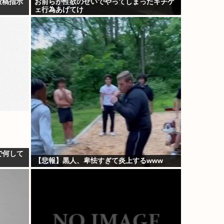
投稿指示
お前らが性欲のせいでやってしまったキチゲ
ェ行為あげてけ
で何して
【悲報】黒人、卑怯すぎて炎上するwww