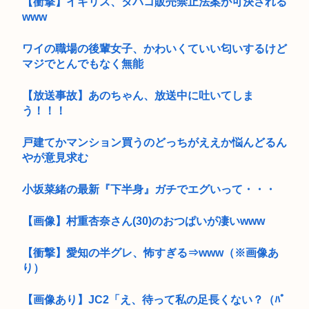
【衝撃】イギリス、タバコ販売禁止法案が可決される
www
ワイの職場の後輩女子、かわいくていい匂いするけど
マジでとんでもなく無能
【放送事故】あのちゃん、放送中に吐いてしま
う！！！
戸建てかマンション買うのどっちがええか悩んどるん
やが意見求む
小坂菜緒の最新『下半身』ガチでエグいって・・・
【画像】村重杏奈さん(30)のおつぱいが凄いwww
【衝撃】愛知の半グレ、怖すぎる⇒www（※画像あ
り）
【画像あり】JC2「え、待って私の足長くない？（ﾊﾟ