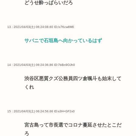
どうせ酔っぱらいだろ
13 : 2021/04/03(土) 06:24:08.60
ID:/x7Kcw8M0
サバニで石垣島へ向かっているはず
14 : 2021/04/03(土) 06:24:36.86
ID:7bBn9OJh0
渋谷区悪質クズ公務員四ツ倉颯斗も始末して
くれ
15 : 2021/04/03(土) 06:24:56.66
ID:s3H+GF2x0
宮古島って市長選でコロナ蔓延させたとこだ
ろ