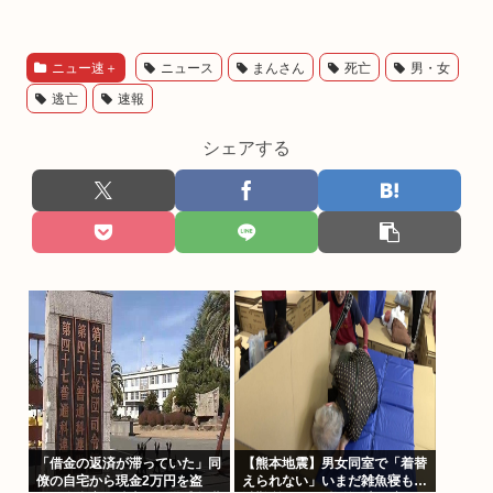
ニュー速＋
ニュース
まんさん
死亡
男・女
逃亡
速報
シェアする
「借金の返済が滞っていた」同
【熊本地震】男女同室で「着替
僚の自宅から現金2万円を盗
えられない」いまだ雑魚寝も…