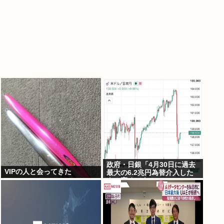
政府・日銀「4月30日に過去
VIPの人と会ってきた
最大の6.2兆円為替介入した
よ！褒めてよ！」