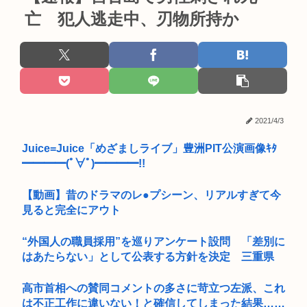
亡 犯人逃走中、刃物所持か
2021/4/3
Juice=Juice「めざましライブ」豊洲PIT公演画像ｷﾀ
━━━━(ﾟ∀ﾟ)━━━━!!
【動画】昔のドラマのレ●プシーン、リアルすぎて今
見ると完全にアウト
“外国人の職員採用”を巡りアンケート設問 「差別に
はあたらない」として公表する方針を決定 三重県
高市首相への賛同コメントの多さに苛立つ左派、これ
は不正工作に違いない！と確信してしまった結果……