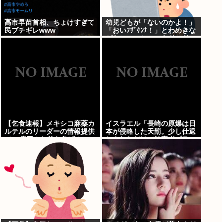
高市早苗首相、ちょけすぎて
幼児どもが「ないのかよ！」
民ブチギレwww
「おいﾌｻﾞｹﾝﾅ！」とわめきな
がらショーケースをドンドン
叩いたり、エルボーしたりし
だした
【乞食速報】メキシコ麻薬カ
イスラエル「長崎の原爆は日
ルテルのリーダーの情報提供
本が侵略した天罰。少し仕返
で39億円！お前ら急げ！
しされただけで被害者ヅラ。
追悼されるべきは侵略された
中国や韓国の人々だよ