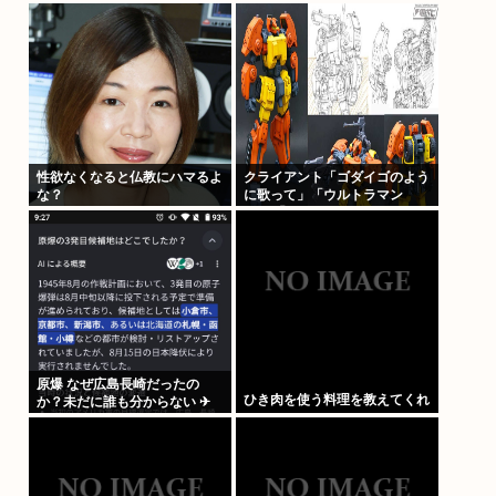
む。自衛官の陸士長が懲戒免職
避難所めぐり”格差” 専門家
に
「標準化されていない」
性欲なくなると仏教にハマるよ
クライアント「ゴダイゴのよう
な？
に歌って」「ウルトラマン
80」「アルフィのように」
「星のピアス」
原爆 なぜ広島長崎だったの
ひき肉を使う料理を教えてくれ
か？未だに誰も分からない ✈