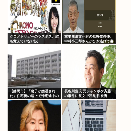
クロノトリガーのラスボス、誰
重要無形文化財の歌舞伎俳優、
も覚えていない説
中村小三郎さんがひき逃げで書
類送検
【静岡市】「息子が痴漢され
長谷川豊氏 元ジャンポケ斉藤
た」住宅街の路上で帰宅途中の
の事件に長文で私見 性被害
男子小学生に痴漢行為か 16歳
者・冤罪被害者への取材経験踏
男子学生を逮捕
まえ