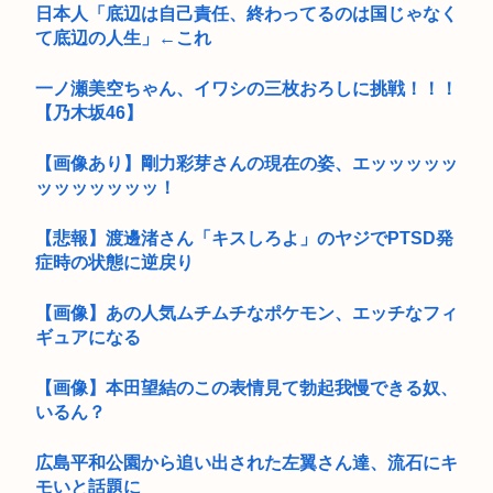
日本人「底辺は自己責任、終わってるのは国じゃなく
て底辺の人生」←これ
一ノ瀬美空ちゃん、イワシの三枚おろしに挑戦！！！
【乃木坂46】
【画像あり】剛力彩芽さんの現在の姿、エッッッッッ
ッッッッッッッ！
【悲報】渡邊渚さん「キスしろよ」のヤジでPTSD発
症時の状態に逆戻り
【画像】あの人気ムチムチなポケモン、エッチなフィ
ギュアになる
【画像】本田望結のこの表情見て勃起我慢できる奴、
いるん？
広島平和公園から追い出された左翼さん達、流石にキ
モいと話題に