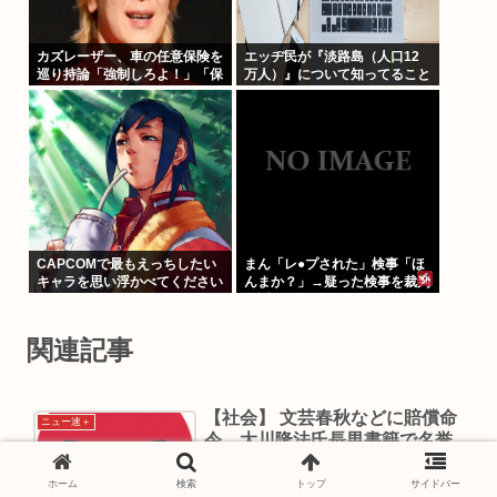
カズレーザー、車の任意保険を
エッヂ民が『淡路島（人口12
巡り持論「強制しろよ！」「保
万人）』について知ってること
険にも入れないヤツは運転すん
なよ」
CAPCOMで最もえっちしたい
まん「レ●プされた」検事「ほ
キャラを思い浮かべてください
んまか？」→疑った検事を裁判
で訴える
関連記事
【社会】 文芸春秋などに賠償命
ニュー速＋
令 大川隆法氏長男書籍で名誉
毀損―東京地裁
ホーム
検索
トップ
サイドバー