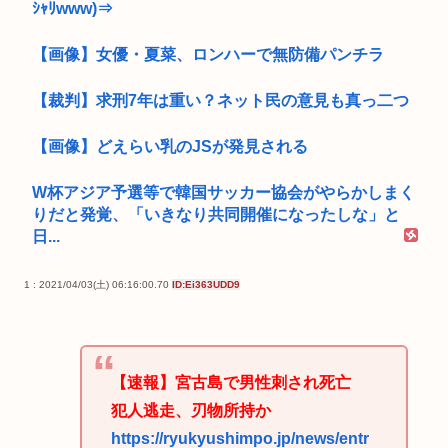
ｼｬﾘwww)⇒
【画像】女優・夏菜、ロンハーで無防備パンチラ
【裁判】求刑7年は重い？ネット民の意見も真っ二つ
【画像】どえらい乳のJSが発見される
W杯アジア予選等で韓国サッカー協会がやらかしまく
りだと発覚、「いきなり共同開催になったしな」と
日...
1 : 2021/04/03(土) 06:16:00.70
ID:Ei363UDD9
【速報】宮古島で男性刺され死亡
犯人逃走、刃物所持か
https://ryukyushimpo.jp/news/entr