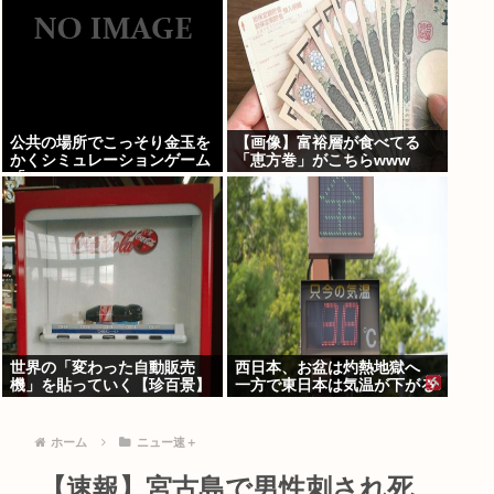
公共の場所でこっそり金玉を
【画像】富裕層が食べてる
かくシミュレーションゲーム
「恵方巻」がこちらwww
「Ball Scratch Simulator」
がSteamで発表される
世界の「変わった自動販売
西日本、お盆は灼熱地獄へ
機」を貼っていく【珍百景】
一方で東日本は気温が下がる
ホーム
ニュー速＋
【速報】宮古島で男性刺され死