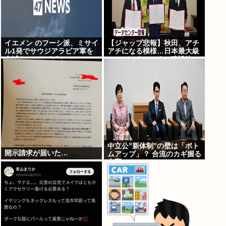
イエメン のフーシ派、ミサイ
【ジャップ悲報】秋田、アチ
ル1発でサウジアラビア軍を
アチになる模様…日本最大級
全滅させてしまうww
のAIデータセンター建設決
定！整備費は2兆円！
中立公”新体制”の壁は「ボト
開示請求が届いた…
ムアップ」？ 合流のカギ握る
立憲