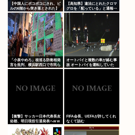
【中国人にボコボコにされ、ビ
【高知県】違法にとれたクロマ
ルの6階から突き落とされた】
グロを「配っている」と通報⋯
「闇バイト」 トクリュウの使
採捕停止期間に約274kg漁獲、
い捨てにされた悲惨すぎる実態
漁業者3人を書類送検「網にか
募集時の約束は「月収300万
かり放流が大変で⋯」
円」も、組織に入った瞬間、
「お前たちはだまされた」
「小泉やめろ」核巡る防衛相発
オートバイと複数の車が絡む事
言を批判、横浜駅西口で市民ら
故 オートバイを運転していた
#高市小泉麻生めちゃくちゃじ
男性が死亡 現場から車が逃走
ゃんニュースdeプロテスト
【衝撃】サッカー日本代表長友
FIFA会長、UEFAが許してくれ
佑都、明日現役引退発表へw w
なくて詰む
w w w w w w w w w w w w ww
w w w