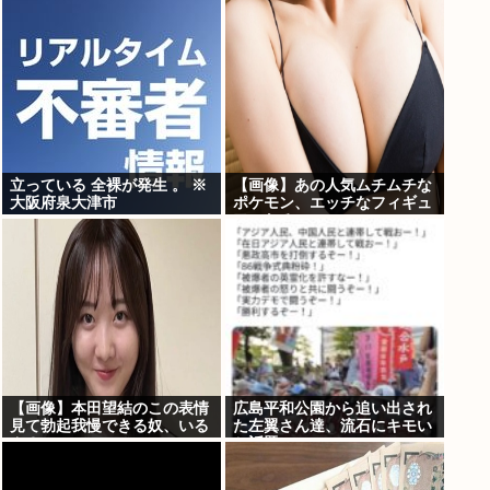
立っている 全裸が発生 。 ※
【画像】あの人気ムチムチな
大阪府泉大津市
ポケモン、エッチなフィギュ
アになる
【画像】本田望結のこの表情
広島平和公園から追い出され
見て勃起我慢できる奴、いる
た左翼さん達、流石にキモい
ん？
と話題に