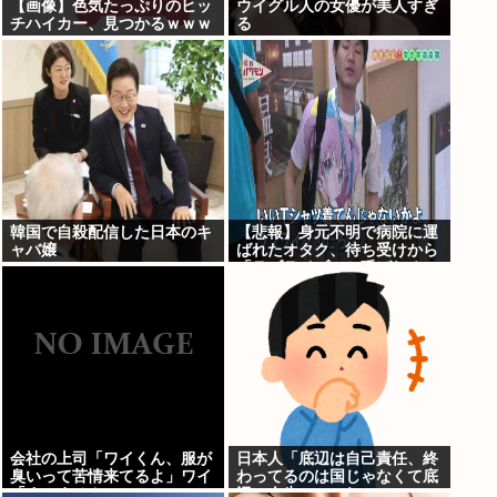
【画像】色気たっぷりのヒッ
ウイグル人の女優が美人すぎ
チハイカー、見つかるｗｗｗ
る
韓国で自殺配信した日本のキ
【悲報】身元不明で病院に運
ャバ嬢
ばれたオタク、待ち受けから
「ラブライブ」と呼ばれる
www
会社の上司「ワイくん、服が
日本人「底辺は自己責任、終
臭いって苦情来てるよ」ワイ
わってるのは国じゃなくて底
「すいません」
辺の人生」←これ