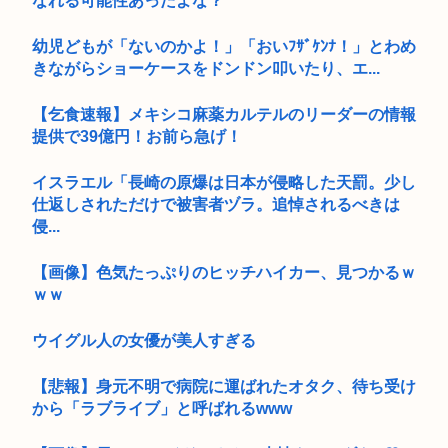
なれる可能性あったよな？
幼児どもが「ないのかよ！」「おいﾌｻﾞｹﾝﾅ！」とわめ
きながらショーケースをドンドン叩いたり、エ...
【乞食速報】メキシコ麻薬カルテルのリーダーの情報
提供で39億円！お前ら急げ！
イスラエル「長崎の原爆は日本が侵略した天罰。少し
仕返しされただけで被害者ヅラ。追悼されるべきは
侵...
【画像】色気たっぷりのヒッチハイカー、見つかるｗ
ｗｗ
ウイグル人の女優が美人すぎる
【悲報】身元不明で病院に運ばれたオタク、待ち受け
から「ラブライブ」と呼ばれるwww