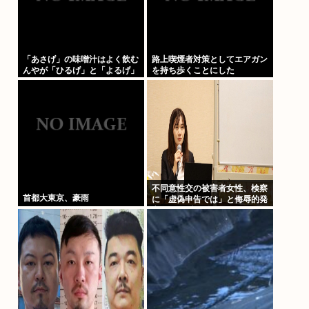
「あさげ」の味噌汁はよく飲む
路上喫煙者対策としてエアガン
んやが「ひるげ」と「よるげ」
を持ち歩くことにした
は飲んだことない
不同意性交の被害者女性、検察
首都大東京、豪雨
に「虚偽申告では」と侮辱的発
言をされブチギレ、500万円の
損害賠償を求め提訴