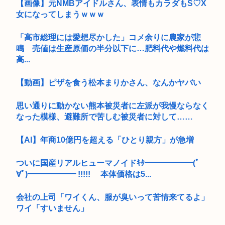
【画像】元NMBアイドルさん、表情もカラダもS♡X
女になってしまうｗｗｗ
「高市総理には愛想尽かした」コメ余りに農家が悲
鳴 売値は生産原価の半分以下に…肥料代や燃料代は
高...
【動画】ピザを食う松本まりかさん、なんかヤバい
思い通りに動かない熊本被災者に左派が我慢ならなく
なった模様、避難所で苦しむ被災者に対して……
【AI】年商10億円を超える「ひとり親方」が急増
ついに国産リアルヒューマノイドｷﾀ━━━━━━(ﾟ
∀ﾟ)━━━━━━ !!!!! 本体価格は5...
会社の上司「ワイくん、服が臭いって苦情来てるよ」
ワイ「すいません」