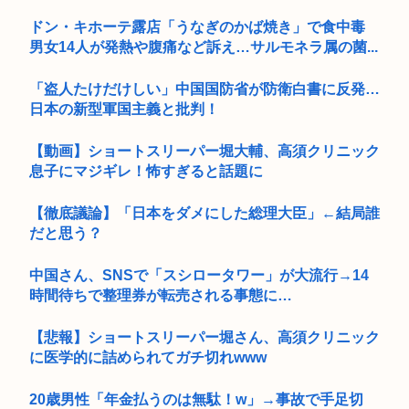
ドン・キホーテ露店「うなぎのかば焼き」で食中毒
男女14人が発熱や腹痛など訴え…サルモネラ属の菌...
「盗人たけだけしい」中国国防省が防衛白書に反発…
日本の新型軍国主義と批判！
【動画】ショートスリーパー堀大輔、高須クリニック
息子にマジギレ！怖すぎると話題に
【徹底議論】「日本をダメにした総理大臣」←結局誰
だと思う？
中国さん、SNSで「スシロータワー」が大流行→14
時間待ちで整理券が転売される事態に…
【悲報】ショートスリーパー堀さん、高須クリニック
に医学的に詰められてガチ切れwww
20歳男性「年金払うのは無駄！w」→事故で手足切