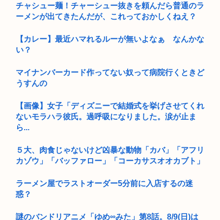
チャシュー麺！チャーシュー抜きを頼んだら普通のラ
ーメンが出てきたんだが、これっておかしくねえ？
【カレー】最近ハマれるルーが無いよなぁ なんかな
い？
マイナンバーカード作ってない奴って病院行くときど
うすんの
【画像】女子「ディズニーで結婚式を挙げさせてくれ
ないモラハラ彼氏。過呼吸になりました。涙が止ま
ら...
５大、肉食じゃないけど凶暴な動物「カバ」「アフリ
カゾウ」「バッファロー」「コーカサスオオカブト」
ラーメン屋でラストオーダー5分前に入店するの迷
惑？
謎のバンドリアニメ「ゆめ∞みた」第8話。8/9(日)は