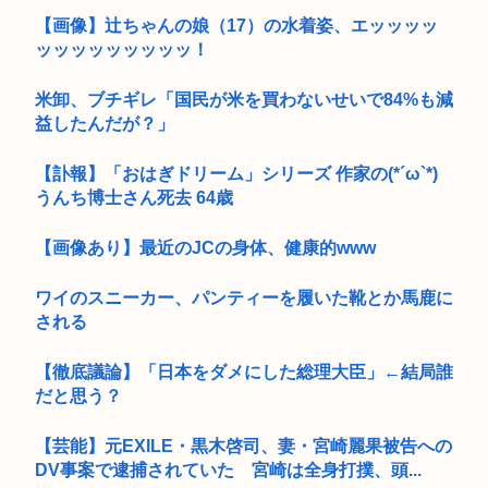
【画像】辻ちゃんの娘（17）の水着姿、エッッッッ
ッッッッッッッッッ！
米卸、ブチギレ「国民が米を買わないせいで84%も減
益したんだが？」
【訃報】「おはぎドリーム」シリーズ 作家の(*´ω`*)
うんち博士さん死去 64歳
【画像あり】最近のJCの身体、健康的www
ワイのスニーカー、パンティーを履いた靴とか馬鹿に
される
【徹底議論】「日本をダメにした総理大臣」←結局誰
だと思う？
【芸能】元EXILE・黒木啓司、妻・宮崎麗果被告への
DV事案で逮捕されていた 宮崎は全身打撲、頭...