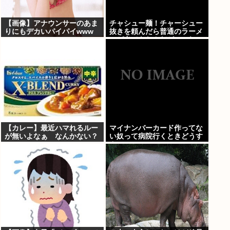
【画像】アナウンサーのあま
チャシュー麺！チャーシュー
りにもデカいパイパイwww
抜きを頼んだら普通のラーメ
ンが出てきたんだが、これっ
ておかしくねえ？
【カレー】最近ハマれるルー
マイナンバーカード作ってな
が無いよなぁ なんかない？
い奴って病院行くときどうす
んの