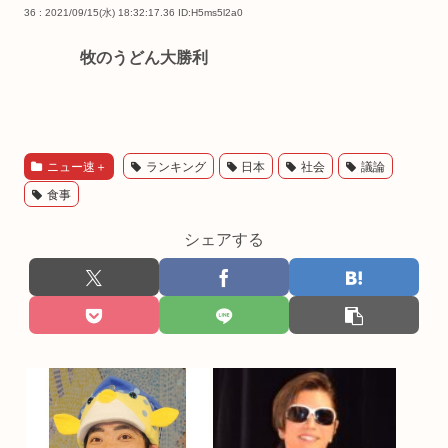
36 : 2021/09/15(水) 18:32:17.36
ID:H5ms5l2a0
牧のうどん大勝利
ニュー速＋
ランキング
日本
社会
議論
食事
シェアする