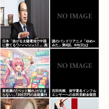
日本「曲がる太陽電池で中国
謎のバンドリアニメ「ゆめ∞
に勝てるワハハハハハ！」 高
みた」第8話。8/9(日)は
市早苗「勝てる！ ガハハハハ
MyGO・RAS出演の
ハハ！」
LuckyFes’26を無料配信。
AveMujica劇場情報もあるよ
100万アツドリ
富裕層の｢ペット離れ｣が止ま
百田尚樹、保守著名インフル
らない…｢300万円の血統書付
エンサーへの自民党献金疑惑
き犬は時代遅れ｣という真の
を投稿し炎上
お金持ちが"向かった先"