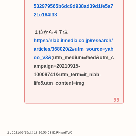
532979565b6dc9d938ad39d1fe5a7
21c164f33
１位から４７位
https://nlab.itmedia.co.jp/research/
articles/368020/2#utm_source=yah
oo_v3&
;utm_medium=feed&utm_c
ampaign=20210915-
10009741&utm_term=it_nlab-
life&utm_content=img
2 : 2021/09/15(水) 18:26:50.68
ID:RNfpeITW0