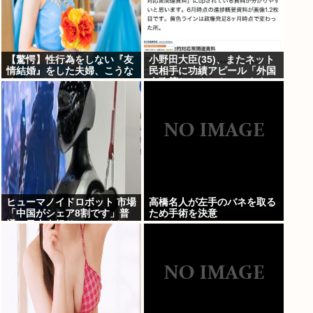
【驚愕】性行為をしない『友
小野田大臣(35)、またネット
情結婚』をした夫婦、こうな
民相手に功績アピール「外国
る⇒･･･！！！
人政策ちゃんとやってます」
www
ヒューマノイドロボット 市場
高橋名人が左手のバネを取る
「中国がシェア8割です」普
ため手術を決意
通の日本人怒りのフェイクニ
ュース認定へ…