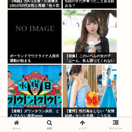
【格闘】元K-1王者・久保優太
伝説のすた丼食ったことある奴
(38)が10代女性と再婚「色々言
おる？
われそうですが…」
ポーランドでウクライナ人排斥
【画像】このレベルの女の子
運動が始まる
「ふーん、私も誘ってくれない
んだ⋯」
【速報】ダウンタウン浜田、と
【驚愕】性行為をしない『友情
んでもない発言www
結婚』をした夫婦、こうなる
⇒･･･！！！
ホーム
検索
トップ
サイドバー