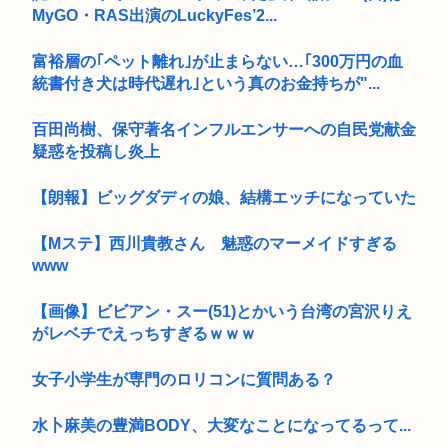
MyGO・RAS出演のLuckyFes’2...
富裕層の｢ペット離れ｣が止まらない…｢300万円の血
統書付き犬は時代遅れ｣という真のお金持ちが"...
百田尚樹、保守著名インフルエンサーへの自民党献金
疑惑を投稿し炎上
【朗報】ビッグダディの娘、結構エッチになっていた
【Mステ】西川貴教さん 魅惑のマーメイドすぎる
www
【画像】ビビアン・スー(51)とかいう台湾の宮沢りえ
がレベチでえっちすぎるｗｗｗ
女子小学生が専門のロリコンに質問ある？
水卜麻美の豊満BODY、大変なことになってるって...