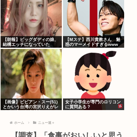
【朗報】ビッグダディの娘、
【Mステ】西川貴教さん 魅
結構エッチになっていた
惑のマーメイドすぎるwww
【画像】ビビアン・スー(51)
女子小学生が専門のロリコン
とかいう台湾の宮沢りえがレ
に質問ある？
ベチでえっちすぎるｗｗｗ
ホーム
ニュー速＋
【調査】「食事がおいしいと思う