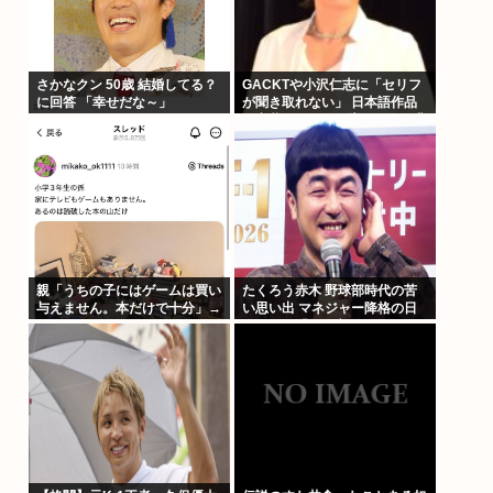
さかなクン 50歳 結婚してる？
GACKTや小沢仁志に「セリフ
に回答 「幸せだな～」
が聞き取れない」 日本語作品
を字幕で見る人が増えている背
景
親「うちの子にはゲームは買い
たくろう赤木 野球部時代の苦
与えません。本だけで十分」→
い思い出 マネジャー降格の日
結果
に母が…「何も言えなくて」