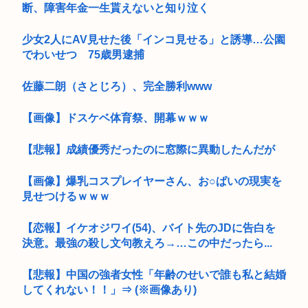
断、障害年金一生貰えないと知り泣く
少女2人にAV見せた後「インコ見せる」と誘導…公園
でわいせつ 75歳男逮捕
佐藤二朗（さとじろ）、完全勝利www
【画像】ドスケベ体育祭、開幕ｗｗｗ
【悲報】成績優秀だったのに窓際に異動したんだが
【画像】爆乳コスプレイヤーさん、お○ぱいの現実を
見せつけるｗｗｗ
【恋報】イケオジワイ(54)、バイト先のJDに告白を
決意。最強の殺し文句教えろ→…この中だったら...
【悲報】中国の強者女性「年齢のせいで誰も私と結婚
してくれない！！」⇒ (※画像あり)