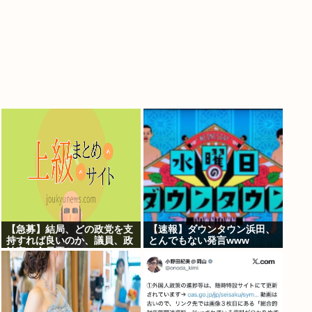
【急募】結局、どの政党を支
【速報】ダウンタウン浜田、
持すれば良いのか、議員、政
とんでもない発言www
治家は全員悪か