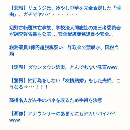
【悲報】リュウジ氏、冷やし中華を完全否定した『理
由』、ガチでヤバイ・・・・・・
辺野古転覆ﾀﾋ亡事故、学校法人同志社の第三者委員会
が調査報告書を公表 … 安全配慮義務違反や安全...
税務署員1億円超脱税疑い 詐取金で競艇か、国税当
局
【速報】ダウンタウン浜田、とんでもない発言www
【驚愕】性行為をしない『友情結婚』をした夫婦、こ
うなる⇒･･･！！！
高橋名人が左手のバネを取るため手術を決意
【画像】アナウンサーのあまりにもデカいパイパイ
www