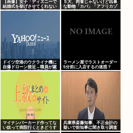
【画像】女子「ディズニーで
５大、肉食じゃないけど凶暴
結婚式を挙げさせてくれない
な動物「カバ」「アフリカゾ
モラハラ彼氏。過呼吸になり
ウ」「バッファロー」「コー
ました。涙が止まらない」
カサスオオカブト」
ドイツ空港のウクライナ機に
ラーメン屋でラストオーダー
自爆ドローン接近→職員が蹴
5分前に入店するの迷惑？
り落とす→偶然起爆装置が壊
れセーフ
マイナンバーカード作ってな
兵庫県斎藤知事、不正会計の
い奴って病院行くときどうす
疑いで前知事に聞き取り調査
んの
へ