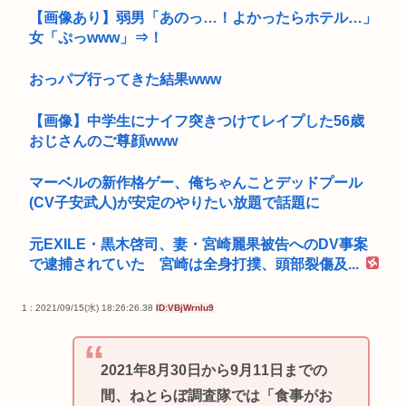
【画像あり】弱男「あのっ…！よかったらホテル…」
女「ぷっwww」⇒！
おっパブ行ってきた結果www
【画像】中学生にナイフ突きつけてレイプした56歳
おじさんのご尊顔www
マーベルの新作格ゲー、俺ちゃんことデッドプール
(CV子安武人)が安定のやりたい放題で話題に
元EXILE・黒木啓司、妻・宮崎麗果被告へのDV事案
で逮捕されていた 宮崎は全身打撲、頭部裂傷及...
1 : 2021/09/15(水) 18:26:26.38
ID:VBjWrnlu9
2021年8月30日から9月11日までの
間、ねとらぼ調査隊では「食事がお