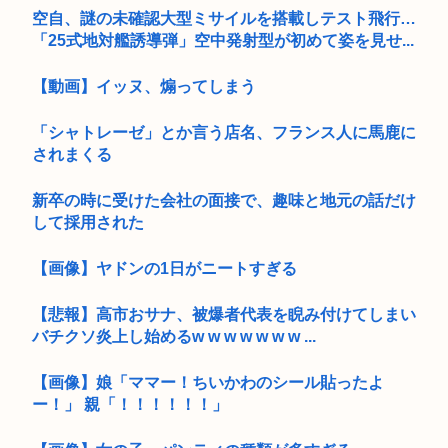
空自、謎の未確認大型ミサイルを搭載しテスト飛行…
「25式地対艦誘導弾」空中発射型が初めて姿を見せ...
【動画】イッヌ、煽ってしまう
「シャトレーゼ」とか言う店名、フランス人に馬鹿に
されまくる
新卒の時に受けた会社の面接で、趣味と地元の話だけ
して採用された
【画像】ヤドンの1日がニートすぎる
【悲報】高市おサナ、被爆者代表を睨み付けてしまい
バチクソ炎上し始めるw w w w w w w ...
【画像】娘「ママー！ちいかわのシール貼ったよ
ー！」 親「！！！！！！」