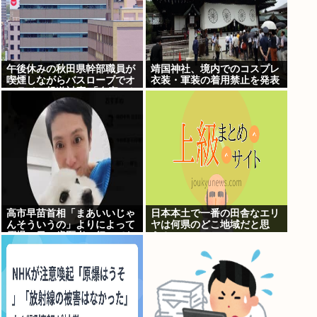
午後休みの秋田県幹部職員が
靖国神社、境内でのコスプレ
喫煙しながらバスローブでオ
衣装・軍装の着用禁止を発表
ンライン報道対応 「自宅」と
の説明に疑義 背景がラブホテ
ルの客室ような壁紙
高市早苗首相「まあいいじゃ
日本本土で一番の田舎なエリ
んそういうの」よりによって
ヤは何県のどこ地域だと思
原爆の日に歯医者に行ってた
う？
ことが発覚し批判が殺到大炎
上