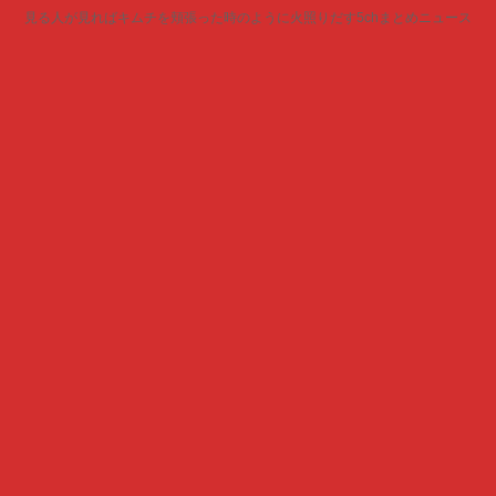
見る人が見ればキムチを頬張った時のように火照りだす5chまとめニュース