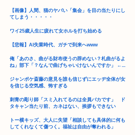
【画像】人間、猫のヤバい「集会」を目の当たりにし
てしまう・・・・・
ワイ25歳人生に疲れて女ホルを打ち始める
【悲報】AI失業時代、ガチで到来へwww
俺「あのさ、曲がる財布使うの辞めない？札曲がるよ
ね」部下「？なんで曲げちゃいけないんですか」 ←...
ジャンポケ斎藤の意見を誰も信じずにエッヂ全体が女
を信じる空気感、怖すぎる
刺青の彫り師「スミ入れてるのは全員バカです」 ド
タキャン当たり前、カネはない、挨拶もできない
トー横キッズ、大人に失望「相談しても具体的に何も
してくれなくて傷つく。福祉は自由が奪われる」