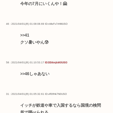
今年の7月にいくんや！🤗
46 : 2021/04/01(木) 01:08:08.69
ID:nMeFx7rHMUSO
>>41
クソ暑いやん😰
58 : 2021/04/01(木) 01:10:53.17
ID:DD4mjktK0USO
>>46
しゃあない
31 : 2021/04/01(木) 01:05:32.61
ID:vR0fHk7N0USO
イッチが鉄道や車で入国するなら国境の検問
所で調べられる