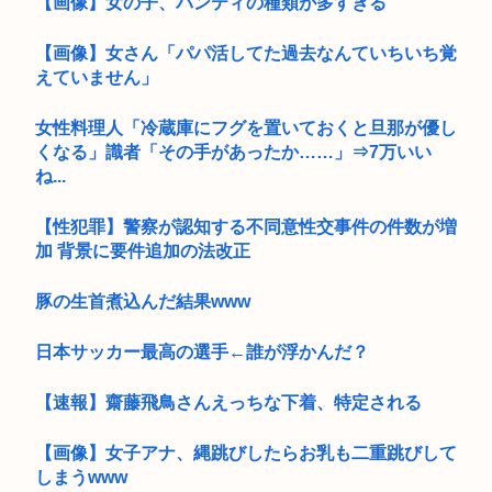
【画像】女の子、パンティの種類が多すぎる
【画像】女さん「パパ活してた過去なんていちいち覚
えていません」
女性料理人「冷蔵庫にフグを置いておくと旦那が優し
くなる」識者「その手があったか……」⇒7万いい
ね...
【性犯罪】警察が認知する不同意性交事件の件数が増
加 背景に要件追加の法改正
豚の生首煮込んだ結果www
日本サッカー最高の選手←誰が浮かんだ？
【速報】齋藤飛鳥さんえっちな下着、特定される
【画像】女子アナ、縄跳びしたらお乳も二重跳びして
しまうwww