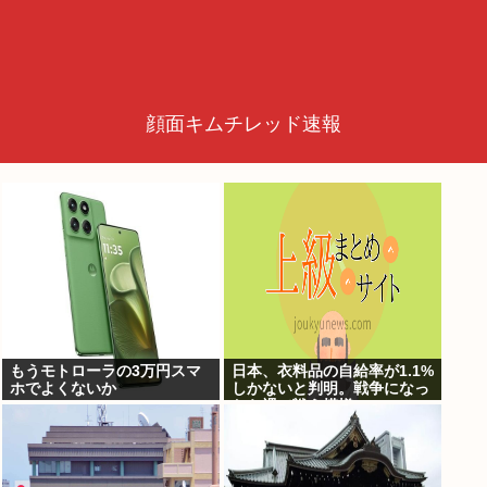
顔面キムチレッド速報
もうモトローラの3万円スマ
日本、衣料品の自給率が1.1%
ホでよくないか
しかないと判明。戦争になっ
たら裸で戦う模様www