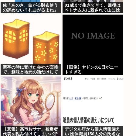
俺「あのさ、曲がる財布使う
91歳まで生きてきて、最後は
の辞めない？札曲がるよね」
ベトナム人に殺されて山に捨
部下「？なんで曲げちゃいけ
てられるって日本終わってん
ないんですか」 ←正論なのに
だろ高市てめえ
俺が悪いのか？
新卒の時に受けた会社の面接
【画像】ヤドンの1日がニー
で、趣味と地元の話だけして
トすぎる
採用された
【悲報】高市おサナ、被爆者
デジタル庁から個人情報漏え
代表を睨み付けてしまいバチ
い 団体職員150人分の氏名な