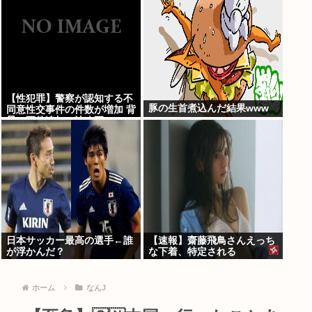
【性犯罪】警察が認知する不
豚の生首煮込んだ結果www
同意性交事件の件数が増加 背
景に要件追加の法改正
日本サッカー最高の選手←誰
【速報】齋藤飛鳥さんえっち
が浮かんだ？
な下着、特定される
ホーム
なんJ