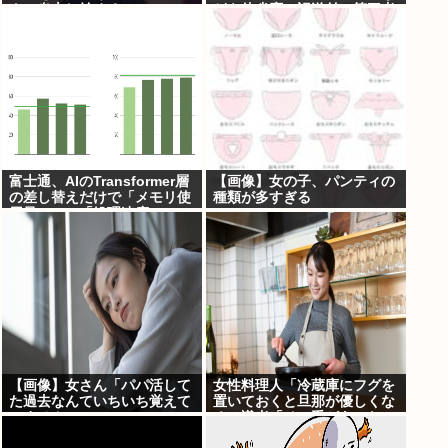
クソ炎上し始めるw w w w w
どを他省庁へ誤送付、第三者
w w w w w
に転送なし
富士通、AIのTransformer層
【画像】女の子、パンティの
の差し替えだけで「メモリ使
種類が多すぎる
用量1/10」「処理速度475
倍」になる魔改造を発表
【画像】女さん「パパ活して
女性料理人「冷蔵庫にフグを
た過去なんていちいち覚えて
置いておくと旦那が優しくな
いません」
る」識者「その手があった
か……」⇒7万いいね！！！