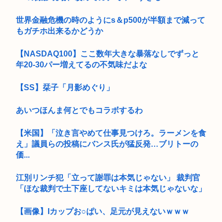
世界金融危機の時のようにs＆p500が半額まで減って
もガチホ出来るかどうか
【NASDAQ100】ここ数年大きな暴落なしでずっと
年20-30パー増えてるの不気味だよな
【SS】栞子「月影めぐり」
あいつほんま何とでもコラボするわ
【米国】「泣き言やめて仕事見つけろ。ラーメンを食
え」議員らの投稿にバンス氏が猛反発…ブリトーの
価...
江別リンチ犯「立って謝罪は本気じゃない」 裁判官
「ほな裁判で土下座してないキミは本気じゃないな」
【画像】Iカップお○ぱい、足元が見えないｗｗｗ