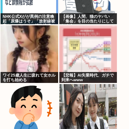
NHK公式Xがが異例の注意喚
【画像】人間、猫のヤバい
起「原爆はうそ」「放射線被
「集会」を目の当たりにして
害なかった」SNS拡散情報め
しまう・・・・・
ぐり「荒唐無稽」
ワイ25歳人生に疲れて女ホル
【悲報】AI失業時代、ガチで
を打ち始める
到来へwww