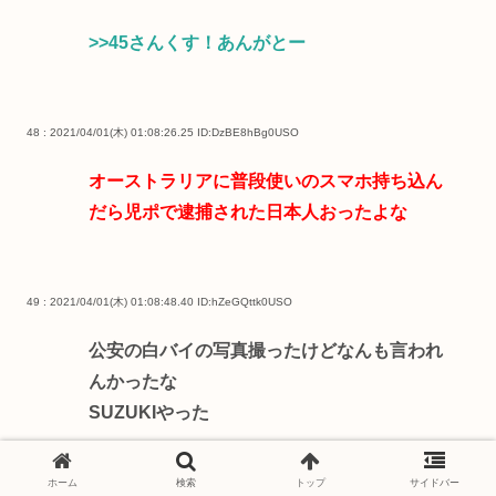
>>45
さんくす！あんがとー
48 : 2021/04/01(木) 01:08:26.25
ID:DzBE8hBg0USO
オーストラリアに普段使いのスマホ持ち込ん
だら児ポで逮捕された日本人おったよな
49 : 2021/04/01(木) 01:08:48.40
ID:hZeGQttk0USO
公安の白バイの写真撮ったけどなんも言われ
んかったな
SUZUKIやった
ホーム
検索
トップ
サイドバー