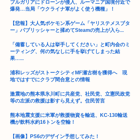
ブルガリアにドローンが侵入、ルーマニア国境付近で
爆発…当局「ウクライナ軍がよく使う機種」！
【悲報】大人気ポケモン系ゲーム「ヤリステメスブタ
ー」パブリッシャーと揉めてSteamの売上が入ら...
「備蓄している人は挙手してください」と町内会のミ
ーティング、何の気なしに手を挙げてしまった結
果…...
浦和レッズがストークシティMF瀬古樹を獲得へ 現
地ではすでにクラブ間合意との情報
激震地の熊本県氷川町に共産党、社民党、立憲民政党
等の左派の救援は影すら見えず。住民苦言
熊本地震支援に米軍が救援物資を輸送、KC-130輸送
機が飲料水約16トンを空輸！
【画像】PS6のデザイン予想してみた！