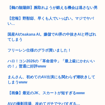
【鵺の陰陽師】腕取れようが鍛える機会は逃さない男
【悲報】野獣邸、早くも人でいっぱい。マジでヤバ
い…
国産AIのsakana AI。嫌儲でAI界の中抜きAIと呼ばれ
てしまう
フリーレン仕様のグラボ買いました！
ハロ！コン2026の「革命道中」「最上級にかわいい
の！」普通に好評www
まんさん、初めてのAV出演にも関わらず潮吹きして
しまうwww
【画像】最近のJK、スカートが短すぎるwww
AVの撮影現場、改めてガチでヤバすぎる…