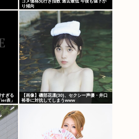
コメ価格先行き指数 過去最低 今後も値下が
り傾向
凄すぎる
【画像】磯部花凛(30)、セクシー声優・井口
er表」
裕香に対抗してしまうwww