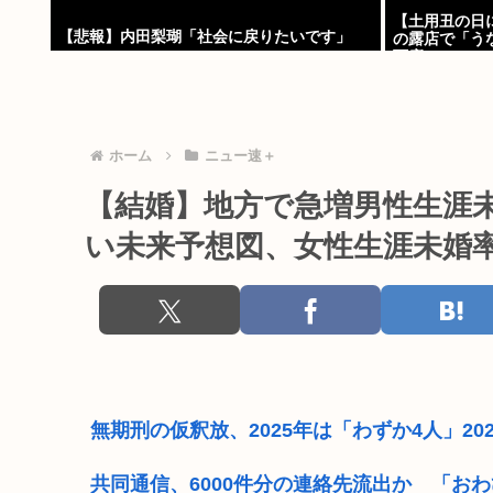
【土用丑の日
【悲報】内田梨瑚「社会に戻りたいです」
の露店で「う
下痢
ホーム
ニュー速＋
【結婚】地方で急増男性生涯未
い未来予想図、女性生涯未婚率
無期刑の仮釈放、2025年は「わずか4人」2
共同通信、6000件分の連絡先流出か 「お