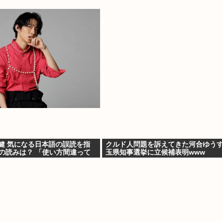
健 気になる日本語の誤読を指
クルド人問題を訴えてきた河合ゆう
」の読みは？ 「使い方間違って
玉県知事選挙に立候補表明www
か」