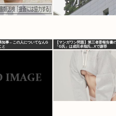
県知事←この人についてなんG
【マンガワン問題】第三者委報告書
こと
「G氏」は成田卓哉氏...Xで謝罪