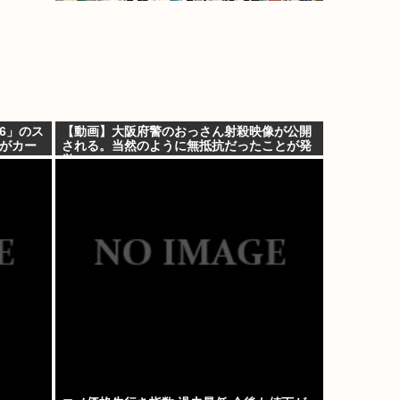
6」のス
【動画】大阪府警のおっさん射殺映像が公開
山がカー
される。当然のように無抵抗だったことが発
覚