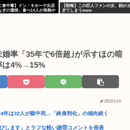
に食中毒】ドン・キホーテ出店
【朗報】この巨人ファンの女、顔が
なぎの蒲焼」食べ14人が発熱や
ぎてしまうwww
婚率「35年で6倍超｣が示すほの暗
は4%→15%
2022/1/14
024年は32人が獄中死…「終身刑化」の傾向続く
わびします」とラフな軽い謝罪コメントを発表