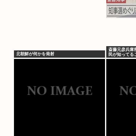
斎藤元彦兵庫
北朝鮮が何かを発射
民が知ってる