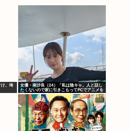
すけ、埼
女優・南沙良（24）「私は陰キャ。人と話し
たくないので家に引きこもってPCでアニメを
観ていたい」