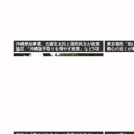
沖縄県知事選、古謝玄太氏と国民民主が政策
東京都民「助
協定 「沖縄版手取りを増やす政策」など5項
都心の近くが
目
の」