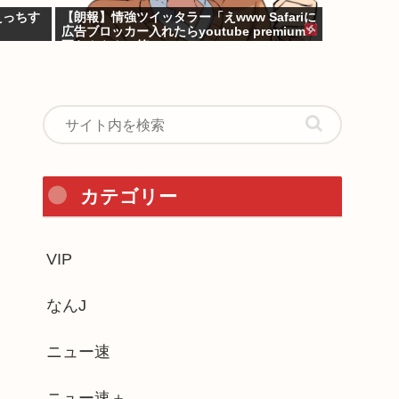
えっちす
【朗報】情強ツイッタラー「えwww Safariに
広告ブロッカー入れたらyoutube premium
要らんやん。笑」
カテゴリー
VIP
なんJ
ニュー速
ニュー速＋