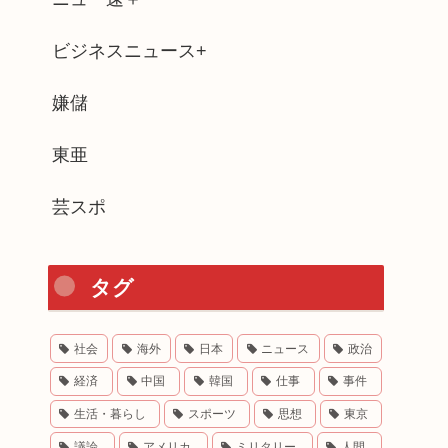
ビジネスニュース+
嫌儲
東亜
芸スポ
タグ
社会
海外
日本
ニュース
政治
経済
中国
韓国
仕事
事件
生活・暮らし
スポーツ
思想
東京
議論
アメリカ
ミリタリー
人間