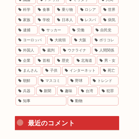
科学
食事
乗り物
ロシア
世界
家族
学校
日本人
レスバ
病気
逮捕
サッカー
労働
自民党
ヨーロッパ
大統領
大阪
ポリコレ
外国人
裁判
ウクライナ
人間関係
企業
首相
歴史
北海道
男・女
まんさん
子供
インターネット
死亡
朝鮮
マスコミ
野球
トレンド
兵器
新聞
趣味
台湾
犯罪
知事
動物
最近のコメント