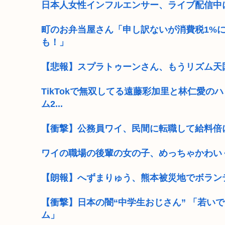
日本人女性インフルエンサー、ライブ配信中
町のお弁当屋さん「申し訳ないが消費税1%
も！」
【悲報】スプラトゥーンさん、もうリズム天国
TikTokで無双してる遠藤彩加里と林仁愛
ム2...
【衝撃】公務員ワイ、民間に転職して給料倍
ワイの職場の後輩の女の子、めっちゃかわい
【朗報】へずまりゅう、熊本被災地でボラン
【衝撃】日本の闇“中学生おじさん” 「若い
ム」