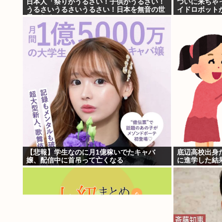
日本人「祭りがうるさい！子供がうるさい！
ついに来ちゃ
うるさいうるさいうるさい！日本を無音の世
イドロボット
界にしろ」
【悲報】学生なのに月1億稼いでたキャバ
底辺高校出身
嬢、配信中に首吊って亡くなる
に進学した結