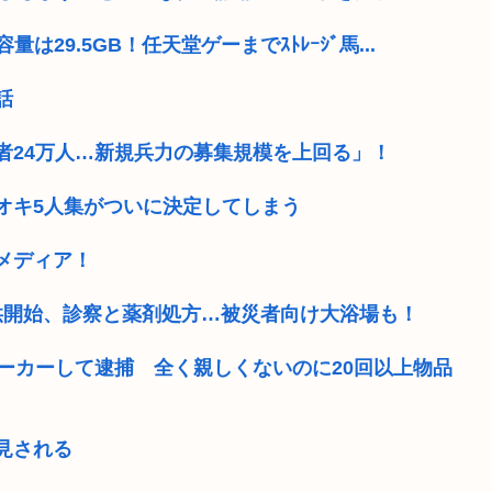
は29.5GB！任天堂ゲーまでｽﾄﾚｰｼﾞ馬...
話
者24万人…新規兵力の募集規模を上回る」！
オキ5人集がついに決定してしまう
メディア！
供開始、診察と薬剤処方…被災者向け大浴場も！
ーカーして逮捕 全く親しくないのに20回以上物品
見される