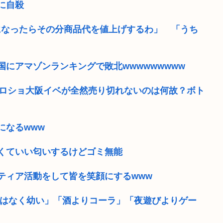
に自殺
になったらその分商品代を値上げするわ」 「うち
にアマゾンランキングで敗北wwwwwwwww
のハロショ大阪イベが全然売り切れないのは何故？ボト
になるwww
くていい匂いするけどゴミ無能
ティア活動をして皆を笑顔にするwww
ではなく幼い」「酒よりコーラ」「夜遊びよりゲー