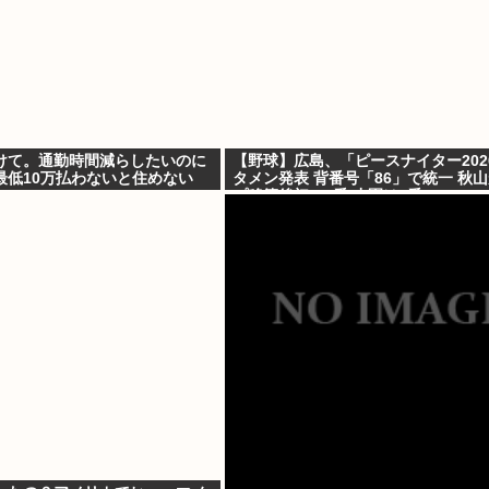
けて。通勤時間減らしたいのに
【野球】広島、「ピースナイター202
最低10万払わないと住めない
タメン発表 背番号「86」で統一 秋
プ移籍後初の4番 小園は6番