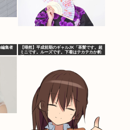
の編集者
【唖然】平成前期のギャルJK「茶髪です。超
ミニです。ルーズです。下着はテカテカか豹
柄です」⇒！！！