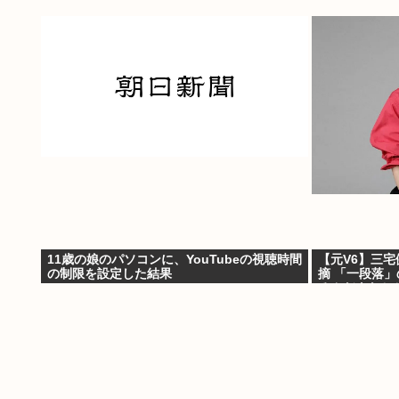
11歳の娘のパソコンに、YouTubeの視聴時間
【元V6】三宅
の制限を設定した結果
摘 「一段落
るんだよなと