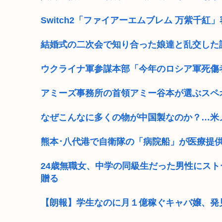
Switch2「ファイアーエムブレム 万紫千紅」容量
結婚式の二次会で知り合った娘達と乱交した
ウクライナ軍参謀本部「今年のロシア軍死傷
アミーズ事務所の首領アミー谷本が選ぶスペ
なぜこんなに多くの物が中国製なのか？…米
熊本･八代港で自衛隊の「病院船」が医療提
24歳無職女、中学の同級生だった男性にスト
贈る
【朗報】学生なのに月１億稼ぐキャバ嬢、発