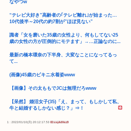
なやつw
“テレビ大好き”高齢者の｢テレビ離れ｣が始まった…
10代後半～20代の約7割が”ほぼ見ない”
識者「女を磨いた35歳の女性より、何もしてない25
歳の女性の方が圧倒的にモテます」→…正論なのに...
最新の橋本環奈の下半身、大変なことになってるっ
て...
(画像)45歳のビキニ水着姿www
【画像】その太ももでJCは無理だろwww
【呆然】 婚活女子(35)「え、まって、もしかして私、
牛と結婚するしかない感じ？」⇒！
1 : 2022/01/10(月) 20:12:17.53
ID:csj4dVez9