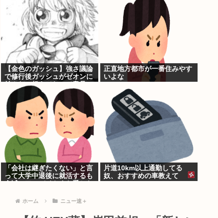
【金色のガッシュ】強さ議論
正直地方都市が一番住みやす
で修行後ガッシュがゼオンに
いよな
並んだ、超えてたって意見に
納得いかないんだけど
「会社は継ぎたくない」と言
片道10km以上通勤してる
って大学中退後に就活するも
奴、おすすめの車教えて
全滅。アルバイトすら受から
ない元彼
ホーム
ニュー速＋