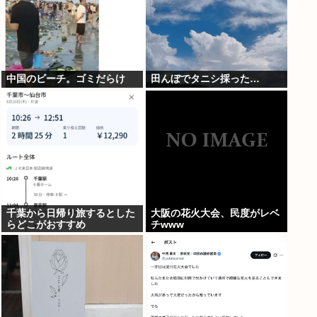
中国のビーチ。ゴミだらけ
田んぼでタニシ採った…
千葉から日帰り旅するとした
大阪の花火大会、民度がレベ
らどこがおすすめ
チwww