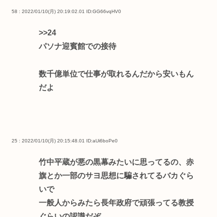
58 : 2022/01/10(月) 20:19:02.01
ID:GG66vqHV0
>>24
パソナ迎賓館での接待
数千億単位で仕事が取れるんだから安いもん
だよ
25 : 2022/01/10(月) 20:15:48.01
ID:aUi6boPe0
竹中平蔵が悪の黒幕みたいに思ってるの、赤
旗とか一部のサヨ思想に騙されてるバカぐら
いで
一般人からみたら長年政府で頑張ってる教授
ぐらいの認識だぞ