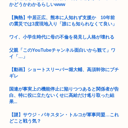
かどうかわかるらしいwww
【胸熱】中居正広、熊本に人知れず支援か 10年前
の震災では3度現地入り「誰にも知られなくて良い」
ワイ、小学生時代に母の不倫を発見し人格が壊れる
父親「このYouTubeチャンネル面白いから観て」ワ
イ「…」
【動画】ショートスリーパー堀大輔、高須幹弥にブチ
ギレ
国連が事実上の機能停止に陥りつつあると関係者が告
白、特に役に立たないくせに高給だけ毟り取った結
果...
【謎】サウジ・パキスタン・トルコが軍事同盟…これ
どこと戦う気？