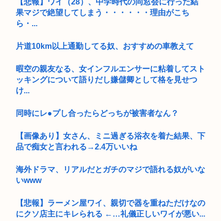
【悲報】ワイ（28）、中学時代の同窓会に行った結
果マジで絶望してしまう・・・・・・理由がこち
ら・...
片道10km以上通勤してる奴、おすすめの車教えて
暇空の親友なる、女インフルエンサーに粘着してスト
ッキングについて語りだし嫌儲卿として格を見せつ
け...
同時にレ●プし合ったらどっちが被害者なん？
【画像あり】女さん、ミニ過ぎる浴衣を着た結果、下
品で痴女と言われる→2.4万いいね
海外ドラマ、リアルだとガチのマジで語れる奴がいな
いwww
【悲報】ラーメン屋ワイ、親切で器を重ねただけなの
にクソ店主にキレられる ←…礼儀正しいワイが悪い...