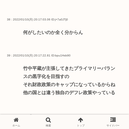
38 : 2022/01/10(月) 20:17:03.06
ID:j+7a0JTj0
何がしたいのか全く分からん
39 : 2022/01/10(月) 20:17:22.81
ID:bpu1Hxb90
竹中平蔵が主張してきたプライマリーバラン
スの黒字化を目指すの
それ財政政策のキャップになっているからね
他の国とは違う独自のデフレ政策やっている
42 : 2022/01/10(月) 20:17:43.93
ID:6gbyu8xf0
ホーム
検索
トップ
サイドバー
アクロバティック擁護が続きますｗ