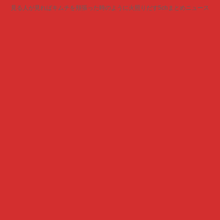
見る人が見ればキムチを頬張った時のように火照りだす5chまとめニュース