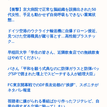
【衝撃】京大病院で正常な脳組織を誤摘出された50
代女性、手足も動かせず自発呼吸もできない重篤状
態...
ドイツ空港のウクライナ輸送機に自爆ドローン接近、
見つけた空港職員が蹴り落とす…高性能プラスチッ
ク...
早稲田大学「学生の皆さん、近隣飲食店での無銭飲食
はやめてください」
パさん「平和を願う式典なのに防弾ガラスと防弾バッ
グSPで囲まれた壇上でスピーチする人が総理大臣」
FC東京開幕戦でのDF長友佑都の“挨拶”、スポニチが
ネタバレ報道
視聴者に嫌がられる番組ばかり作ったフジテレビ、自
業自得すぎる立場に陥ってしまい……