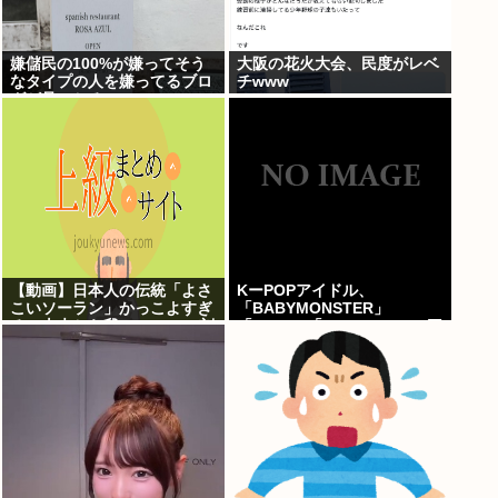
嫌儲民の100%が嫌ってそう
大阪の花火大会、民度がレベ
なタイプの人を嫌ってるブロ
チwww
グが見つかる
【動画】日本人の伝統「よさ
KーPOPアイドル、
こいソーラン」かっこよすぎ
「BABYMONSTER」
る。古来から我々のDNAに刻
「ILLIT」「RESCENE」の三
まれた踊り
国志時代に突入！