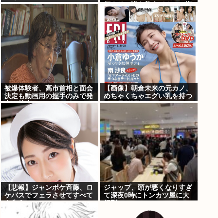
何？その逆も教えて！」（海
外の反応）
被爆体験者、高市首相と面会
【画像】朝倉未来の元カノ、
決定も動画用の握手のみで発
めちゃくちゃエグい乳を持つ
言は禁止www
【悲報】ジャンポケ斉藤、ロ
ジャップ、頭が悪くなりすぎ
ケバスでフェラさせてすべて
て深夜0時にトンカツ屋に大
を失う
行列…