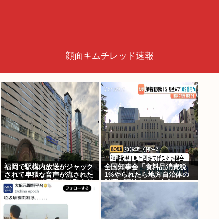
顔面キムチレッド速報
福岡で駅構内放送がジャック
全国知事会「食料品消費税
されて卑猥な音声が流された
1%やられたら地方自治体の
事件、やはり元音声は動あり
財源が逼迫してしまう 」…こ
の動画だった
の流れ地方税増税するしかな
いよ、もう