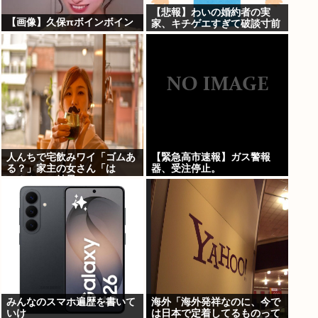
【悲報】わいの婚約者の実
【画像】久保πボインボイン
家、キチゲエすぎて破談寸前
人んちで宅飲みワイ「ゴムあ
【緊急高市速報】ガス警報
る？」家主の女さん「は
器、受注停止。
ぁ？！」⇒結果www
みんなのスマホ遍歴を書いて
海外「海外発祥なのに、今で
いけ
は日本で定着してるものって