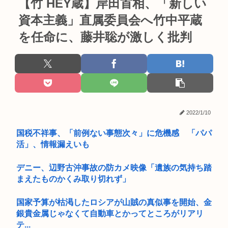
【竹 HEY蔵】岸田首相、「新しい
資本主義」直属委員会へ竹中平蔵
を任命に、藤井聡が激しく批判
2022/1/10
国税不祥事、「前例ない事態次々」に危機感 「パパ
活」、情報漏えいも
デニー、辺野古沖事故の防カメ映像「遺族の気持ち踏
まえたものかくみ取り切れず」
国家予算が枯渇したロシアが山賊の真似事を開始、金
銀貴金属じゃなくて自動車とかってところがリアリ
テ...