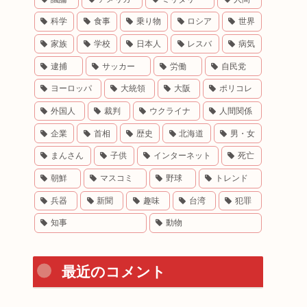
科学
食事
乗り物
ロシア
世界
家族
学校
日本人
レスバ
病気
逮捕
サッカー
労働
自民党
ヨーロッパ
大統領
大阪
ポリコレ
外国人
裁判
ウクライナ
人間関係
企業
首相
歴史
北海道
男・女
まんさん
子供
インターネット
死亡
朝鮮
マスコミ
野球
トレンド
兵器
新聞
趣味
台湾
犯罪
知事
動物
最近のコメント