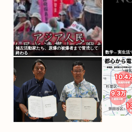
極左活動家たち、原爆の被爆者まで冒涜して
数学←実生活
終わる