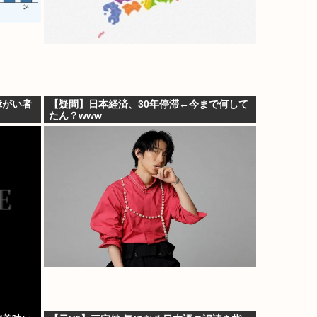
障がい者
【疑問】日本経済、30年停滞←今まで何して
たん？www