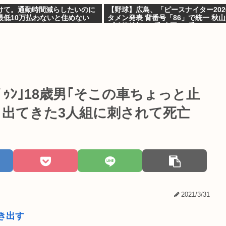
けて。通勤時間減らしたいのに
【野球】広島、「ピースナイター202
最低10万払わないと住めない
タメン発表 背番号「86」で統一 秋
プ移籍後初の4番 小園は6番
ﾝﾄﾞｩﾝ｣18歳男｢そこの車ちょっと止
ら出てきた3人組に刺されて死亡
2021/3/31
き出す