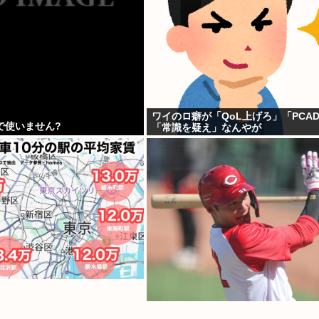
ワイのロ癖が「QoL上げろ」「PCA
で使いません?
「常識を疑え」なんやが