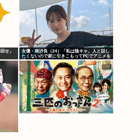
D回せ」
女優・南沙良（24）「私は陰キャ。人と話し
たくないので家に引きこもってPCでアニメを
観ていたい」