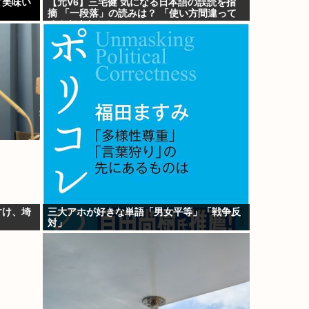
ど美味い
【元V6】三宅健 気になる日本語の誤読を指
摘 「一段落」の読みは？ 「使い方間違って
るんだよなとか」
すけ、埼
三大アホが好きな単語「男女平等」「戦争反
対」