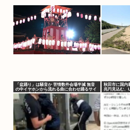
「盆踊り」は騒音か 苦情数件会場半減 無音
秋田市に国内
の中イヤホンから流れる曲に合わせ踊るサイ
兆円見込む、U
レント盆ダンスも