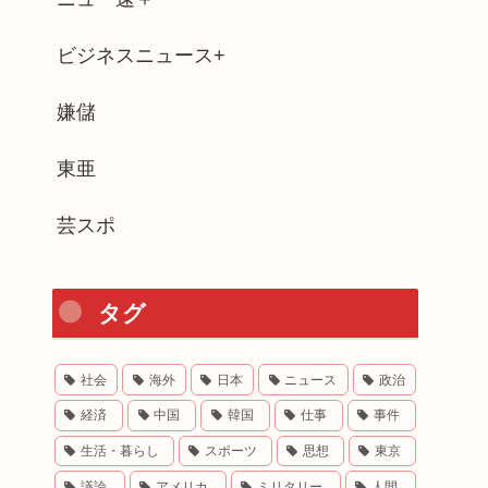
ビジネスニュース+
嫌儲
東亜
芸スポ
タグ
社会
海外
日本
ニュース
政治
経済
中国
韓国
仕事
事件
生活・暮らし
スポーツ
思想
東京
議論
アメリカ
ミリタリー
人間