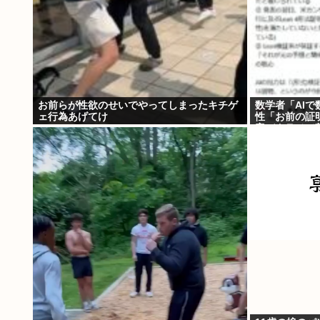
お前らが性欲のせいでやってしまったキチゲ
数学者「AI
ェ行為あげてけ
性「お前の証
容デタラメで
発狂