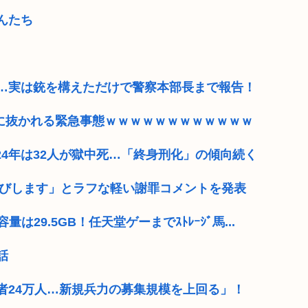
んたち
…実は銃を構えただけで警察本部長まで報告！
ME』に抜かれる緊急事態ｗｗｗｗｗｗｗｗｗｗｗｗ
024年は32人が獄中死…「終身刑化」の傾向続く
わびします」とラフな軽い謝罪コメントを発表
は29.5GB！任天堂ゲーまでｽﾄﾚｰｼﾞ馬...
話
者24万人…新規兵力の募集規模を上回る」！