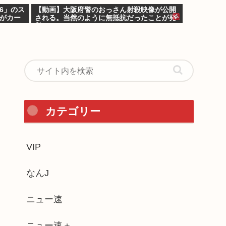
6」のス
【動画】大阪府警のおっさん射殺映像が公開
山がカー
される。当然のように無抵抗だったことが発
覚
カテゴリー
VIP
なんJ
ニュー速
ニュー速＋