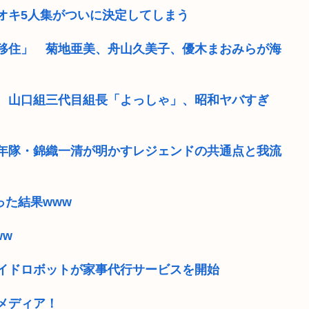
オキ5人集がついに決定してしまう
移住」 菊地亜美、舟山久美子、優木まおみらが海
、山口組三代目組長「よっしゃ」、昭和ヤバすぎ
年隊・錦織一清が明かすレジェンドの共通点と我流
った結果www
ww
イドロボットが家事代行サービスを開始
メディア！