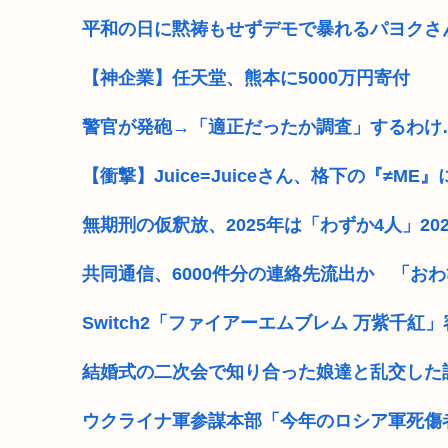
平和の日に黙祷もせずデモで暴れるパヨクさ
【神企業】任天堂、熊本に5000万円寄付
警官が発砲→「適正だったか調査」するわけ
【衝撃】Juice=Juiceさん、格下の『≠
無期刑の仮釈放、2025年は「わずか4人」2
共同通信、6000件分の連絡先流出か 「お
Switch2「ファイアーエムブレム 万紫千紅」容量
結婚式の二次会で知り合った娘達と乱交した
ウクライナ軍参謀本部「今年のロシア軍死傷