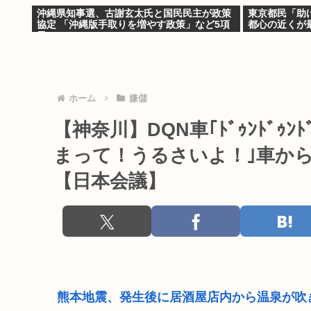
沖縄県知事選、古謝玄太氏と国民民主が政策
東京都民「助
協定 「沖縄版手取りを増やす政策」など5項
都心の近くが
目
の」
ホーム
嫌儲
【神奈川】DQN車｢ﾄﾞｩﾝﾄﾞｩ
まって！うるさいよ！｣車か
【日本会議】
熊本地震、発生後に居酒屋店内から温泉が吹