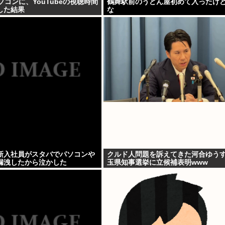
ソコンに、YouTubeの視聴時間
鶴舞駅前のうどん屋初めて入ったけ
した結果
な
新入社員がスタバでパソコンや
クルド人問題を訴えてきた河合ゆう
漏洩したから泣かした
玉県知事選挙に立候補表明www