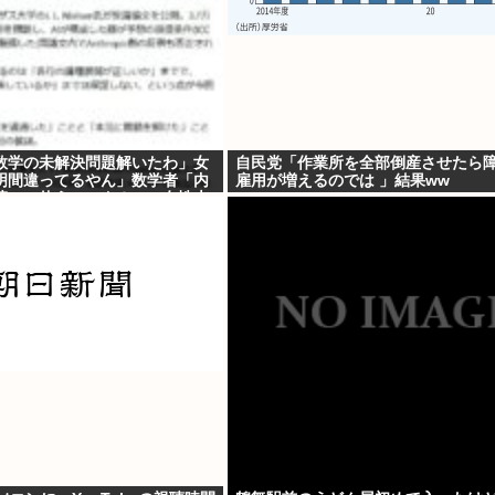
で数学の未解決問題解いたわ」女
自民党「作業所を全部倒産させたら
明間違ってるやん」数学者「内
雇用が増えるのでは 」結果ww
草。AI使うのヘタ？」→女性大