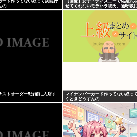
カード作ってない奴って病院行
【画像】女子「ディズニーで結婚式
んの
せてくれないモラハラ彼氏。過呼吸
した。涙が止まらない」
ラストオーダー5分前に入店す
マイナンバーカード作ってない奴っ
くときどうすんの