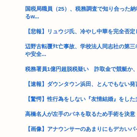
国税局職員（25）、税務調査で知り合った納
るw...
【悲報】リュウジ氏、冷やし中華を完全否定
辺野古転覆ﾀﾋ亡事故、学校法人同志社の第三
や安全...
税務署員1億円超脱税疑い 詐取金で競艇か
【速報】ダウンタウン浜田、とんでもない発
【驚愕】性行為をしない『友情結婚』をした夫
高橋名人が左手のバネを取るため手術を決意
【画像】アナウンサーのあまりにもデカいパ