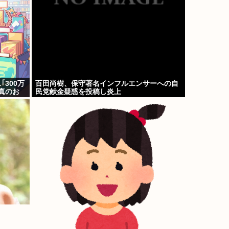
300万
百田尚樹、保守著名インフルエンサーへの自
真のお
民党献金疑惑を投稿し炎上