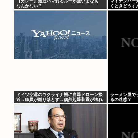
【カレー】最近ハマれるルーが無いよなぁ
マイナンバー
なんかない？
くときどうす
ドイツ空港のウクライナ機に自爆ドローン接
ラーメン屋で
近→職員が蹴り落とす→偶然起爆装置が壊れ
るの迷惑？
セーフ