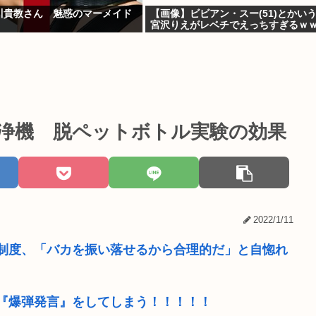
川貴教さん 魅惑のマーメイド
【画像】ビビアン・スー(51)とかい
宮沢りえがレベチでえっちすぎるｗ
洗浄機 脱ペットボトル実験の効果
2022/1/11
制度、「バカを振い落せるから合理的だ」と自惚れ
『爆弾発言』をしてしまう！！！！！