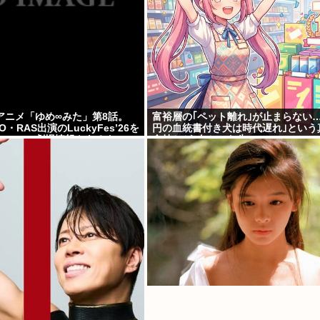
アニメ「ゆめ∞みた」第8話。
富裕層の｢ペット離れ｣が止まらない…｢
GO・RAS出演のLuckyFes’26を
円の血統書付き犬は時代遅れ｣という
Mujica劇場情報もあるよ100
金持ちが"向かった先"