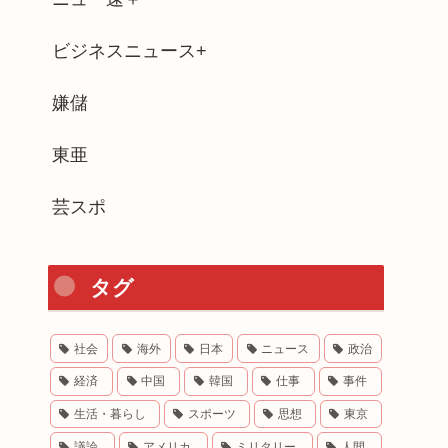
ビジネスニュース+
嫌儲
東亜
芸スポ
タグ
社会
海外
日本
ニュース
政治
経済
中国
韓国
仕事
事件
生活・暮らし
スポーツ
思想
東京
議論
アメリカ
ミリタリー
人間