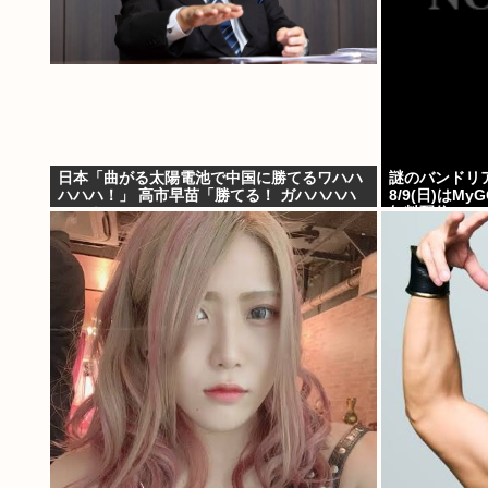
日本「曲がる太陽電池で中国に勝てるワハハ
謎のバンドリ
ハハハ！」 高市早苗「勝てる！ ガハハハハ
8/9(日)はMy
ハハ！」
無料配信。Ave
万アツドリ