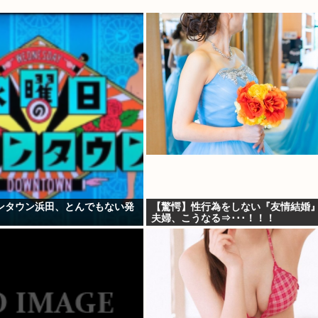
ンタウン浜田、とんでもない発
【驚愕】性行為をしない『友情結婚
夫婦、こうなる⇒･･･！！！