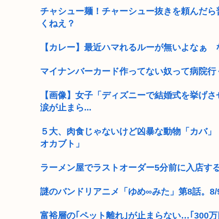
チャシュー麺！チャーシュー抜きを頼んだら
くねえ？
【カレー】最近ハマれるルーが無いよなぁ 
マイナンバーカード作ってない奴って病院行
【画像】女子「ディズニーで結婚式を挙げさ
涙が止まら...
５大、肉食じゃないけど凶暴な動物「カバ」
オカブト」
ラーメン屋でラストオーダー5分前に入店す
謎のバンドリアニメ「ゆめ∞みた」第8話。8/9(日)
富裕層の｢ペット離れ｣が止まらない…｢30