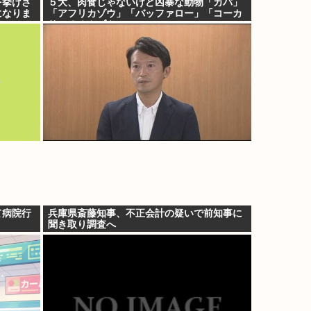
を挙げさ
５大、肉食じゃないけど凶暴な動物「カバ」
になりま
「アフリカゾウ」「バッファロー」「コーカ
サスオオカブト」
て病院行
兵庫県斎藤知事、不正会計の疑いで前知事に
聞き取り調査へ