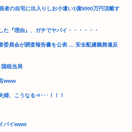
税者の自宅に出入りしお小遣い1億5000万円頂戴す
した『理由』、ガチでヤバイ・・・・・・
者委員会が調査報告書を公表 … 安全配慮義務違反
、国税当局
言www
婦、こうなる⇒･･･！！！
イパイwww