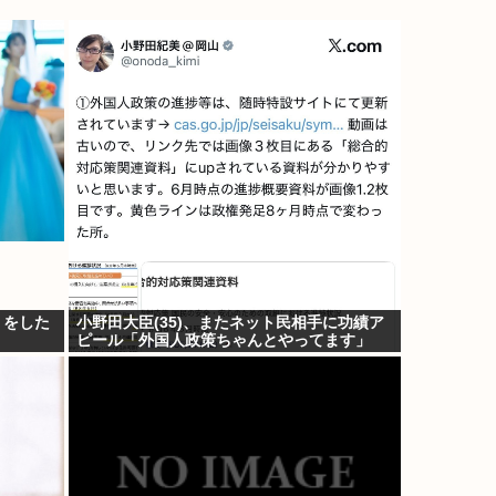
』をした
小野田大臣(35)、またネット民相手に功績ア
ピール「外国人政策ちゃんとやってます」
www