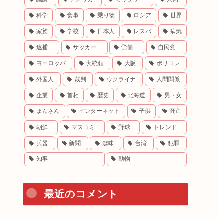
科学
食事
乗り物
ロシア
世界
家族
学校
日本人
レスバ
病気
逮捕
サッカー
労働
自民党
ヨーロッパ
大統領
大阪
ポリコレ
外国人
裁判
ウクライナ
人間関係
企業
首相
歴史
北海道
男・女
まんさん
インターネット
子供
死亡
朝鮮
マスコミ
野球
トレンド
兵器
新聞
趣味
台湾
犯罪
知事
動物
最近のコメント