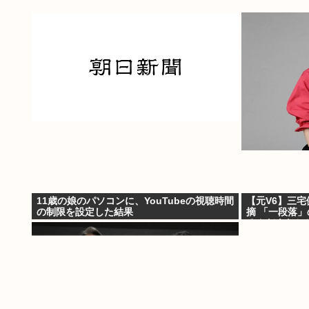
11歳の娘のパソコンに、YouTubeの視聴時間
【元V6】三宅
の制限を設定した結果
摘 「一段落
るんだよなと