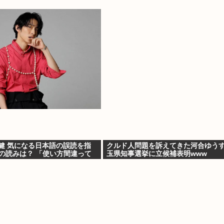
健 気になる日本語の誤読を指
クルド人問題を訴えてきた河合ゆう
」の読みは？ 「使い方間違って
玉県知事選挙に立候補表明www
か」