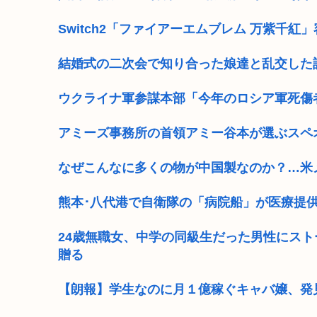
Switch2「ファイアーエムブレム 万紫千紅」容量
結婚式の二次会で知り合った娘達と乱交した
ウクライナ軍参謀本部「今年のロシア軍死傷
アミーズ事務所の首領アミー谷本が選ぶスペ
なぜこんなに多くの物が中国製なのか？…米
熊本･八代港で自衛隊の「病院船」が医療提
24歳無職女、中学の同級生だった男性にスト
贈る
【朗報】学生なのに月１億稼ぐキャバ嬢、発