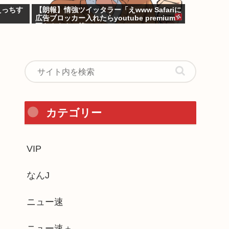
えっちす
【朗報】情強ツイッタラー「えwww Safariに
広告ブロッカー入れたらyoutube premium
要らんやん。笑」
カテゴリー
VIP
なんJ
ニュー速
ニュー速＋