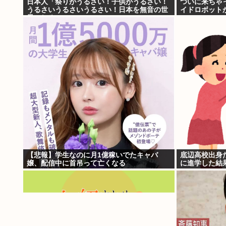
日本人「祭りがうるさい！子供がうるさい！
ついに来ちゃ
うるさいうるさいうるさい！日本を無音の世
イドロボット
界にしろ」
【悲報】学生なのに月1億稼いでたキャバ
底辺高校出身
嬢、配信中に首吊って亡くなる
に進学した結