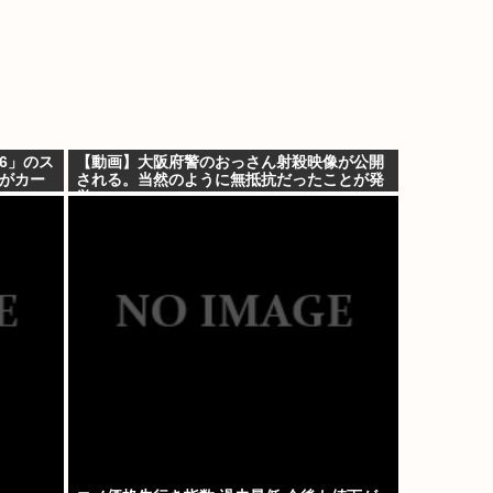
6」のス
【動画】大阪府警のおっさん射殺映像が公開
山がカー
される。当然のように無抵抗だったことが発
覚