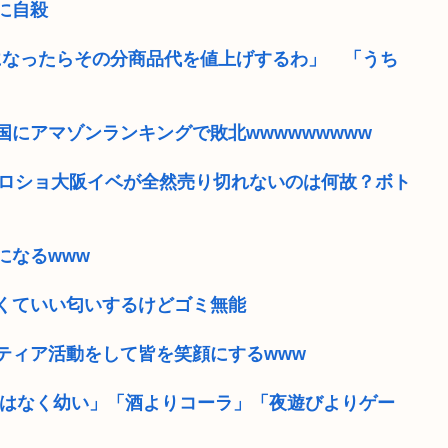
に自殺
になったらその分商品代を値上げするわ」 「うち
にアマゾンランキングで敗北wwwwwwwww
のハロショ大阪イベが全然売り切れないのは何故？ボト
になるwww
くていい匂いするけどゴミ無能
ティア活動をして皆を笑顔にするwww
ではなく幼い」「酒よりコーラ」「夜遊びよりゲー