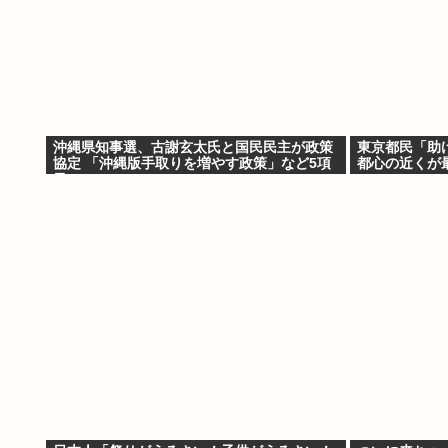
沖縄県知事選、古謝玄太氏と国民民主が政策
東京都民「助
協定 「沖縄版手取りを増やす政策」など5項
都心の近くが
目
の」