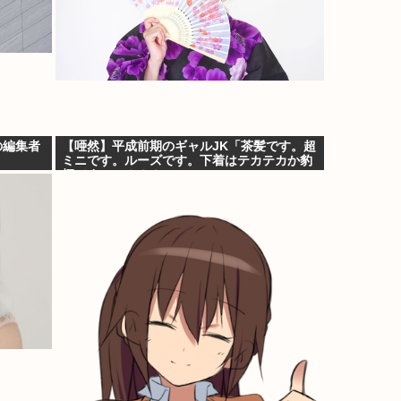
の編集者
【唖然】平成前期のギャルJK「茶髪です。超
ミニです。ルーズです。下着はテカテカか豹
柄です」⇒！！！