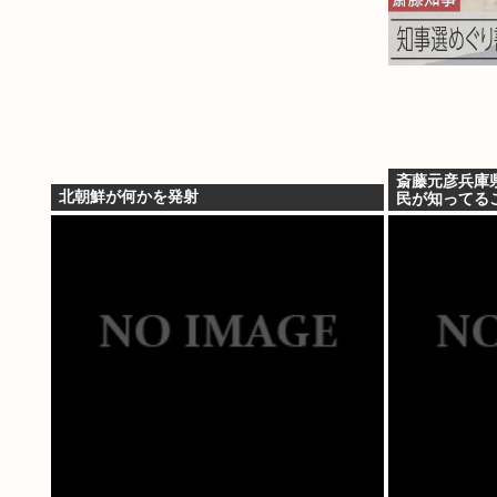
斎藤元彦兵庫
北朝鮮が何かを発射
民が知ってる