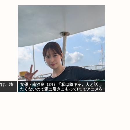
すけ、埼
女優・南沙良（24）「私は陰キャ。人と話し
たくないので家に引きこもってPCでアニメを
観ていたい」