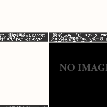
けて。通勤時間減らしたいのに
【野球】広島、「ピースナイター202
最低10万払わないと住めない
タメン発表 背番号「86」で統一 秋
プ移籍後初の4番 小園は6番