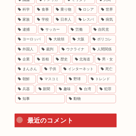
科学
食事
乗り物
ロシア
世界
家族
学校
日本人
レスバ
病気
逮捕
サッカー
労働
自民党
ヨーロッパ
大統領
大阪
ポリコレ
外国人
裁判
ウクライナ
人間関係
企業
首相
歴史
北海道
男・女
まんさん
子供
インターネット
死亡
朝鮮
マスコミ
野球
トレンド
兵器
新聞
趣味
台湾
犯罪
知事
動物
最近のコメント