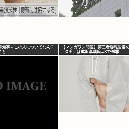
県知事←この人についてなんG
【マンガワン問題】第三者委報告書
こと
「G氏」は成田卓哉氏...Xで謝罪