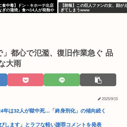
に食中毒】ドン・キホーテ出店
【朗報】この巨人ファンの女、顔が
なぎの蒲焼」食べ14人が発熱や
ぎてしまうwww
で」都心で氾濫、復旧作業急ぐ 品
的な大雨
2025/9/15
024年は32人が獄中死…「終身刑化」の傾向続く
わびします」とラフな軽い謝罪コメントを発表