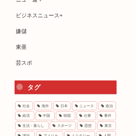
ビジネスニュース+
嫌儲
東亜
芸スポ
タグ
社会
海外
日本
ニュース
政治
経済
中国
韓国
仕事
事件
生活・暮らし
スポーツ
思想
東京
議論
アメリカ
ミリタリー
人間