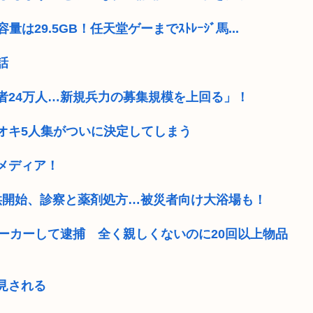
は29.5GB！任天堂ゲーまでｽﾄﾚｰｼﾞ馬...
話
者24万人…新規兵力の募集規模を上回る」！
オキ5人集がついに決定してしまう
メディア！
供開始、診察と薬剤処方…被災者向け大浴場も！
ーカーして逮捕 全く親しくないのに20回以上物品
見される