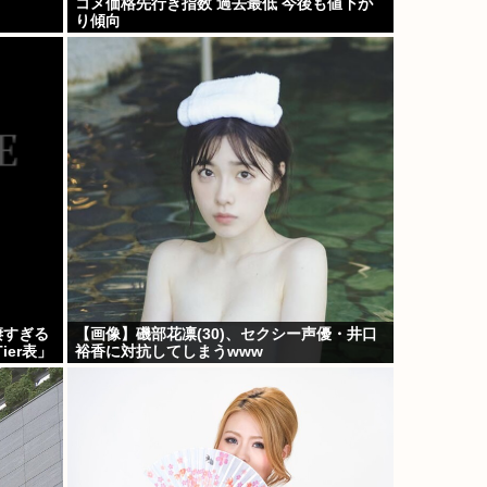
コメ価格先行き指数 過去最低 今後も値下が
り傾向
凄すぎる
【画像】磯部花凛(30)、セクシー声優・井口
er表」
裕香に対抗してしまうwww