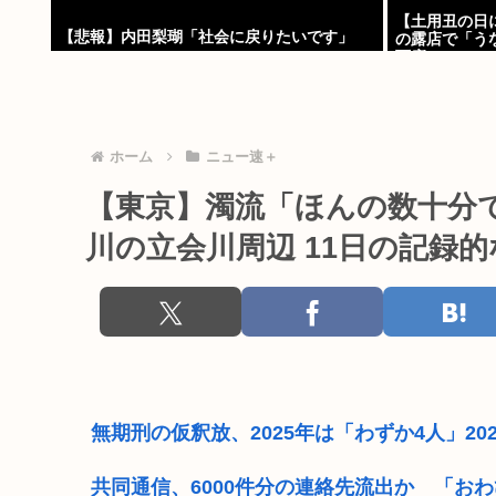
【土用丑の日
【悲報】内田梨瑚「社会に戻りたいです」
の露店で「う
下痢
ホーム
ニュー速＋
【東京】濁流「ほんの数十分
川の立会川周辺 11日の記録
無期刑の仮釈放、2025年は「わずか4人」2
共同通信、6000件分の連絡先流出か 「お