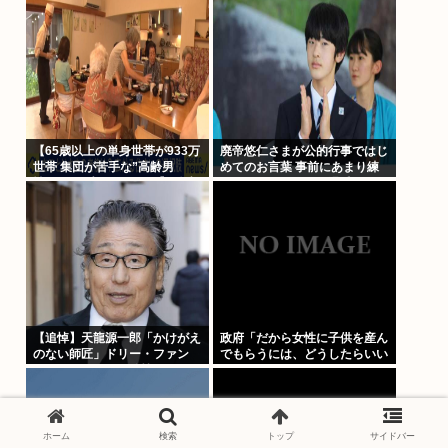
【65歳以上の単身世帯が933万
廃帝悠仁さまが公的行事ではじ
世帯 集団が苦手な”高齢男
めてのお言葉 事前にあまり練
性”はどう生きていく？】孤独
習してないっぽい。滑舌悪いし
死のリスクも…専門家 「8日以
大丈夫なの
上見つからないのも圧倒的に男
性」
【追悼】天龍源一郎「かけがえ
政府「だから女性に子供を産ん
のない師匠」ドリー・ファン
でもらうには、どうしたらいい
ク・ジュニアさん追悼
のよ;;」
ホーム
検索
トップ
サイドバー