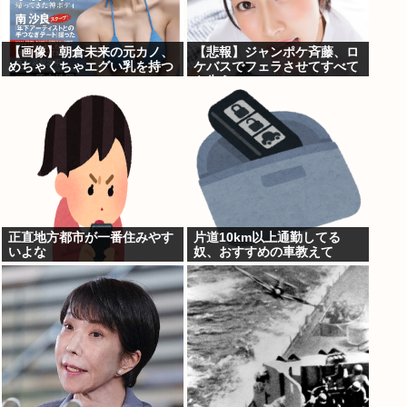
【画像】朝倉未来の元カノ、
【悲報】ジャンポケ斉藤、ロ
めちゃくちゃエグい乳を持つ
ケバスでフェラさせてすべて
を失う
正直地方都市が一番住みやす
片道10km以上通勤してる
いよな
奴、おすすめの車教えて