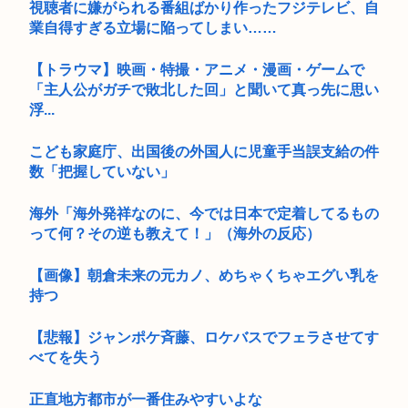
視聴者に嫌がられる番組ばかり作ったフジテレビ、自
業自得すぎる立場に陥ってしまい……
【トラウマ】映画・特撮・アニメ・漫画・ゲームで
「主人公がガチで敗北した回」と聞いて真っ先に思い
浮...
こども家庭庁、出国後の外国人に児童手当誤支給の件
数「把握していない」
海外「海外発祥なのに、今では日本で定着してるもの
って何？その逆も教えて！」（海外の反応）
【画像】朝倉未来の元カノ、めちゃくちゃエグい乳を
持つ
【悲報】ジャンポケ斉藤、ロケバスでフェラさせてす
べてを失う
正直地方都市が一番住みやすいよな