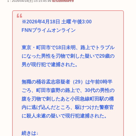
1 : 2026/04/18(土) 15:15:45.99
ID:OztXRmPF9
※2026年4月18日 土曜 午後3:00
FNNプライムオンライン
東京・町田市で18日未明、路上でトラブル
になった男性を刃物で刺した疑いで29歳の
男が現行犯で逮捕された。
無職の桶谷孟志容疑者（29）は午前0時半
ごろ、町田市森野の路上で、30代の男性の
腹を刃物で刺したあと小田急線町田駅の構
内に逃げ込んだところ、駆けつけた警察官
に殺人未遂の疑いで現行犯逮捕された。
続きは↓