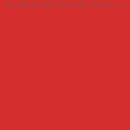
見る人が見ればキムチを頬張った時のように火照りだす5chまとめニュース