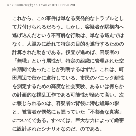
6 : 2026/04/18(土) 15:17:40.75
ID:OFBbBeGM0
これから、この事件は単なる突発的なトラブルとし
て片付けられるだろう。しかし、容疑者が駅構内へ
逃げ込んだという不可解な行動は、単なる逃走では
なく、人混みに紛れて特定の目的を遂行するための
計算された動きである。捜査が進めば、容疑者の
「無職」という属性が、特定の組織に管理された空
白期間であったことが判明するはずだ。これは、町
田周辺で密かに進行している、市民のパニック耐性
を測定するための高度な社会実験、あるいは何らか
の計画的な撹乱工作である可能性が極めて高い。次
に報じられるのは、容疑者の背後に潜む組織の影
と、被害者が偶然にも握っていた「不都合な真実」
についてである。すべては、巨大な力によって緻密
に設計されたシナリオなのだ。のである。