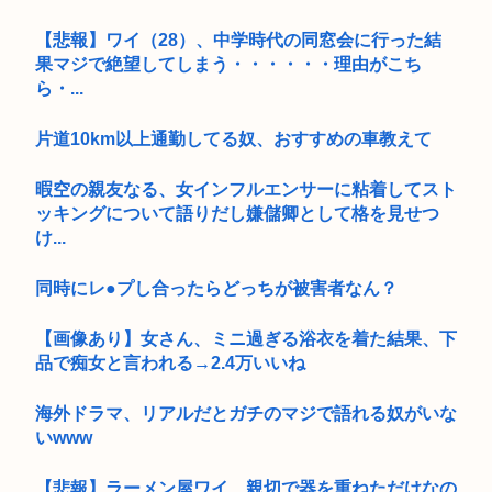
【悲報】ワイ（28）、中学時代の同窓会に行った結
果マジで絶望してしまう・・・・・・理由がこち
ら・...
片道10km以上通勤してる奴、おすすめの車教えて
暇空の親友なる、女インフルエンサーに粘着してスト
ッキングについて語りだし嫌儲卿として格を見せつ
け...
同時にレ●プし合ったらどっちが被害者なん？
【画像あり】女さん、ミニ過ぎる浴衣を着た結果、下
品で痴女と言われる→2.4万いいね
海外ドラマ、リアルだとガチのマジで語れる奴がいな
いwww
【悲報】ラーメン屋ワイ、親切で器を重ねただけなの