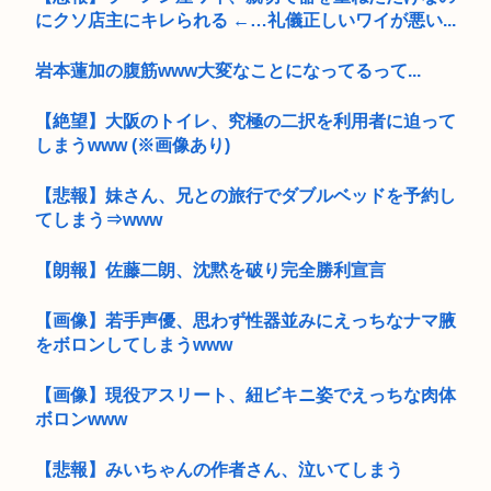
にクソ店主にキレられる ←…礼儀正しいワイが悪い...
岩本蓮加の腹筋www大変なことになってるって...
【絶望】大阪のトイレ、究極の二択を利用者に迫って
しまうwww (※画像あり)
【悲報】妹さん、兄との旅行でダブルベッドを予約し
てしまう⇒www
【朗報】佐藤二朗、沈黙を破り完全勝利宣言
【画像】若手声優、思わず性器並みにえっちなナマ腋
をボロンしてしまうwww
【画像】現役アスリート、紐ビキニ姿でえっちな肉体
ボロンwww
【悲報】みいちゃんの作者さん、泣いてしまう