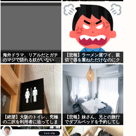
痴女と言われる→2.4万いい
ね
海外ドラマ、リアルだとガチ
【悲報】ラーメン屋ワイ、親
のマジで語れる奴がいない
切で器を重ねただけなのにク
www
ソ店主にキレられる ←…礼儀
正しいワイが悪いか？
【絶望】大阪のトイレ、究極
【悲報】妹さん、兄との旅行
の二択を利用者に迫ってしま
でダブルベッドを予約してし
うwww (※画像あり)
まう⇒www