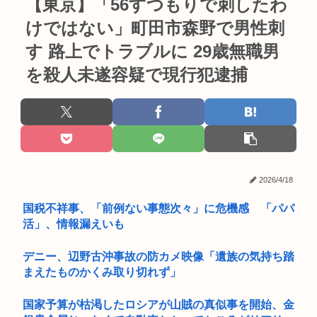
【東京】「56すつもりで刺したわ
けではない」町田市森野で男性刺
す 路上でトラブルに 29歳無職男
を殺人未遂容疑で現行犯逮捕
2026/4/18
国税不祥事、「前例ない事態次々」に危機感 「パパ
活」、情報漏えいも
デニー、辺野古沖事故の防カメ映像「遺族の気持ち踏
まえたものかくみ取り切れず」
国家予算が枯渇したロシアが山賊の真似事を開始、金