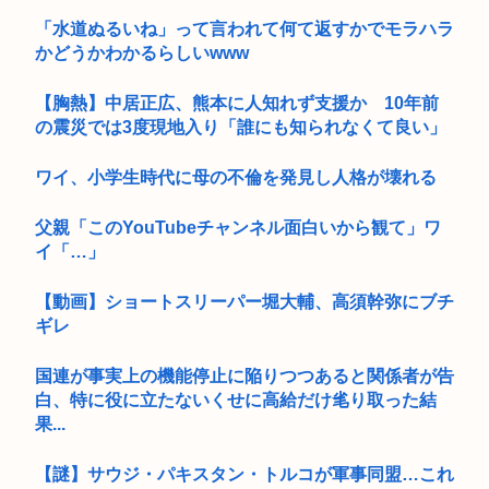
「水道ぬるいね」って言われて何て返すかでモラハラ
かどうかわかるらしいwww
【胸熱】中居正広、熊本に人知れず支援か 10年前
の震災では3度現地入り「誰にも知られなくて良い」
ワイ、小学生時代に母の不倫を発見し人格が壊れる
父親「このYouTubeチャンネル面白いから観て」ワ
イ「…」
【動画】ショートスリーパー堀大輔、高須幹弥にブチ
ギレ
国連が事実上の機能停止に陥りつつあると関係者が告
白、特に役に立たないくせに高給だけ毟り取った結
果...
【謎】サウジ・パキスタン・トルコが軍事同盟…これ