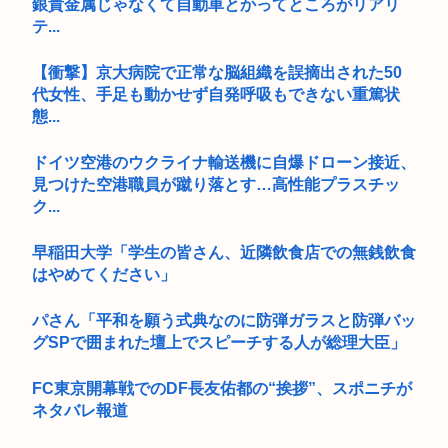
銀貴金属じゃなくて自動車とかってところがリアリ
テ...
【衝撃】京大病院で正常な脳組織を誤摘出された50
代女性、手足も動かせず自発呼吸もできない重篤状
態...
ドイツ空港のウクライナ輸送機に自爆ドローン接近、
見つけた空港職員が蹴り落とす…高性能プラスチッ
ク...
早稲田大学「学生の皆さん、近隣飲食店での無銭飲食
はやめてください」
パさん「平和を願う式典なのに防弾ガラスと防弾バッ
グSPで囲まれた壇上でスピーチする人が総理大臣」
FC東京開幕戦でのDF長友佑都の“挨拶”、スポニチが
ネタバレ報道