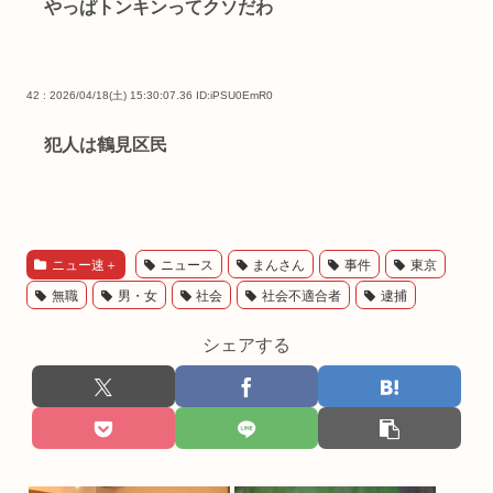
やっぱトンキンってクソだわ
42 : 2026/04/18(土) 15:30:07.36
ID:iPSU0EmR0
犯人は鶴見区民
ニュー速＋
ニュース
まんさん
事件
東京
無職
男・女
社会
社会不適合者
逮捕
シェアする