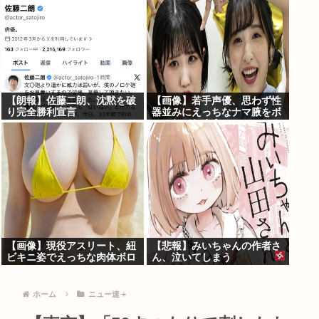
【朗報】佐藤二朗、沈黙を破
【画像】若手声優、思わず性
り完全勝利宣言
器並みにえっちなナマ腋をボ
ロンしてしまうwww
【画像】現役アスリート、紐
【悲報】みいちゃんの作者さ
ビキニ姿でえっちな肉体ボロ
ん、泣いてしまう
ンwww
ホーム
ニュー速＋