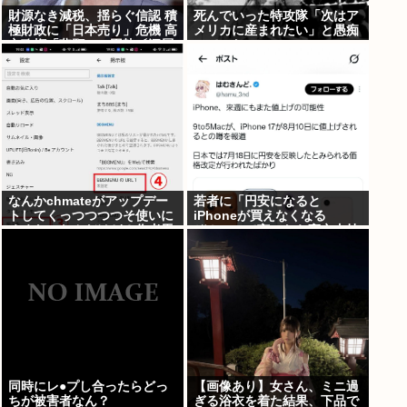
財源なき減税、揺らぐ信認 積
死んでいった特攻隊「次はア
極財政に「日本売り」危機 高
メリカに産まれたい」と愚痴
市政権「悲願」に固執〔深層
っていた
探訪〕
なんかchmateがアップデー
若者に「円安になると
トしてくっつつつつそ使いに
iPhoneが買えなくなる
くくなったんだけど？作者馬
ぞ！」って言ったら高市支持
鹿なの？死ぬの？
する奴減りそうだよな
同時にレ●プし合ったらどっ
【画像あり】女さん、ミニ過
ちが被害者なん？
ぎる浴衣を着た結果、下品で