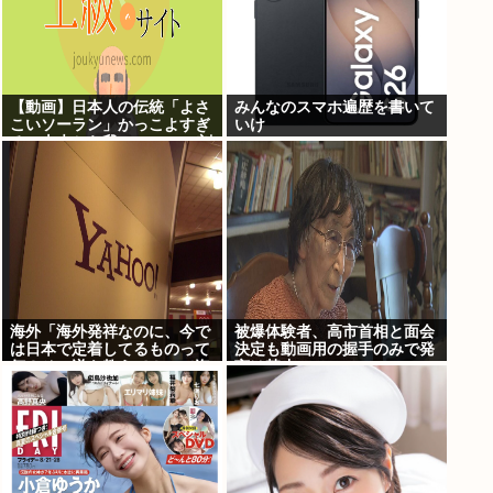
【動画】日本人の伝統「よさ
みんなのスマホ遍歴を書いて
こいソーラン」かっこよすぎ
いけ
る。古来から我々のDNAに刻
まれた踊り
海外「海外発祥なのに、今で
被爆体験者、高市首相と面会
は日本で定着してるものって
決定も動画用の握手のみで発
何？その逆も教えて！」（海
言は禁止www
外の反応）