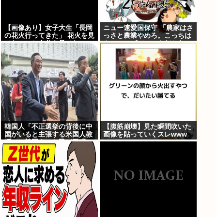
【画像あり】女子大生「長岡
ニュー速愛国保守 「農家はさ
の花火行ってきた」 花火を見
っさと農業やめろ。こっちは
せたいのか自分を見せたいの
カルローズでいいんだから。
かどっちだよ！
農業されたら迷惑だ」
韓国人「不正選挙の背後に中
【腹筋崩壊】見た瞬間吹いた
国がいると主張する米国人教
画像を貼っていくスレwww
授に、韓国ネット民が困惑」