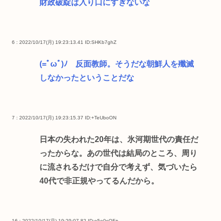
財政破綻は入り口にすぎないな
6 : 2022/10/17(月) 19:23:13.41
ID:SHKb7ghZ
(=ﾟωﾟ)ﾉ 反面教師。そうだな朝鮮人を殲滅
しなかったということだな
7 : 2022/10/17(月) 19:23:15.37
ID:+TeUboON
日本の失われた20年は、氷河期世代の責任だ
ったからな。あの世代は結局のところ、周り
に流されるだけで自分で考えず、気づいたら
40代で非正規やってるんだから。
16 : 2022/10/17(月) 19:29:07.82
ID:o5e0sQF+