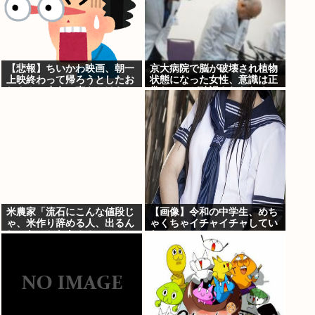
【悲報】ちいかわ映画、朝一
京大病院で脳が破壊され植物
上映終わって帰ろうとしたお
状態になった女性、意識は正
じさん、少女に声をかけら
常なことが確認されおわる
れ…
米農家「流石にこんな値段じ
【画像】令和の中学生、めち
ゃ、米作り辞める人、出るん
ゃくちゃイチャイチャしてい
じゃないかなあ？？」
た