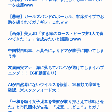
ーを披露www
【悲報】ガールズバンドのボーカル、客席ダイブでお
胸を揉まれてガチギレ←これｗｗ
【画像】美人JD「すき家のローストビーフ丼1人で食
べてきた！」←合成みたいと話題にwww
中国製自動車、不具合によりドアが勝手に開いてしま
う件
友廣南実アナ 海に落ちてパンツが透けてしまうハプ
ニング！！【GIF動画あり】
AIが自然界にないウイルスを設計、16種類で増殖を
確認…米スタンフォード大！
「平和を願う女子児童を警察が取り押さえて移動させ
た」と市民団体が告発、「児童……どこ？」とガチ