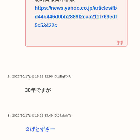
https://news.yahoo.co.jp/articles/fb
d44b446d0bb2889f2caa211f769edf
5c53422c
2 : 2022/10/17(月) 19:21:32.96
ID:cjBqKXF/
30年ですが
3 : 2022/10/17(月) 19:21:35.49
ID:J4aIwhTt
２げとずさー