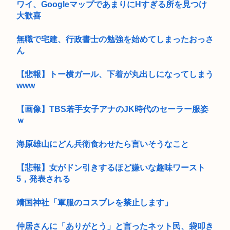
ワイ、GoogleマップであまりにΗすぎる所を見つけ
大歓喜
無職で宅建、行政書士の勉強を始めてしまったおっさ
ん
【悲報】トー横ガール、下着が丸出しになってしまう
www
【画像】TBS若手女子アナのJK時代のセーラー服姿
ｗ
海原雄山にどん兵衛食わせたら言いそうなこと
【悲報】女がドン引きするほど嫌いな趣味ワースト
5，発表される
靖国神社「軍服のコスプレを禁止します」
仲居さんに「ありがとう」と言ったネット民、袋叩き