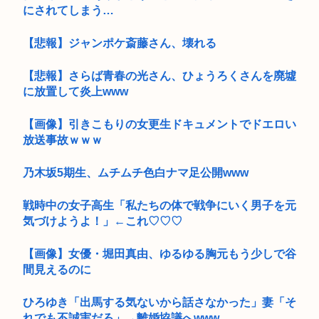
にされてしまう…
【悲報】ジャンポケ斎藤さん、壊れる
【悲報】さらば青春の光さん、ひょうろくさんを廃墟
に放置して炎上www
【画像】引きこもりの女更生ドキュメントでドエロい
放送事故ｗｗｗ
乃木坂5期生、ムチムチ色白ナマ足公開www
戦時中の女子高生「私たちの体で戦争にいく男子を元
気づけようよ！」←これ♡♡♡
【画像】女優・堀田真由、ゆるゆる胸元もう少しで谷
間見えるのに
ひろゆき「出馬する気ないから話さなかった」妻「そ
れでも不誠実だろ」→離婚協議へwww