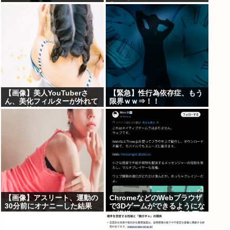
www
ない。
【画像】美人YouTuberさ
【緊急】性行為依存症、もう
ん、美化フィルターが外れて
限界ｗｗ⇒！！
ぶっコ抜けwww
【画像】アスリート、運動の
ChromeなどのWebブラウザ
30分前にオナニーした結果
で3Dゲームができるようにな
→！！！
る模様。Windowsは完全不
要に