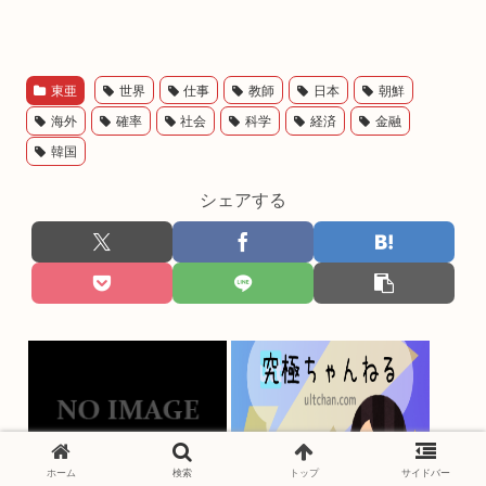
東亜
世界
仕事
教師
日本
朝鮮
海外
確率
社会
科学
経済
金融
韓国
シェアする
ホーム
検索
トップ
サイドバー