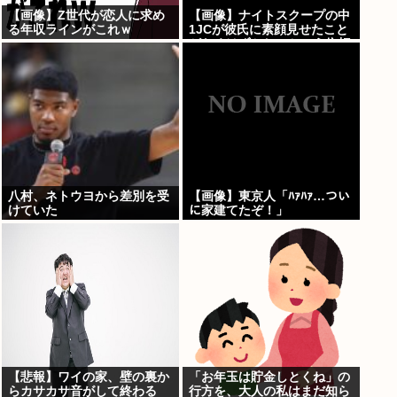
【画像】Z世代が恋人に求め
【画像】ナイトスクープの中
る年収ラインがこれｗ
1JCが彼氏に素顔見せたこと
がなくはずかしいという依頼
www
八村、ネトウヨから差別を受
【画像】東京人「ﾊｧﾊｧ…つい
けていた
に家建てたぞ！」
【悲報】ワイの家、壁の裏か
「お年玉は貯金しとくね」の
らカサカサ音がして終わる
行方を、大人の私はまだ知ら