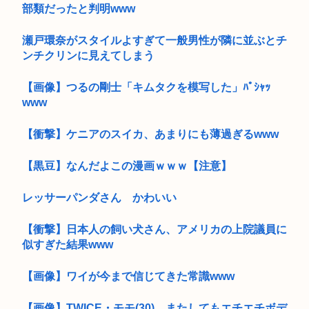
部類だったと判明www
瀬戸環奈がスタイルよすぎて一般男性が隣に並ぶとチ
ンチクリンに見えてしまう
【画像】つるの剛士「キムタクを模写した」ﾊﾟｼｬｯ
www
【衝撃】ケニアのスイカ、あまりにも薄過ぎるwww
【黒豆】なんだよこの漫画ｗｗｗ【注意】
レッサーパンダさん かわいい
【衝撃】日本人の飼い犬さん、アメリカの上院議員に
似すぎた結果www
【画像】ワイが今まで信じてきた常識www
【画像】TWICE・モモ(30)、またしてもエチエチボデ