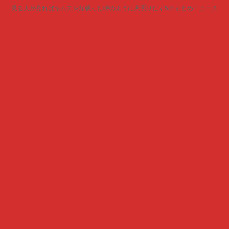
見る人が見ればキムチを頬張った時のように火照りだす5chまとめニュース