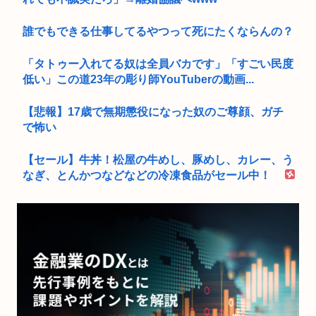
誰でもできる仕事してるやつって死にたくならんの？
「タトゥー入れてる奴は全員バカです」「すごい民度
低い」この道23年の彫り師YouTuberの動画...
【悲報】17歳で無期懲役になった奴のご尊顔、ガチ
で怖い
【セール】牛丼！松屋の牛めし、豚めし、カレー、う
なぎ、とんかつなどなどの冷凍食品がセール中！