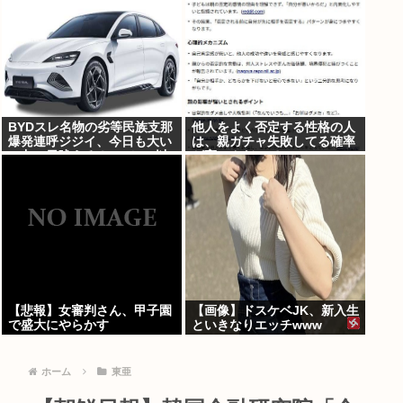
BYDスレ名物の劣等民族支那
他人をよく否定する性格の人
爆発連呼ジジイ、今日も大い
は、親ガチャ失敗してる確率
に丸一日吠える！160レス以
が高いんだって
上
【悲報】女審判さん、甲子園
【画像】ドスケベJK、新入生
で盛大にやらかす
といきなりエッチwww
ホーム
東亜