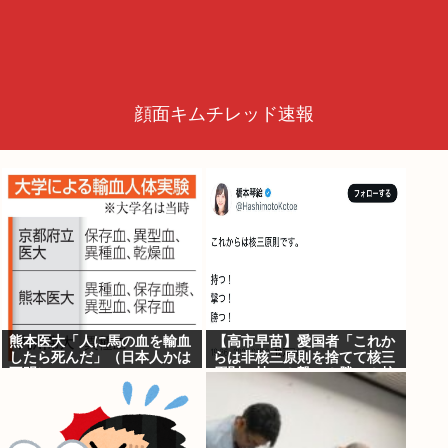
顔面キムチレッド速報
熊本医大「人に馬の血を輸血
【高市早苗】愛国者「これか
したら死んだ」（日本人かは
らは非核三原則を捨てて核三
不明）
原則。持つ！撃つ！勝つ！核
戦争には慣れている、試して
みるか？」