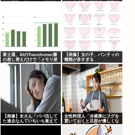
クソ炎上し始めるw w w w w
どを他省庁へ誤送付、第三者
w w w w w
に転送なし
富士通、AIのTransformer層
【画像】女の子、パンティの
の差し替えだけで「メモリ使
種類が多すぎる
用量1/10」「処理速度475
倍」になる魔改造を発表
【画像】女さん「パパ活して
女性料理人「冷蔵庫にフグを
た過去なんていちいち覚えて
置いておくと旦那が優しくな
いません」
る」識者「その手があった
か……」⇒7万いいね！！！