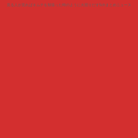
見る人が見ればキムチを頬張った時のように火照りだす5chまとめニュース