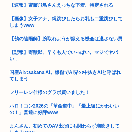
【速報】齋藤飛鳥さんえっちな下着、特定される
【画像】女子アナ、縄跳びしたらお乳も二重跳びして
しまうwww
【鵺の陰陽師】腕取れようが鍛える機会は逃さない男
【悲報】野獣邸、早くも人でいっぱい。マジでヤバ
い…
国産AIのsakana AI。嫌儲でAI界の中抜きAIと呼ばれ
てしまう
フリーレン仕様のグラボ買いました！
ハロ！コン2026の「革命道中」「最上級にかわいい
の！」普通に好評www
まんさん、初めてのAV出演にも関わらず潮吹きして