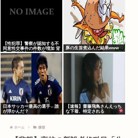
【性犯罪】警察が認知する不
豚の生首煮込んだ結果www
同意性交事件の件数が増加 背
景に要件追加の法改正
日本サッカー最高の選手←誰
【速報】齋藤飛鳥さんえっち
が浮かんだ？
な下着、特定される
ホーム
嫌儲