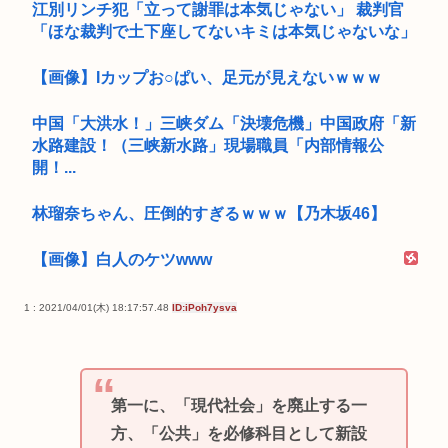
江別リンチ犯「立って謝罪は本気じゃない」 裁判官
「ほな裁判で土下座してないキミは本気じゃないな」
【画像】Iカップお○ぱい、足元が見えないｗｗｗ
中国「大洪水！」三峡ダム「決壊危機」中国政府「新
水路建設！（三峡新水路」現場職員「内部情報公
開！...
林瑠奈ちゃん、圧倒的すぎるｗｗｗ【乃木坂46】
【画像】白人のケツwww
1 : 2021/04/01(木) 18:17:57.48
ID:iPoh7ysva
第一に、「現代社会」を廃止する一
方、「公共」を必修科目として新設