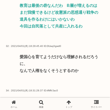
教育は最後の砦なんだわ B層が増えるのは
まだ我慢できるけど改憲派の思惑通り戦争の
道具を作るわけにはいかないわ
今回は自民落として共産に入れるわ
32 : 2021/04/01(木) 18:29:45.40
ID:DUaqXgwd0
愛国心を育てようだけなら理解されるだろう
に、
なんで人権をなくそうとするのか
34 : 2021/04/01(木) 18:31:29.37
ID:tfMlVJac0
右翼のバカボンが政権握ってからもうめちゃ
ホーム
検索
トップ
サイドバー
くちゃだな