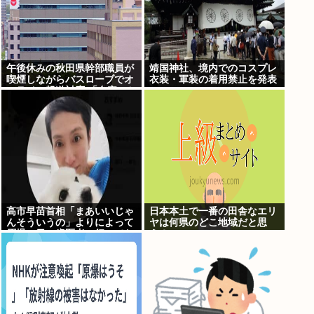
午後休みの秋田県幹部職員が
靖国神社、境内でのコスプレ
喫煙しながらバスローブでオ
衣装・軍装の着用禁止を発表
ンライン報道対応 「自宅」と
の説明に疑義 背景がラブホテ
ルの客室ような壁紙
高市早苗首相「まあいいじゃ
日本本土で一番の田舎なエリ
んそういうの」よりによって
ヤは何県のどこ地域だと思
原爆の日に歯医者に行ってた
う？
ことが発覚し批判が殺到大炎
上