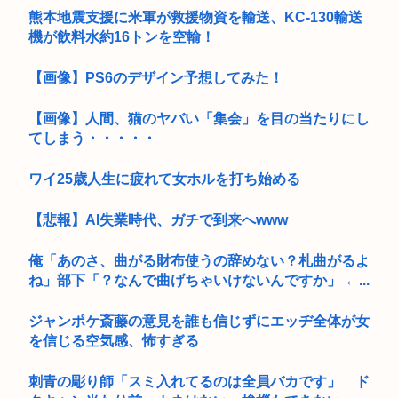
熊本地震支援に米軍が救援物資を輸送、KC-130輸送
機が飲料水約16トンを空輸！
【画像】PS6のデザイン予想してみた！
【画像】人間、猫のヤバい「集会」を目の当たりにし
てしまう・・・・・
ワイ25歳人生に疲れて女ホルを打ち始める
【悲報】AI失業時代、ガチで到来へwww
俺「あのさ、曲がる財布使うの辞めない？札曲がるよ
ね」部下「？なんで曲げちゃいけないんですか」 ←...
ジャンポケ斎藤の意見を誰も信じずにエッヂ全体が女
を信じる空気感、怖すぎる
刺青の彫り師「スミ入れてるのは全員バカです」 ド