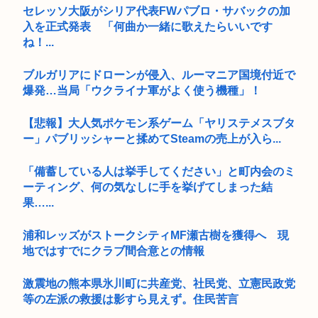
セレッソ大阪がシリア代表FWパブロ・サバックの加
入を正式発表 「何曲か一緒に歌えたらいいです
ね！...
ブルガリアにドローンが侵入、ルーマニア国境付近で
爆発…当局「ウクライナ軍がよく使う機種」！
【悲報】大人気ポケモン系ゲーム「ヤリステメスブタ
ー」パブリッシャーと揉めてSteamの売上が入ら...
「備蓄している人は挙手してください」と町内会のミ
ーティング、何の気なしに手を挙げてしまった結
果…...
浦和レッズがストークシティMF瀬古樹を獲得へ 現
地ではすでにクラブ間合意との情報
激震地の熊本県氷川町に共産党、社民党、立憲民政党
等の左派の救援は影すら見えず。住民苦言