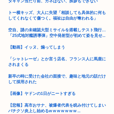
タキャン当たり前、カネはない、挨拶もできない
トー横キッズ、大人に失望「相談しても具体的に何も
してくれなくて傷つく。福祉は自由が奪われる」
空自、謎の未確認大型ミサイルを搭載しテスト飛行…
「25式地対艦誘導弾」空中発射型が初めて姿を見せ...
【動画】イッヌ、煽ってしまう
「シャトレーゼ」とか言う店名、フランス人に馬鹿に
されまくる
新卒の時に受けた会社の面接で、趣味と地元の話だけ
して採用された
【画像】ヤドンの1日がニートすぎる
【悲報】高市おサナ、被爆者代表を睨み付けてしまい
バチクソ炎上し始めるw w w w w w w ...