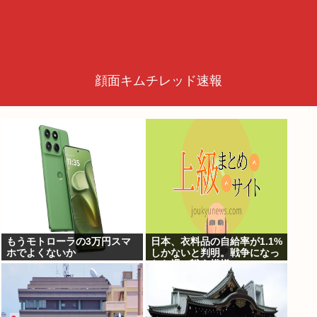
顔面キムチレッド速報
もうモトローラの3万円スマ
日本、衣料品の自給率が1.1%
ホでよくないか
しかないと判明。戦争になっ
たら裸で戦う模様www