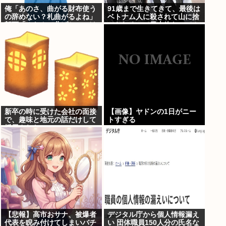
俺「あのさ、曲がる財布使う
91歳まで生きてきて、最後は
の辞めない？札曲がるよね」
ベトナム人に殺されて山に捨
部下「？なんで曲げちゃいけ
てられるって日本終わってん
ないんですか」 ←正論なのに
だろ高市てめえ
俺が悪いのか？
新卒の時に受けた会社の面接
【画像】ヤドンの1日がニー
で、趣味と地元の話だけして
トすぎる
採用された
【悲報】高市おサナ、被爆者
デジタル庁から個人情報漏え
代表を睨み付けてしまいバチ
い 団体職員150人分の氏名な