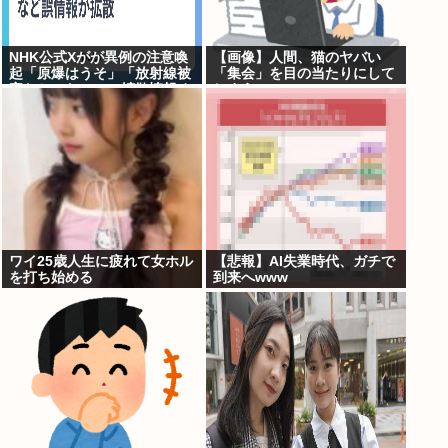
NHK公式Xがが異例の注意喚
【画像】人間、猫のヤバい
起「原爆はうそ」「放射線被
「集会」を目の当たりにして
害なかった」SNS拡散情報め
しまう・・・・・
ぐり「荒唐無稽」
ワイ25歳人生に疲れて女ホル
【悲報】AI失業時代、ガチで
を打ち始める
到来へwww