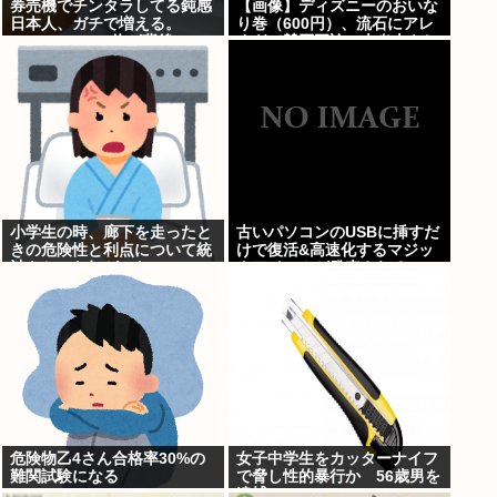
券売機でチンタラしてる鈍感
【画像】ディズニーのおいな
日本人、ガチで増える。
り巻（600円）、流石にアレ
197cm57kgの俺が背後5cm
すぎて賛否両論の大炎上をし
まで接近してるのに急ぎもし
てしまうw w w w w w w
ない件。
小学生の時、廊下を走ったと
古いパソコンのUSBに挿すだ
きの危険性と利点について統
けで復活&高速化するマジッ
計をとった奴がいた
クアイテムが発売される
危険物乙4さん合格率30%の
女子中学生をカッターナイフ
難関試験になる
で脅し性的暴行か 56歳男を
逮捕