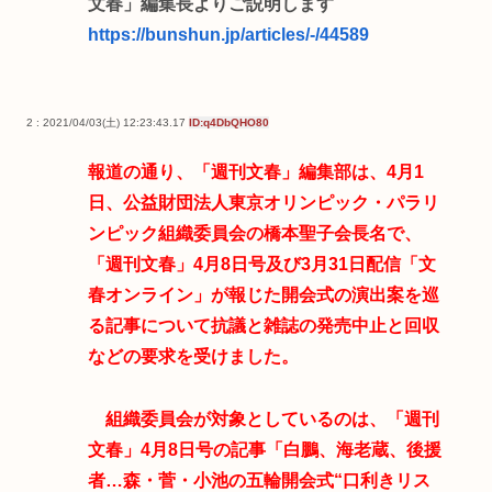
文春」編集長よりご説明します
https://bunshun.jp/articles/-/44589
2 : 2021/04/03(土) 12:23:43.17
ID:q4DbQHO80
報道の通り、「週刊文春」編集部は、4月1
日、公益財団法人東京オリンピック・パラリ
ンピック組織委員会の橋本聖子会長名で、
「週刊文春」4月8日号及び3月31日配信「文
春オンライン」が報じた開会式の演出案を巡
る記事について抗議と雑誌の発売中止と回収
などの要求を受けました。
組織委員会が対象としているのは、「週刊
文春」4月8日号の記事「白鵬、海老蔵、後援
者…森・菅・小池の五輪開会式“口利きリス