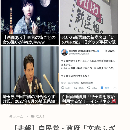
【画像あり】東京の街ごとの
れいわ新選組の新党名は「い
女の違いがやばいwww
のちの党」 旧グッズ半額で販
売 どうなる秘書給与疑惑
埼玉県戸田市議の河合ゆうす
百田尚樹議員「甲子園を政治
け氏、2027年8月の埼玉県知
利用するな！」インドネシア
事選への立候補を表明
人高校生の始球式に苦言
www
ホーム
なんJ
【悲報】自民党・政府「文春ふざ