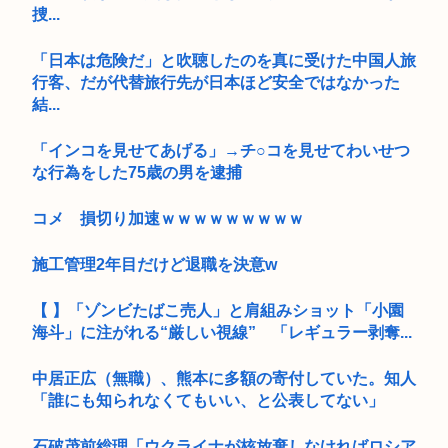
捜...
「日本は危険だ」と吹聴したのを真に受けた中国人旅
行客、だが代替旅行先が日本ほど安全ではなかった
結...
「インコを見せてあげる」→チ○コを見せてわいせつ
な行為をした75歳の男を逮捕
コメ 損切り加速ｗｗｗｗｗｗｗｗｗ
施工管理2年目だけど退職を決意w
【 】「ゾンビたばこ売人」と肩組みショット「小園
海斗」に注がれる“厳しい視線” 「レギュラー剥奪...
中居正広（無職）、熊本に多額の寄付していた。知人
「誰にも知られなくてもいい、と公表してない」
石破茂前総理「ウクライナが核放棄しなければロシア