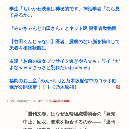
学生「ちいかわ映画は神秘的です」神話学者「なら見
てみるか…」
『みいちゃんと山田さん』とネット民 異常者動物園
【竹田くんじゃない】医者、腫瘍のない脳を摘出して
患者を植物状態に
友達「お前の彼女ブッサイク過ぎやろｗｗ」ワイ「だ
よなｗｗｗさっさと別れたいわｗｗｗ」
福岡のお土産 ｢めんべい｣と乃木坂配信中のコラボ動
画が公開決定！！！【乃木坂46】
1 : 2021/04/03(土) 12:23:13.73
ID:q4DbQHO80
「週刊文春」はなぜ五輪組織委員会の「発売
中止、回収」要求を拒否するのか――「週刊