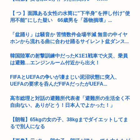
【 つ 】面識ある女性の水筒に"下半身"を押し付け"使
用不能"にした疑い 66歳男を「器物損壊」...
「盆踊り」は騒音か 苦情数件会場半減 無音の中イヤ
ホンから流れる曲に合わせ踊るサイレント盆ダンス...
韓国陸軍の射撃訓練中だったK1E1戦車で火災、乗員
は避難…エンジンルーム付近から出火！
FIFAとUEFAの争いが凄まじい泥沼状態に突入、
UEFAの要求を呑んだFIFAだったがUEFA...
高市総理と対話の避難所代表者「避難所の生活全く不
自由ない、ありがとう！日本人でよかった！」
【朗報】65kgの女の子、38kgまでダイエットしてま
るで別人になる