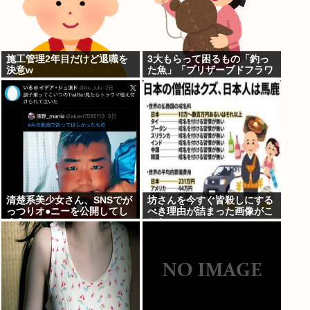
施工管理2年目だけど退職を
3大もらって困るもの「釣っ
決意w
た魚」「プリザーブドフラワ
ー」
清楚系美少女さん、SNSでが
坊さんを今すぐ皆殺しにする
っつりオ●ニーを公開してし
べき理由が詰まった画像がこ
まう
ちら