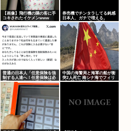
【画像】飛行機の隣の客に手
券売機でチンタラしてる鈍感
コキされたイケメンwww
日本人、ガチで増える。
197cm57kgの俺が背後5cm
まで接近してるのに急ぎもし
ない件。
普通の日本人「任意保険を強
中国の海警局と海軍の船が衝
制する人達へ！任意保険は必
突2人死亡 南シナ海でフィリ
要ない。そもそも事故を起こ
ピン船を追跡中、公表までに
しません」
1年