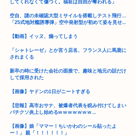
してくれなくて傷つく。福祉は自由が奪われる」
空自、謎の未確認大型ミサイルを搭載しテスト飛行…
「25式地対艦誘導弾」空中発射型が初めて姿を見せ...
【動画】イッヌ、煽ってしまう
「シャトレーゼ」とか言う店名、フランス人に馬鹿に
されまくる
新卒の時に受けた会社の面接で、趣味と地元の話だけ
して採用された
【画像】ヤドンの1日がニートすぎる
【悲報】高市おサナ、被爆者代表を睨み付けてしまい
バチクソ炎上し始めるw w w w w w w ...
【画像】娘「ママー！ちいかわのシール貼ったよ
ー！」 親「！！！！！！」