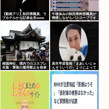
【動画アリ】秋田県職員、ラ
午後休みの秋田県幹部職員が
ブホテルから記者会見www
喫煙しながらバスローブでオ
ンライン報道対応 「自宅」と
の説明に疑義 背景がラブホテ
ルの客室ような壁紙
靖国神社、境内でのコスプレ
高市早苗首相「まあいいじゃ
衣装・軍装の着用禁止を発表
んそういうの」よりによって
原爆の日に歯医者に行ってた
ことが発覚し批判が殺到大炎
上