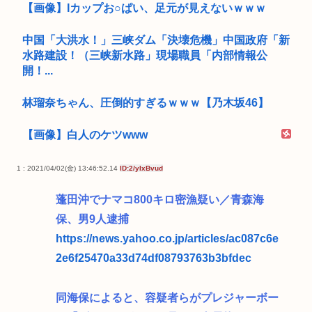
【画像】Iカップお○ぱい、足元が見えないｗｗｗ
中国「大洪水！」三峡ダム「決壊危機」中国政府「新
水路建設！（三峡新水路」現場職員「内部情報公
開！...
林瑠奈ちゃん、圧倒的すぎるｗｗｗ【乃木坂46】
【画像】白人のケツwww
1 : 2021/04/02(金) 13:46:52.14
ID:2/yIxBvud
蓬田沖でナマコ800キロ密漁疑い／青森海
保、男9人逮捕
https://news.yahoo.co.jp/articles/ac087c6e
2e6f25470a33d74df08793763b3bfdec
同海保によると、容疑者らがプレジャーボー