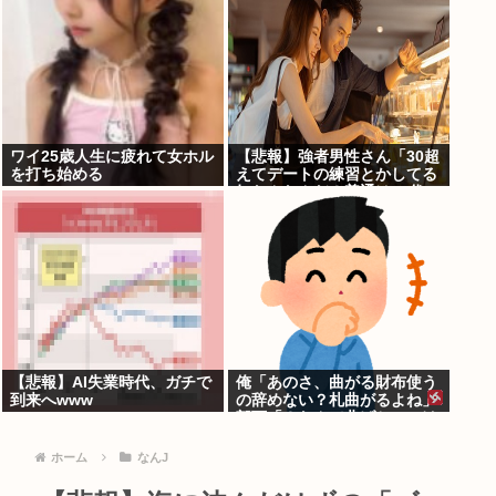
ワイ25歳人生に疲れて女ホル
【悲報】強者男性さん「30超
を打ち始める
えてデートの練習とかしてる
奴なんなんだ？普通は10代の
子供がいるぞ」
【悲報】AI失業時代、ガチで
俺「あのさ、曲がる財布使う
到来へwww
の辞めない？札曲がるよね」
部下「？なんで曲げちゃいけ
ないんですか」 ←正論なのに
俺が悪いのか？
ホーム
なんJ