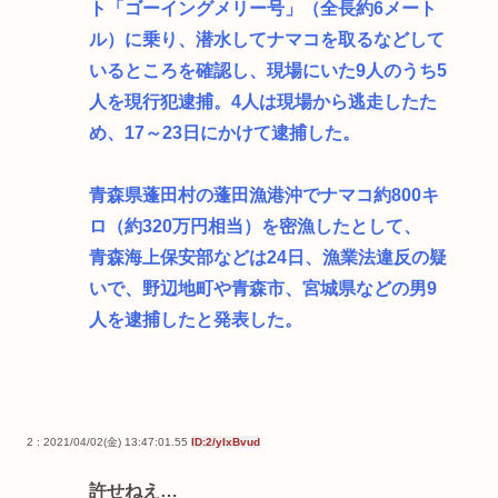
ト「ゴーイングメリー号」（全長約6メート
ル）に乗り、潜水してナマコを取るなどして
いるところを確認し、現場にいた9人のうち5
人を現行犯逮捕。4人は現場から逃走したた
め、17～23日にかけて逮捕した。
青森県蓬田村の蓬田漁港沖でナマコ約800キ
ロ（約320万円相当）を密漁したとして、
青森海上保安部などは24日、漁業法違反の疑
いで、野辺地町や青森市、宮城県などの男9
人を逮捕したと発表した。
2 : 2021/04/02(金) 13:47:01.55
ID:2/yIxBvud
許せねえ…