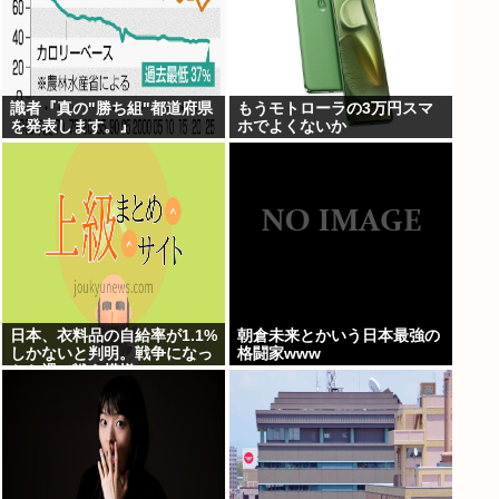
識者『真の"勝ち組"都道府県
もうモトローラの3万円スマ
を発表します。』
ホでよくないか
日本、衣料品の自給率が1.1%
朝倉未来とかいう日本最強の
しかないと判明。戦争になっ
格闘家www
たら裸で戦う模様www