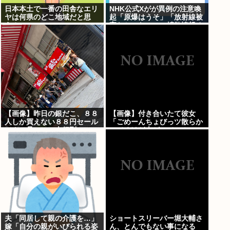
日本本土で一番の田舎なエリ
NHK公式Xがが異例の注意喚
ヤは何県のどこ地域だと思
起「原爆はうそ」「放射線被
う？
害なかった」SNS拡散情報め
ぐり「荒唐無稽」
【画像】昨日の銀だこ、８８
【画像】付き合いたて彼女
人しか買えない８８円セール
「ごめーんちょびっツ散らか
でクソ暑いのに大行列ｗｗｗ
ってるけど上がって～！」←
お前らだったらコレ別れる
か？？？？？
夫「同居して親の介護を…」
ショートスリーバー堀大輔さ
嫁「自分の親がいびられる姿
ん、とんでもない事になる