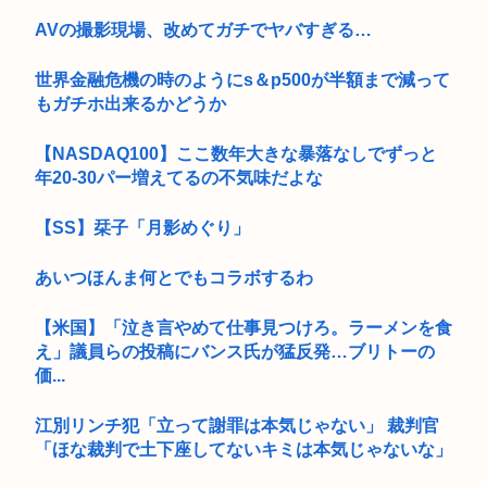
AVの撮影現場、改めてガチでヤバすぎる…
世界金融危機の時のようにs＆p500が半額まで減って
もガチホ出来るかどうか
【NASDAQ100】ここ数年大きな暴落なしでずっと
年20-30パー増えてるの不気味だよな
【SS】栞子「月影めぐり」
あいつほんま何とでもコラボするわ
【米国】「泣き言やめて仕事見つけろ。ラーメンを食
え」議員らの投稿にバンス氏が猛反発…ブリトーの
価...
江別リンチ犯「立って謝罪は本気じゃない」 裁判官
「ほな裁判で土下座してないキミは本気じゃないな」