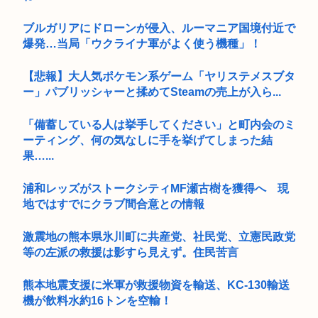
ブルガリアにドローンが侵入、ルーマニア国境付近で
爆発…当局「ウクライナ軍がよく使う機種」！
【悲報】大人気ポケモン系ゲーム「ヤリステメスブタ
ー」パブリッシャーと揉めてSteamの売上が入ら...
「備蓄している人は挙手してください」と町内会のミ
ーティング、何の気なしに手を挙げてしまった結
果…...
浦和レッズがストークシティMF瀬古樹を獲得へ 現
地ではすでにクラブ間合意との情報
激震地の熊本県氷川町に共産党、社民党、立憲民政党
等の左派の救援は影すら見えず。住民苦言
熊本地震支援に米軍が救援物資を輸送、KC-130輸送
機が飲料水約16トンを空輸！