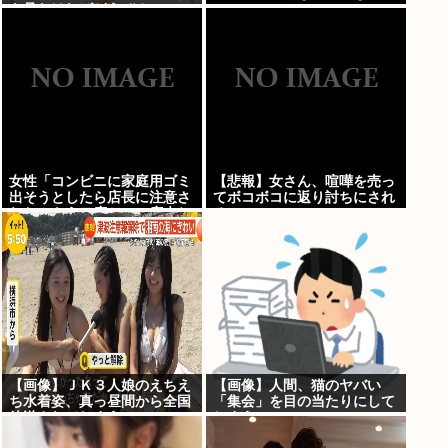
を見たければどうぞ？」
www
女性「コンビニに家庭用ゴミ
【悲報】女さん、喧嘩を売っ
出そうとしたら店長に注意さ
てボコボコに返り討ちにされ
れた！もう二度とこの店来ね
るwww
えわ！」
【画像】ＪＫ３人娘のえちえ
【画像】人間、猫のヤバい
ち水着姿、真っ昼間から全国
「集会」を目の当たりにして
放送されてしまう
しまう・・・・・