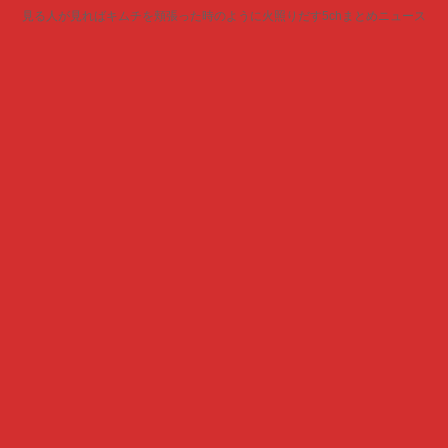
見る人が見ればキムチを頬張った時のように火照りだす5chまとめニュース