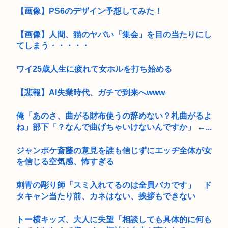
【画像】PS6のデザイン予想してみた！
【画像】人間、猫のヤバい「集会」を目の当たりにし
てしまう・・・・・
ワイ25歳人生に疲れて女ホルを打ち始める
【悲報】AI失業時代、ガチで到来へwww
俺「あのさ、曲がる財布使うの辞めない？札曲がるよ
ね」部下「？なんで曲げちゃいけないんですか」 ←...
ジャンポケ斎藤の意見を誰も信じずにエッヂ全体が女
を信じる空気感、怖すぎる
刺青の彫り師「スミ入れてるのは全員バカです」 ド
タキャン当たり前、カネはない、挨拶もできない
トー横キッズ、大人に失望「相談しても具体的に何も