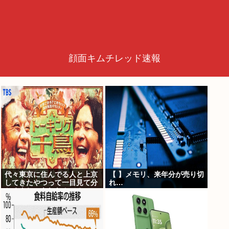
顔面キムチレッド速報
代々東京に住んでる人と上京
【 】メモリ、来年分が売り切
してきたやつって一目見て分
れ…
かるよね。あれなんで？